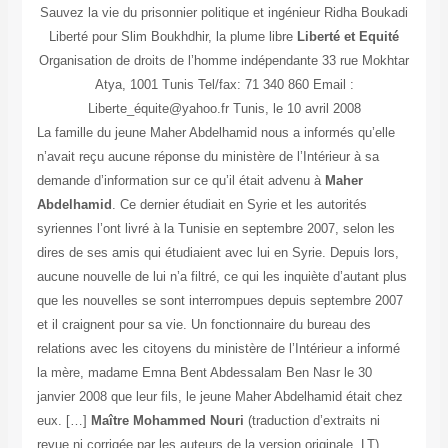
Sauvez la vie du prisonnier politique et ingénieur Ridha Boukadi
Liberté pour Slim Boukhdhir, la plume libre
Liberté et Equité
Organisation de droits de l’homme indépendante 33 rue Mokhtar
Atya, 1001 Tunis Tel/fax: 71 340 860 Email :
Liberte_équite@yahoo.fr Tunis, le 10 avril 2008
La famille du jeune Maher Abdelhamid nous a informés qu’elle
n’avait reçu aucune réponse du ministère de l’Intérieur à sa
demande d’information sur ce qu’il était advenu à
Maher
Abdelhamid
. Ce dernier étudiait en Syrie et les autorités
syriennes l’ont livré à la Tunisie en septembre 2007, selon les
dires de ses amis qui étudiaient avec lui en Syrie. Depuis lors,
aucune nouvelle de lui n’a filtré, ce qui les inquiète d’autant plus
que les nouvelles se sont interrompues depuis septembre 2007
et il craignent pour sa vie. Un fonctionnaire du bureau des
relations avec les citoyens du ministère de l’Intérieur a informé
la mère, madame Emna Bent Abdessalam Ben Nasr le 30
janvier 2008 que leur fils, le jeune Maher Abdelhamid était chez
eux. […]
Maître Mohammed Nouri
(traduction d’extraits ni
revue ni corrigée par les auteurs de la version originale, LT)