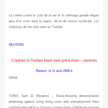
La colère contre le coût de la vie et le chômage gronde
depuis
plus d’un mois dans la région, dit-on de source
syndicale. Les
violences de rue sont rares en Tunisie.
REUTERS
Clashes in Tunisia town over price rises – sources
Reuters, le 11 avril 2008 à
03h34
TUNIS, April 11 (Reuters) – Stone-throwing demonstrators
protesting against rising living costs and unemployment have
clashed with police in Tunisia’s central town of Redeyef over the