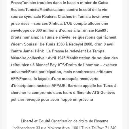
Press:Tunisie: troubles dans le bassin minier de Gafsa
Reuters:Tunisie/Manifestations contre le coût de la vie-
source syndicale
Reuters: Clashes in Tunisia town over
price rises – sources
Xinhua: L’UE compte allouer une
enveloppe de 300 millions d’euros à la Tunisie
Rue89 :
Droits humains: la Tunisie s’évite les questions qui fâchent
Wicem Souissi: De Tunis 1938 à Redeyef 2008, d’un 9 avril
l’autre
Jamel Héni: La Presse le redevient
Le Temps
Mémoire collective : Avril 1945:Manifestation de soutien des
zeïtouniens à Moncef Bey
ATS:Droits de l’homme – examen
universel:Forte participation, mais nombreuses critiques
AFP:France: la façade d’une mosquée recouverte
d’inscriptions racistes
AFP:UE: Barroso appelle les Turcs à
chercher le compromis dans leurs différends
ATS:Genève:
policier révoqué pour avoir frappé un prévenu
Liberté et Equité
Organisation de droits de l’homme
indépendante 33 rue Mokhtar Atya, 1001 Tunis Tel/fax: 71 340