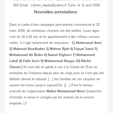
860 Email : Liberte_équite@yahoo.fr Tunis, le 11 avril 2008
Nouvelles arrestations
Dans le cadre d’une campagne permanente commencée le 20
mars 2008, de nombreux citoyens ont été arrêtés. Leurs âges
vont de 18 à 56 ans et ils appartiennent à des milieux sociaux
variés. Il s’agit notamment de messieurs :
1) Abderraouf Amri
2) Mabrouk Boudhaferi 3) Mehrez Rjeb 4) Fayçal Sassi 5)
Mohammed Ali Biskri 6) Kamel Elghorri 7) Mohammed
Labdi 8) Fethi Azizi 9) Mohammed Razgui 10) Béchir
Zitouni.)
Ils sont été en garde à vue à la Sûreté de l’Etat au
ministère de l’Intérieur depuis plus de vingt jours et n’ont pas été
déférés devant le tribunal. […] les familles de ces citoyens ne
savent rien d’eux jusqu’à aujourd’hui. |[…] Pour le bureau
exécutif de l’organisation
Maître Mohammed Nouri
(traduction
d’extraits ni revue ni corrigée par les auteurs de la version
originale, LT