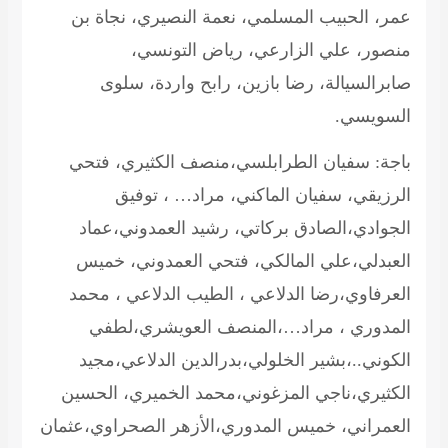
عمر، الحبيب المسلمي، نعمة النصيري، نجاة بن
منصور، علي الزارعي، رياض التونسي،
صابرالسيالة، رضا بازين، رابح واردة، سلوى
السويسي.
باجة: سفيان الطرابلسي،منصف الكثيري، فتحي
الرزيقي، سفيان الماكني، مراد… ، توفيق
الجوادي،الصادق بركاتي، رشيد العمدوني،عماد
العبدلي،علي المالكي، فتحي العمدوني، خميس
العرفاوي،رضا الدلاعي ، الطيب الدلاعي ، محمد
المدوري ، مراد…،المنصف العويشري،لطفي
الكوني..،بشير الخلولي،بدرالدين الدلاعي،مجيد
الكثيري،ناجي المزغوني،محمد الخميري، الحسين
العمراني، خميس المدوري،الأزهر الصحراوي،عثمان