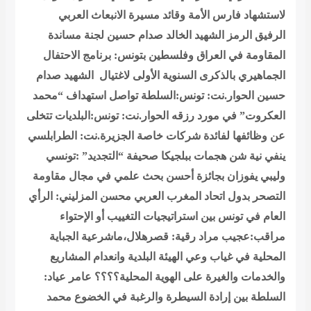
لاستشهاد فارس الأمة وقائد مسيرة الانبعاث العربي
الرفيق الرمز الشهيد الخالد صدام حسين
لجنة مساندة
المقاومة في العراق وفلسطين بتونس: برنامج الاحتفال
الجماهيري بالذكرى السنوية الأولى لاغتيال الشهيد صدام
حسين
الحوار.نت: تونس:السلطة تواصل استهداف “محمد
العكروت” في مورد رزقه
الحوار.نت: تونس:البلديات تتخلى
عن وظائفها لفائدة شركات خاصة
الجزيرة.نت: الطرابلسي
ينفي نية شن هجمات ببلجيكا
صحيفة “التجديد” :تونسي
وليبي يفوزان بجائزة أحسن بحث علمي في مجال مقاومة
التصحر بدول اتحاد المغرب العربي
محسن المزليني: الرأي
العام في تونس بين استراتيجيات التغييب أو الإحتواء
مراقب:عجيب مراد رقية: قصرهلال،ماشرعية الجباية
المحلية في غياب وعي الهيئة البلدية وانعدام المشاريع
والخدمات والغيرة على الهوية المحلية؟؟؟؟
عامر عياد:
السلطة بين إرادة السيطرة والرغبة في الخضوع
محمد