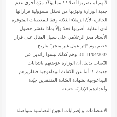
لأنهم لم يضربوا أصلا !!! مما يؤكّد مرّة أخرى عدم
جدية الوزارة وتهرّبها من تحمّل مسؤولية قراراتها
الجائرة ،لأنّ الزملاء الثلاثة وفقا للمعطيات المتوفرة
لدى النقابة أضربوا فعلا وإلاّ بماذا تفسّر حصول
الأستاذ معز الزغلامي على سبيل المثال على قرار
خصم يوم “إثر عمل غير منجز” بتاريخ
11/04/2007 !!!، وهم كذلك ليسوا زائدين عن
النّصاب بدليل أن الوزارة عوّضتهم بانتدابات
جديدة !!! أما عن الكفاءة البيداغوجية فتقاريرهم
البيداغوجية بشهادة السّادة المتفقدين جيّدة
وأعدادهم الإداريّة حسنة .
الاعتصامات و إضرابات الجوع التضامنية متواصلة