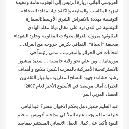
العروسي الهاني :زيارة الرئيس إلى الجنوب هامة ومفيدة
لمزيد المكاسب والمتابعة والتّفقد
ديانا مقلد: الصحافة
التونسية مهددة بالانقراض
الشرق الأوسط:السفارة
التونسية في لندن ترد على مقال ديانا مقلد
الهادي
المثلوثي: مبروك للعراق بطولات المقاومة وخلود الشهداء
صحيفة “الحياة”: القذافي يكرس خروجه من العزلة…
انتخابات في الجزائر والمغرب… مدني رئيساً في
موريتانيا… وبن علي نحو ولاية خامسة …
سعيد مبشور
:الاستراتيجية الأميركية بالمغرب الكبير: ملامح و أهداف
رشيد خشانة: جهود التسلح المغاربية.. وانهيار الثقة بين
الجيران
آمال موسى: في الأسبوع الأخير لعام 2007:
الحصاد العربي المر
عبد الحليم قنديل: هل يحكم الاخوان مصر؟
عبدالباقي
خليفة: ما لم يجب عليه الملأ في مداخلة أدونيس – ختم
النبوة تأكيد على كمال العقل الانساني المستنير بمقاصد