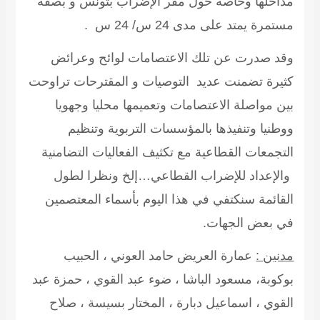
مداخلها وخاصة حول مقر الإضراب بتونس و بصفة
مستمرة يمتد على مدى 24 س/ 24 س .
وقد صدرت عن تلك الاعتصامات لوائح وعرائض
كثيرة تضمنت عديد التوصيات و المقترحات تراوحت
بين مواصلة الاعتصامات وتعميمها محليا وجهويا
ووطنيا وتنفيذها بالمؤسسات التربوية وتنظيم
التجمعات القطاعية مع تكثيف الفعاليات التضامنية
والإعداد للإضراب القطاعي…إلخ ونظرا لطول
القائمة سنكتفي في هذا اليوم بأسماء المعتصمين
في بعض الجهات.
مدنين :
عمارة العريض حامد العوني ، الحبيب
بوكوبة، مسعود الباشا ، ضوء عبد القوي ، حمزة عبد
القوي ، اسماعيل دبارة ، المختار بسيسة ، صلاح