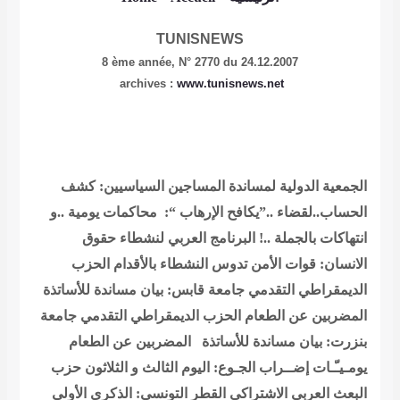
TUNISNEWS
8 ème année,
N° 2770 du 24.12.2007
archives :
www.tunisnews.net
الجمعية الدولية لمساندة المساجين السياسيين: كشف
الحساب..لقضاء ..”يكافح الإرهاب “: محاكمات يومية ..و
انتهاكات بالجملة ..!
البرنامج العربي لنشطاء حقوق
الانسان: قوات الأمن تدوس النشطاء بالأقدام
الحزب
الديمقراطي التقدمي جامعة قابس: بيان مساندة للأساتذة
المضربين عن الطعام
الحزب الديمقراطي التقدمي جامعة
بنزرت: بيان مساندة للأساتذة المضربين عن الطعام
يومـيـّـات إضــراب الجـوع: اليوم الثالث و الثلاثون
حزب
البعث العربي الاشتراكي القطر التونسي: الذكرى الأولى