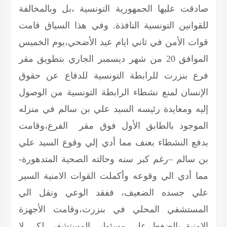
صادقت عليها الجمهورية التونسية ،بل وبالمخالفة
للقوانين التونسية النافذة. وفي هذا السياق قامت
قوات الأمن في ثاني ايام عيد الأضحي،يوم الخميس
الموافق 20 من شهر ديسمبر الجاري بتطويق مقر
فرع بنزرت للرابطة التونسية للدفاع عن حقوق
الإنسان لمنع نشطاء الرابطة التونسية من الوصول
إليه ومعايدة رئيسه السيد علي بن سالم في منزله
الموجود بالطابق الأول فوق مقر الفرع،وقامت
بدفع النشطاء بعنف مما أدي إلي وقوع السيد علي
بن سالم –رغم كبر سنه وحالته الصحية المتدهورة-
مما أدي الي وقوعه وأكملت القوات الامنية السير
علي جسده الضعيف، ففقد الوعي ونقل الي
المستشفي المحلي في بنزرت،وقامت الأجهزة
الامنية بالضغط علي مسئولي المستشفي لكي لا