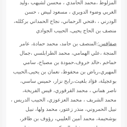
المزلوط ،محمد الحامدي ، محسن لشيهب ،وليد
الغربي وضوء الدويري ، مسعود لبيض ، حسن
الودرني ، ،فتحي الرحماني، نجاح الحمداني بركلله،
منصف بن الحاج يحيى، الحبيب الجوادي
صفاقس:
:المنصف بن حامد، محمد حمادة، عامر
المنجة ،علي الهمامي، محمد الطرابلسي ،جمال
خماخم ،خالد خروف،حمودة بن مصباح، سامي
المهيري،رياض بن محفوظ، نعمان بن يحيى،الحبيب
بوعجيلة، فؤاد بلغيث،رابح نزار، خميس ساسي،
ناصر هماني ، محمد القرقوري، قيس الفريخة،
محمد الشريف ، محمد العزعوزي، الحبيب الدريس ،
نبيل الحمروني، منذر زعتور، محمد ولها، نبيل
بوشحيمة، محمد أمين العليبي، رؤوف بن ظافر،