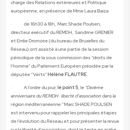
charge des Relations extérieures et Politique
européenne, en présence de Mme Laura Baiza
· de 16h30 à 18h, Marc Shade Poulsen,
directeur exécutif du REMDH, Sandrine GRENIER
et Emlie Dromzee (du bureau de Bruxelles du
Réseau) ont assisté à une partie de la session
périodique de la sous commission des “droits de
l’homme” du Parlement Européen présidée par la
députée “Verts”
Hélène FLAUTRE
.
· A l’ordre du jour,
le point 5
, le
“Dixième
anniversaire du REMDH : liberté d’association dans la
région méditerranéenne.”
Marc SHADE POULSEN
est intervenu pour rappeler les principales étapes
de l’évolution du Réseau et pour présenter la revue
sur la liberté d’association, dont le texte en arabe