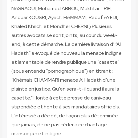
NASRAOUI, Mohamed ABBOU, Mokhtar TRIFI,
Anouar KOUSRI, Ayachi HAMMAMI, Raouf AYEDI,
Khaled Khrichi
et Mondher CHERNI.) Plusieurs
autres avocats se sont joints, au cour du week-
end, à cette démarche. La dernière livraison d’ “Al
Hadath” a évoqué de nouveau la menace indigne
et lamentable de rendre publique une “casette”
(sous entendu “pornographique”) en titrant :
“Khémaïs CHAMMARI menace Al Hadath d’une
plainte en justice. Qu’en sera-t-il quand il aura la
casette.” Honte à cette presse de caniveau
stipendiée
et honte à ses mandataires officiels.
L’intéressé a décidé, de façon plus déterminée
que jamais, de ne pas céder à ce chantage
mensonger et indigne.