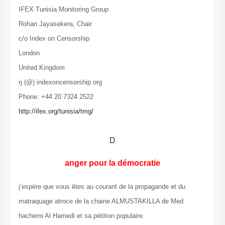
IFEX Tunisia Monitoring Group
Rohan Jayasekera, Chair
c/o Index on Censorship
London
United Kingdom
rj (@) indexoncensorship.org
Phone: +44 20 7324 2522
http://ifex.org/tunisia/tmg/
D
anger pour la démocratie
j’espère que vous êtes au courant de la propagande et du
matraquage atroce de la chaine ALMUSTAKILLA de Med
hachemi Al Hamedi et sa pétition populaire.