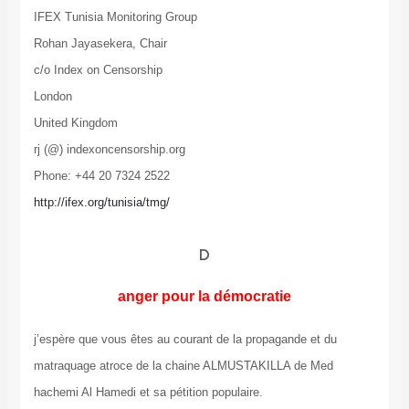
IFEX Tunisia Monitoring Group
Rohan Jayasekera, Chair
c/o Index on Censorship
London
United Kingdom
rj (@) indexoncensorship.org
Phone: +44 20 7324 2522
http://ifex.org/tunisia/tmg/
D
anger pour la démocratie
j’espère que vous êtes au courant de la propagande et du
matraquage atroce de la chaine ALMUSTAKILLA de Med
hachemi Al Hamedi et sa pétition populaire.