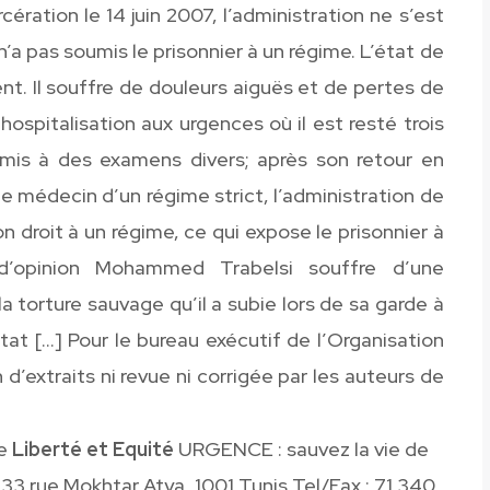
cération le 14 juin 2007, l’administration ne s’est
’a pas soumis le prisonnier à un régime. L’état de
t. Il souffre de douleurs aiguës et de pertes de
ospitalisation aux urgences où il est resté trois
umis à des examens divers; après son retour en
 le médecin d’un régime strict, l’administration de
n droit à un régime, ce qui expose le prisonnier à
 d’opinion Mohammed Trabelsi souffre d’une
 torture sauvage qu’il a subie lors de sa garde à
Etat […] Pour le bureau exécutif de l’Organisation
 d’extraits ni revue ni corrigée par les auteurs de
re
Liberté et Equité
URGENCE : sauvez la vie de
 33 rue Mokhtar Atya, 1001 Tunis Tel/Fax : 71 340