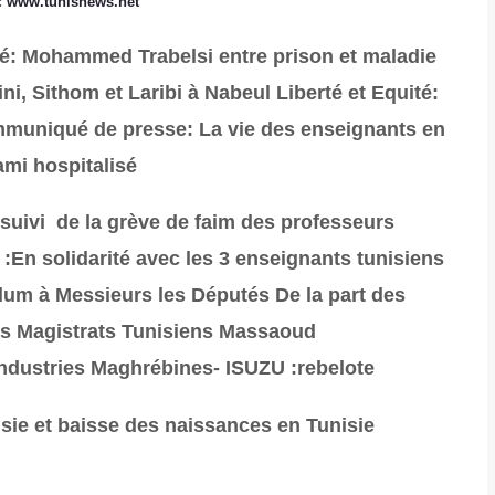
:
www.tunisnews.net
té: Mohammed Trabelsi entre prison et maladie
uini, Sithom et Laribi à Nabeul
Liberté et Equité:
uniqué de presse: La vie des enseignants en
ami hospitalisé
uivi de la grève de faim des professeurs
:En solidarité avec les 3 enseignants tunisiens
m à Messieurs les Députés De la part des
es Magistrats Tunisiens
Massaoud
ndustries Maghrébines- ISUZU :rebelote
sie et baisse des naissances en Tunisie