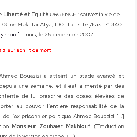
re
Liberté et Equité
URGENCE : sauvez la vie de
 33 rue Mokhtar Atya, 1001 Tunis Tel/Fax : 71 340
yahoo.fr
Tunis, le 25 décembre 2007
zi sur son lit de mort
e Ahmed Bouazizi a atteint un stade avancé et
e depuis une semaine, et il est alimenté par des
ontente de lui prescrire des doses élevées de
porter au pouvoir l’entière responsabilité de la
 de l’ex prisonnier politique Ahmed Bouazizi […]
ation
Monsieur Zouhaïer Makhlouf
(Traduction
eurs de la version en arabe, LT)