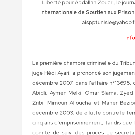
Liberté pour Abdallah Zouari, le jour
Internationale de Soutien aux Prison
aispptunisie@yahoo.f
Inf
La première chambre criminelle du Tribun
juge Hédi Ayari, a prononcé son jugement 
décembre 2007, dans l’affaire n°13695, 
Abidli, Aymen Melki, Omar Slama, Zyed 
Zribi, Mimoun Alloucha et Maher Beziou
décembre 2003, de « lutte contre le ter
cinq ans d’emprisonnement, tandis que l
comité de suivi des procès Le secrétai