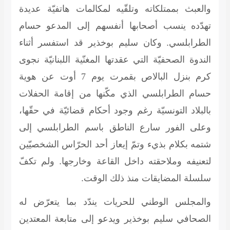
والعبث بممتلكاته وتلقّيه لمكالمات هاتفيّة عديدة
تهدّده ينسب أصحابها أنفسهم إلى المدعو حسام
الطرابلسي. وكان سليم بوخذير قد استفسر أثناء
الندوة الصحفيّة التي عقدتها المغنّية اللبنانيّة نجوى
كرم بنزل البالاص بقمرت يوم
7
أوت عن هوية
حسام الطرابلسي الذي مكّنها من إقامة الحفلات
بالبلاد التونسيّة رغم وجود أحكام قضائيّة في حقّها،
وعلى الفور سارع الناطق باسم الطرابلسي إلى
شتمه بكلام بذيء وتمّ إيعاز أحد الحرّاس الشخصيّين
لتعنيفه وملاحقته داخل القاعة وخارجها. ولم تكفّ
سلسلة المضايقات منذ ذلك الوقت.
والمجلس الوطني للحريات يندّد بما يتعرّض له
الصحافي سليم بوخذير ويدعو إلى متابعة المعتدين