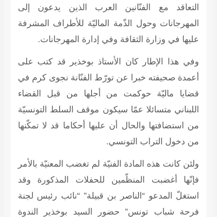
التعاقد مع الفنّانين العرب الذين يدعون إلى
المهرجانات وحول الذّمة الماليّة للأطراف المشرفة
عليها في وزارة الثقافة وفي إدارة المهرجانات.
وفي هذا الإطار كان الأستاذ بوخذير قد كتب على
أعمدة صحيفته خبرا عن تورّط الفنّانة نجوى كرم في
قضايا ماليّة حوكمت من أجلها من قبل القضاء
اللبناني متسائلا عمّا سيكون موقف السلط التونسيّة
من استضافتها والحال أن عليها أحكاما قد لا تمكّنها
من دخول التراب التونسي.
ولئن كانت هذه المادة الفنيّة لم تغضب المعنيّة بالأمر
فإنّها أغضبت المنظّمين للحفلات المذكورة وقد
استغلّ المدعو “الناصر بن قبيلة” “نائب رئيس لجنة
فرحة شباب تونس” حضور السيد بوخذير الندوة