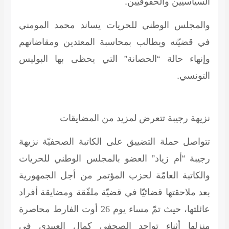
السياسيّين والحقوقيّين.
والمجلس الوطني للحريات يساند محمد المومني
في قضيّته ويطالب بمحاسبة المعتدين ومقاضاتهم
وإنهاء حالة “الحصانة” التي يحظى بها البوليس
التونسي.
نزيهة رجيبة تتعرض لمزيد من المضايقات
تتواصل حملة التضييق على الكاتبة الصحفيّة نزيهة
رجيبة “أم زياد” العضو بالمجلس الوطني للحريات
والكاتبة العامّة لحزب المؤتمر من أجل الجمهورية
بعد ملاحقتها قضائيّا في قضيّة ملفّقة ومضايقة أفراد
عائلتها، حيث تمّ مساء يوم
26
أوت الفارط محاصرة
منزلها أثناء تواجد الصحفي كمال العبيدي في