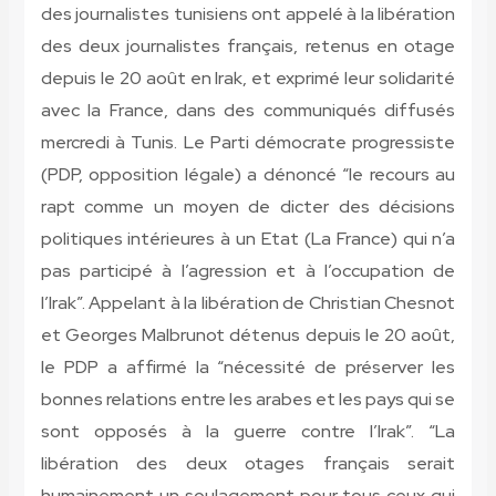
des journalistes tunisiens ont appelé à la libération
des deux journalistes français, retenus en otage
depuis le 20 août en Irak, et exprimé leur solidarité
avec la France, dans des communiqués diffusés
mercredi à Tunis. Le Parti démocrate progressiste
(PDP, opposition légale) a dénoncé “le recours au
rapt comme un moyen de dicter des décisions
politiques intérieures à un Etat (La France) qui n’a
pas participé à l’agression et à l’occupation de
l’Irak”. Appelant à la libération de Christian Chesnot
et Georges Malbrunot détenus depuis le 20 août,
le PDP a affirmé la “nécessité de préserver les
bonnes relations entre les arabes et les pays qui se
sont opposés à la guerre contre l’Irak”. “La
libération des deux otages français serait
humainement un soulagement pour tous ceux qui