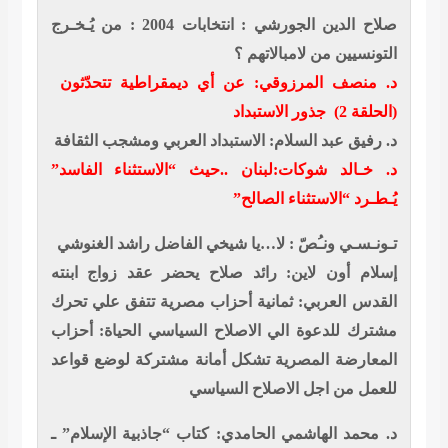
صلاح الدين الجورشي : انتخابات 2004 : من يُـخـرج
التونسيين من لامبالاتهم ؟
د. منصف المرزوقي: عن أي ديمقراطية تتحدّثون
(الحلقة 2) جذور الاستبداد
د. رفيق عبد السلام: الاستبداد العربي ومشجب الثقافة
د. خـالد شوكات:لبنان ..حيث “الاستثناء الفاسد”
يُـطـرد “الاستثناء الصالح”
تـونـسـي ونـُصّ : لا…يا شيخي الفاضل راشد الغنوشي
إسلام أون لاين: رائد صلاح يحضر عقد زواج ابنته
القدس العربي: ثمانية أحزاب مصرية تتفق علي تحرك
مشترك للدعوة الي الاصلاح السياسي
الحياة: أحزاب
المعارضة المصرية تشكل أمانة مشتركة لوضع قواعد
للعمل من اجل الاصلاح السياسي
د. محمد الهاشمي الحامدي: كتاب “جاذبية الإسلام” ـ