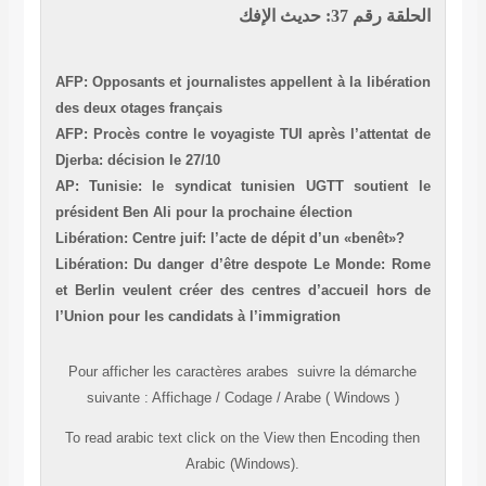
الحلقة رقم 37: حديث الإفك
AFP: Opposants et journalistes appellent à la libération
des deux otages français
AFP: Procès contre le voyagiste TUI après l’attentat de
Djerba: décision le 27/10
AP: Tunisie: le syndicat tunisien UGTT soutient le
président Ben Ali pour la prochaine élection
Libération: Centre juif: l’acte de dépit d’un «benêt»?
Libération: Du danger d’être despote
Le Monde: Rome
et Berlin veulent créer des centres d’accueil hors de
l’Union pour les candidats à l’immigration
Pour afficher les caractères
arabes
suivre la démarche
suivante
:
Affichage
/
Codage
/
Arabe ( Windows )
To read
arabic
text click on the
View
then
Encoding
then
Arabic (Windows).