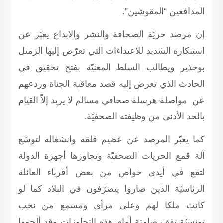
المدافعين “المقوشين”.
إن مرصد حريّة الصحافة والنشر والابداع يعبّر عن
استنكاره الشديد للاعتداءات التي تعرّض إليها الزميل
بوخذير ويطالب السلط المعنيّة بفتح تحقيق في
الحادث الذي تعرض إليه قصد معاقبة الجناة وردعهم
عن مواصلة هرسلة صحافي مسالم لا يريد إلاّ القيام
بالحد الأدنى من وظيفته الصحفيّة.
كما يعبّر المرصد عن عظيم قلقه وانشغاله لتوسّع
آلة قمع الحريات الصحفيّة وتجاوزها أجهزة الدولة
لتقع في أيدي خواص من بعض أقرباء العائلة
الرئاسيّة الذين صاروا يتصرّفون في البلاد كما لو
كانت ملكا لهم وعلى مرأى ومسمع من نخب
تونسيّة تقف صامتة أمام هذه التجاوزات وقد ألجمها