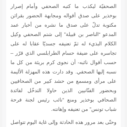
الصحفيّة ليكذب ما كتبه الصحفي وأمام إصرار
بوخذير على صدق أقواله ومجابهة الحضور بقرائن
مكتوبة تدلّ على صدق ما نشره من أخبار عمد
المدعو “الناصر بن قبيلة” إلى شتم الصحفي وكيل
الكلام البذيء له ثمّ تعنيفه جسديّا عقابا له على
تجاسره على ضيفة حسام الطرابلسي الذي قرّر –
حسب أقوال نائبه- أن نجوى كرم بريئة من كل ما
نسبه إليها الصحفي. وقد دارت هذه المهزلة الأليمة
على مرأى ومسمع من حشد كبير من الصحافيين
وبحضور الفنّانيين الذين حاولا التدخّل لفائدة
الصحافي بوخذير ومنع “نائب رئيس لجنة فرحة
شباب تونس” من تعنيفه وإهانته.
وحتّى بعد مرور هذه الحادثة وإلى غاية اليوم تتواصل