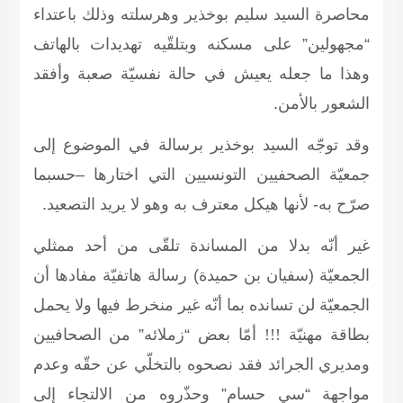
محاصرة السيد سليم بوخذير وهرسلته وذلك باعتداء
“مجهولين” على مسكنه وبتلقّيه تهديدات بالهاتف
وهذا ما جعله يعيش في حالة نفسيّة صعبة وأفقد
الشعور بالأمن.
وقد توجّه السيد بوخذير برسالة في الموضوع إلى
جمعيّة الصحفيين التونسيين التي اختارها –حسبما
صرّح به- لأنها هيكل معترف به وهو لا يريد التصعيد.
غير أنّه بدلا من المساندة تلقّى من أحد ممثلي
الجمعيّة (سفيان بن حميدة) رسالة هاتفيّة مفادها أن
الجمعيّة لن تسانده بما أنّه غير منخرط فيها ولا يحمل
بطاقة مهنيّة
!!!
أمّا بعض “زملائه” من الصحافيين
ومديري الجرائد فقد نصحوه بالتخلّي عن حقّه وعدم
مواجهة “سي حسام” وحذّروه من الالتجاء إلى