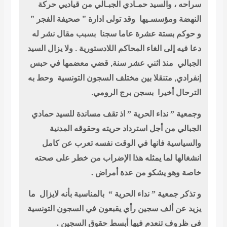
سراحه ، والسيد حمـادي الجبـالي من قياديي حركة
النهضة ومؤسسـيها
وقد تولى ادارة ” صحيفة الفجر ”
و حوكم بستة عشرة عاما سجنا
بسبب مقال نشر له
دعا فيه إلى الغاء المحاكم اللادستورية . ولا يزال السيد
الجبالي
منذ اثني عشر سنة, قضي معضمها في حبس
إنفرادي, متنقلا بين مختلف السجون التونسية
وحط به
الترحال أخيرا
بسجن برج الرومي.
و
جمعية ” نداء الحرية ” اذ تقف مساندة للسيد حمادي
الجبالي من أجل استرداد حريته وحقوقه المدنية
والسياسية فانها في الوقت نفسه تعرب عن كامل
انشغالها لما يمثله هذا الإضراب من خطر على صحته
خاصة وهو يشكو من عدة أمراض .
و
تذكر جمعية ” نداء الحرية “
بالمناسبة بأنه لايزال
ما
يزيد عن ألف سجين رأي يقبعون في السجون التونسية
في ظروف تنعدم فيها أبسط حقوق السجين .