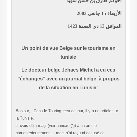
أخوكم طارق بن حسن سويد
الأربعاء 15 جانفي 2003
الموافق 13 ذي القعدة 1423
Un point de vue Belge sur le tourisme en
tunisie
Le docteur belge Jehaes Michel a eu ces
“échanges” avec un journal belge à propos
de la situation en Tunisie:
Bonjour, Dans le Touring reçu ce jour, il y a un article sur
la Tunisie.
J’avais déjà réagi (voir annexe (*)) à un article
paruantérieurement … mais n’ai reçu ni accusé de