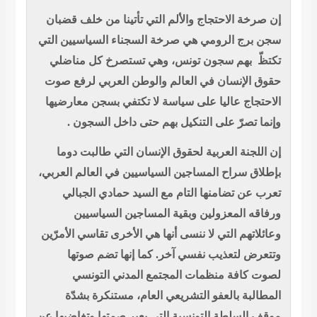
إن صرخة الاحتجاج والألم التي تأتينا من خلف قضبان
سجن برج الرومي هي صرخة السجناء السياسيين التي
تكتظّ
بهم سجون تونس، وهي تستصرخ كل مناضلي
حقوق الإنسان في العالم والوطن العربي لرفع صوت
الاحتجاج عاليا على سياسة لا تكتفي بسجن معارضيها
وإنما تصرّ على التنكيل بهم حتى داخل السجون .
إن اللجنة العربية لحقوق الإنسان التي طالبت دوما
بإطلاق سراح المساجين السياسيين في العالم العربي،
تعرب عن تضامنها التام مع السيد حمادي الجبالي
ورفاقه المعزولين وبقية المساجين السياسيين
وعائلاتهم التي لا ننسى أنها هي الأخرى تقاسي الأمرّين
وتتعرض لتعذيب نفسي آخر. كما إنها تضم صوتها
لصوت كافة منظمات المجتمع المدني التونسي
المطالبة بالعفو التشريعي العام، مستنكرة بشدّة
موقف السلطة التونسية التي يعبر صمتها وتغاضيها عن