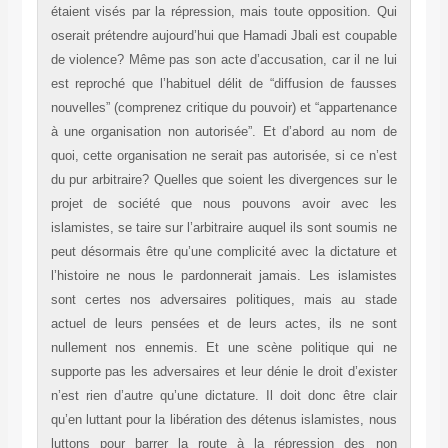
étaient visés par la répression, mais toute opposition. Qui
oserait prétendre aujourd’hui que Hamadi Jbali est coupable
de violence? Même pas son acte d’accusation, car il ne lui
est reproché que l’habituel délit de “diffusion de fausses
nouvelles” (comprenez critique du pouvoir) et “appartenance
à une organisation non autorisée”. Et d’abord au nom de
quoi, cette organisation ne serait pas autorisée, si ce n’est
du pur arbitraire? Quelles que soient les divergences sur le
projet de société que nous pouvons avoir avec les
islamistes, se taire sur l’arbitraire auquel ils sont soumis ne
peut désormais être qu’une complicité avec la dictature et
l’histoire ne nous le pardonnerait jamais. Les islamistes
sont certes nos adversaires politiques, mais au stade
actuel de leurs pensées et de leurs actes, ils ne sont
nullement nos ennemis. Et une scène politique qui ne
supporte pas les adversaires et leur dénie le droit d’exister
n’est rien d’autre qu’une dictature. Il doit donc être clair
qu’en luttant pour la libération des détenus islamistes, nous
luttons pour barrer la route à la répression des non