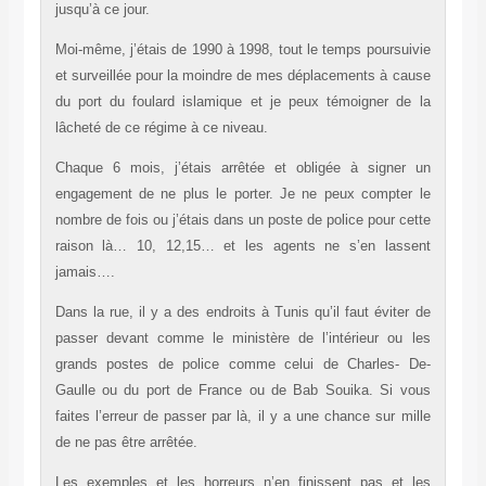
jusqu’à ce jour.
Moi-même, j’étais de 1990 à 1998, tout le temps poursuivie
et surveillée pour la moindre de mes déplacements à cause
du port du foulard islamique et je peux témoigner de la
lâcheté de ce régime à ce niveau.
Chaque 6 mois, j’étais arrêtée et obligée à signer un
engagement de ne plus le porter. Je ne peux compter le
nombre de fois ou j’étais dans un poste de police pour cette
raison là… 10, 12,15… et les agents ne s’en lassent
jamais….
Dans la rue, il y a des endroits à Tunis qu’il faut éviter de
passer devant comme le ministère de l’intérieur ou les
grands postes de police comme celui de Charles- De-
Gaulle ou du port de France ou de Bab Souika. Si vous
faites l’erreur de passer par là, il y a une chance sur mille
de ne pas être arrêtée.
Les exemples et les horreurs n’en finissent pas et les