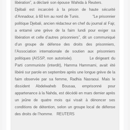
libération”, a déclaré son épouse Wahida à Reuters.
Djébali est incarcéré à la prison de haute sécurité
d’Annadour, à 60 km au nord de Tunis. “Le prisonnier
politique Djebali, ancien rédacteur en chef du journal al Fajr,
a entamé une grève de la faim lundi pour exiger sa
libération et celle d’autres prisonniers”, dit un communiqué
d’un groupe de défense des droits des prisonniers,
l’Association internationale de soutien aux prisonniers
politiques (AISSP, non autorisée). Le dirigeant du
Parti communiste (interdit), Hamma Hammami, avait été
libéré sur parole en septembre après une longue grève de la
faim observée par sa femme, Radhia Nasraoui. Mais le
dissident Abdelwaheb Bousaa, emprisonné pour
appartenance à la Nahda, est décédé en mars dernier après
un jeûne de quatre mois qui visait à dénoncer ses
conditions de détention, selon un groupe local de défense
des droits de l’homme. REUTERS