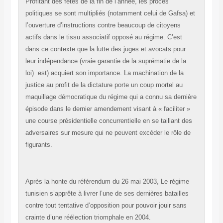
Profitant des fêtes de la fin de l’année, les procès
politiques se sont multipliés (notamment celui de Gafsa) et
l’ouverture d’instructions contre beaucoup de citoyens
actifs dans le tissu associatif opposé au régime. C’est
dans ce contexte que la lutte des juges et avocats pour
leur indépendance (vraie garantie de la suprématie de la
loi)
est) acquiert son importance. La machination de la
justice au profit de la dictature porte un coup mortel au
maquillage démocratique du régime qui a connu sa dernière
épisode dans le dernier amendement visant à « faciliter »
une course présidentielle concurrentielle en se taillant des
adversaires sur mesure qui ne peuvent excéder le rôle de
figurants.
Après la honte du référendum du 26 mai 2003, Le régime
tunisien s’apprête à livrer l’une de ses dernières batailles
contre tout tentative d’opposition pour pouvoir jouir sans
crainte d’une réélection triomphale en 2004.