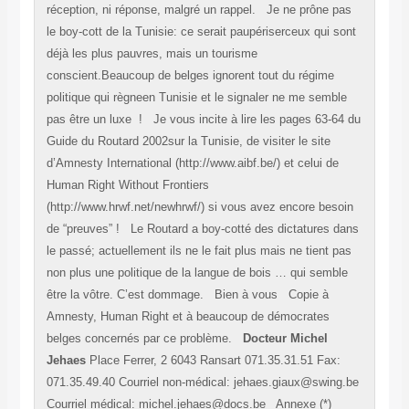
réception, ni réponse, malgré un rappel. Je ne prône pas
le boy-cott de la Tunisie: ce serait paupériserceux qui sont
déjà les plus pauvres, mais un tourisme
conscient.Beaucoup de belges ignorent tout du régime
politique qui règneen Tunisie et le signaler ne me semble
pas être un luxe ! Je vous incite à lire les pages 63-64 du
Guide du Routard 2002sur la Tunisie, de visiter le site
d’Amnesty International (http://www.aibf.be/) et celui de
Human Right Without Frontiers
(http://www.hrwf.net/newhrwf/) si vous avez encore besoin
de “preuves” ! Le Routard a boy-cotté des dictatures dans
le passé; actuellement ils ne le fait plus mais ne tient pas
non plus une politique de la langue de bois … qui semble
être la vôtre. C’est dommage. Bien à vous Copie à
Amnesty, Human Right et à beaucoup de démocrates
belges concernés par ce problème.
Docteur Michel
Jehaes
Place Ferrer, 2 6043 Ransart 071.35.31.51 Fax:
071.35.49.40 Courriel non-médical: jehaes.giaux@swing.be
Courriel médical: michel.jehaes@docs.be Annexe (*)