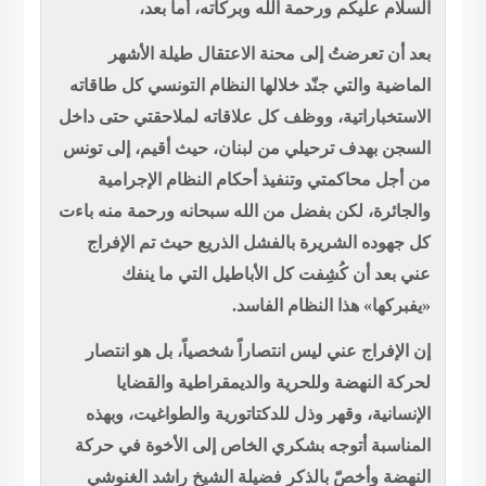
السلام عليكم ورحمة الله وبركاته، أما بعد،
بعد أن تعرضتُ إلى محنة الاعتقال طيلة الأشهر
الماضية والتي جنّد خلالها النظام التونسي كل طاقاته
الاستخباراتية، ووظف كل علاقاته لملاحقتي حتى داخل
السجن بهدف ترحيلي من لبنان، حيث أقيم، إلى تونس
من أجل محاكمتي وتنفيذ أحكام النظام الإجرامية
والجائرة، لكن بفضل من الله سبحانه ورحمة منه باءت
كل جهوده الشريرة بالفشل الذريع حيث تم الإفراج
عني بعد أن كُشِفت كل الأباطيل التي ما ينفك
«يفبركها» هذا النظام الفاسد.
إن الإفراج عني ليس انتصاراً شخصياً، بل هو انتصار
لحركة النهضة وللحرية والديمقراطية والقضايا
الإنسانية، وقهر وذل للدكتاتورية والطواغيت، وبهذه
المناسبة أتوجه بشكري الخاص إلى الأخوة في حركة
النهضة وأخصّ بالذكر فضيلة الشيخ راشد الغنوشي