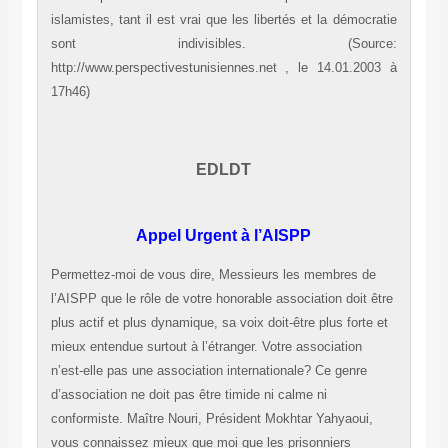
islamistes, tant il est vrai que les libertés et la démocratie
sont indivisibles.
(Source:
http://www.perspectivestunisiennes.net , le 14.01.2003 à
17h46)
EDLDT
Appel Urgent à l’AISPP
Permettez-moi de vous dire, Messieurs les membres de
l’AISPP que le rôle de votre honorable association doit être
plus actif et plus dynamique, sa voix doit-être plus forte et
mieux entendue surtout à l’étranger. Votre association
n’est-elle pas une association internationale? Ce genre
d’association ne doit pas être timide ni calme ni
conformiste. Maître Nouri, Président Mokhtar Yahyaoui,
vous connaissez mieux que moi que les prisonniers