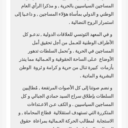
المساجين السياسيين بالحرية , و مذكرا الرأي العام
الوطني و الدولي بمأساة هؤلاء المساجين , و داعـيا إلى
استمرار الروح النضالية .
و في المعهد التونسي للعلاقات الدولية , ندعـو كل
الأطراف الوطنية للعـمل من أجل تحقيق أمل
المساجين في الحرية . و ُنحمل السلطات تدهور
الأوضاع
عـلى الساحة الحقوقية و العـمالية مما ينذر
بأزمات
كبيرة تنال من حرية و كرامة و ثروة
الوطن
البشرية و المادية .
و نضم صوتنا إلى كل الأصوات المرتفعة , مُطالِبين
السلطات بإطلاق سراح السيد حمادي الجبالي و كل
المساجين السياسيين . و الكف عـن الاعـتداءات
المتكررة التي تستهدف استقلالية
قطاع المحاماة , و
الاستجابة
لمطالب الحركة العـمالية بمراعاة
حقوق