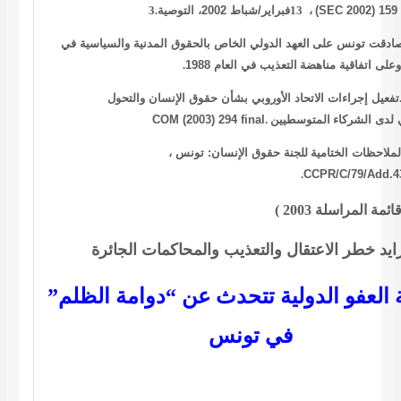
3.
فبراير/شباط 2002، التوصية
13
،
(SEC 2002) 159 
ادقت تونس على
العهد الدولي الخاص بالحقوق المدنية والسياسية في
.
التعذيب في العام 1988
تفعيل إجراءات الاتحاد الأوروبي بشأن حقوق الإنسان والتحول
COM (2003) 294 final
.
المتوسطيين
 لدى الشركاء
لملاحظات الختامية
للجنة حقوق الإنسان: تونس ،
.
CCPR/C/79/Add.4
ايد خطر الاعتقال والتعذيب والمحاكمات الجائرة
 العفو الدولية تتحدث عن “دوامة الظلم
في تونس