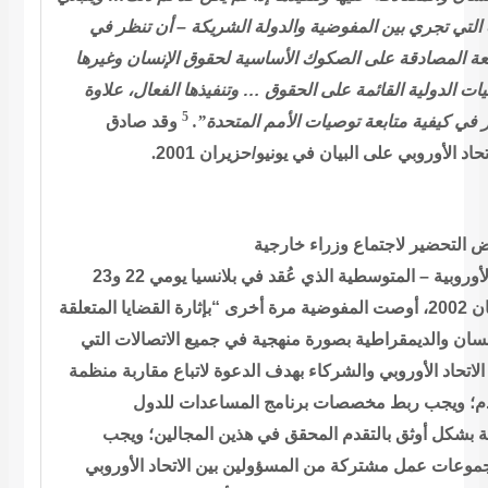
أن تنظر في
–
المفوضية والدولة الشريكة
 التي تجري بين
بعة المصادقة على الصكوك الأساسية لحقوق
الإنسان وغيرها
وتنفيذها الفعال، علاوة
…
يات الدولية القائمة على الحقوق
5
وقد صادق
.”
المتحدة
 في كيفية متابعة توصيات الأمم
.
الأوروبي على البيان في يونيو/حزيران 2001
حاد
التحضير لاجتماع وزراء خارجية
بلانسيا يومي 22 و23
المتوسطية الذي عُقد في
–
لأوروبية
إثارة القضايا
المتعلقة
نسان والديمقراطية بصورة منهجية في جميع الاتصالات التي
الاتحاد الأوروبي والشركاء بهدف الدعوة لاتباع مقاربة منظمة
دم؛ ويجب ربط
مخصصات برنامج المساعدات للدول
 بشكل أوثق بالتقدم المحقق في هذين
المجالين؛ ويجب
وعات عمل مشتركة من المسؤولين بين الاتحاد الأوروبي