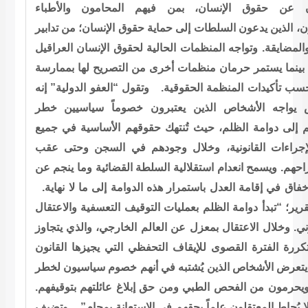
ن عن حقوق الإنسان، بمن فيهم المحامون والأطباء
، الذين يدعون السلطات إلى حماية حقوق الإنسان؛ من تدابير
المضايقة. وتواجه المنظمات الحالية لحقوق الإنسان العراقيل
بينما يستمر حرمان منظمات أخرى من التصريح لها بممارسة
حسب تأكيدات المنظمة الحقوقية. وتقول “العفو الدولية” إنه
يواجه الأشخاص الذين يعتبرون خصوماً سياسيين خطر
 إلى دوامة الظلم، حيث تُنتهك حقوقهم الأساسية في جميع
إجراءات القانونية، وخلال وجودهم في السجن وحتى عقب
حهم. ويسمح انعدام استقلالية السلطة القضائية وما ينجم عن
خفاق في إقامة العدل باستمرار هذه الدوامة إلى ما لا نهاية
قرير؛ “تبدأ دوامة الظلم بعمليات التوقيف التعسفية والاعتقال
وني. وخلال الاعتقال بمعزل عن العالم الخارجي، والذي يتجاوز
ررة الفترة القصوى للإيقاف التحفظي التي يجيزها القانون
يتعرض الأشخاص الذين يُشتبه في أنهم خصوم سياسيون لخطر
 ويحرمون من الفحص الطبي ومن حق إبلاغ عائلتهم بتوقيفهم
 لا يُحاط المعتقلون علماً بحقهم في الاستعانة بمحام”. وتضيف