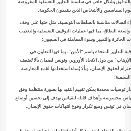
والتدقيق بشكل خاص في سلسلة التدابير التعسفية
المفروضة
.
الحكومة
م السياسيين والأشخاص الذين ينتقدون
ء اتصالات
مناسبة بالسلطات التونسية، مثل حثها على وقف
 واسعة النطاق، بما فيها
عمليات التوقيف التعسفية والتعذيب
ت الجائرة والتمييز وسوء المعاملة في
السجون؛
بة التدابير
المتخذة باسم “الأمن”، بما فيها التعاون في
“رهاب” بين دول الاتحاد
الأوروبي وتونس لضمان بألا تُضعف
احترام لحقوق الإنسان، وبألا يُساء
استخدامها لقمع المعارضة
السلمية؛
ار توصيات محددة
يمكن تقييم التقيد بها بصورة منتظمة وفق
ياس محسوسة وأهداف قابلة للقياس
تهدف إلى تحسين أوضاع
.
الإنسان
سان في تونس ومنع تكرار وقوع انتهاكات حقوق
ق بنظام القضاء، الذي يشكل أداة فعالة
لضمان احترام حقوق