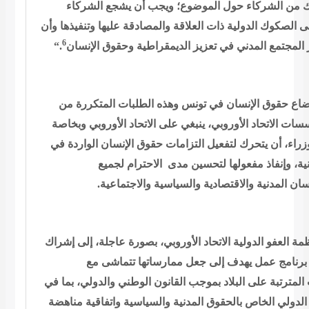
 من الشركاء حول الموضوع؛ ويجب أن يشجع الشركاء
لى الصكوك الدولية ذات
العلاقة والمصادقة عليها وتنفيذها وأن
6
“.
الديمقراطية وحقوق الإنسان
ر المجتمع المدني في تعزيز
وضاع حقوق الإنسان في تونس وهذه الطلبات
المتكررة من
ات الاتحاد الأوروبي، ينبغي على الاتحاد الأوروبي وبخاصة
وزراء، أن يتحرك لتفعيل التزامات حقوق الإنسان الواردة في
نية، وإنفاذ
مفعولها لتحسين مدى
الاحترام لجميع
.
نسان المدنية والاقتصادية والسياسية والاجتماعية
ة العفو الدولية الاتحاد الأوروبي، بصورة
عاجلة، إلى إشراك
رنامج عمل يهدف إلى جعل ممارساتها تتماشى مع
المترتبة على البلاد بموجب القانون الوطني والدولي، بما في
 الدولي الخاص
بالحقوق المدنية والسياسية واتفاقية مناهضة