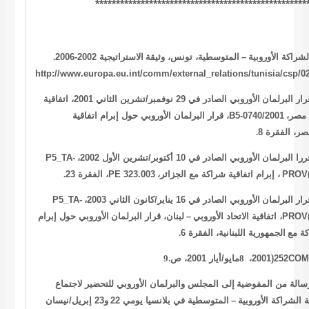
***************************************************
.
الاستراتيجية 2002-2006
المتوسطية، تونس، وثيقة
–
لشراكة الأوروبية
http://www.europa.eu.int/comm/external_relations/tunisia/csp/02
رار البرلمان
الأوروبي الصادر في 29 نوفمبر/تشرين الثاني 2001، اتفاقية
، قرار البرلمان الأوروبي حول إبرام اتفاقية
B5-0740/2001
ع مصر
.
ر، الفقرة 8
P5_TA-
الأوروبي الصادر في 10 أكتوبر/تشرين الأول 2002،
ررا البرلمان
.
، الفقرة 23
PE 323.003
، إبرام اتفاقية شراكة مع الجزائر،
PROV(
P5_TA-
الأوروبي الصادر في 16 يناير/كانون الثاني 2003،
رار البرلمان
الأوروبي حول إبرام
لبنان، قرار البرلمان
–
، اتفاقية الاتحاد الأوروبي
PROV(
.
الجمهورية اللبنانية، الفقرة 6
كة مع
9.
مايو/أيار 2001، ص
8
،
2001)252
COM
سالة من المفوضية
إلى المجلس والبرلمان الأوروبي للتحضير لاجتماع
و23 إبريل/نيسان
المتوسطية في بلانسيا يومي 22
–
 الشراكة الأوروبية