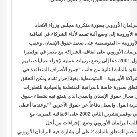
لبرلمان الأوروبي بصورة متكررة مجلس وزراء
الاتحاد
الأوروبية إلى وضع آلية تقييم لأداء الشركاء في اتفاقية
الإنسان. وعقب
المتوسطية على صعيد حقوق
–
لأوروبية
برلمان الأوروبي على اتفاقية الشراكة مع مصر في
نوفمبر/
تشرين الأول 2001، دعا إلى وضع ترتيبات عملية لإجراء عمليات تقييم
تقيد بالمادة الثانية من جانب “جميع الأطراف المتعاقدة في
شراكة
الأوروبية – المتوسطية، بغية إحراز تقدم يمكن التحقق
يتعلق بصورة خاصة
بالمراقبة المنتظمة والحيادية للتطورات
ي مجال حقوق الإنسان والمدى الذي
يتمتع فيه نشطاء حقوق
2
وعندما أعطى
.”
الآخرين
حرية القول والعمل دفاعاً عن حقوق
وفمبر/تشرين الثاني 2002 على
الاتفاقية المبرمة مع
طلب البرلمان الأوروبي وضع “إجراءات من أجل
المنتظم المتعلق بالمادة 2 على أن يشارك فيه البرلمان الأوروبي