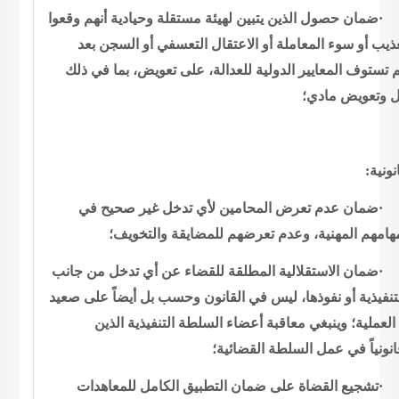
ضمان حصول الذين
يتبين لهيئة مستقلة وحيادية أنهم وقعوا
ذيب أو سوء المعاملة أو الاعتقال
التعسفي أو السجن بعد
 تستوف المعايير الدولية للعدالة، على تعويض، بما في
ذلك
يل وتعويض مادي؛
:
نونية
ضمان عدم تعرض
المحامين لأي تدخل غير صحيح في
امهم المهنية، وعدم تعرضهم للمضايقة
والتخويف؛
ضمان الاستقلالية
المطلقة للقضاء عن أي تدخل من جانب
نفيذية أو نفوذها، ليس في القانون
وحسب بل أيضاً على صعيد
لعملية؛ وينبغي معاقبة أعضاء السلطة التنفيذية
الذين
انونياً في عمل السلطة
القضائية؛
تشجيع القضاة على
ضمان التطبيق الكامل للمعاهدات