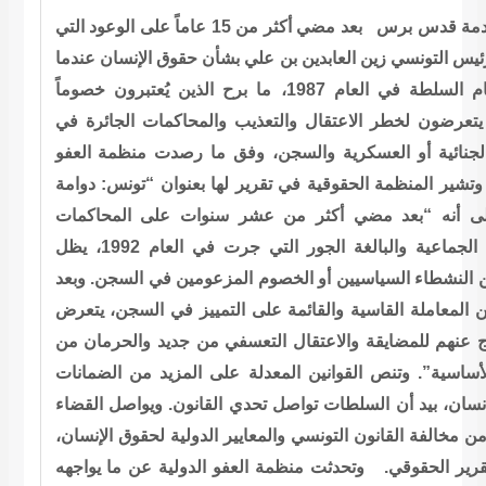
دمة قدس برس
بعد مضي أكثر من 15 عاماً على الوعود التي
ئيس التونسي زين العابدين بن علي بشأن حقوق الإنسان عندما
تسلَّم زمام السلطة في العام 1987، ما برح الذين يُعتبرون خصوماً
تعرضون لخطر الاعتقال والتعذيب والمحاكمات الجائرة في
لجنائية أو العسكرية والسجن، وفق ما رصدت منظمة العفو
وتشير المنظمة الحقوقية في تقرير لها بعنوان “تونس: دوامة
لى أنه “بعد مضي أكثر من عشر سنوات على المحاكمات
العسكرية الجماعية والبالغة الجور التي جرت في العام 1992، يظل
 النشطاء السياسيين أو الخصوم المزعومين في السجن. وبعد
المعاملة القاسية والقائمة على التمييز في السجن، يتعرض
رج عنهم للمضايقة والاعتقال التعسفي من جديد والحرمان من
أساسية”. وتنص القوانين المعدلة على المزيد من الضمانات
نسان، بيد أن السلطات تواصل تحدي القانون. ويواصل القضاء
أمن مخالفة القانون التونسي والمعايير الدولية لحقوق الإنسان
ير الحقوقي. وتحدثت منظمة العفو الدولية عن ما يواجهه