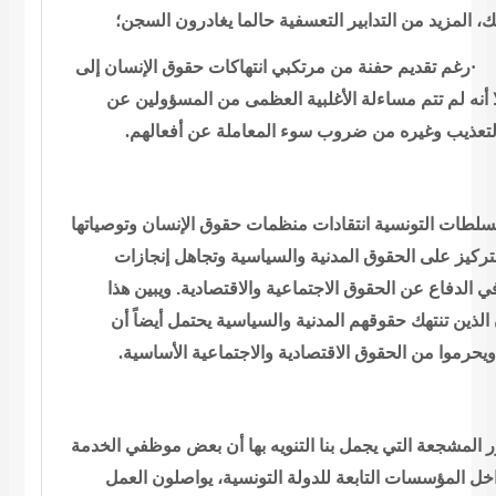
لك، المزيد من التدابير التعسفية حالما يغادرون
السجن؛
رغم تقديم حفنة من
مرتكبي انتهاكات حقوق الإنسان إلى
لا أنه لم تتم مساءلة الأغلبية العظمى
من المسؤولين عن
.
أفعالهم
لتعذيب وغيره من ضروب سوء المعاملة عن
لطات التونسية انتقادات منظمات حقوق الإنسان
وتوصياتها
لتركيز على الحقوق المدنية والسياسية وتجاهل إنجازات
ي الدفاع عن الحقوق الاجتماعية والاقتصادية. ويبين هذا
 الذين تنتهك
حقوقهم المدنية والسياسية يحتمل أيضاً أن
.
والاجتماعية الأساسية
ويحرموا من الحقوق الاقتصادية
 المشجعة التي يجمل بنا التنويه بها أن بعض
موظفي الخدمة
اخل المؤسسات التابعة للدولة التونسية، يواصلون العمل