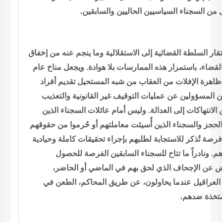
.
السياسيين الحاليين والسابقين
 من السجناء
ار السلطة القضائية إلى الاستقلالية وما
ينجم عنه من إخفاق
لقضاء، باستمرار هذه الممارسات بلا هوادة. ويجعل مناخ
عام
ظاهرة الإفلات من العقاب من شبه المستحيل تقديم أفراد
ن
المسؤولين عن عمليات التوقيف غير القانونية والتعذيب
الانتهاكات إلى
العدالة. وليس أمام عائلات السجناء الذين
لحجز والسجناء الذين أُسيئت
معاملتهم أو حُرموا من حقوقهم
فرصة تُذكر للاستجابة لطلبهم بإجراء تحقيقات
كاملة وحيادية
م. ونادراً ما تتاح للسجناء السابقين الفرصة للحصول
يض عن الإجحاف الذي لحق بهم في الماضي أو الحاضر
العراقيل عندما
يحاولون، عن طريق المحاكم، الطعن في
.
ضدهم
متخذة