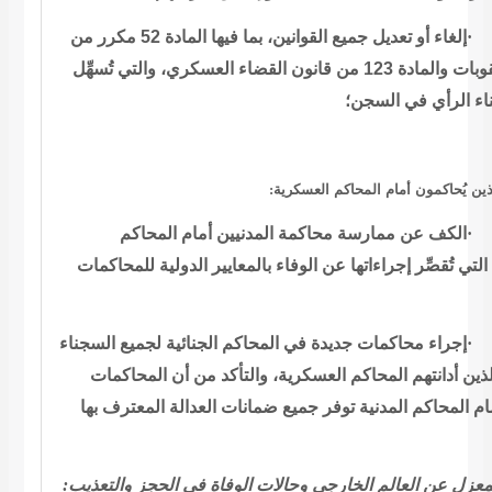
إلغاء أو تعديل
جميع القوانين، بما فيها المادة 52 مكرر من
والمادة 123 من قانون
القضاء العسكري، والتي تُسهِّل
اء الرأي في
السجن؛
:
ذين يُحاكمون أمام المحاكم العسكرية
الكف عن ممارسة
محاكمة المدنيين أمام المحاكم
لتي تُقصِّر إجراءاتها عن الوفاء بالمعايير
الدولية للمحاكمات
إجراء محاكمات
جديدة في المحاكم الجنائية لجميع السجناء
الذين أدانتهم المحاكم العسكرية
والتأكد من أن المحاكمات
ام المحاكم المدنية توفر جميع ضمانات العدالة
المعترف بها
:
الحجز والتعذيب
بمعزل عن العالم الخارجي وحالات الوفاة في