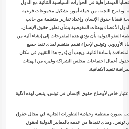
ضايا الديمقراطية في الحوارات السياسية الثنائية مع الدول
. وتقترح
اللجنة، من جملة أمور، تشكيل مجموعات فرعية
لجة قضايا حقوق الإنسان وإعداد
تقارير منتظمة من جانب
دول الأعضاء وبعثات المفوضية بشأن تطور حقوق
الإنسان.
مة العفو الدولية بأن تؤدي هذه المقترحات إلى إنشاء آلية من
حاد الأوروبي وتونس لإجراء تقييم منتظم لمدى تقيد جميع
لمتعاقدة
بالمادة الثانية. ويجب أن يُدرج هذا التقييم في مكان
جدول أعمال اجتماعات
مجلس الشراكة وغيره من الهيئات
.
الاتفاقية
راقبة تنفيذ
ء اعتبار خاص لأوضاع حقوق الإنسان في تونس
ينبغي لهذه الآلية
قب بصورة منتظمة
وحيادية التطورات الجارية في مجال حقوق
ي تونس، ومدى تقيدها من عدمه
بالمعايير الدولية لحقوق