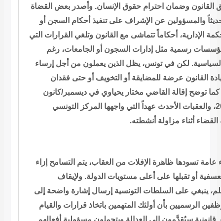
 القانون وضمان احترام حقوق الإنسان. وأصدر بعض القضاة
يثاً
والمسؤولين عن الإشراف على تنفيذ أحكام السجن أو
مة الإدارية، أحكاماً
تتماشى مع القانون وتلغي القرارات التي
ؤسسات رسمية مثل إدارات السجون أو
الجامعات، رغم
سياسية. لكن في تونس، يظل الذين يعملون من أجل إرساء
دة القانون عرضة للمضايقة أو التخويف أو حتى فقدان
كما توضح إقالة
القاضي مختار يحياوي في ديسمبر/كانون
واجهها المركز التونسي
.
أنشطته
 القضاء أثناء مزاولة
 عامة تسودها ظاهرة الإفلات من العقاب، يتم
التسامح إزاء
لتعسفية أو تقبلها على أعلى مستويات الدولة. ولإيقاف
لم، ينبغي على السلطات التونسية إرسال إشارة واضحة إلى
ظفين الرسميين
بأن أولئك المتهمين باتخاذ قرارات والقيام
 قانونية سيُقدَّمون إلى
العدالة ويتحملون مسؤولية أفعالهم.