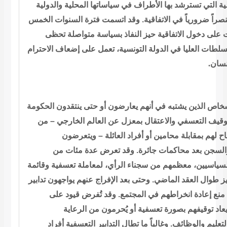
ية التي تسترشد بها
الأطراف في سياساتها المحلية والدولية
اً ضرورياً في الاتفاقية. وقد
اتسمت فترة السنوات الخمس
على دخول الاتفاقية حيز النفاذ بسياسة متواصلة
تحظى
لسلطات العليا في الدولة التونسية، تعمل على إضعاف الاحترام
.
نسان
خاص الذين يشتبه في أنهم يعارضون أو حتى
ينتقدون الحكومة
من
–
قيف التعسفي والاعتقال بمعزل عن العالم الخارجي
ويتعرضون
–
محامين أو أفراد العائلة
ح لهم بمقابلة
السجن بعد محاكمات جائرة. وقد تعرض عدة مئات من
لسياسيين، معظمهم من
سجناء الرأي، لمعاملة تعسفية وقائمة
يز طوال العقد الماضي. وحتى بعد
الإفراج عنهم يواجهون تدابير
منع إعادة انخراطهم في المجتمع. وقد تُفرض
قيود على
يعاد توقيفهم بصورة تعسفية أو يُحرمون من الرعاية
لتعليم والوظائف. وغالباً ما تطال التدابير التعسفية أفراد