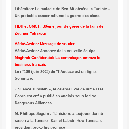
Libération: La maladie de Ben Ali obsède la Tunisie –
Un probable cancer rallume la guerre des clans.
FIDH et OMCT: 30ème jour de grève de la faim de
Zouhair Yahyaoui
Vérité-Action: Message de soutien
Vérité-Action: Annonce de la nouvelle équipe
Maghreb Confidentiel: La contrefaçon entrave le
business français
Le n°100 (juin 2003) de “l’Audace est en ligne:
Sommaire
« Silence Tunisien », le celebre livre de mme Lise
Garon est enfin publié en anglais sous le titre :
Dangerous Alliances
M. Philippe Seguin : ”L’histoire a toujours donné
raison à la Tunisie”
Kamel Labidi: How Tunisia’s
president broke his promise