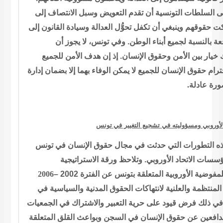
ى السلطات التونسية أن تقدم التعويض
وسبل الانتصاف إلى
هكت حقوقهم وينبغي أن تكفل تحوُّل العدالة وسيادة
القانون إلى
ة بالنسبة لجميع أبناء الوطن. وفي تونس، لا يجوز أن
 خيار بين الأمن وحقوق الإنسان. إذ إن هدف الأمن للجميع
ترام حقوق
الإنسان للجميع لا يمكن الوفاء بهما إلا بضمان إدارة
.
عادلة
ورة
 الأوروبي ومسؤوليته في تشجيع التغيير في
تونس
ه التطورات التي حدثت في مجال حقوق الإنسان
في تونس
سسات الاتحاد الأوروبي. وتلاحظ ورقة الاستراتيجية
2006
–
لمفوضية الأوروبية المتعلقة بتونس عن الفترة 2002
 المنتظمة
والعلنية لانتهاكات الحقوق المدنية والسياسية في
ما في ذلك فرض قيود على
حرية التعبير والاشتراك في الجمعيات
مدافعين عن حقوق الإنسان في السجن
وبواعث القلق المتعلقة