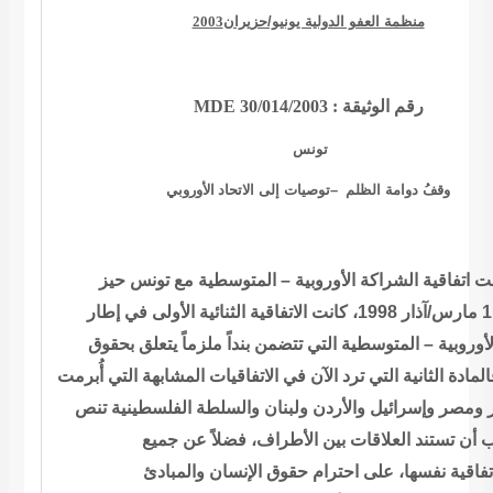
2003
منظمة العفو الدولية يونيو/حزيران
MDE 30/014/2003
:
رقم الوثيقة
تونس
الأوروبي
توصيات إلى الاتحاد
–
وقفُ دوامة الظلم
المتوسطية مع تونس حيز
–
 اتفاقية الشراكة الأوروبية
في 1 مارس/آذار 1998، كانت الاتفاقية الثنائية الأولى في إطار
تتضمن بنداً ملزماً يتعلق بحقوق
المتوسطية التي
–
أوروبية
المادة الثانية التي ترد الآن في
الاتفاقيات المشابهة التي أُبرمت
ر ومصر وإسرائيل والأردن ولبنان والسلطة
الفلسطينية تنص
أن تستند العلاقات بين الأطراف، فضلاً عن جميع
اتفاقية نفسها، على احترام حقوق الإنسان والمبادئ