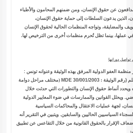
مدافعون عن حقوق الإنسان، ومن ضمنهم
المحامون والأطباء
ن، الذين يدعون السلطات إلى حماية حقوق الإنسان
ويف والمضايقة، وتواجه المنظمات الحالية لحقوق الإنسان
.
بينما تظل تُحرم منظمات أخرى من الترخيص لها
 في عملها
م تواصل
دورانها
ر منظمة العفو الدولية المرفق بهذه الوثيقة
وعنوانه تونس :
مختلف مراحل دوامة
)
MDE 30/001/2003
:
م (رقم الوثيقة
 ويحدد أنماط حقوق
الإنسان والتطورات التي حدثت خلال
اضي. ويحلل القوانين والممارسات في ضوء
المعايير الدولية
نسان، لجهة عمليات الاعتقال والمحاكمات السياسية
لسجناء السياسيين الحاليين والسابقين. ويتبين في التقرير أنه
إضعاف
الإقرار بالحقوق القانونية من خلال التقاعس عن تطبيق
: