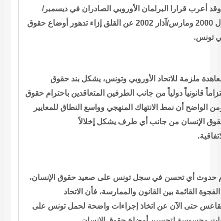
وقد أعرب قرارا البرلمان الأوروبي
الصادران في ديسمبر/
 تدهور أوضاع
حقوق
.
ي تونس
اهدة ملزمة للاتحاد الأوروبي وتونس، يشكل
بند حقوق
تزاماً قانونياً دولياً من جانب الطرفين المتعاقدين باحترام
حقوق
من الواضح أن نمط الانتهاك المنهجي وواسع النطاق للمعايير
قوق الإنسان من جانب أي طرف يشكل إخلالاً
.
اتفاقية
 حدوث أي تحسن في سجل تونس على صعيد حقوق
الإنسان،
لفجوة القائمة بين القانون والممارسة، فأن الاتحاد
قاعس حتى الآن عن اتخاذ إجراءات واضحة لحمل تونس على
.
أوضاع حقوق الإنسان
وات محسوسة لتحسين