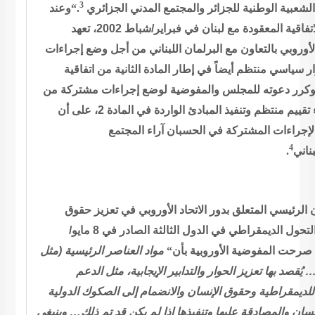
3
وعند
“.
الوطنية للجزائر والمجتمع المدني الجزائري
الشعبية
تفاقية
المعقودة مع لبنان في فبراير/شباط 2002، تعهد
لأوروبي بالتعاون مع
البرلمان اللبناني من أجل وضع إجراءات
ار سياسي منتظم أيضاً في إطار
المادة الثانية من اتفاقية
وكرر دعوته للمجلس والمفوضية لوضع إجراءات
مشتركة من
أجل إجراء تقييم منتظم وتنفيذ المبادئ الواردة في المادة 2، على أن
لإجراءات المشتركة في الحسبان آراء المجتمع
4
.
بناني
 الرئيسي المتعلق بدور الاتحاد الأوروبي في
تعزيز حقوق
الإنسان والتحول الديمقراطي في الدول الثالثة الصادر في 8 مايو/
مواد العناصر الرئيسية (مثل
“
، رحت المفوضية الأوروبية بأن
يُقصد بها تعزيز الحوار والتدابير الإيجابية، مثل الدعم
للديمقراطية وحقوق الإنسان والانضمام إلى الصكوك الدولية
وينبغي
…
عليها وتنفيذها إذا لم يكن قد تم ذلك
نسان والمصادقة