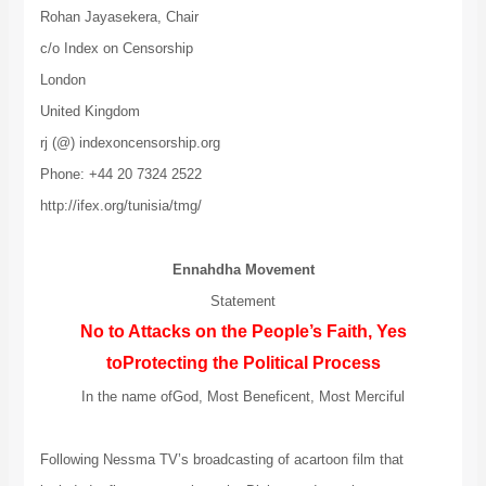
Rohan Jayasekera, Chair
c/o Index on Censorship
London
United Kingdom
rj (@) indexoncensorship.org
Phone: +44 20 7324 2522
http://ifex.org/tunisia/tmg/
Ennahdha Movement
Statement
No to Attacks on the People’s Faith, Yes
toProtecting the Political Process
In the name ofGod, Most Beneficent, Most Merciful
Following Nessma TV’s broadcasting of acartoon film that