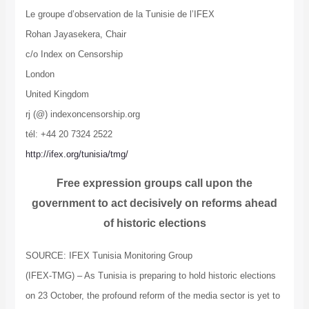
Le groupe d’observation de la Tunisie de l’IFEX
Rohan Jayasekera, Chair
c/o Index on Censorship
London
United Kingdom
rj (@) indexoncensorship.org
tél: +44 20 7324 2522
http://ifex.org/tunisia/tmg/
Free expression groups call upon the
government to act decisively on reforms ahead
of historic elections
SOURCE: IFEX Tunisia Monitoring Group
(IFEX-TMG) – As Tunisia is preparing to hold historic elections
on 23 October, the profound reform of the media sector is yet to