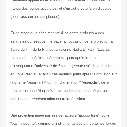
Ennahdha appuie toute agitation”, pour être en phase avec la
frange des jeunes activistes, et d’un autre côté “s’en disculpe
(pour rassurer les sceptiques)”.
Et de rappeler la série récente d’incidents attribués à des
salafistes qui secouent le pays: à l’occasion de la projection à
Tunis du film de la Franco-tunisienne Nadia El Fani, “Laïcité,
Inch allah”, jugé “blasphématoire”, puis après le refus
d’inscription à l’université de Sousse (centre-est) d’une étudiante
en voile intégral, et enfin ces derniers jours après la diffusion sur
la chaîne Nessma TV du film d’animation “Persepolis”, de la
franco-iranienne Marjan Satrapi, où Dieu est incarné par un
vieux barbu, représentation contraire à l’islam.
Une projection jugée par ses détracteurs “inopportune”, voire
“pas innocente”, comme si instrumentalisée par certaines forces