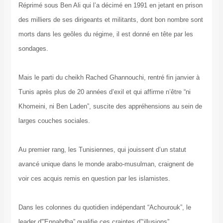
Réprimé sous Ben Ali qui l’a décimé en 1991 en jetant en prison
des milliers de ses dirigeants et militants, dont bon nombre sont
morts dans les geôles du régime, il est donné en tête par les
sondages.
Mais le parti du cheikh Rached Ghannouchi, rentré fin janvier à
Tunis après plus de 20 années d’exil et qui affirme n’être “ni
Khomeini, ni Ben Laden”, suscite des appréhensions au sein de
larges couches sociales.
Au premier rang, les Tunisiennes, qui jouissent d’un statut
avancé unique dans le monde arabo-musulman, craignent de
voir ces acquis remis en question par les islamistes.
Dans les colonnes du quotidien indépendant “Achourouk”, le
leader d'”Ennahdha” qualifie ces craintes d”‘illusions”,