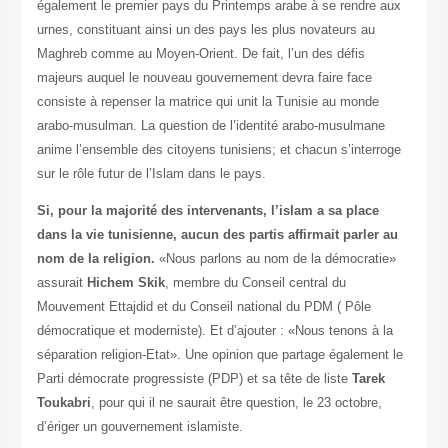
également le premier pays du Printemps arabe à se rendre aux
urnes, constituant ainsi un des pays les plus novateurs au
Maghreb comme au Moyen-Orient. De fait, l’un des défis
majeurs auquel le nouveau gouvernement devra faire face
consiste à repenser la matrice qui unit la Tunisie au monde
arabo-musulman. La question de l’identité arabo-musulmane
anime l’ensemble des citoyens tunisiens; et chacun s’interroge
sur le rôle futur de l’Islam dans le pays.
Si, pour la majorité des intervenants, l’islam a sa place
dans la vie tunisienne, aucun des partis affirmait parler au
nom de la religion.
«Nous parlons au nom de la démocratie»
assurait
Hichem Skik
, membre du Conseil central du
Mouvement Ettajdid et du Conseil national du PDM ( Pôle
démocratique et moderniste). Et d’ajouter : «Nous tenons à la
séparation religion-Etat». Une opinion que partage également le
Parti démocrate progressiste (PDP) et sa tête de liste
Tarek
Toukabri
, pour qui il ne saurait être question, le 23 octobre,
d’ériger un gouvernement islamiste.