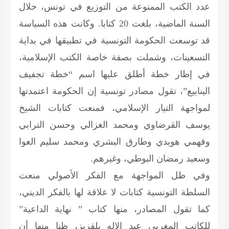
عدد الكتب الممنوعة من التوزيع في تونس، خلال
السنة الماضية، بلغت 20 كتابا. وكانت هذه السياسة
قد توسعت الحكومة التونسية في تطبيقها في بداية
التسعينات، وشملت بصفة خاصة الكتب الإسلامية،
في إطار خطة أطلق عليها اسم “خطة تجفيف
الينابيع”، تقول مصادر تونسية إن الحكومة اعتمدتها
لمواجهة التيار الإسلامي، فمنعت كتابات الشيخ
يوسف القرضاوي ومحمد الغزالي وحسن الترابي
وفهمي هويدي وطارق البشري ومحمد سليم العوا
وسعيد رمضان البوطي، وغيرهم.
وفي ظل المواجهة مع الفكر الأصولي منعت
السلطة التونسية كتابات لا علاقة لها بالفكر الديني،
كما تقول المصادر، منها كتاب ” نهاية الداعية”
للكاتب المغربي عبد الاله بلقزيز، ظنا منها أن