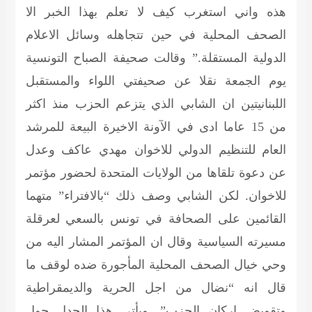
هذه واني استغرب كيف لا تعلم بهذا الخبر الا
الصحف المحلية في حين تتجاهله وسائل الاعلام
الدولية المستقلة.” وقالت صحيفة الصباح التونسية
يوم الجمعة نقلا عن صحيفتي اللواء والمستقبل
اللبنانيتين ان الشابي الذي يتزعم الحزب منذ اكثر
من 15 عاما ادى في الآونة الاخيرة البيعة للمرشد
العام للتنظيم الدولي للاخوان مهدي عاكف وعدل
عن دعوة تلقاها من الولايات المتحدة لحضور مؤتمر
للاخوان. لكن الشابي وصف ذلك “بالافتراء” متهما
القائمين على الصحافة في تونس بالسعي لعرقلة
مسيرته السياسية وقال ان المؤتمر المشار اليه من
وحي خيال الصحف المحلية المأجورة ضده لوقف ما
قال انه “نضال من اجل الحرية والديمقراطية
وتقويض اركان الحزب”. ويأتي هذا الجدل حول