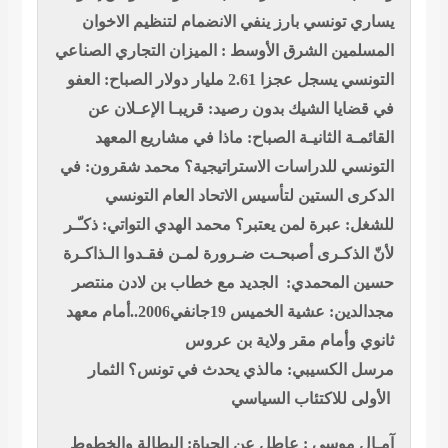
يساري تونسي بارز ينفي الانضمام لتنظيم الاخوان
المسلمين
الشرق الأوسط : الميزان التجاري الصناعي
التونسي يسجل عجزا 2.61 مليار دولار
الصباح: العفو
في قضايا الشيك بدون رصيد: قريبـا الإعـلان عن
القائمـة الثانيـة
الصباح: ماذا في مشاريع المعهد
التونسي للدراسات الاستراتيجية؟
محمد شقرون: في
الدكرى الستين لتأسيس الاتحاد العام التونسي
للشغل: عبرة لمن يعتبر؟
محمد الهدي التواتي: ذكـّـر
لأنّ الذكـرى أصبحـت ضـرورة لمـن فقـدوا الـذاكـرة
حسين المحمدي: الجديد مع خطاب بن لادن
منتصر
مجدالدين: عشية الخميس 19جانفي2006..أمام معهد
ثانوي وأمام مقر ولاية بن عروس
مرسل الكسيبي:
مالذي يحدث في تونس؟ الثمار
الأولى للاكتئاب السياسي
آمـال موسى : عاطل عن الحياة: البطالة والخطوط