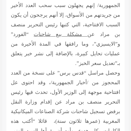
الجمهورية/ إنهم يجهلون سبب سحب العدد الأخير
من جريدتهم من الأسواق، إلا أنهم يرجحون أن يكون
السبب الافتتاحية، التي كتبها رئيس التحرير منصف
بن مراد عن
مشكلة بيع شاحنات
“الفورد”
و”الايسيزي”، وما رافقها في المدة الأخيرة من
عمليات تحايل كبيرة، بالإضافة إلى نشر خبر يتعلق
بـ”تعديل سعر الخبز”.
وحصل مراسل “قدس برس” على نسخة من العدد
المحجوز من /أخبار الجمهورية/، وقد احتوى عل
افتتاحية موجهة إلى الوزير الأول، تحدث فيها رئيس
التحرير منصف بن مراد عن إقدام وزارة النقل
برفض تسجيل شاحنات شركة الصناعات الميكانيكية
المغربية (عمرها ثلاثون سنة)، قائلا “أكتب هذه
الكلمات بكل هدوء، وأود أن يقرأها السيد الوزير