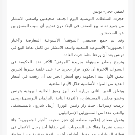
لطفي حجي- تونس
حجزت السلطات التونسية اليوم الجمعة صحيفتين واسعتي الانتشار
من جميع نقاط بيع الصحف في البلاد دون تقديم أي سبب للمسؤولين
عن الصحيفتين.
وقد تم جمع صحيفتي “الموقف” الأسبوعية المعارضة و”أخبار
الجمهورية” الأسبوعية الشعبية واسعة الانتشار من كامل نقاط البيع في
تونس بعد أن وزعتا مثلما جرت العادة.
وترجح مصادر مسؤولة بجريدة “الموقف” الأكثر نقدا للحكومة في
السنوات الأخيرة أن يكون قرار حجزها جاء على خلفية نشرها لخبرين
يتعلق الأول بنية الحكومة رفع أسعار الخبز بعد أن رفعت في أسعار
العديد من المواد الأساسية خلال الأيام الماضية.
ويتعلق الخبر الثاني بزيارة أحد أبرز رموز الجالية اليهودية بتونس
وعضو مجلس المستشارين (الغرفة الثانية بالبرلمان التونسي) روجي
بزميت لإسرائيل حيث زار رئيس الوزراء أرييل شارون بالمستشفى
والتقى عددا من المسؤولين الإسرائيليين.
وتقول مصادر إعلامية مطلعة إن حجز صحيفة “أخبار الجمهورية” جاء
بسبب نشرها مقالا عن الصعوبات التي يلقاها أحد رجال الأعمال في
قطاع السيارات بعد دخول أطراف أخرى نافذة ومقربة من السلطة