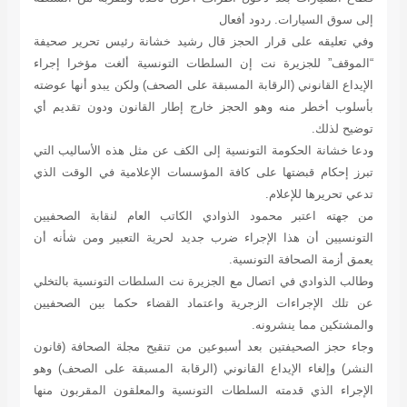
إلى سوق السيارات.
ردود أفعال
وفي تعليقه على قرار الحجز قال رشيد خشانة رئيس تحرير صحيفة
“الموقف” للجزيرة نت إن السلطات التونسية ألغت مؤخرا إجراء
الإيداع القانوني (الرقابة المسبقة على الصحف) ولكن يبدو أنها عوضته
بأسلوب أخطر منه وهو الحجز خارج إطار القانون ودون تقديم أي
توضيح لذلك.
ودعا خشانة الحكومة التونسية إلى الكف عن مثل هذه الأساليب التي
تبرز إحكام قبضتها على كافة المؤسسات الإعلامية في الوقت الذي
تدعي تحريرها للإعلام.
من جهته اعتبر محمود الذوادي الكاتب العام لنقابة الصحفيين
التونسيين أن هذا الإجراء ضرب جديد لحرية التعبير ومن شأنه أن
يعمق أزمة الصحافة التونسية.
وطالب الذوادي في اتصال مع الجزيرة نت السلطات التونسية بالتخلي
عن تلك الإجراءات الزجرية واعتماد القضاء حكما بين الصحفيين
والمشتكين مما ينشرونه.
وجاء حجز الصحيفتين بعد أسبوعين من تنقيح مجلة الصحافة (قانون
النشر) وإلغاء الإيداع القانوني (الرقابة المسبقة على الصحف) وهو
الإجراء الذي قدمته السلطات التونسية والمعلقون المقربون منها