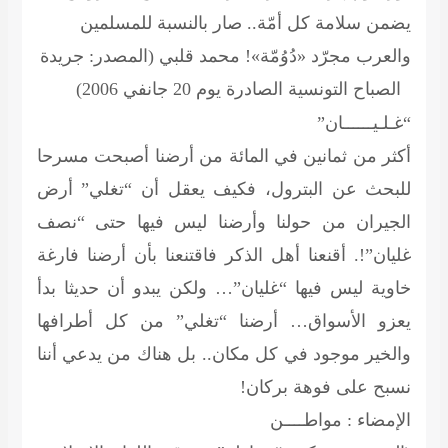
يضمن سلامة كل أمّة.. صار بالنسبة للمسلمين
والعرب مجرّد «دُوُمّة»!
محمد قلبي
(المصدر: جريدة
الصباح التونسية الصادرة يوم 20 جانفي 2006)
“غـلـيــــــان”
أكثر من ثمانين في المائة من أرضنا أصبحت مسرحا
للبحث عن البترول، فكيف يعقل أن “تغلي” أرض
الجيران من حولنا وأرضنا ليس فيها حتى “نصف
غليان”!. أقنعنا أهل الذكر فاقتنعنا بأن أرضنا فارغة
خاوية ليس فيها “غليان”… ولكن يبدو أن حديثا بدأ
يعزو الأسواق… أرضنا “تغلي” من كل أطرافها
والخير موجود في كل مكان.. بل هناك من يدعي أننا
نسبح على فوهة بركان!
الإمضاء : مواطــــن