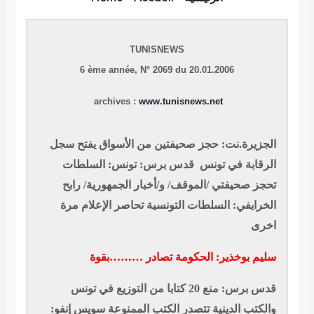
TUNISNEWS
6 ème année,
N° 2069 du 20.01.2006
archives :
www.tunisnews.net
الجزيرة.نت: حجز
صحيفتين من الأسواق يفتح سجل
الرقابة في تونس
قدس برس: تونس: السلطات
تحجز صحيفتي /الموقف/ و/أخبار الجمهورية
/ رابح
الخرايفي: السلطات التونسية تحاصر الإعلام مرة
اخرى
سليم بوخذير:
الحكومة تصادر ………بقوة
قدس برس: منع 20 كتابا من التوزيع في تونس
والكتب الدينية تتصدر الكتب الممنوعة
سويس إنفو: