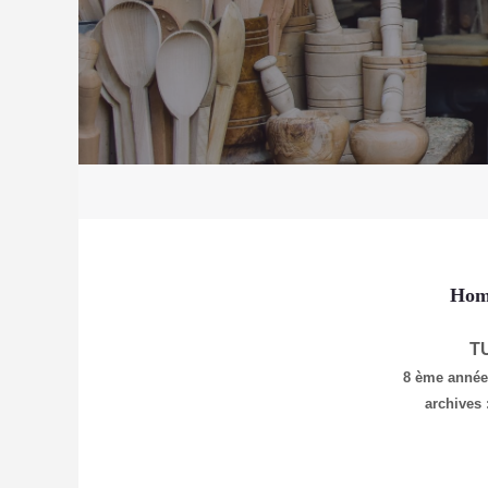
Hom
T
8 ème anné
archives