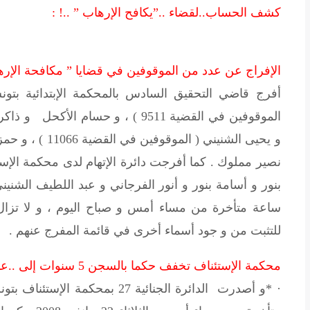
كشف الحساب..لقضاء ..”يكافح الإرهاب ” ..! :
الإفراج عن عدد من الموقوفين في قضايا ” مكافحة الإره
أفرج قاضي التحقيق السادس بالمحكمة الإبتدائية ب
الموقوفين في القضية 9511 ) ، و حس
نصير مملوك . كما أفرجت دائرة الإتهام لدى محكمة الإ
بنور و أسامة بنور و أنور الفرجاني و عبد اللطيف الشني
ساعة متأخرة من مساء أمس و صباح اليوم ، و لا تزال 
للتثبت من و جود أسماء أخرى في قائمة المفرج عنهم .
محكمة الإستئناف تخفف حكما بالسجن 5 سنوات إلى ..عامين مع تأجيل التنفيذ ..!
· *و أصدرت الدائرة الجنائية 27 