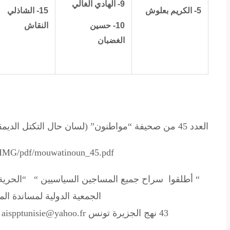
9- الهادي الغالي
5- الكريم بعلوش
15- الشاذلي
10- حسين
النقاش
الغضبان
العدد 45 من صحيفة “مواطنون” (لسان حال التكتل الديمقراطي للعمل والحريات) بتاريخ 16 جانفي 2008
g/IMG/pdf/mouwatinoun_45.pdf
“ أطلقوا سراح جميع المساجين السياسيين “ “الحرية
الجمعية الدولية لمساندة ال
43 نهج الجزيرة تونس e-mail: aispptunisie@yahoo.fr تونس في 23 جانفي 2008