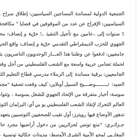
الجمعية الدولية لمساندة المساجين السياسيين: إطلاق سراح .
السياسيين: الإفراج عن عدد من الموقوفين في قضايا ” مكافحة
5 سنوات إلى ..عامين مع تأجيل التنفيذ ..!
حرّية و إنصاف: محا
الجهوي للحزب الديمقراطي التقدمي
حرّية و إنصاف: واقع الح
جامعيين: ادفعوا عن وطننا هذا العـــار
الوحدويون الناصريون بتو
لحملة تضامن عربية واسعة مع الشعب الفلسطيني من أجل وق
الجامعيين: برقية مساندة إلى الزملاء مدرسي قطاع التعليم الثا
الصيد: تــــــــوضـــيح
السبيل أونلاين: كيف وقعت تصفية “مجم
سوسة: أخبار متفرقة من الإتحاد الجهوي للشغل بسوسة – وتتوا
العالم التحرك لإنقاذ الشعب الفلسطيني
يو بي أي: البرلمان الت
تدهور الأوضاع فيها
رويترز: أول نقيب للصحفيين التونسيين يتعهد 
جـزائـري: “منع تونس لجزائريين من دخول أراضيها مجرد حال
المغاربي لمحو الأمية
الشرق الأوسط: مدونات حكائية تونسية – 