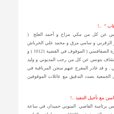
اب ” ..!
تونس عن كل من مكي مزاح و أحمد العلج (
ام الأكحل و ذاكر الزقرني و سامي مرق و محمد علي الحرباش
و يحيى الشنيني ( الموقوفين في القضية 11066 ) ، و حمزة الصفاقسي ( الموقوف في القضية 10121 ) و
ستئناف بتونس عن كل من رجب المديوني و وليد
ني . و قد غادر المفرج عنهم سجن المرناقية في
الجمعية بصدد التدقيق مع عائلات الموقوفين
بمحكمة الإستئناف بتونس برئاسة القاضي المنوبي حميدان في ساعة