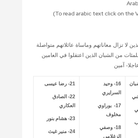
Ara
(To read
arabic text click on th
ن لا تزال معاناتهم وماساة عائلاتهم متواصلة
لمئات من الشبان الذين اعتقلوا في العامين
اجلا- آمين
بان
16- وحيد
21- رضا عيسى
السرايري
22- الصادق
17-
بوراوي
العكاري
مخلوف
23- هشام بنور
ب
18- وصفي
24- منير غيث
الزغلامي