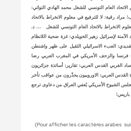
لاتحاد العام التونسي للشغل
محمد الهادي التواتي:
مراد رقية: لا للترفيع في معلوم الانخراط بالاتحاد
لوم الانخراط بالاتحاد العام التونسي للشغل …
د.
 الآمنة لإسرائيل
زهير الخويلدي: غزة ضحية اللانظام
لقديدي: العبء الاسرائيلي الثقيل على ظهر واشنطن
فرنسا والزحف الأمريكي في المغرب العربي
رضا
تصاد الغربي
القدس العربي: تقارير: أساتذة جزائريون
القدس العربي: الاوروبيون يحذّرون من عواقب تأخر
جلس الشيوخ الأمريكي يُعفي العراق من دعاوى ترجع
 باريس!
(Pour afficher les caractères arabes su