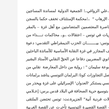
.علي الزواغي..!
الجمعية الدولية لمساندة المساجين
 الإرهاب ” ..!محكمة الإستئناف تخفف حكما بالسجن
صرة المعتصمين المتضامنين مع أهل غزة – بالمقر
ريات في تونس – اعتقالات ..و.. محاكمات
نــــداء من
نس: بيــــــــان
الحزب الديمقراطي التقدمي: دعوة
ف المجازر في غزة
النقابة الأساسية للأساتذة الباحثين
نوي المضربين دفاعا عن الحقّ النقابي
الأستاذ البشير
وعة سليمان ” : رواية من داخل المعارضة
نقابي من
صل التجاوزات
كونا: البرلمان التونسي يناشد برلمانات
ونسي يستنكر ‘العدوان’ الإسرائيلي على غزة ويحذر من
بتوسيع حرية الصحافة في البلاد
قدس برس: إعـلامي
ات فردية آنية”
الجزيرة.نت: تونس تحتضن الملتقى
القصة القصيرة التونسية تأخرت عن القصة الغربية