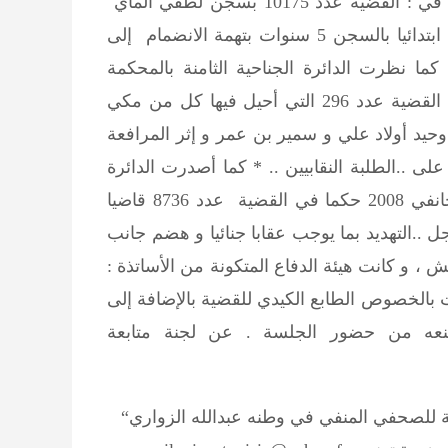
متأخرة من مساء أمس الثلاثاء 22 جانفي 2008 حكمها في : القضية عدد 10175 بسجن لطفي الماي
مدة عامين مع إسعافه بتأجيل التنفيذ ، علما بأنه حوكم ابتدائيا بالسجن 5 سنوات بتهمة الانضمام إلى
 نظرت الدائرة الجناحية الثامنة بالمحكمة
الإبتدائية بتونس برئاسة القاضي محمد علي شويخة في القضية عدد 296 التي أحيل فيها كل من مكي
 وحيد أولاد علي و سمير بن عمر و إثر المرافعة
ى ..الطلبة النقابيين .. * كما أصدرت الدائرة
الجناحية بالمحكمة الإبتدائية ببنزرت أمس الثلاثاء 22 جانفي 2008 حكما في القضية عدد 8736 قاضيا
لورغي مدة 3 أشهر و 16 يوما من أجل ..التهديد بما يوجب عقابا جنائيا و هضم جانب
 و كانت هيئة الدفاع المتكونة من الأساتذة :
 بالخصوص الطابع الكيدي للقضية بالإضافة إلى
منعه من حضور الجلسة . عن لجنة متابعة
 للصحفي المنفي في وطنه عبدالله الزواري“