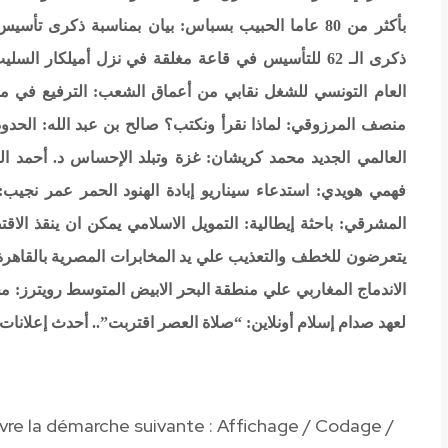
بأكثر من 80 عاما
الحبيب بسباس: بيان بمناسبة ذكرى تأسيس ا
ذكرى الـ 62 للتأسيس في قاعة مغلقة في نزل أميلكار السليب!
العام التونسي للشغل
نقابي من أعماق الشعب: الترفيع في مع
منصف المرزوقي: لماذا نقرأ ونكتب؟
صالح بن عبد الله: الحدود
العالمي الجديد
محمد كريشان: غزة وتبلد الإحساس
د. أحمد ا
فهمي هويدي: استدعاء سيناريو إبادة الهنود الحمر
عمر نجيب: 
المشرقي: باحثة إيطالية: التمويل الاسلامي يمكن ان ينقذ الاق
يتعرضون للخطف والتعذيب علي يد المخابرات المصرية بالقاهرة
الاندماج المغاربي علي منطقة البحر الابيض المتوسط
رويترز: م
لعهد صدام
إسلام أونلاين: “صلاة العصر اقتربت”.. أحدث إعلانات
ivre la démarche suivante
:
Affichage / Codage /