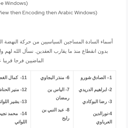
be Windows
(
e View then Encoding then Arabic Windows)
أسماء السادة المساجين السياسيين من حركة النهضة الذي
بدون انقطاع منذ ما يقارب العقدين. نسأل الله لهم ول
الماضيين فرجا قريبا ع
1
–
الصادق شورو
6-
منذر البجاوي
11-
كمال الغض
2- ابراهيم الدريدي
7- الياس بن
12- منير الحناشي
رمضان
3- رضا البوكادي
13- بشير اللواتي
8-
عبد النبي بن
4-نورالدين
14-
محمد نجي
رابح
العرباوي
اللواتي