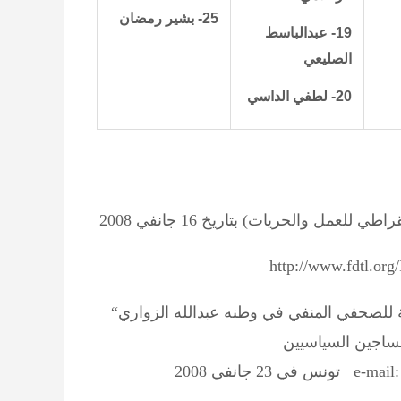
25- بشير رمضان
19- عبدالباسط
الصليعي
20- لطفي الداسي
http://www.fdtl.or
 للصحفي المنفي في وطنه عبدالله الزواري“
مساجين السياسيين