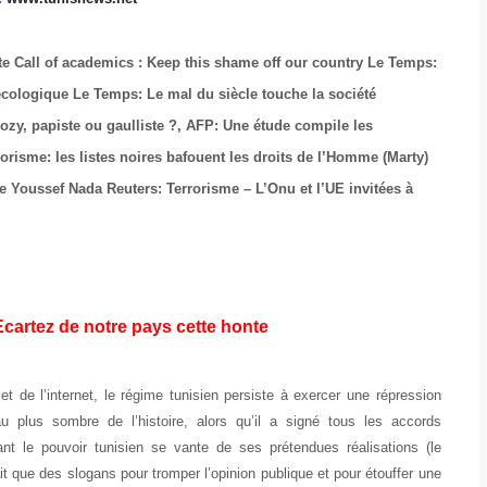
nte
Call of academics : Keep this shame off our country
Le Temps:
 écologique
Le Temps: Le mal du siècle touche la société
zy, papiste ou gaulliste ?,
AFP: Une étude compile les
risme: les listes noires bafouent les droits de l’Homme (Marty)
 de Youssef Nada
Reuters: Terrorisme – L’Onu et l’UE invitées à
Ecartez de notre pays cette honte
t de l’internet, le régime tunisien persiste à exercer une répression
 au plus sombre de l’histoire, alors qu’il a signé tous les accords
nt le pouvoir tunisien se vante de ses prétendues réalisations (le
fait que des slogans pour tromper l’opinion publique et pour étouffer une