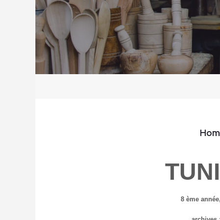
Hom
TUN
8 ème année,
archives 