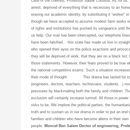
case of the chemist, Professor Sadok Chourou. As for us,
arrest, deprived of everything that is necessary to an honou
erasing our academic identity, by substituting it “worker” or
though we have accepted to assume modest farm works or wo
of rights and institutions has pushed its vengeance until t
us help. Our mail has been intercepted, our telephone lines
have been falsified… this state has made us live in straig
who opened their eyes on the police exactions and provocat
they will be deprived of work, that they are on a black list
those statements. However, their fears proved to be true 
the national competitive exams. Such a situation increases t
their mode of thought. This drama has lasted for too lo
(engineers, doctors, teachers, technicians, students…) most
pressures by blackmailing both the family and children. That 
exclusion will certainly increase turmoil. All those in powe
risks to be. We implore the political parties, the humanit
truth and to sustain us in our drama in order to put an end 
families and children who have become aliens in their own
people.
Moncef Ben Salem
Doctor of engineering, Prof