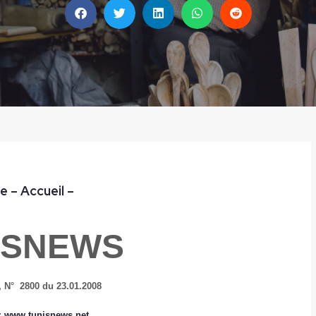
e
– Accueil
–
ISNEWS
 N° 2800 du 23.01.2008
:
www.tunisnews.net