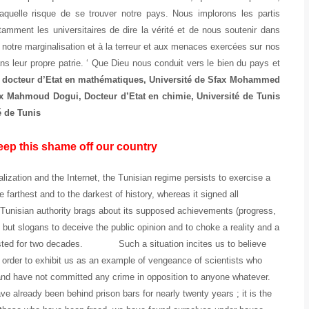
laquelle risque de se trouver notre pays. Nous implorons les partis
tamment les universitaires de dire la vérité et de nous soutenir dans
à notre marginalisation et à la terreur et aux menaces exercées sur nos
s leur propre patrie. ‘ Que Dieu nous conduit vers le bien du pays et
 docteur d’Etat en mathématiques, Université de Sfax
Mohammed
ax
Mahmoud Dogui,
Docteur d’Etat en chimie, Université de Tunis
é de Tunis
eep this shame off our country
ion and the Internet, the Tunisian regime persists to exercise a
e farthest and to the darkest of history, whereas it signed all
 Tunisian authority brags about its supposed achievements (progress,
ng but slogans to deceive the public opinion and to choke a reality and a
 lasted for two decades. Such a situation incites us to believe
n order to exhibit us as an example of vengeance of scientists who
 and have not committed any crime in opposition to anyone whatever.
ave already been behind prison bars for nearly twenty years ; it is the