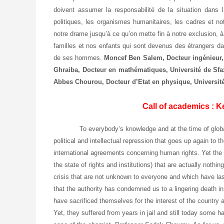
doivent assumer la responsabilité de la situation dans 
politiques, les organismes humanitaires, les cadres et no
notre drame jusqu’à ce qu’on mette fin à notre exclusion, 
familles et nos enfants qui sont devenus des étrangers dan
de ses hommes.
Moncef Ben Salem,
Docteur ingénieur,
Ghraiba,
Docteur en mathématiques, Université de Sf
Abbes Chourou,
Docteur d’Etat en physique, Universit
Call of academics : K
To everybody’s knowledge and at the time of globalizat
political and intellectual repression that goes up again to th
international agreements concerning human rights. Yet the
the state of rights and institutions) that are actually nothi
crisis that are not unknown to everyone and which have
that the authority has condemned us to a lingering death i
have sacrificed themselves for the interest of the country
Yet, they suffered from years in jail and still today some h