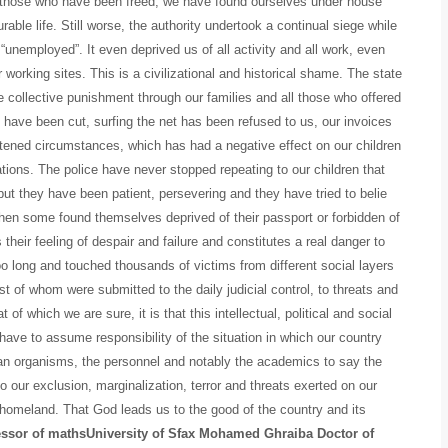
 those who have been freed, we have found ourselves under house
rable life. Still worse, the authority undertook a continual siege while
 “unemployed”. It even deprived us of all activity and all work, even
rking sites. This is a civilizational and historical shame. The state
he collective punishment through our families and all those who offered
 have been cut, surfing the net has been refused to us, our invoices
htened circumstances, which has had a negative effect on our children
ions. The police have never stopped repeating to our children that
; but they have been patient, persevering and they have tried to belie
when some found themselves deprived of their passport or forbidden of
heir feeling of despair and failure and constitutes a real danger to
ng and touched thousands of victims from different social layers
 of whom were submitted to the daily judicial control, to threats and
of which we are sure, it is that this intellectual, political and social
r have to assume responsibility of the situation in which our country
arian organisms, the personnel and notably the academics to say the
to our exclusion, marginalization, terror and threats exerted on our
 homeland. That God leads us to the good of the country and its
essor of mathsUniversity of Sfax
Mohamed Ghraiba
Doctor of