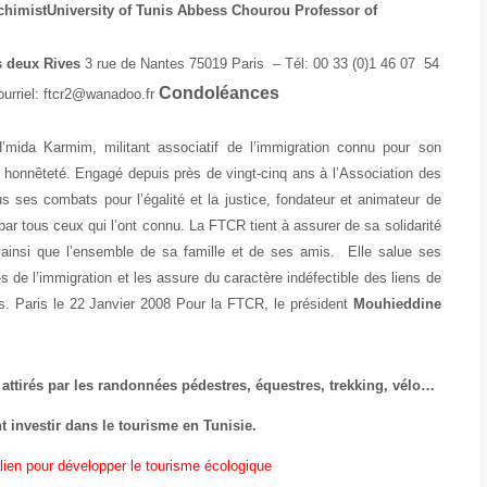
chimistUniversity of Tunis
Abbess Chourou
Professor of
s deux Rives
3 rue de Nantes 75019 Paris – Tél: 00 33 (0)1 46 07 54
Condoléances
ourriel: ftcr2@wanadoo.fr
ida Karmim, militant associatif de l’immigration connu pour son
 honnêteté. Engagé depuis près de vingt-cinq ans à l’Association des
s ses combats pour l’égalité et la justice, fondateur et animateur de
par tous ceux qui l’ont connu. La FTCR tient à assurer de sa solidarité
ainsi que l’ensemble de sa famille et de ses amis. Elle salue ses
de l’immigration et les assure du caractère indéfectible des liens de
. Paris le 22 Janvier 2008 Pour la FTCR, le président
Mouhieddine
ttirés par les randonnées pédestres, équestres, trekking, vélo…
t investir dans le tourisme en Tunisie.
alien pour développer le tourisme écologique