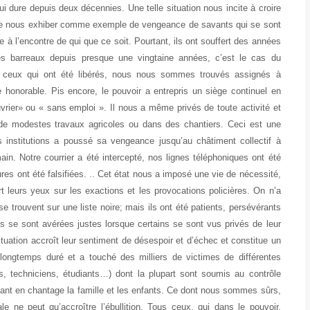
qui dure depuis deux décennies. Une telle situation nous incite à croire
 de nous exhiber comme exemple de vengeance de savants qui se sont
e à l’encontre de qui que ce soit. Pourtant, ils ont souffert des années
 les barreaux depuis presque une vingtaine années, c’est le cas du
 ceux qui ont été libérés, nous nous sommes trouvés assignés à
 honorable. Pis encore, le pouvoir a entrepris un siège continuel en
 ouvrier» ou « sans emploi ». Il nous a même privés de toute activité et
 de modestes travaux agricoles ou dans des chantiers. Ceci est une
des institutions a poussé sa vengeance jusqu’au châtiment collectif à
in. Notre courrier a été intercepté, nos lignes téléphoniques ont été
res ont été falsifiées. .. Cet état nous a imposé une vie de nécessité,
t leurs yeux sur les exactions et les provocations policières. On n’a
 se trouvent sur une liste noire; mais ils ont été patients, persévérants
es se sont avérées justes lorsque certains se sont vus privés de leur
ituation accroît leur sentiment de désespoir et d’échec et constitue un
ongtemps duré et a touché des milliers de victimes de différentes
, techniciens, étudiants…) dont la plupart sont soumis au contrôle
nant en chantage la famille et les enfants. Ce dont nous sommes sûrs,
iale ne peut qu’accroître l’ébullition. Tous ceux, qui dans le pouvoir,