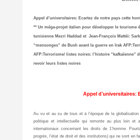
Appel d’universitaires: Ecartez de notre pays cette ho
** Un méga-projet italien pour développer le tourisme
tunisienne
Mezri Haddad et Jean-François Mattéi: Sarko
“mensonges” de Bush avant la guerre en Irak
AFP:Terro
AFP:Terrorisme/ listes noires: l’histoire “kafkaïenne”
revoir leurs listes noires
Appel d’universitaires: 
Au vu et au su de tous et à l’époque de la globalisation e
politique et intellectuelle qui remonte au plus loin et
internationaux concernant les droits de 1’homme. Pourta
progrès, l’état de droit et des institutions) qui ne sont en 