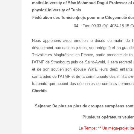
mathsUniversity of Sfax
Mahmoud Dogui
Professor of 
physicsUniversity of Tunis
Fédération des Tunisien(ne)s pour une Citoyenneté de
04 – Fax: 00 33 (0)1 4034 18 15 C
Nous apprenons avec émotion le décès ce matin de H’m
dévouement aux causes justes, son intégrité et sa grande
Travailleurs Maghrébins en France, partie prenante de tou
l’ATMF de Strasbourg puis de Saint-Avold, il sera regretté 
et de son soutien son épouse Wafa, leurs deux enfants 
camarades de l’ATMF et de la communauté des militant-e-s 
fraternité que nouent des décennies de combats communs
Cherbib
Sejnane: De plus en plus de groupes européens sont a
Plusieurs opérateurs veulen
Le Temps:
** Un méga-projet it