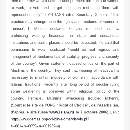
then tomorrow we will have to accept repeal the rights of women
to work, to vote and to get education restricting them with
reproduction only”, ITAR-TASS cites Secretary General. “This
practice may infringe upon the rights and freedoms of women in
Tunisia”, h. M’henni declared. He also reminded that law
prohibiting wearing headscarf in state and educational
institutions and public places should be respected. He said that
permission to wear headscarf “would be real regress and
infringement of fundamentals of stability, progress and security
of the country”. Given statement caused critics on the part of
Muslims of the country. They said that wearing of headscarf is
necessary to maintain modesty of women in accordance with
Islamic traditions. Recently after long period of secular ruling
some weakening is observed within religious policy of the
country. Perhaps, Muslims’ awakening troubled M’henni.
(Source: le site de l’ONG “Right of Choice”, de l’Azerbaijan,
d’après le site russe
www.islam.ru
le 7 octobre 2006)
Lien :
http://www.demaz.org/cgi-bin/e-cms/vis/vis.pl?
s=001&p=0055&n=001939&g