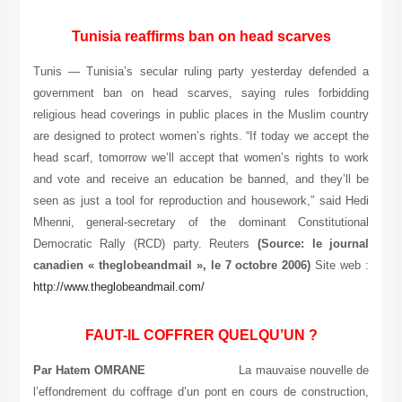
Tunisia reaffirms ban on head scarves
Tunis — Tunisia’s secular ruling party yesterday defended a
government ban on head scarves, saying rules forbidding
religious head coverings in public places in the Muslim country
are designed to protect women’s rights. “If today we accept the
head scarf, tomorrow we’ll accept that women’s rights to work
and vote and receive an education be banned, and they’ll be
seen as just a tool for reproduction and housework,” said Hedi
Mhenni, general-secretary of the dominant Constitutional
Democratic Rally (RCD) party. Reuters
(Source: le journal
canadien « theglobeandmail », le 7 octobre 2006)
Site web :
http://www.theglobeandmail.com/
FAUT-IL COFFRER QUELQU’UN ?
Par Hatem OMRANE
La mauvaise nouvelle de
l’effondrement du coffrage d’un pont en cours de construction,