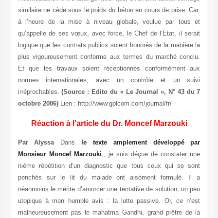
similaire ne cède sous le poids du béton en cours de prise. Car,
à l’heure de la mise à niveau globale, voulue par tous et
qu’appelle de ses vœux, avec force, le Chef de l’Etat, il serait
logique que les contrats publics soient honorés de la manière la
plus vigoureusement conforme aux termes du marché conclu.
Et que les travaux soient réceptionnés conformément aux
normes internationales, avec un contrôle et un suivi
irréprochables.
(Source : Edito du « Le Journal », N° 43 du 7
octobre 2006)
Lien : http://www.gplcom.com/journal/fr/
Réaction à l’article du Dr. Moncef Marzouki
Par Alyssa
Dans
le texte amplement développé par
Monsieur Moncef Marzouki
,, je suis déçue de constater une
nième répétition d’un diagnostic que tous ceux qui se sont
penchés sur le lit du malade ont aisément formulé. Il a
néanmoins le mérite d’amorcer une tentative de solution, un peu
utopique à mon humble avis : la lutte passive. Or, ce n’est
malheureusement pas le mahatma Gandhi, grand prêtre de la