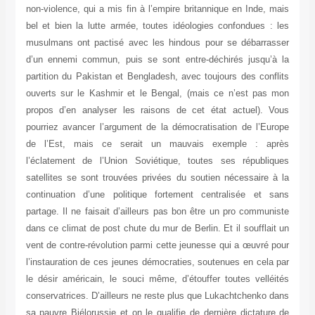
non-violence, qui a mis fin à l’empire britannique en Inde, mais
bel et bien la lutte armée, toutes idéologies confondues : les
musulmans ont pactisé avec les hindous pour se débarrasser
d’un ennemi commun, puis se sont entre-déchirés jusqu’à la
partition du Pakistan et Bengladesh, avec toujours des conflits
ouverts sur le Kashmir et le Bengal, (mais ce n’est pas mon
propos d’en analyser les raisons de cet état actuel). Vous
pourriez avancer l’argument de la démocratisation de l’Europe
de l’Est, mais ce serait un mauvais exemple : après
l’éclatement de l’Union Soviétique, toutes ses républiques
satellites se sont trouvées privées du soutien nécessaire à la
continuation d’une politique fortement centralisée et sans
partage. Il ne faisait d’ailleurs pas bon être un pro communiste
dans ce climat de post chute du mur de Berlin. Et il soufflait un
vent de contre-révolution parmi cette jeunesse qui a œuvré pour
l’instauration de ces jeunes démocraties, soutenues en cela par
le désir américain, le souci même, d’étouffer toutes velléités
conservatrices. D’ailleurs ne reste plus que Lukachtchenko dans
sa pauvre Biélorussie et on le qualifie de dernière dictature de