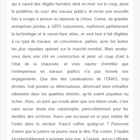
qui a causé des dégâts humains dont un mort sur le coup, pose
le problème du suivi des travaux publics et incite une nouvelle
fois à songer à penser ou repenser la chose. Certes, de grandes
entreprises privées à 100% tunisiennes, maîtrisent parfaitement
la technologie et le savoir-faire utiles, et sont tout à fait éligibles
à ce type de travaux, en concurrence, parfois, avec les boites
les plus réputées opérant sur le marché mondial. Mais rendez-
vous dans une cité en construction et jetez un coup d’œil à
l’état de la chaussée, et vous saurez d’emblée que
l’entrepreneur en travaux publics n’a pas honoré ses
engagements. Que dire des canalisations de l’ONAS, trop
étroites, mal posées ou défectueuses, déversant leurs entrailles
odorantes dans les quartiers dortoirs, qu’ils soient populeux ou
riches. Alors, un pont qui croule alors que son béton coule, c’est
sans aucun doute une catastrophe, particulièrement pour les
familles des victimes. Aussi une occasion en or pour mettre de
l’ordre dans le secteur. Faut-il coffrer quelqu’un ? Personne
d’autre que la justice ne pourra nous le dire. Par contre, il faudra
incontestablement s’arranger pour que, à l’avenir, aucun coffrage