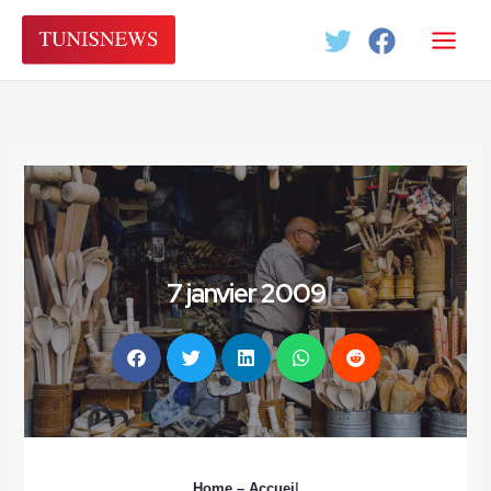
Aller
au
contenu
7 janvier 2009
Home
– Accuei
l