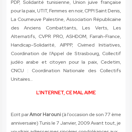
PDP, Solidarité tunisienne, Union juive française
pour la paix, UTIT, Femmes en noir, CPPI Saint Denis,
La Courneuve Palestine, Association Républicaine
des Anciens Combattants, Les Verts, Les
Alternatifs, CVPR PRO, ASHDOM, Farrah-France,
Handicap-Solidarité, AIPPP, Civimed Initiatives,
Coordination de l’Appel de Strasbourg, Collectif
judéo arabe et citoyen pour la paix, Cedetim,
CNCU : Coordination Nationale des Collectifs
Unitaires…
L’INTERNET, CE MAL AIME
Ecrit par
Amor Harouni
(à l’occasion de son 77 ème
anniversaire) Tunis le 7 Janvier, 2009 Avant tout, je
voudrais adresser mes sincères condoléances aux