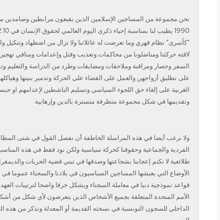
نحن مجموعة من المساجين الإسلامين الذين يقبعون مرابطين وصامدين ما
“كأسرى” نظام قهري وما تعرضت له عائلاتنا ولا تزال من اضطهاد وتنكيل و
لاقته حركتنا ومناضلونا من محاكمات وتعذيب وقتل وإعدامات ومنافي تهجي
السفر وحصار ومراقبة وملاحقات ومضايقات وطرد من الدراسة والتعليم وت
على تطليق أزواجهن والعمل على القضاء على الحركة وتدمير بنيتها وهياكله
الغربية على إلغاء حق اللجوء السياسي وتسليم الناشطين لإعدامهم او حبس
وتقديمها في شكل مجموعة متطرفة متسترة بالدين وإرهابية.
ولا نرغب أيضا في هذه المراسلة الخاطفة أن نفصل القول في شتى المظالم ا
الفردية والجماعية وحقوقنا كحركة سياسية ولكن نود فقط في هذه المناسب
طلائعية لا نكتم إعجابنا بشجاعتها وصدقها في تبني قضية الحريات والديمقر
الأوضاع التي يعيشها المساجين السياسيون في بلادنا والسجناء عموما في ا
قواعد نموذجية دنيا في معاملة السجناء ويشكل خرقا واضحا لترتيبات العه
الأمم المتحدة المتعلقة بجميع الأشخاص الذين يتعرضون لأي شكل من أشكال
الداخلي للسجون التونسية في نسخته القديمة أو المعدلة ونذكر من هذه الت