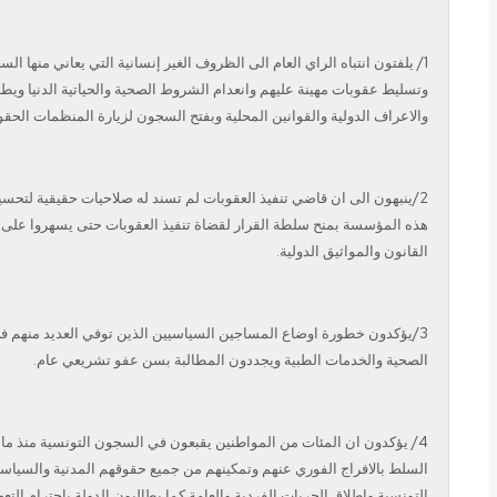
1/ يلفتون انتباه الراي العام الى الظروف الغير إنسانية التي يعاني منها 
وتسليط عقوبات مهينة عليهم وانعدام الشروط الصحية والحياتية الدنيا ويط
والاعراف الدولية والقوانين المحلية وبفتح السجون لزيارة المنظمات الحقوق
2/ينبهون الى ان قاضي تنفيذ العقوبات لم تسند له صلاحيات حقيقية لتح
هذه المؤسسة بمنح سلطة القرار لقضاة تنفيذ العقوبات حتى يسهروا على 
القانون والمواثيق الدولية.
3/يؤكدون خطورة اوضاع المساجين السياسيين الذين توفي العديد منهم في
الصحية والخدمات الطبية ويجددون المطالبة بسن عفو تشريعي عام.
4/ يؤكدون ان المئات من المواطنين يقبعون في السجون التونسية منذ ما
السلط بالافراج الفوري عنهم وتمكينهم من جميع حقوقهم المدنية والسياسية
التونسية واطلاق الحريات الفردية والعامة كما يطالبون الدولة باحترام ال