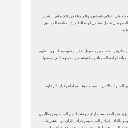
السجناء على اختلاف اصنافهم والمتمثلة في الاكتضاض الشديد
البون بحل عاجل وشامل لهذه الظاهرة المنافية للمواثيق
ية .
سين ظروف المساجين وتسهيل الافراج عنهم ويطالبون بتطوير
صيانة كرامة السجناء ويمكنوهم من حقوقهم التي يضمنها
 السنوات الاخيرة بسبب سوء المعاملة وغياب الرعاية
 يزيد عن العقد بسب ارائهم ونشاطاتهم السياسية ويطالبون
 و بالغاء الجرائم السياسية وجرائم الرأي من التشريعات
تعهدات التي اتخذتها على نفسها في مجال حقوق الانسان.