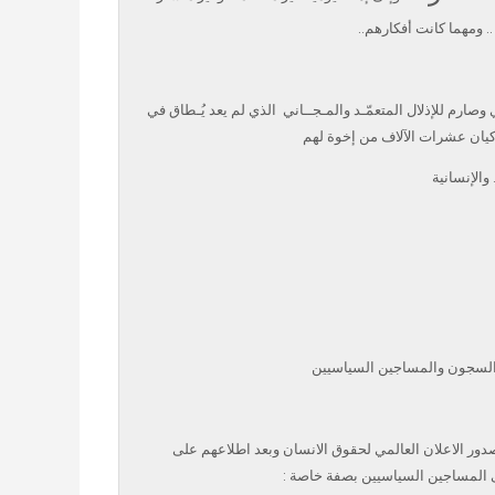
. ومهما كانت أفكارهم..
 وصارم للإ
ﺫ
لال المتعمّـد والمـجــاني
الذي لم يعد يُـطاق في
كيان عشرات الآلاف من إخوة لهم
 والإنسانية
السجون والمساجين السياسيين
ور الاعلان العالمي لحقوق الانسان وبعد اطلاعهم على
ى المساجين السياسيين بصفة خاصة :