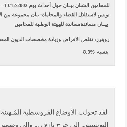
للمحامين الشبان بيــان حول أحداث يوم 13/12/2002 – يوم أسود في تاريخ المحاماة التونسية
تونس لاستقلال القضاء والمحاماة: بيان
مجموعة من الا
بيــان مساندةمساندة للهييئة الوطنية للمحامين
رويترز:
تقلص الاقراض وزيادة مخصصات الديون المعد
بنسبة
%8.3
لقد تحولت الأوضاع القروسطية المُـهينة و
التونسية… إلى جرح نازف … وإلى وصمة ع