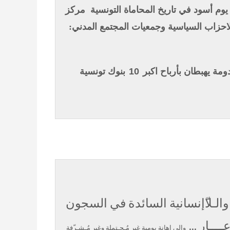
مركز
حزاب السياسية وجمعيات المجتمع المدني:
ومة
يهبطان بأرباح اكبر
10
بنوك تونسية
الـلا
إنسانية السائدة
في السجون
ــــار …
وإلى إهانة يومية غير مُـحـتملة وغير مُـشـر
فة