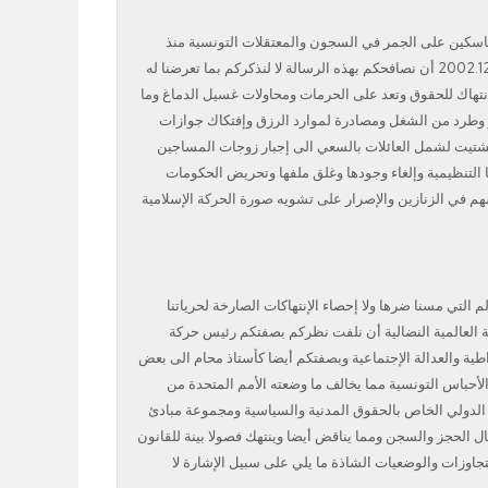
سكين على الجمر في السجون والمعتقلات التونسية منذ
1990 يطيب لنا بمناسبة إحياء ذكرى اليوم العالمي لحقوق الإنسان في 2002.12.10 أن نصافحكم بهذه الرسالة لا لنذكركم بما تعرضنا له
انتهاك للحقوق وتعد على الحرمات ومحاولات غسيل الدماغ وما
ر وطرد من الشغل ومصادرة لموارد الرزق وإفتكاك جوازات
شتيت لشمل العائلات بالسعي الى إجبار زوجات المساجين
ا التنظيمية وإلغاء وجودها وغلق ملفها وتحريض الحكومات
هم في الزنازين والإصرار على تشويه صورة الحركة الإسلامية
لتي مسنا ضرها ولا إحصاء الإنتهاكات الصارخة لحرياتنا
ة العالمية النضالية أن نلفت نظركم بصفتكم رئيس حركة
اطية والعدالة الإجتماعية وبصفتكم أيضا كأستاذ محام الى بعض
لأحباس التونسية مما يخالف ما وضعته الأمم المتحدة من
د الدولي الخاص بالحقوق المدنية والسياسية ومجموعة مبادئ
 الحجز والسجن ومما يناقض أيضا وينتهك فصولا بينة للقانون
جاوزات والوضعيات الشاذة ما يلي على سبيل الإشارة لا