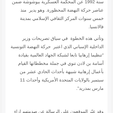
سنة 1992 عن المحكمة العسكرية ببوشوشة ضمن
عناصر حركة النهضة المحظورة. وهو يدير منذ
خمس سنوات المركز الثقافي الإسلامي بمدينة
فالانسيا.
وتأتي هذه الخطوة في سياق تصريحات وزير
الداخلية الإسباني الذي اعتبر حركة النهضة التونسية
“تنظيما إرهابيا تابعا لشبكة الجهاد العالمية بقيادة
أسامة بن لادن تنوي في جملة مخططاتها القيام
بأعمال إرهابية شبيهة بأحداث الحادي عشر من
سبتمبر بالولايات المتحدة الأمريكية وأحداث 11
مارس بمدريد”.
وقد عبّر الموقعون على الرسالة عن صدمتهم إزاء