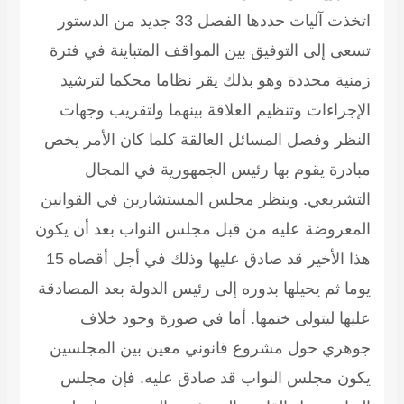
اتخذت آليات حددها الفصل 33 جديد من الدستور
تسعى إلى التوفيق بين المواقف المتباينة في فترة
زمنية محددة وهو بذلك يقر نظاما محكما لترشيد
الإجراءات وتنظيم العلاقة بينهما ولتقريب وجهات
النظر وفصل المسائل العالقة كلما كان الأمر يخص
مبادرة يقوم بها رئيس الجمهورية في المجال
التشريعي. وينظر مجلس المستشارين في القوانين
المعروضة عليه من قبل مجلس النواب بعد أن يكون
هذا الأخير قد صادق عليها وذلك في أجل أقصاه 15
يوما ثم يحيلها بدوره إلى رئيس الدولة بعد المصادقة
عليها ليتولى ختمها. أما في صورة وجود خلاف
جوهري حول مشروع قانوني معين بين المجلسين
يكون مجلس النواب قد صادق عليه. فإن مجلس