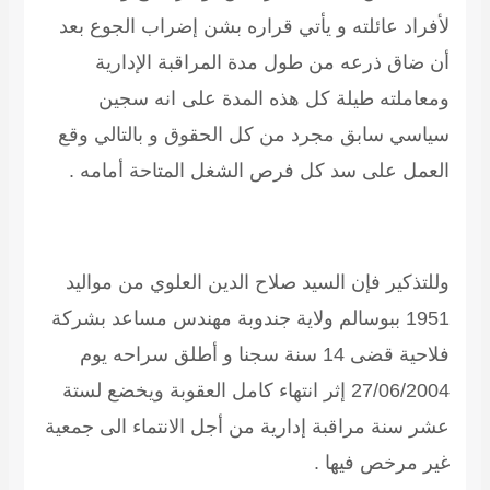
لأفراد عائلته و يأتي قراره بشن إضراب الجوع بعد
أن ضاق ذرعه من طول مدة المراقبة الإدارية
ومعاملته طيلة كل هذه المدة على انه سجين
سياسي سابق مجرد من كل الحقوق و بالتالي وقع
العمل على سد كل فرص الشغل المتاحة أمامه .
وللتذكير فإن السيد
صلاح الدين العلوي
من مواليد
1951 ببوسالم ولاية جندوبة مهندس مساعد بشركة
فلاحية قضى 14 سنة سجنا و أطلق سراحه يوم
27/06/2004 إثر انتهاء كامل العقوبة ويخضع لستة
عشر سنة مراقبة إدارية من أجل الانتماء الى جمعية
غير مرخص فيها .