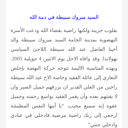
السيد مبروك سبيطة في ذمة الله
بقلوب حزينة ولكنها راضية بقضاء الله ودعت الأسرة
النهضوية بمدينة الحامة السيد مبروك سبيطة والد
أخينا الفاضل عبد الله سبيطة اللاجئ السياسي
بهولاندا. وقد وافاه الاجل يوم الاثنين 4 جويلية 2005.
وبهذه المناسبة الاليمة تتوجه حركة النهضة بإخلص
التعازي إلى عائلة الفقيد وخاصة الاخ عبد الله سبيطة
راجين من العلي القدير ان يرزقهم جميل الصبر وان
لا يفتنهم بعده وأن يغمر الفقيد بواسع رحمته وجميل
عفوه إنه سميع مجيب. “يا أيتها النفس المطمئنة
ارجعي إلى ربك راضية مرضية فادخلي في عبادي
وادخلي جنتي”