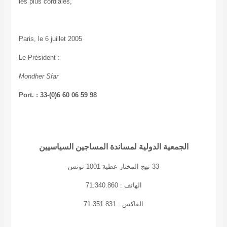
les plus cordiales,
Paris, le 6 juillet 2005
Le Président :
Mondher Sfar
Port. : 33-(0)6 60 06 59 98
الجمعية الدولية لمساندة المساجين السياسيين
33 نهج المختار عطية 1001 تونس
الهاتف : 71.340.860
الفاكس : 71.351.831