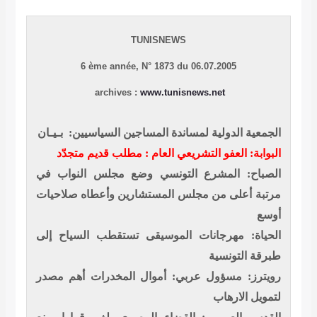
TUNISNEWS
6 ème année,
N° 1873 du 06.07.2005
archives :
www.tunisnews.net
الجمعية الدولية لمساندة المساجين السياسيين: بـيـان
البوابة: العفو التشريعي العام : مطلب قديم متجدّد
الصباح: المشرع التونسي وضع مجلس النواب في
مرتبة أعلى من مجلس المستشارين وأعطاه صلاحيات
أوسع
الحياة: مهرجانات الموسيقى تستقطب السياح إلى
طبرقة التونسية
رويترز: مسؤول عربي: أموال المخدرات أهم مصدر
لتمويل الارهاب