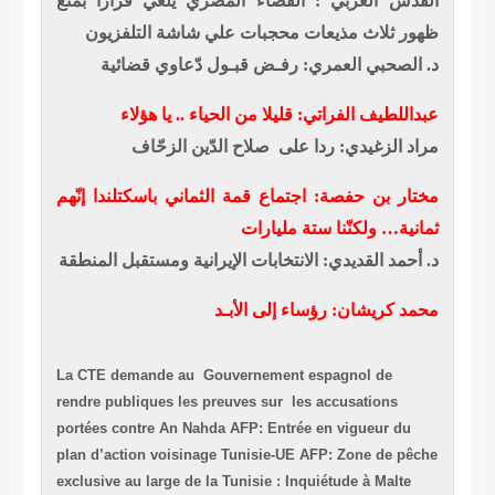
القدس العربي : القضاء المصري يلغي قرارا بمنع
ظهور ثلاث مذيعات محجبات علي شاشة التلفزيون
د. الصحبي العمري: رفـض قبـول دّعاوي قضائية
عبداللطيف الفراتي: قليلا من الحياء .. يا هؤلاء
مراد الزغيدي: ردا على صلاح الدّين الزحّاف
مختار بن حفصة: اجتماع قمة الثماني باسكتلندا إنّهم
ثمانية… ولكنّنا ستة مليارات
د. أحمد القديدي: الانتخابات الإيرانية ومستقبل المنطقة
محمد كريشان: رؤساء إلى الأبـد
La CTE demande au Gouvernement espagnol de
rendre publiques les preuves sur les accusations
portées contre An Nahda
AFP: Entrée en vigueur du
plan d’action voisinage Tunisie-UE
AFP: Zone de pêche
exclusive au large de la Tunisie : Inquiétude à Malte