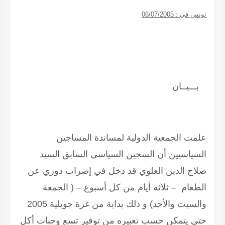
تونس في : 06/07/2005
بـــيــان
علمت الجمعية الدولية لمساندة المساجين
السياسيين أن السجين السياسي السابق السيد
صلاح الدين العلوي
قد دخل في إضراب دوري عن
الطعام – ثلاثة أيام من كل أسبوع – ( الجمعة
والسبت والأحد) و ذلك بداية من غرة جويلية 2005
حتى يتمكن حسب تعبيره من توفير تسع وجبات أكل