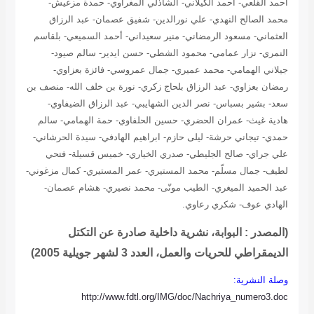
أحمد القلعي- أحمد الكيلاني- الشاذلي المغراوي- حمدة مزغيش-
محمد الصالح النهدي- علي نورالدين- شفيق عصمان- عبد الرزاق
العثماني- مسعود الرمضاني- منير سعيداني- أحمد السميعي- بلقاسم
النمري- نزار عمامي- محمود الشطي- حسن ايدير- سالم صيود-
جيلاني الهمامي- محمد عميري- جمال عمروسي- فائزة بعزاوي-
رمضان بعزاوي- عبد الرزاق بلحاج زكري- نورة بن خلف الله- منصف بن
سعد- بشير بسباس- نصر الدين الشهايبي- عبد الرزاق الضيفاوي-
هادية غيث- عمران الحضري- حسين الحلفاوي- حمة الهمامي- سالم
حمدي- تيجاني حرشة- ليلى حازم- ابراهيم الهادفي- سيدة الحرشاني-
علي جراي- صالح الجليطي- صدري الخياري- خميس قسيلة- فتحي
لطيف- جمال مسلّم- محمد المستيري- عمر المستيري- كمال مزغوني-
عبد الحميد الميغري- الطيب مونّى- محمد نصيري- هشام عصمان-
الهادي عوف- شكري رعاوي.
(المصدر : البوابة، نشرية داخلية صادرة عن التكتل
الديمقراطي للحريات والعمل، العدد 3 لشهر جويلية 2005)
وصلة النشرية:
http://www.fdtl.org/IMG/doc/Nachriya_numero3.doc