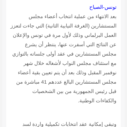
تونس-الصباح
بعد الانتهاء من عملية انتخاب أعضاء مجلس
المستشارين (الغرفة النيابية الثانية) التي جاءت لتعزز
العمل البرلماني وذلك لأول مرة في تونس والإعلان
عن النتائج التي أسفرت عنها، ينتظر أن يشرع
مجلس المستشارين في عقد أولى جلساته بالتوازي
مع استئناف مجلس النواب لأشغاله خلال شهر
نوفمبر المقبل وذلك بعد أن يتم تعيين بقية أعضاء
مجلس المستشارين البالغ عددهم 41 مباشرة من
قبل رئيس الجمهورية من بين الشخصيات
والكفاءات الوطنية.
وتبقى إمكانية عقد انتخابات تكميلية واردة لسد