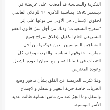
الفكرية والسياسية قد أمضت على عريضة في
ديسمبر 1995 بمناسبة الذكرى 47 للإعلان العالمي
لحقوق الإنسان، هي الأولى من نوعها على إثر
“منعرج التسعينات” وذلك من أجل سنّ قانون العفو
التشريعي العام الكفيل بإطلاق سراح جميع
المساجين السياسيين الذين حوكموا من أجل
ممارسة حقوقهم السياسية والفردية ووقف كلّ
التتبعات في قضايا التعبير مع ضمان العودة للشغل
وعودة المغتربين.
وقدّ عبّرت العريضة عن القلق بشأن تدهور وضع
الحريات خاصة حرية التعبير والتنظم والاجتماع
والتنقل وما انجرّ عنه من مآس انسانية طالت عديد
الأسر التونسية.