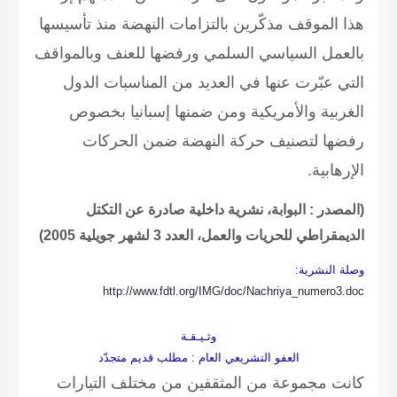
هذا الموقف مذكّرين بالتزامات النهضة منذ تأسيسها
بالعمل السياسي السلمي ورفضها للعنف وبالمواقف
التي عبّرت عنها في العديد من المناسبات الدول
الغربية والأمريكية ومن ضمنها إسبانيا بخصوص
رفضها لتصنيف حركة النهضة ضمن الحركات
الإرهابية
.
(المصدر : البوابة، نشرية داخلية صادرة عن التكتل
الديمقراطي للحريات والعمل، العدد 3 لشهر جويلية 2005)
وصلة النشرية:
http://www.fdtl.org/IMG/doc/Nachriya_numero3.doc
وثـيـقـة
العفو التشريعي العام : مطلب قديم متجدّد
كانت مجموعة من المثقفين من مختلف التيارات