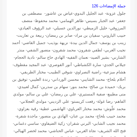
جملة الإمضاءات 126
جلول عزونة- عبد الجليل البدوي-عياض بن عاشور- مصطفى بن
جعفر- عبد الجبار بسيس- طاهر الهمامي- محمد محفوظ- منصف
المرزوقي- خليل الزميطي- نورالدين عسيلي- عبد الرؤوف العيادي-
حبيب الباروني- سفيان بن مراد- صابر بن رمضان- ربيعة بن تعاريت-
زينب بن يوسف- جمال الدين بيدة- نزيهة بوذيب- جميل القاضي- أحمد
نجيب الغربي- لطفي شقرون- محمد شقرون- منصور الشفي- منذر
الشارني- بشير الصيد- نعمان الفقيه- الهادي حاج سالم- نادية الحجام-
جيلاني الجدي- سارة الكشباطي- أنور القوصري- عبد المجيد مقطوف-
هشام مبزعية- راضية النصراوي- شوقي الطبيب- مختار الطريفي-
أحلام بلحاج- محمد الشايبي- محسن الورداني- رندة العليبي- توفيق بن
بريك- حميدة بن صالح- محمد بنور- سهام بن سدرين- كمال لعبيدي-
منى مطيبع- صفية المستيري- علي بن رمضان- علي بن سالم- مولدي
الفاهم- رضا غولة- رفعت كريستو- علي الزديني- مولدي العجلاني-
محمد علّوش- محمد مختار العرباوي- الهاشمي عطية- رقية بعزاوي-
محمد حبيب بلحاج- محمد بن عنان- الهادي بن منصور- ماجدة شفرة-
محمد نجيب الشابي- البرني شقران- زكية الضيفاوي- ساسي دغماني-
فتح الله الشريف- نجاة الغربي- عباس الحناشي- محمد لخضر الهيالي-