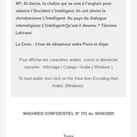
AP: Al-Jazira, la chaîne qui se met à l’anglais pour
séduire l’Occident
L’Intelligent: Ils ont choisi le
christianisme
L’Intelligent: Au pays du dialogue
interreligieux
L’Intelligent:Qu’est-il devenu ? Témime
Lahzami
La Croix : Crise de désamour entre Paris et Alger
Pour afficher les caractères
arabes
suivre la démarche
suivante
:
Affichage
/
Codage
/
Arabe ( Windows )
To read
arabic
text click on the
View
then
Encoding
then
Arabic (Windows).
MAGHREB CONFIDENTIEL N° 701 du
30
/
06
/
2005
Tunis