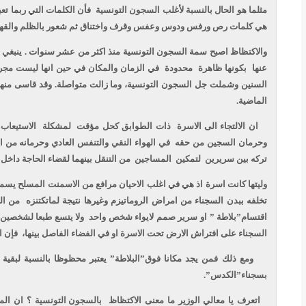
مثلما هو الحال بالنسبة لأغلب السجون التونسية
فأن الكلمات التي ربما ت
هي كلمات رص ورفس ودوس وعفس وقرف واختناق ثم شعور بالظلم والقهر.
والاكتظاظ اصبح سمة السجون التونسية منذ اكثر من عشر سنوات . ينبغي ا
عنها
بكونها ظاهرة
محدودة
في الزمان والمكان في حين انها ليست مجر
السنين وشملت جل السجون التونسية، وما زالت متواصلة. وقد قاسى منها
الماضية.
ان الالتجاء الى الاسرة
ذات الطوابق كحل مؤقت
لمشكلة
الاستيعاب
وحرمان السجين من حقه
في الهواء النقي والتنفس العادي وحرمانه من ا
تركه بين سريرين
لتمكين
المساجين
من التنقل بينهما لقضاء الحاجة داخل 
وليتها كانت اسرة اذ هي في اغلب الاحيان مرافع من الاسمنت المسلح يسميها 
تخلفه ببدن السجناء من امراض الروماتيزم وغيرها نتيجة لماتكتنزه
من الب
اقتسام”بلاطة ” او سرير صمم لايواء شخص واحد
ولا يتسع طبعا لشخصين،
السجناء على افتراش الارض تحت الاسرة او في الفضاء الفاصل بينها،
فإن .
ومع ذلك فمن يجد مكانا فوق”البلاطة” يعتبر محظوظا بالنسبة لبقية
بسجناء”الكدس”.
اتعرف يا معالي الوزير ما معنى الاكتظاظ
بالسجون التونسية ؟ ان الم