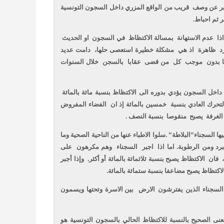
عبر عن وصف
قريب من الواقع المزري داخل السجون التونسية
 ثم احباط
ذا
عدم الاستهانة
بمسالة الاكتظاظ
في السجون
او الحديث
د
ظاهرة
اذ هي
مشكلة خطيرة استعصى حلها،
دامت عديد
 بدون
موجب
كل
من قضى
عقابا
بالسجن
خلال السنوات
 داخل السجون يؤدي بدوره الى الاكتظاظ بنسبة مائة بالمائة
لتحرك العادي بنسبة
خمسين بالمائة إذ ان
الفضاء المفروض
الغرفة
يصبح
منقوصا
بنسبة النصف .
السجناء”البلاطة” .سلوا الاطباء عنها من الناحية الصحية وما
رد ومن الرطوبة. اما اذا
اجبر
السجناء
وهم مكرهون
على
فان
الاكتظاظ يصبح بنسبة ثلاثمائة بالمائة أو أكثر.
وإذا أجبر
الاكتظاظ يصبح مضاعفا بنسبة ستمائة بالمائة
 السجناء الذين يفترشون الارض
بين الاسرة وتحتها ويسمون
عنى الصحيح بالنسبة للاكتظاظ الحالي بالسجون التونسية هو