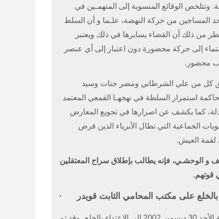
. وتتلخص الوقائع المنسوبة
إلى المتهمـين في
حد المساجين من حركة النهضة، علـما و أن السلط
خطر من ذلك أن القضاء يسايرها في ذلك ويعتبر
تماء إلى حركة محضورة دون اعتبار إلى أي عنصر
حزب محضور
حق كل من علي الشرطاني ومضر جنات وسيد
محاكمة استمرار السلطة في نهجهـا القمعي المعتمد
دلة، كما يكشف عن اصرارها في تجويع المعارض
بات الجماعية التي تطال الأبرياء الذين فرض
ي لقمة العيش
لف و الوحشـي، فإنه يطالب بإطلاق سراح المعتقلين
ي قوتهم
·
 بالخلع على مكتب المحامي الثابت قويدر
 ديسمبر
2002 إلى الاعتداء بالخلع، وقد تم