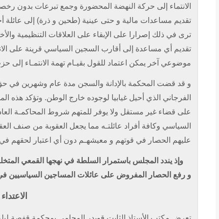
الانتماء إلى حركة النهضة المحضورة وجمع تبرعات بدون رخصة
تقديم مساعدات مالية و حتى عينية (طحين و ذرة) إلى عائلة أ
ترى في ذلك إصرارا على الإبقاء على العلاقات التنظيمية والأ
تقديم أي مساعدة إلى أقارب السجين السياسي قرينة على الان
موضوعي آخر يمكن اعتماد للقول بقيـام تهمة الانتمـاء إلى .
و قد قضت المحكمة بالإدانة والسجن مدة عام وشهرين في 
الفرجاني الذي أحيل غيابيا لوجوده خارج الوطن. وتؤكد هذه ال
على قضاء غير مستقل ولا يوفر للمتهم شروط المحاكمـة العا
السياسي وكافة أفراد عائلتـه مما يجعل العقوبة من صنف العقو
عليهم الحصار في قوتهم و معيشهـم دون أي اعتبار لحقهم ف.
وإذ يندد المجلس باستمرار السلطة في نهجها القمعي المتخ
و رفع الحصار المفروض على عائلات المساجين السياسيين ف.
الاعتداء
تعرض مكتب الأستاذ الثابت قويدر المحامي بمحكمة قفصة ليلة الأحد 30