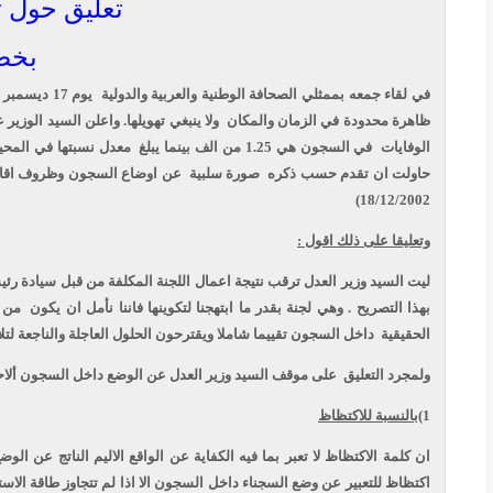
تعليق حول ت
بخص
في لقا
ء جمعه بممثلي الصحافة الوطنية والعربية والدولية
يوم 17 ديسمبر 2002 قال السيد وزير العدل
ظاهرة محدودة في الزمان والمكان
ولا ينبغي تهويلها. واعلن السيد الوزير
الوفايات
في السجون هي 1.25 من الف بينما يبلغ
حاولت ان تقدم حسب ذكره
صورة سلبية
عن اوضاع السجون وظروف اقامة
18/12/2002)
وتعليقا على ذلك اقول :
ليت السيد وزير العدل ترقب نتيجة اعمال اللجنة المكلفة من قبل سيادة ر
بهذا التصريح . وهي لجنة بقدر ما ابتهجنا لتكوينها فاننا نأمل ان يكون
من ب
الحقيقية
داخل السجون تقييما شاملا ويقترحون الحلول العاجلة والناجعة لت .
ولمجرد التعليق
على موقف السيد وزير العدل عن الوضع داخل السجون أل :
بالنسبة للاكتظاظ
1)
ان كلمة الاكتظاظ لا تعبر بما فيه الكفاية عن الواقع الاليم الناتج عن ال،
اكتظاظ للتعبير عن وضع السجناء داخل السجون الا اذا لم تتجاوز طاقة الاس