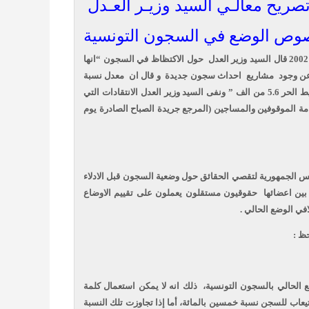
صريح معالـي السيد وزيـر العـدل
وص الوضع في السجون التونسية
حول الاكتظاظ في السجون “انها
 عن وجود
مشاريع
احداث سجون جديدة
و قال ان
معدل نسبة
معدل نسبتها في المحيط الحر 5.6 من الف ” ونفى السيد وزير العدل الانتقادات التي
 الموقوفين والمساجين (المرجع جريدة الصباح الصادرة يوم
ئيس الجمهورية لتقصي الحقائق حول وضعية السجون قبل الادلاء
ين اعضائها
حقوقيون مستقلون يعملون على تقييم الاوضاع
لافي الوضع الحالي
احظ
وضع الحالي بالسجون التونسية
ذلك انه لا يمكن استعمال كلمة
تيعاب للسجن نسبة خمسين بالمائة، أما إذا تجاوزت تلك النسبة