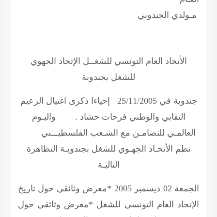
مـولدي الجندوبي
الأتحاد العام التونسي للشغــل الإتحاد الجهوي
للشغل بجندوبة
جندوبة في 25/11/2005
إحياءا ذكرى اغتيال الزعيم
النقابي والوطني فرحات حشاد . واليـوم
العالمـي للتضامـن مع الشـعب الفلسطيـــني
نظم الأتحـاد الجهـوي للشغل بجندوبـة التظاهرة
التاليـة
الجمعة 02 ديسمبر 2005 *معرض وثائقي حول تاريخ
الإتحاد العام التونسي للشغل *معرض وثائقي حول