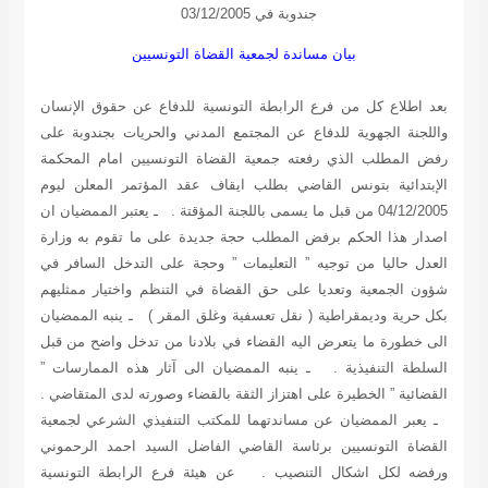
جندوبة في 03/12/2005
بيان مساندة لجمعية القضاة التونسيين
بعد اطلاع كل من فرع الرابطة التونسية للدفاع عن حقوق الإنسان
واللجنة الجهوية للدفاع عن المجتمع المدني والحريات بجندوبة على
رفض المطلب الذي رفعته جمعية القضاة التونسيين امام المحكمة
الإبتدائية بتونس القاضي بطلب ايقاف عقد المؤتمر المعلن ليوم
04/12/2005 من قبل ما يسمى باللجنة المؤقتة . ـ يعتبر الممضيان ان
اصدار هذا الحكم برفض المطلب حجة جديدة على ما تقوم به وزارة
العدل حاليا من توجيه ” التعليمات ” وحجة على التدخل السافر في
شؤون الجمعية وتعديا على حق القضاة في التنظم واختيار ممثليهم
بكل حرية وديمقراطية ( نقل تعسفية وغلق المقر ) ـ ينبه الممضيان
الى خطورة ما يتعرض اليه القضاء في بلادنا من تدخل واضح من قبل
السلطة التنفيذية . ـ ينبه الممضيان الى آثار هذه الممارسات ”
القضائية ” الخطيرة على اهتزاز الثقة بالقضاء وصورته لدى المتقاضي .
ـ يعبر الممضيان عن مساندتهما للمكتب التنفيذي الشرعي لجمعية
القضاة التونسيين برئاسة القاضي الفاضل السيد احمد الرحموني
ورفضه لكل اشكال التنصيب . عن هيئة فرع الرابطة التونسية