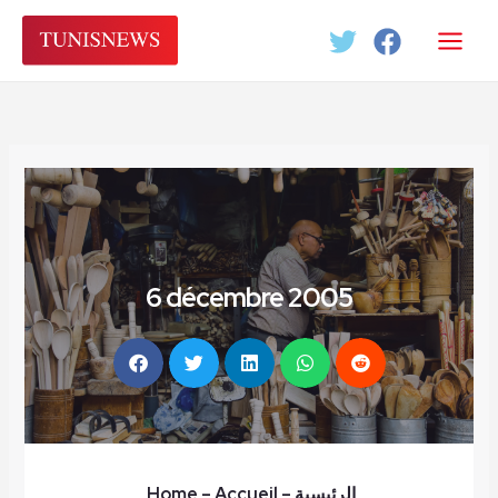
Aller
au
contenu
6 décembre 2005
الرئيسية
–
– Accueil
Home