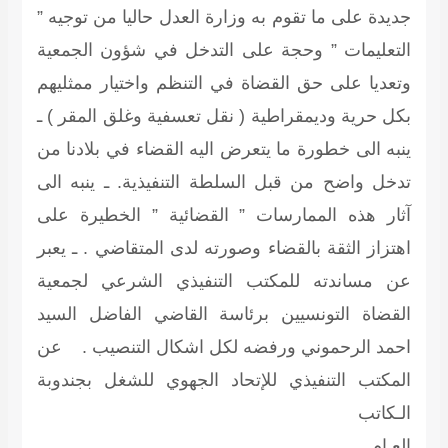
جديدة على ما تقوم به وزارة العدل حاليا من توجيه ”
التعليمات ” وحجة على التدخل في شؤون الجمعية
وتعديا على حق القضاة في التنظم واختيار ممثليهم
بكل حرية وديمقراطية ( نقل تعسفية وغلق المقر ) ـ
ينبه الى خطورة ما يتعرض اليه القضاء في بلادنا من
تدخل واضح من قبل السلطة التنفيذية. ـ ينبه الى
آثار هذه الممارسات ” القضائية ” الخطيرة على
اهتزاز الثقة بالقضاء وصورته لدى المتقاضي . ـ يعبر
عن مساندته للمكتب التنفيذي الشرعي لجمعية
القضاة التونسيين برئاسة القاضي الفاضل السيد
احمد الرحموني ورفضه لكل اشكال التنصيب . عن
المكتب التنفيذي للإتحاد الجهوي للشغل بجندوبة
الـكاتب
العـا