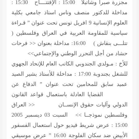
مجزرة صبرا وشاتيلا 15:00 : الإفتتــــاح 15:30 :
مداخلة للدكتور منصف وناس استاذ جامعي بكلية
العلوم الإنسانية 9 افريل تونس تحت عنوان ” قـراءة
سياسية للمقاومة العربية في العراق وفلسطين (
تتلـــى بنقاش ) 16:00: مداخلة بعنوان << فرحات
حشاد من أجل التحرر الوطني والإجتماعي>>
للأخ : مـولدي الجندوبي الكاتب العام للإتحاد الجهوي
للشغل بجندوبة 17:00 : مداخلة للأستاذ بشير الصيد
عميد سابق للمحامين تحت عنوان ” الدفاع عن
القضايا العادلة باستعمال قواعد القانون
الدولي وآليات حقوق الإنســان << العراق
وفلسطين نموذجــا >> السبت 03 ديسمبر 2005
15:00 : عرض شريط فيديو حول استعمال الفسفور
الأبيض ضد سكان الفلوجة 16:00 ” عرض موسيقي