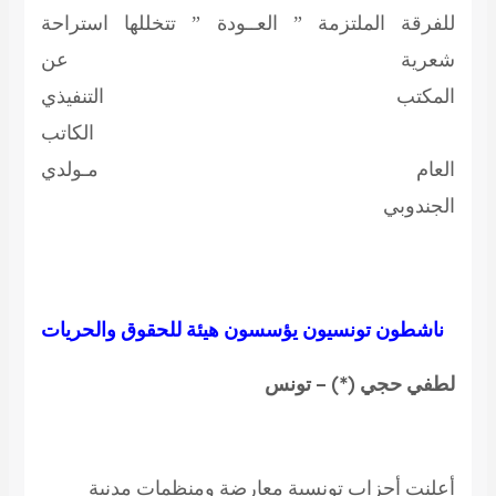
للفرقة الملتزمة ” العــودة ” تتخللها استراحة
شعرية عن
المكتب التنفيذي
الكاتب
العام
مـولدي
الجندوبي
ناشطون تونسيون يؤسسون هيئة للحقوق والحريات
لطفي حجي (*) – تونس
أعلنت أحزاب تونسية معارضة ومنظمات مدنية