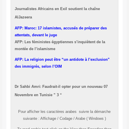
Journalistes Africains en Exil soutient la chaîne
AlJazeera
AFP: Maroc: 17 islamistes, accusés de préparer des
attentats, devant le juge
AFP: Les féministes égyptiennes s’inquiètent de la
montée de l’islamisme
AFP: La religion peut être “un antidote à l’exclusion”
des immigrés, selon l’OIM
Dr Sahbi Amri: Faudrait-il opter pour un nouveau 07
Novembre en Tunisie ” 3 “
Pour afficher les caractères
arabes
suivre la démarche
suivante
:
Affichage
/
Codage
/
Arabe ( Windows )