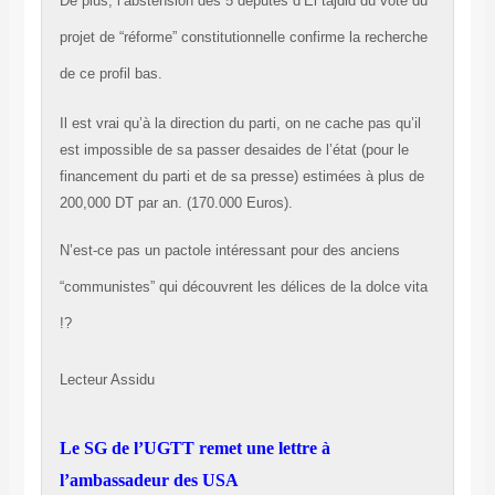
De plus, l’abstension des 5 députés d’El tajdid du vote du
projet de “réforme” constitutionnelle confirme la recherche
de ce profil bas.
Il est vrai qu’à la direction du parti, on ne cache pas qu’il
est impossible de sa passer desaides de l’état (pour le
financement du parti et de sa presse) estimées à plus de
200,000 DT par an. (170.000 Euros).
N’est-ce pas un pactole intéressant pour des anciens
“communistes” qui découvrent les délices de la dolce vita
!?
Lecteur Assidu
Le SG de l’UGTT remet une lettre à
l’ambassadeur des USA