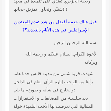
ربحية الجزيري
تعتدي على تلميذة في معهد
شننّي وتحاول تمزيق حجابها!!!!
فهل هناك خدمة أفضل من هذه تقدم للمعتدين
الإسرائيليين في هذه الأيام بالتحديد؟؟
بسم الله الرحمن الرحيم
الأخوة الكرام..السلام عليكم و رحمة الله
وبركاته
شهدت قرية شنني من مدينة قابس حدثا هاما
رأينا من الواجب إنارة الرأي العام في الداخل
والخارج في شأنه و صورته ما يلي:
بعد سلسلة من المضايقات و الاستفزازات
المتتالية التي تعرضت لها الأخت التلميذة خولة