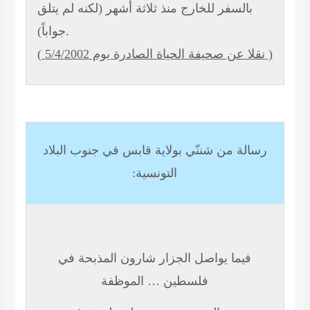
بالسفر للخارج منذ ثلاثة أشهر (لكنه لم يتلق
جواباً).
( نقلا عن صحيفة الحياة الصادرة يوم 5/4/2002 )
رسالة من شننّي بولاية قابس في جنوب البلاد
التونسية:
فيما يواصل الجزار شارون المذبحة في
فلسطين … الموظفة