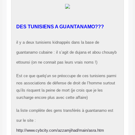
DES TUNISIENS A GUANTANAMO???
il y a deux tunisiens kidnappés dans la base de
guantanamo cubaine : il s’agit de
dujana et abou chouayb
ettounsi
(on ne connait pas leurs vrais noms !)
Est ce que quelq’un se préoccupe de ces tunisiens parmi
nos associations de défense de droit de l’homme surtout
qu’ils risquent la peine de mort (je crois que je les
surcharge encore plus avec cette affaire)
la liste complète des gens transférés à guantanamo est
sur le site :
http://www.cybcity.com/azzamjihad/main/asra.htm