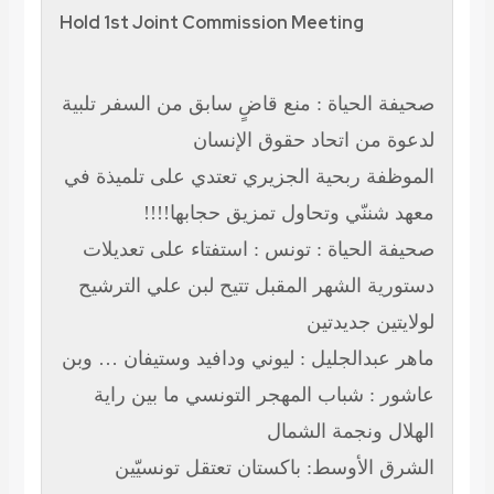
Hold 1st Joint Commission Meeting
صحيفة الحياة : منع قاضٍ سابق من السفر تلبية
لدعوة من اتحاد حقوق الإنسان
الموظفة ربحية الجزيري تعتدي على تلميذة في
معهد شننّي وتحاول تمزيق حجابها!!!!
صحيفة الحياة : تونس : استفتاء على تعديلات
دستورية الشهر المقبل تتيح لبن علي الترشيح
لولايتين جديدتين
ماهر عبدالجليل : ليوني ودافيد وستيفان … وبن
عاشور : شباب المهجر التونسي ما بين راية
الهلال ونجمة الشمال
الشرق الأوسط: باكستان تعتقل تونسيّين