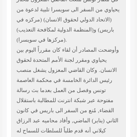
يحياوي من السفر الى سويسرا تلبية لدعوة من
(الاتحاد الدولي لحقوق الانسان) (مركزه في
باريس) و(المنظمة الدولية لمكافحة التعذيب)
(مركزها في سويسرا).
وأوضحت المصادر أن لقاء كان مقرراً اليوم بين
يحياوي ومقرر لجنة الأمم المتحدة لحقوق
الانسان. وكان القاضي المعزول يشغل منصب
رئيس الدائرة الخامسة في محكمة العاصمة
تونس وفصل من العمل بعدما بث رسالة
مفتوحة عبر شبكة انترنت للمطالبة باستقلال
القضاء, مُنع من السفر الى باريس في كانون
الثاني (يناير) الماضي, وأفاد محاميه عبد الرزاق
كيلاني أنه قدم طلباً للسلطات للسماح له