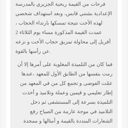
فرحات من القيمة ربحية الجزيري بالمدرسة
الإعدادية بشنني قابس، وبعد استهداف شخصي
لهذه الأخت نتيجة تمسكها بارتداء الحجاب ،
عمدت القيمة المذكورة مساء يوم الثلاثاء 2
أفريل
إلى محاولة تمزيق حجاب الأخت و نزعه
عن رأسها بالقوة.
فما كان من التلميذة
المغلوبة على أمرها إلا أن
رمت بنفسها من الطابق الأول للمعهد ،عندها
عمّت الفوضى و تجمع كل من في المعهد من
إطار تعليمي و قيمين وعملة وتلاميذ و أخذت
التلميذة بسرعة إلى المستشفى ثم دخل
التلاميذ في موجة عارمة من الصياح رفع
الشعارات المنددة بالقيمة و أمثالها و ممجدة