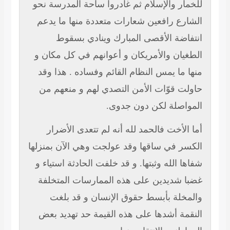
للخمار والإسلام ثم غادروا ساحة المدرسة نحو
الشارع رافعين شعارات متعددة منها ما يدعم
انتفاضة الأقصى المبارك وينادي بسقوط
الطغيان والأمريكان و أعوانهم في كل مكان و
منها ما يمس النظام القائم وفساده . هذا وقد
حاولت قوّات الأمن التصدي لهم و منعهم من
المواصلة لكن دون جدوى.
أما الأخت فالحمد لله أنه لم تتعدى
الأضرار
الكسر في ساقها وقد عولجت وهي الآن بمنزلها
شفاها الله وثبتها. و قد خلفت الحادثة استياء و
غضبا شديدين على هذه الممارسات المتخلفة
والمخلة بأبسط حقوق الإنسان و قد بلغت
النقمة أشدها على هذه القيمة حد تهديد
بعض