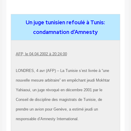
Un juge tunisien refoulé à Tunis:
condamnation d’Amnesty
AFP, le 04.04.2002 à 20:24:00
LONDRES, 4 avr (AFP) – La Tunisie s’est livrée à “une
nouvelle mesure arbitraire” en empêchant jeudi Mokhtar
Yahiaoui, un juge révoqué en décembre 2001 par le
Conseil de discipline des magistrats de Tunisie, de
prendre un avion pour Genève, a estimé jeudi un
responsable d’Amnesty International.