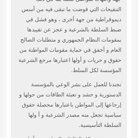
التنقيحات التي قوضت ما تبقى فيه من أسس
ديموقراطية من جهة أخرى ، وهو فشل في
ضبط السلطة بالشرعية و عجز عن تقييدها
بمقومات النظام الجمهوري و متطلبات الصالح
العام و أخفق في حماية مقومات المواطنة من
حقوق و حريات و أولها اعتبارها مرجع الشرعية
المؤسسة لكل السلط.
تجندنا للعمل على نشر الوعي بالمؤسسة
الدستورية و حشد و تعبئة الطاقات من حولها و
إرجاعها إلى المواطن باعتبارها محصلة حقوق
سياسية تجعل منه مصدر الشرعية و أ ولها
السلطة التأسيسية.