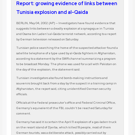
Report: growing evidence of links between
Tunisia explosion and al-Qaida
BERLIN, May 04, 2002 (AP) — Investigators have found evidence that
suggests links between a deadly explosion at a synagogue in Tunisia
and Osama bin Laden’s al-Qaida terrorist network, according to a report
by German television released on Saturday.
Tunisian police searching the home of the suspected attacker found a
satellite telephone of a type used by al-Qaida fighters in Afghanistan,
according to a statement by the SWR channel summarizing a program
to be broadcast Monday. The phone was used for a call with Pakistan on
the day of the explosion, the statement said.
Tunisian investigators also found bomb-making instructions and
souvenirs brought back from a stay by the suspect in a training camp in
Afghanistan, the report said, citing unidentified German security
officials.
Officials at the federal prosecutor’s office and Federal Criminal Office,
Germany’s equivalent of the FBI, couldn’t be reached Saturday for
comment.
Germany has said it is certain the April 11 explosion of a gas-laden truck
on the resort island of Djerba, which killed 19 people, most of them
German tourists, was a deliberate attack, possibly carried out by