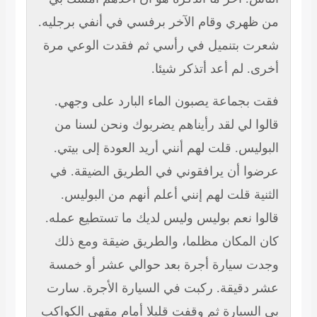
من ظهري وقام الآخر برفسي في أنفي برجليه.
شعرت بتنميل في رأسي ثم فقدت الوعي مرة
أخرى. لم أعد أتذكر شيئا.
فقت بجماعة يصبون الماء البارد على وجهي.
قالوا لي لقد رأيناهم يضربوك ونحن لسنا من
البوليس. قلت لهم أنني أريد العودة إلى بيتي.
عرضوا أن يرافقوني في الطريق الضيقة. في
الثنية قلت لهم إنني أعلم أنهم من البوليس.
قالوا نعم بوليس وليس لديك ما تستطيع عمله.
كان المكان مظلما، والطريق ضيقة ومع ذلك
وجدت سيارة أجرة بعد حوالي عشر أو خمسة
عشر دقيقة. ركبت في السيارة الأجرة. سارت
بي السيارة ثم وقفت قليلا أمام مقهى الكواكب