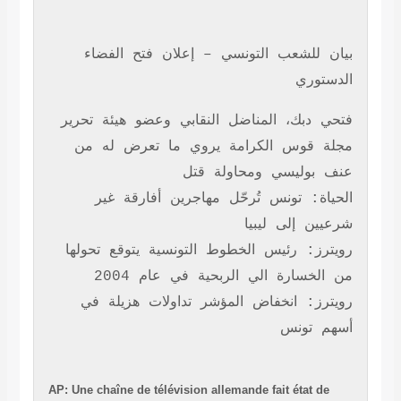
بيان للشعب التونسي – إعلان فتح الفضاء
الدستوري
فتحي دبك، المناضل النقابي وعضو هيئة تحرير
مجلة قوس الكرامة يروي ما تعرض له من
عنف بوليسي ومحاولة قتل
الحياة: تونس تُرحّل مهاجرين أفارقة غير
شرعيين إلى ليبيا
رويترز: رئيس الخطوط التونسية يتوقع تحولها
من الخسارة الي الربحية في عام 2004
رويترز: انخفاض المؤشر تداولات هزيلة في
أسهم تونس
AP: Une chaîne de télévision allemande fait état de