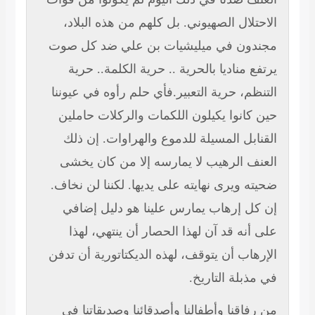
الاحتلال الصهيوني. بل كلهم من هذه البلاد،
مجندون في ميليشيات بن علي ضد كل صوت
يرتفع مناديا بالحرية .. حرية الكلمة.. حرية
التنظم، حرية التعبير.فأي حلم رأوه في عيوننا
حين كانوا يكيلون اللكمات والركلات حاملين
القنابل المسيلة للدموع والهراوات. إن ذلك
العنف الرهيب لا يمارسه إلا من كان يخشى
ضحيته ويرى نهايته على يديها. لكننا لن نخاف.
إن كل إرهاب يمارس علينا هو دليل إضافي
على أنه قد آن لهذا الحصار أن ينتهي، لهذا
الإرهاب أن يتوقف، لهذه الديكتاتورية أن تدفن
في مذبلة التاريخ.
من رفاقنا وأطفالنا وأصدقائنا وصديقاتنا في