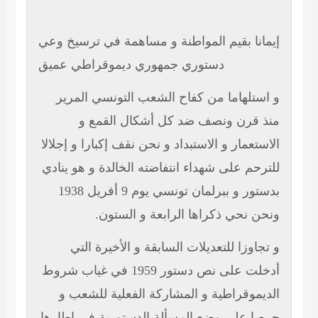
إيمانا بقيم المواطنة و مساهمة في ترسيخ وعي
دستوري جمهوري ديموقراطي عميق
و استلهاما من كفاح الشعب التونسي المرير
منذ قرن ونصف ضد كل أشكال القمع و
الاستعمار و الاستبداد و نحن نقف إكبارا و إجلالا
للترحم على شهداء انتفاضته الخالدة و هو ينادي
بدستور و ببرلمان تونسي يوم 9 أفريل 1938
ونحن نحي ذكراها الرابعة و الستون.
و تجاوزا للتعديلات السابقة و الأخيرة التي
أدخلت على نص دستور 1959 في غياب شروط
الديموقراطية و المشاركة الفعلية للشعب و
حرصا على وضع المسألة الدستورية في إطارها