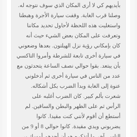
بأيديهم كي لا أرى المكان الذي سوف نتوجه له.
وصلنا قرب الغابة. وقفت سيارة الأجرة وهبطنا
واستغليت هذه اللحظة لأحاول تحديد مكاننا
وتعرفت على المكان بعض الشيء حيث أنه
كان بإمكاني رؤية نزل الهيلتون. بعدها وضعوني
في سيارة أخرى تابعة للشرطة وأمروا التاكسي
بأن يبتعد. بقوا حوالي نصف السا
عة يتحدثون مع
عدد من الناس في سيارة أخرى ثم أدخلوني
عنوة إلى الغابة وبدأ الضرب بكل أشكاله.
شعرت بألم كبير. كان الضرب أغلبه على
الرأس ثم على الظهر والبطن والساقين. لم
أستطع أن أقوم لأنني كنت مقيدا. كانوا
يضربوني ويدي مقيدة. كانوا حوالي 8 أو 9 من
الناس. آخر ما أتذكره هو أن أحدهم أمسك بي