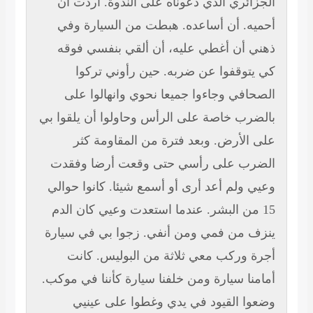
الجزائري الذي دعوناه على الندوة. أردت أن
أحميه. أن أساعده. هبطت من السيارة وفي
ذهني أن أغطي عليه، أن ألقي بنفسي فوقه
كي يتوقفوا عن ضربه. حين رأوني تركوا
الصحافي وجاءوا جميعا نحوي وانهالوا على
بالضرب خاصة على الرأس وحاولوا أن يلقوا بي
على الأرض. وبعد فترة من المقاومة كثر
الضرب على رأسي حتى وقعت أرضا وفقدت
وعيي ولم أعد أرى أو أسمع شيئا. كانوا حوالي
15 من البشر. عندما استعدت وعيي كان الدم
ينزف من فمي ومن أنفي. زجوا بي في سيارة
أجرة وركب معي ثلاثة من البوليس. كانت
أمامنا سيارة ومن خلفنا سيارة كأننا في موكب.
وضعوا القيود في يدي وغطوا على عينيي