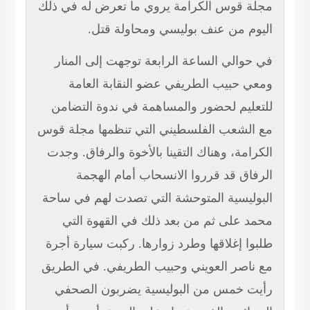
مجلة قوس الكرامة يروي ما تعرض له في ذلك
اليوم من عنف بوليسي ومحاولة قتل.
في حوالي الساعة الرابعة توجهت إلى المنار
ومعي حبيب الطريفي عضو النقابة العامة
للتعليم لحضور والمساهمة في ندوة التضامن
مع الشعب الفلسطيني التي تنظمها مجلة قوس
الكرامة، وهناك التقينا بالأخوة والرفاق. وجدت
الرفاق قد قرروا الانسحاب أمام الهجمة
البوليسية المتوحشة التي تصدت لهم في ساحة
محمد على ثم من بعد ذلك في القهوة التي
طلبوا إغلاقها وطرد زوارها. ركبت سيارة أجرة
مع ناصر العويني وحبيب الطريفي. في الطريق
رأيت خمس من البوليسية يضربون الصحفي