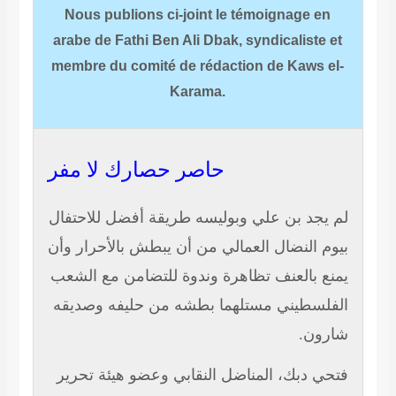
Nous publions ci-joint le témoignage en
arabe de Fathi Ben Ali Dbak, syndicaliste et
membre du comité de rédaction de Kaws el-
Karama.
حاصر حصارك لا مفر
لم يجد بن علي وبوليسه طريقة أفضل للاحتفال
بيوم النضال العمالي من أن يبطش بالأحرار وأن
يمنع بالعنف تظاهرة وندوة للتضامن مع الشعب
الفلسطيني مستلهما بطشه من حليفه وصديقه
شارون.
فتحي دبك، المناضل النقابي وعضو هيئة تحرير