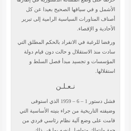
الأشمل و في سياقها الصحيح بعيدا عن كل
أصناف المناورات السياسية الرامية إلى تبرير
الأحادية و الإقصاء.
ورفضا للرغبة في الانفراد بالحكم المطلق التي
سادت منذ الاستقلال و حالت دون قيام دولة
المؤسسات و تجسيد مبدأ فصل السلط و
استقلالها.
نـعـلـن
فشل دستور 1 – 6 – 1959 الذي استوفى
وضيفته التاريخية من جراء بنيته الأساسية التي
قامت على وضع آلية نظام رئاسي فردي من
جهة وانتهاك متواصل لنصه بما في ذلك