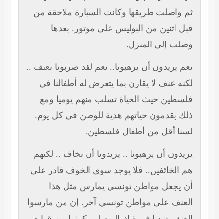
ثم واصلت طريقها وكانت السيارة ملاحقة من
قبل اثنين من البوليس على موتور. بعدها
وصلت إلى المنزل.
نعم يريدون أن يرهبونا.. نعم لقد ضربونا بعنف ..
لكنه عنف لا يقارن بما يتعرض له أطفالنا في
فلسطين حيث الحياة تسلب منهم يوميا ومع
ذلك يقدمون حياتهم هدية للوطن في كل يوم.
لسنا أقل من أطفال فلسطين.
يريدون أن يرهبونا .. يريدونا أن نخاف .. لكنهم
هم الخائفين.. فلا يوجد سوى الخوف قادر على
أن يجعل مواطن تونسي يمارس مثل هذا
العنف على مواطن تونسي آخر. إن من مارسوا
العنف ضدنا في ذلك اليوم لم يكونوا من قوات