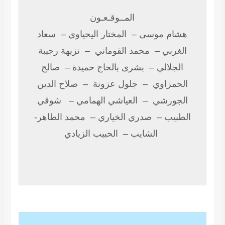
المــوقـعـون
سعاد
–
المختار اليحياوي
هشام موسى –
نزيهة رجيبة
–
محمد القوماني
الغربي –
صالح
–
بشرى بالحاج حميدة
الجلالي –
صلاح الدين
–
جلول عزونة
الحمزاوي –
شوقي
–
العياشي الهمامي
الجورشي –
محمد الطاهر-
–
صدري الخياري
الطبيب –
الشايب –
الحبيب الزيادي