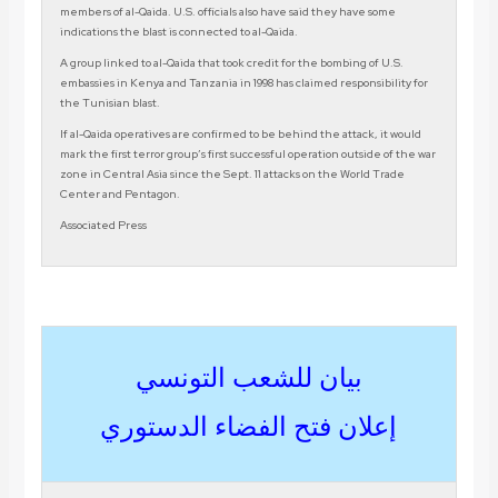
members of al-Qaida. U.S. officials also have said they have some
indications the blast is connected to al-Qaida.
A group linked to al-Qaida that took credit for the bombing of U.S.
embassies in Kenya and Tanzania in 1998 has claimed responsibility for
the Tunisian blast.
If al-Qaida operatives are confirmed to be behind the attack, it would
mark the first terror group’s first successful operation outside of the war
zone in Central Asia since the Sept. 11 attacks on the World Trade
Center and Pentagon.
Associated Press
بيان للشعب التونسي
إعلان فتح الفضاء الدستوري