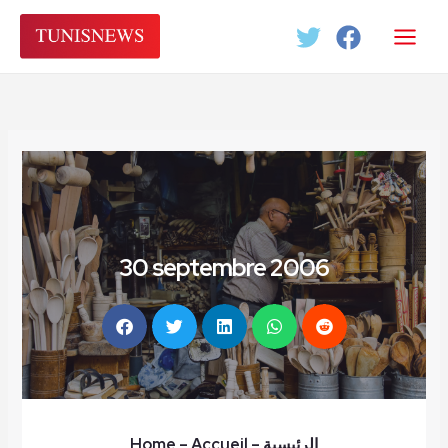
Aller
au
contenu
30 septembre 2006
Home
– Accueil
–
الرئيسية