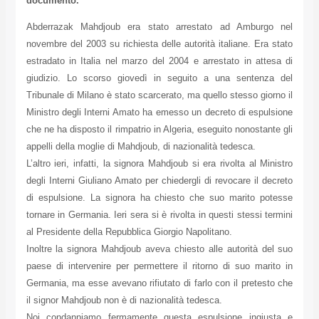
documento.
Abderrazak Mahdjoub era stato arrestato ad Amburgo nel
novembre del 2003 su richiesta delle autorità italiane. Era stato
estradato in Italia nel marzo del 2004 e arrestato in attesa di
giudizio. Lo scorso giovedì in seguito a una sentenza del
Tribunale di Milano è stato scarcerato, ma quello stesso giorno il
Ministro degli Interni Amato ha emesso un decreto di espulsione
che ne ha disposto il rimpatrio in Algeria, eseguito nonostante gli
appelli della moglie di Mahdjoub, di nazionalità tedesca.
L’altro ieri, infatti, la signora Mahdjoub si era rivolta al Ministro
degli Interni Giuliano Amato per chiedergli di revocare il decreto
di espulsione. La signora ha chiesto che suo marito potesse
tornare in Germania. Ieri sera si è rivolta in questi stessi termini
al Presidente della Repubblica Giorgio Napolitano.
Inoltre la signora Mahdjoub aveva chiesto alle autorità del suo
paese di intervenire per permettere il ritorno di suo marito in
Germania, ma esse avevano rifiutato di farlo con il pretesto che
il signor Mahdjoub non è di nazionalità tedesca.
Noi condanniamo fermamente questa espulsione ingiusta e