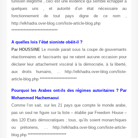
tunisien illégitime , ceci est une évidence qui semble échapper à
quelques uns , et autorité d’un état nécessaire au
fonctionnement de tout pays digne de ce nom ,
http://elkhadra.over-blog.com/liste-article-blog.php
******************************
A quelles lois l’état sioniste obéit-il ?
Par HOUSSINE
Le monde parait sous la coupe de gouvernants
réactionnaires et fascisants qui ne ratent aucune occasion pour
déclarer leur attachement viscéral à la démocratie, à la liberté,
aux droits humains, … http://elkhadra.over-blog.com/liste-
article-blog.php ************************
Pourquoi les Arabes ont-ils des régimes autoritaires ?
Par
Mohammed Hachemaoui
Comme l’on sait, sur les 21 pays que compte le monde arabe,
pas un seul ne figure sur la liste – établie par Freedom House –
des 120 Etats démocratiques ; tous, qu’ils soient monarchiques
ou prétoriens, … http://elkhadra.over-blog.com/liste-article-
blog.php *************************