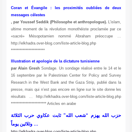
Coran et Évangile : les proximités oubliées de deux
messages célestes
, par Youssef Seddik (Philosophe et anthropologue).
L’islam,
ultime moment de la révolution monothéiste proclamée par ce
«sacré» Mésopotamien nommé Abraham préoccupe …
http://elkhadra.over-blog.com/liste-article-blog.php
***********************
Illustration et apologie de la dictature tunisienne
par Alain Gresh
Sondage. Un sondage réalisé entre le 14 et le
16 septembre par le Palestinian Center for Policy and Survey
Research in the West Bank and the Gaza Strip, publié dans la
presse, mais qui n’est pas encore en ligne sur le site donne les
résultats … http://elkhadra.over-blog.com/liste-article-blog.php
************************ Articles en arabe
حزب الله يهزم “شعب الله” ثابت عكاوي حرب الثلاثة
وثلاثين يوماً …
http://elkhadra.over-blog.com/liste-article-blog.php