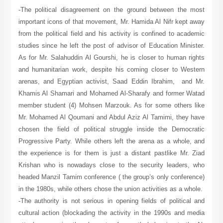
-The political disagreement on the ground between the most
important icons of that movement, Mr. Hamida Al Nifr kept away
from the political field and his activity is confined to academic
studies since he left the post of advisor of Education Minister.
As for Mr. Salahuddin Al Gourshi, he is closer to human rights
and humanitarian work, despite his coming closer to Western
arenas, and Egyptian activist, Saad Eddin Ibrahim, and Mr.
Khamis Al Shamari and Mohamed Al-Sharafy and former Watad
member student (4) Mohsen Marzouk. As for some others like
Mr. Mohamed Al Qoumani and Abdul Aziz Al Tamimi, they have
chosen the field of political struggle inside the Democratic
Progressive Party. While others left the arena as a whole, and
the experience is for them is just a distant pastlike Mr. Ziad
Krishan who is nowadays close to the security leaders, who
headed Manzil Tamim conference ( the group’s only conference)
in the 1980s, while others chose the union activities as a whole.
-The authority is not serious in opening fields of political and
cultural action (blockading the activity in the 1990s and media