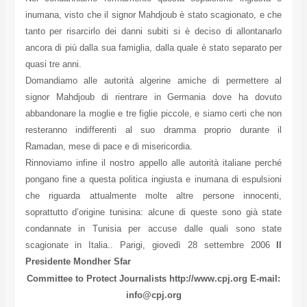
inumana, visto che il signor Mahdjoub è stato scagionato, e che
tanto per risarcirlo dei danni subiti si è deciso di allontanarlo
ancora di più dalla sua famiglia, dalla quale è stato separato per
quasi tre anni.
Domandiamo alle autorità algerine amiche di permettere al
signor Mahdjoub di rientrare in Germania dove ha dovuto
abbandonare la moglie e tre figlie piccole, e siamo certi che non
resteranno indifferenti al suo dramma proprio durante il
Ramadan, mese di pace e di misericordia.
Rinnoviamo infine il nostro appello alle autorità italiane perché
pongano fine a questa politica ingiusta e inumana di espulsioni
che riguarda attualmente molte altre persone innocenti,
soprattutto d’origine tunisina: alcune di queste sono già state
condannate in Tunisia per accuse dalle quali sono state
scagionate in Italia.. Parigi, giovedì 28 settembre 2006
Il
Presidente Mondher Sfar
Committee to Protect Journalists
http://www.cpj.org E-mail:
info@cpj.org