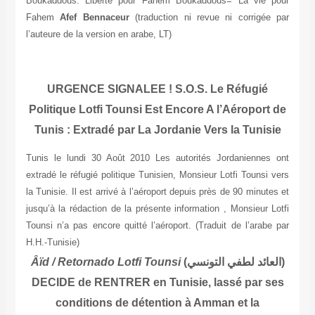
Boukaddous. Liberté pour Fahem Boukaddous= La vie pour
Fahem
Afef Bennaceur
(traduction ni revue ni corrigée par
l’auteure de la version en arabe, LT)
URGENCE SIGNALEE ! S.O.S. Le Réfugié
Politique Lotfi Tounsi Est Encore A l’Aéroport de
Tunis : Extradé par La Jordanie Vers la Tunisie
Tunis le lundi 30 Août 2010 Les autorités Jordaniennes ont
extradé le réfugié politique Tunisien, Monsieur Lotfi Tounsi vers
la Tunisie. Il est arrivé à l’aéroport depuis près de 90 minutes et
jusqu’à la rédaction de la présente information , Monsieur Lotfi
Tounsi n’a pas encore quitté l’aéroport.
(Traduit de l’arabe par
H.H.-Tunisie)
Âïd / Retornado Lotfi Tounsi
(
العائد لطفي التونسي
)
DECIDE de RENTRER en Tunisie, lassé par ses
conditions de détention à Amman et la