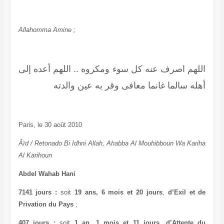
Allahomma Amine ;
اللهم أعده إلى
..
اللهم اصرف عنه كل سوء ومكروه
أهله سالما غانما معافى وقر به عين والد
ت
ه
Paris, le 30 août 2010
Âïd / Retonado Bi Idhni Allah, Ahabba Al Mouhibboun Wa Kariha
Al Karihoun
Abdel Wahab Hani
7141 jours :
soit
19 ans, 6 mois et 20 jours
,
d’Exil et de
Privation du Pays
;
407 jours :
soit
1 an, 1 mois et 11 jours
,
d’Attente du