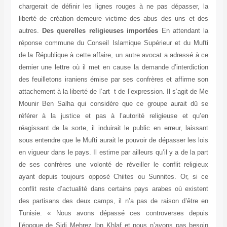
chargerait de définir les lignes rouges à ne pas dépasser, la
liberté de création demeure victime des abus des uns et des
autres.
Des querelles religieuses importées
En attendant la
réponse commune du Conseil Islamique Supérieur et du Mufti
de la République à cette affaire, un autre avocat a adressé à ce
dernier une lettre où il met en cause la demande d’interdiction
des feuilletons iraniens émise par ses confrères et affirme son
attachement à la liberté de l’art t de l’expression. Il s’agit de Me
Mounir Ben Salha qui considère que ce groupe aurait dû se
référer à la justice et pas à l’autorité religieuse et qu’en
réagissant de la sorte, il induirait le public en erreur, laissant
sous entendre que le Mufti aurait le pouvoir de dépasser les lois
en vigueur dans le pays. Il estime par ailleurs qu’il y a de la part
de ses confrères une volonté de réveiller le conflit religieux
ayant depuis toujours opposé Chiites ou Sunnites. Or, si ce
conflit reste d’actualité dans certains pays arabes où existent
des partisans des deux camps, il n’a pas de raison d’être en
Tunisie. « Nous avons dépassé ces controverses depuis
l’époque de Sidi Mehrez Ibn Khlaf et nous n’avons pas besoin