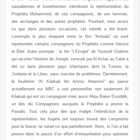
saoudiennes et koweitiennes interdisant la représentation du
Prophète Mohammed, de ses compagnons, de ses femmes,
des archanges et des autres prophètes. Pourtant, nous avons
vu que dans plusieurs occasions, cet interdit a été bravé.
L’exemple le plus éloquent reste le film “Arrisala” où sont
représentés certains compagnons du Prophète comme Hamza
et Bilel. Autre exemple : le ilm “L’Emigré” de Youssef Chahine
qui raconte l’histoire de Joseph, censuré par Al Azhar au Caire a
été vu dans plusieurs pays islamiques dont la Tunisie, la
Jordanie et le Liban, sans susciter de problèmes. Dernièrement,
le feuilleton “Al Kâakaâ Ibn Amrou Attamimi” qui passe
actuellement sur MBC a osé personnifier non seulement Al
Kâakaâ qui est un compagnon mais aussi Abou Baker Essiddik,
un des dix Compagnons auxquels le Prophète a promis le
Paradis. Tout cela pour dire que malgré l’interdiction de la
représentation, les fuqaha ont toujours trouvé des compromis
pour la braver ne serait-ce que partiellement. Alors, si l’on a fait
preuve dans le passé d’un effort d’interprétation pour autoriser