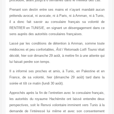
procédure, allant jusqu’à 6 semaines dans le meilleur des cas.
Prenant son destin entre ses mains et n’ayant mandaté aucun
prétendu avocat, ni avocate, ni à Paris, ni à Amman, ni à Tunis,
il a donc fait savoir au consulaire français sa volonté de
RENTRER en TUNISIE, en signant un désengagement dans ce
sens auprès des autorités consulaires françaises.
Lassé par les conditions de détention à Amman, somme toute
médiocres et peu confortables,
Âïd / Retornado Lotfi Tounsi
était
décidé, hier soir dimanche 29 août, à mettre fin à une attente qui
lui faisait perdre son temps.
Il a informé ses proches et amis, à Tunis, en Palestine et en
France, de sa volonté, hier (dimanche 29 août) tard dans la
soirée et tôt ce matin (lundi 30 août).
Approchés après la fin de l’entretien avec le consulaire français,
les autorités du royaume Hachémite ont laissé entendre deux
perspectives, soit le Renvoi volontaire imminent vers Tunis à la
demande de l’intéressé lui même et avec son consentement