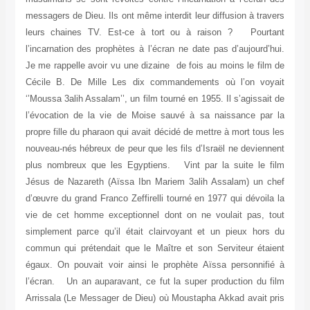
messagers de Dieu. Ils ont même interdit leur diffusion à travers
leurs chaines TV. Est-ce à tort ou à raison ? Pourtant
l’incarnation des prophètes à l’écran ne date pas d’aujourd’hui.
Je me rappelle avoir vu une dizaine de fois au moins le film de
Cécile B. De Mille Les dix commandements où l’on voyait
‘’Moussa 3alih Assalam’’, un film tourné en 1955. Il s’agissait de
l’évocation de la vie de Moise sauvé à sa naissance par la
propre fille du pharaon qui avait décidé de mettre à mort tous les
nouveau-nés hébreux de peur que les fils d’Israël ne deviennent
plus nombreux que les Egyptiens. Vint par la suite le film
Jésus de Nazareth (Aïssa Ibn Mariem 3alih Assalam) un chef
d’œuvre du grand Franco Zeffirelli tourné en 1977 qui dévoila la
vie de cet homme exceptionnel dont on ne voulait pas, tout
simplement parce qu’il était clairvoyant et un pieux hors du
commun qui prétendait que le Maître et son Serviteur étaient
égaux. On pouvait voir ainsi le prophète Aïssa personnifié à
l’écran. Un an auparavant, ce fut la super production du film
Arrissala (Le Messager de Dieu) où Moustapha Akkad avait pris