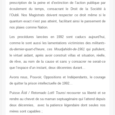
prescription de la peine et d’extinction de l’action publique par
écoulement du temps, consacrant le Droit de la Société à
l’Oubli. Nos Magistrats doivent respecter ce droit même si le
quantum exact n’est pas atteint, facilitant ainsi le pansement de
nos plaies comme Nation.
Les procédures lancées en 1992 sont caducs aujourd’hui,
comme le sont aussi les lamentations victimistes des
militants-
du-dernier-quart-d’heure
, ces
Moudjahidin-de-1961
qui pullulent,
le virtuel aidant, après avoir construit villas et situation, réelle,
de rêve, au nom de la cause et sans y consacrer ne serait-ce
que l’espace d’un instant, deux décennies durant…
Avons nous, Pouvoir, Oppositions et Indépendants, le courage
de quitter la prison intellectuelle de 1992…
Puisse
Âïdi / Retornado Lotfi Tounsi
recouvrer sa liberté et se
rendre au chevet de sa maman septuagénaire qui l’attend depuis
deux décennies, avec la patience légendaire dont seules nos
mères sont capables ;