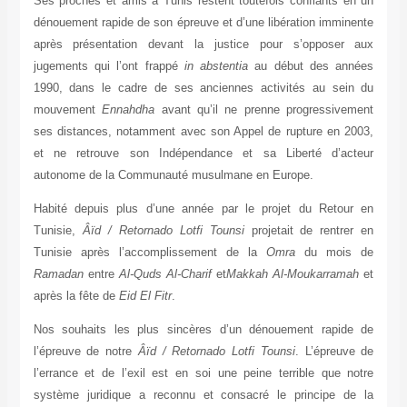
Ses proches et amis à Tunis restent toutefois confiants en un
dénouement rapide de son épreuve et d’une libération imminente
après présentation devant la justice pour s’opposer aux
jugements qui l’ont frappé
in abstentia
au début des années
1990, dans le cadre de ses anciennes activités au sein du
mouvement
Ennahdha
avant qu’il ne prenne progressivement
ses distances, notamment avec son Appel de rupture en 2003,
et ne retrouve son Indépendance et sa Liberté d’acteur
autonome de la Communauté musulmane en Europe.
Habité depuis plus d’une année par le projet du Retour en
Tunisie,
Âïd / Retornado Lotfi Tounsi
projetait de rentrer en
Tunisie après l’accomplissement de la
Omra
du mois de
Ramadan
entre
Al-Quds Al-Charif
et
Makkah Al-Moukarramah
et
après la fête de
Eid El Fitr
.
Nos souhaits les plus sincères d’un dénouement rapide de
l’épreuve de notre
Âïd / Retornado Lotfi Tounsi
. L’épreuve de
l’errance et de l’exil est en soi une peine terrible que notre
système juridique a reconnu et consacré le principe de la