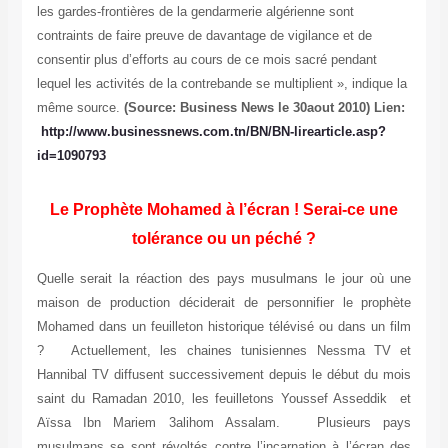
les gardes-frontières de la gendarmerie algérienne sont
contraints de faire preuve de davantage de vigilance et de
consentir plus d’efforts au cours de ce mois sacré pendant
lequel les activités de la contrebande se multiplient », indique la
même source.
(Source: Business News le 30aout 2010) Lien:
http://www.businessnews.com.tn/BN/BN-lirearticle.asp?
id=1090793
Le Prophète Mohamed à l’écran ! Serai-ce une
tolérance ou un péché ?
Quelle serait la réaction des pays musulmans le jour où une
maison de production déciderait de personnifier le prophète
Mohamed dans un feuilleton historique télévisé ou dans un film
? Actuellement, les chaines tunisiennes Nessma TV et
Hannibal TV diffusent successivement depuis le début du mois
saint du Ramadan 2010, les feuilletons Youssef Asseddik et
Aïssa Ibn Mariem 3alihom Assalam. Plusieurs pays
musulmans se sont révoltés contre l’incarnation à l’écran des