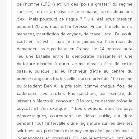
de l’homme (LTDH) et l’un des “poils à gratter” du régime
tunisien, rentre au pays cette semaine, après deux ans
d’exil. Mais pourquoi ce risque ? ” J’ai été sous pression
pendant 20 ans, nous dit l’intéressé : Prison, harcèlements,
menaces, interdiction de voyage, de travail, etc. J’ai voulu
souffler, réfléchir, mais je n’ai jamais eu l’intention de
demander l’asile politique en
France
. Le 24 octobre aura
lieu une bataille entre la démocratie naissante et une
dictature décidée à durer. Je me devais d’être de cette
bataille, puisque j’ai eu l’honneur d’être au centre du
premier rang dans toutes celles qui ont précédé. ” Le régime
du président Ben Ali a pris soin, comme chaque fois, de
cadenasser les scrutins. Pas questions, par exemple, de
laisser un Marzouki concourir. Dès lors, ce dernier prône le
boycott et s’en explique : ” Les élections, dans les pays
démocratiques, couronnent un débat public, qui dure
pendant tout l’intervalle d’une législature sur les diverses
solutions aux problèmes d’un pays proposées par des partis
indépendants et organisés. Or ces “élections”-ci ont été