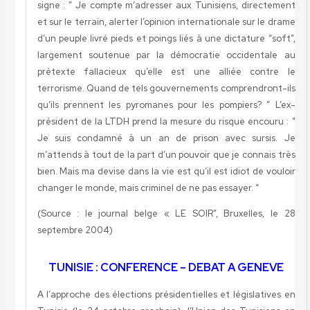
signe : ” Je compte m’adresser aux Tunisiens, directement
et sur le terrain, alerter l’opinion internationale sur le drame
d’un peuple livré pieds et poings liés à une dictature “soft”,
largement soutenue par la démocratie occidentale au
prétexte fallacieux qu’elle est une alliée contre le
terrorisme. Quand de tels gouvernements comprendront-ils
qu’ils prennent les pyromanes pour les pompiers? ” L’ex-
président de la LTDH prend la mesure du risque encouru : ”
Je suis condamné à un an de prison avec sursis. Je
m’attends à tout de la part d’un pouvoir que je connais très
bien. Mais ma devise dans la vie est qu’il est idiot de vouloir
changer le monde, mais criminel de ne pas essayer. “
(Source : le journal belge «
LE SOIR”, Bruxelles, le 28
septembre 2004)
TUNISIE : CONFERENCE – DEBAT A GENEVE
A l’approche des élections présidentielles et législatives en