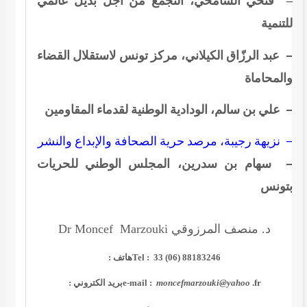
فتحي الشامخي، التجمّع من أجل بديل عالمي
–
للتنمية
– عبد الرزّاق الكيلاني، مركز تونس لاستقلال القضاء
والمحاماة
– علي بن سالم، الودادية الوطنية لقدماء المقاومين
– نزيهة رجيبة، مرصد حرية الصحافة والإبداع والنشر
– سهام بن سدرين، المجلس الوطني للحريات
بتونس
Dr Moncef Marzouki
د. منصف المرزوقي
هاتف :
Tel : 33 (06) 88183246
بريد الكتروني :
e-mail :
moncefmarzouki@yahoo
.fr