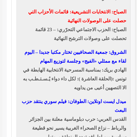
الصباح: الانتخابات التشريعية: قائمات الأحزاب التي
حصلت على الوصولات النهائية
الصباح: الحزب الاجتماعي التحرّري: – 23 قائمة
تحصلت على وصولات الترشح النهائية
الشروق: جمعية الصحافيين تختار مكتبا جديدا – اليوم
لقاء مع ممثلي «الفيج» وجلسة لتوزيع المهام
الهادي بريك: بمناسبة المسرحية الانتخابية الهابطة في
تونس :(الحلقة العاشرة ): لكل داء دواء يُـسـتـطـب به
الا التصهين أعيى من يداويه
ميدل ايست اونلاين: الطوفان: فيلم سوري ينتقد حزب
البعث
القدس العربي: حرب دبلوماسية معلنة بين الجزائر
والرباط – نزاع الصحراء الغربية يسير نحو قطيعة
سياسية بين اطرافه تهدد المنطقة برمتها