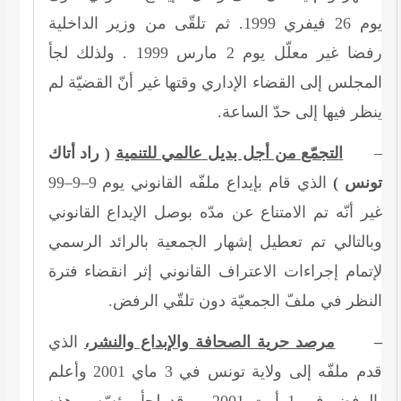
. ثم تلقّى من وزير الداخلية
1999
فيفري
26
يوم
. ولذلك لجأ
1999
مارس
2
رفضا غير معلّل يوم
المجلس إلى القضاء الإداري وقتها غير أنّ القضيّة لم
ينظر فيها إلى حدّ الساعة.
( راد أتاك
التجمّع من أجل بديل عالمي للتنمية
–
99
–
9
–
9
الذي قام بإيداع ملفّه القانوني يوم
تونس )
غير أنّه تم الامتناع عن مدّه بوصل الإيداع القانوني
وبالتالي تم تعطيل إشهار الجمعية بالرائد الرسمي
لإتمام إجراءات الاعتراف القانوني إثر انقضاء فترة
النظر في ملفّ الجمعيّة دون تلقّي الرفض.
الذي
مرصد حرية الصحافة والإبداع والنشر،
–
قدم ملفّه إلى ولاية تونس في 3 ماي 2001 وأعلم
بالرفض في 1 أوت 2001 . وقد لجأ مؤسّسو هذه