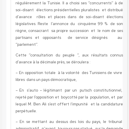
régulièrement la Tunisie. Il a choisi ses ‘’concurrents’’ à de
soi-disant élections présidentielles pluralistes et distribué
d’avance rôles et places dans de soi-disant élections
législatives. Reste l’annonce du cinquième 99 % de son
règne, consacrant sa propre succession et le nom de ses
partisans et opposants de service désignés au
‘’parlement’’.
Cette ‘’consultation du peuple ’’, aux résultats connus
d’avance à la décimale près, se déroulera :
– En opposition totale à la volonté des Tunisiens de vivre
libres dans un pays démocratique,
– En s’auto – légitimant par un putsch constitutionnel,
rejeté par l’opposition et boycotté par la population, et par
lequel M. Ben Ali s’est offert l’impunité et la candidature
perpétuelle.
– En se mettant au dessus des lois du pays, le tribunal
administratif n’ayant toujours pas statué sur la demande