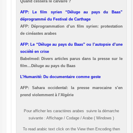
Quand cessera le calvaire ?
AFP: Le film syrien “Déluge au pays du Baas”
déprogrammé du Festival de Carthage
AFP: Déprogrammation d’un film syrien: protestation
de cinéastes arabes
AFP: Le “Déluge au pays du Baas” ou l’autopsie d’une
société en crise
Babelmed: Divers articles parus dans la presse sur le
film…Déluge au pays du Baas
L’Humanité: Du documentaire comme geste
AFP: Sahara occidental: la presse marocaine s’en
prend violemment à l’Algérie
Pour afficher les caractères
arabes
suivre la démarche
suivante
:
Affichage
/
Codage
/
Arabe ( Windows )
To read
arabic
text click on the
View
then
Encoding
then