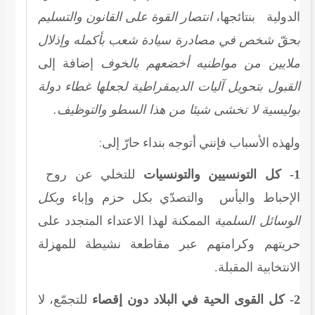
الدولية بنتائجها،
انتصار القوة على القانون والتسليم
بحقّ شخص في مصادرة سيادة شعب بأكمله وإذلال
ملايين من مواطنيه أخضعهم بالخوف
إضافة إلى
القبول بتحويل آليات الديمقراطية لجعلها غطاء دولة
بوليسية لا تخشى شيئا من هذا السطو والتوظيف.
ولهذه الأسباب فإنني أتوجه بنداء حارّ إلى:
1- كل التونسيين والتونسيات
للتخلي عن روح
الإحباط واليأس والتصدّي بكل حزم وإباء
وبكل
الوسائل السلمية
الممكنة لهذا الاعتداء المتجدد على
حريتهم وكرامتهم عبر مقاطعة نشيطة للمهزلة
الانتخابية المقبلة.
2- كل القوى الحية في البلاد دون إقصاء
للتجمّع، لا