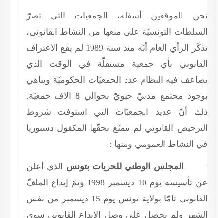
نحن الموقعين أسفله، الجمعيات التي تصرّ
السلطات التونسيّة على منعها من النشاط القانوني،
لم يقع الاعتراف
1989
نذكّر الرأي العام أنّه منذ سنة
القانوني بأي جمعية مستقلّة في الوقت الذي
يضاعف فيه النظام عدد الجمعيّات الحكوميّة ويباهي
آلاف جمعيّة.
8
بوجود مجتمع مدنيّ حيويّ بحوالي
ذلك أنّ عديد الجمعيّات التي استوفت شروط
الترخيص القانوني لم تتمتّع بحقّها المكفول دستوريا
في النشاط العمومي ومنها :
الذي أعلن
المجلس الوطني للحريات بتونس
–
وتمّ إيداع الملفّ
1998
ديسمبر
10
عن تأسيسه يوم
ديسمبر من نفس
15
القانوني تامّا بولاية تونس يوم
الشهر ولم يحصل على وصل الإيداع القانوني سوى