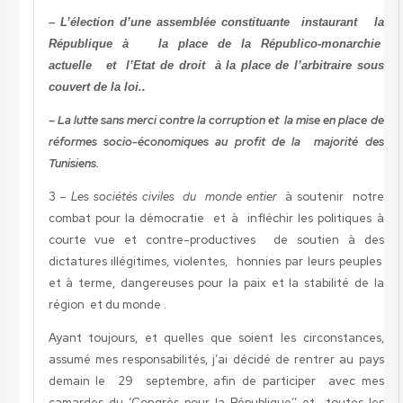
– L’élection d’une assemblée constituante instaurant la
République à la place de la Républico-monarchie
actuelle et l’Etat de droit à la place de l’arbitraire sous
couvert de la loi..
– La lutte sans merci contre la corruption et la mise en place de
réformes socio-économiques au profit de la majorité des
Tunisiens.
3 –
Les sociétés civiles du monde entier
à soutenir notre
combat pour la démocratie et à infléchir les politiques à
courte vue et contre-productives de soutien à des
dictatures illégitimes, violentes, honnies par leurs peuples
et à terme, dangereuses pour la paix et la stabilité de la
région et du monde .
Ayant toujours, et quelles que soient les circonstances,
assumé mes responsabilités, j’ai décidé de rentrer au pays
demain le 29 septembre, afin de participer avec mes
camardes du ‘Congrès pour la République’’ et toutes les