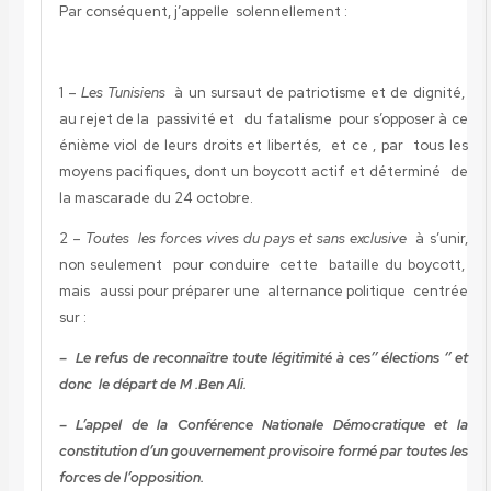
Par conséquent, j’appelle solennellement :
1 –
Les Tunisiens
à un sursaut de patriotisme et de dignité,
au rejet de la passivité et du fatalisme pour s’opposer à ce
énième viol de leurs droits et libertés, et ce , par tous les
moyens pacifiques, dont un boycott actif et déterminé de
la mascarade du 24 octobre.
2 –
Toutes les forces vives du pays et sans exclusive
à s’unir,
non seulement pour conduire cette bataille du boycott,
mais aussi pour préparer une alternance politique centrée
sur :
– Le refus de reconnaître toute légitimité à ces’’ élections ‘’ et
donc le départ de M .Ben Ali.
– L’appel de la Conférence Nationale Démocratique et la
constitution d’un gouvernement provisoire formé par toutes les
forces de l’opposition.