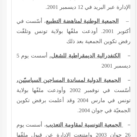
.
2001
ديسمبر
12
الإدارة عبر البريد في
، أسّست في
الجمعية الوطنية لمناهضة التطبيع
–
. أودعت ملفّها بولاية تونس وتلقّت
2001
أكتوبر
رفض تكوين الجمعية بعد ذلك
–
5
أسست يوم
،
الكنفدرالية الديمقراطية للشغل
2001
ديسمبر
–
الجمعية الدولية لمساندة المساجين السياسيّين،
وأودعت ملفّها بولاية
2002
أسّست في نوفمبر
وقد أعلمت برفض تكوين
2004
تونس في مارس
.
2004
الجمعيّة في جوان
–
الجمعية التونسية لمقاومة التعذيب
، أسست يوم
وامتنعت الإدارة عن قبول ملفّها
2003
جوان
26