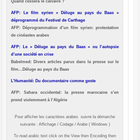
Quand cessera le calvaire ?
AFP: Le film syrien « Déluge au pays du Baas »
déprogrammé du Festival de Carthage
AFP: Déprogrammation d’un film syrien: protestation
de cinéastes arabes
AFP: Le « Déluge au pays du Baas » ou l’autopsie
d’une société en crise
Babelmed: Divers articles parus dans la presse sur le
film…Déluge au pays du Baas
L’Humanité: Du documentaire comme geste
AFP: Sahara occidental: la presse marocaine s’en
prend violemment à l’Algérie
Pour afficher les caractères
arabes
suivre la démarche
suivante
:
Affichage
/
Codage
/
Arabe ( Windows )
To read
arabic
text click on the
View
then
Encoding
then