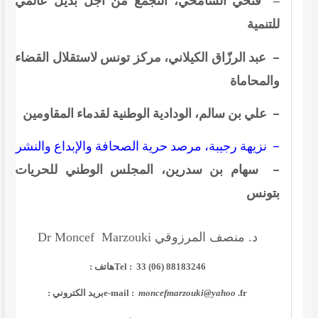
–
فتحي الشامخي، التجمّع من أجل بديل عالمي
للتنمية
– عبد الرزّاق الكيلاني، مركز تونس لاستقلال القضاء
والمحاماة
– علي بن سالم، الودادية الوطنية لقدماء المقاومين
– نزيهة رجيبة، مرصد حرية الصحافة والإبداع والنشر
– سهام بن سدرين، المجلس الوطني للحريات
بتونس
د. منصف المرزوقي
Dr Moncef Marzouki
Tel : 33 (06) 88183246
هاتف :
.fr
moncefmarzouki@yahoo
e-mail :
بريد الكتروني :