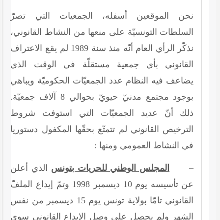
نحن الموقعين أسفله، الجمعيات التي تصرّ
السلطات التونسيّة على منعها من النشاط القانوني،
نذكّر الرأي العام أنّه منذ سنة
1989
لم يقع الاعتراف
القانوني بأي جمعية مستقلّة في الوقت الذي
يضاعف فيه النظام عدد الجمعيّات الحكوميّة ويباهي
بوجود مجتمع مدنيّ حيويّ بحوالي
8
آلاف جمعيّة.
ذلك أنّ عديد الجمعيّات التي استوفت شروط
الترخيص القانوني لم تتمتّع بحقّها المكفول دستوريا
في النشاط العمومي ومنها :
–
المجلس الوطني للحريات بتونس
الذي أعلن
عن تأسيسه يوم
10
ديسمبر
1998
وتمّ إيداع الملفّ
القانوني تامّا بولاية تونس يوم
15
ديسمبر من نفس
الشهر ولم يحصل على وصل الإيداع القانوني سوى