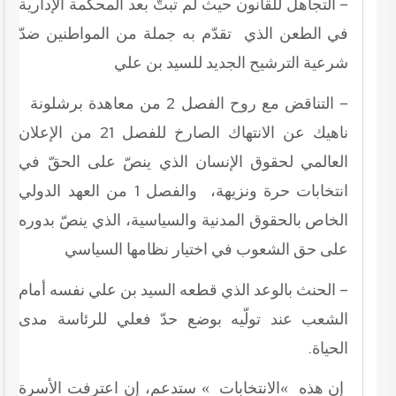
– التجاهل للقانون حيث لم تبتّ بعد المحكمة الإدارية
في الطعن الذي تقدّم به جملة من المواطنين ضدّ
شرعية الترشيح الجديد للسيد بن علي
– التناقض مع روح الفصل 2 من معاهدة برشلونة
ناهيك عن الانتهاك الصارخ للفصل 21 من الإعلان
العالمي لحقوق الإنسان الذي ينصّ على الحقّ في
انتخابات حرة ونزيهة، والفصل 1 من العهد الدولي
الخاص بالحقوق المدنية والسياسية، الذي ينصّ بدوره
على حق الشعوب في اختيار نظامها السياسي
– الحنث بالوعد الذي قطعه السيد بن علي نفسه أمام
الشعب عند تولّيه بوضع حدّ فعلي للرئاسة مدى
الحياة.
إن هذه »الانتخابات » ستدعم، إن اعترفت الأسرة