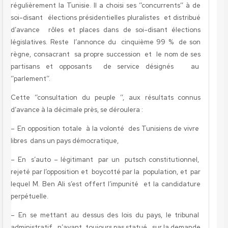
régulièrement la Tunisie. Il a choisi ses ‘’concurrents’’ à de
soi-disant élections présidentielles pluralistes et distribué
d’avance rôles et places dans de soi-disant élections
législatives. Reste l’annonce du cinquième 99 % de son
règne, consacrant sa propre succession et le nom de ses
partisans et opposants de service désignés au
‘’parlement’’.
Cette ‘’consultation du peuple ’’, aux résultats connus
d’avance à la décimale près, se déroulera :
– En opposition totale à la volonté des Tunisiens de vivre
libres dans un pays démocratique,
– En s’auto – légitimant par un putsch constitutionnel,
rejeté par l’opposition et boycotté par la population, et par
lequel M. Ben Ali s’est offert l’impunité et la candidature
perpétuelle.
– En se mettant au dessus des lois du pays, le tribunal
administratif n’ayant toujours pas statué sur la demande