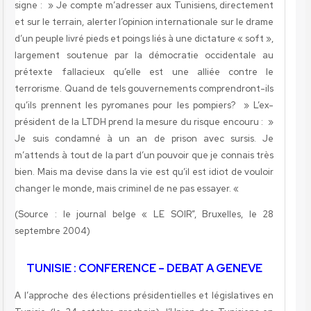
signe : » Je compte m’adresser aux Tunisiens, directement
et sur le terrain, alerter l’opinion internationale sur le drame
d’un peuple livré pieds et poings liés à une dictature « soft »,
largement soutenue par la démocratie occidentale au
prétexte fallacieux qu’elle est une alliée contre le
terrorisme. Quand de tels gouvernements comprendront-ils
qu’ils prennent les pyromanes pour les pompiers? » L’ex-
président de la LTDH prend la mesure du risque encouru : »
Je suis condamné à un an de prison avec sursis. Je
m’attends à tout de la part d’un pouvoir que je connais très
bien. Mais ma devise dans la vie est qu’il est idiot de vouloir
changer le monde, mais criminel de ne pas essayer. «
(Source : le journal belge «
LE SOIR”, Bruxelles, le 28
septembre 2004)
TUNISIE : CONFERENCE – DEBAT A GENEVE
A l’approche des élections présidentielles et législatives en