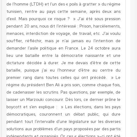
de l’homme (LTDH) et l’un des « poils à gratter » du régime
tunisien, rentre au pays cette semaine, après deux ans
d’exil. Mais pourquoi ce risque ? » J’ai été sous pression
pendant 20 ans, nous dit l’intéressé : Prison, harcèlements,
menaces, interdiction de voyage, de travail, etc. J’ai voulu
souffler, réfléchir, mais je n’ai jamais eu l’intention de
demander l’asile politique en
France
. Le 24 octobre aura
lieu une bataille entre la démocratie naissante et une
dictature décidée à durer. Je me devais d’être de cette
bataille, puisque j’ai eu l’honneur d’être au centre du
premier rang dans toutes celles qui ont précédé. » Le
régime du président Ben Ali a pris soin, comme chaque fois,
de cadenasser les scrutins. Pas questions, par exemple, de
laisser un Marzouki concourir. Dès lors, ce dernier prône le
boycott et s’en explique : » Les élections, dans les pays
démocratiques, couronnent un débat public, qui dure
pendant tout l’intervalle d’une législature sur les diverses
solutions aux problèmes d’un pays proposées par des partis
indépendants et organisés. Or ces « élections »-ci ont été