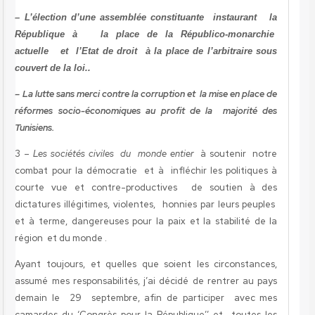
– L’élection d’une assemblée constituante instaurant la
République à la place de la Républico-monarchie
actuelle et l’Etat de droit à la place de l’arbitraire sous
couvert de la loi..
– La lutte sans merci contre la corruption et la mise en place de
réformes socio-économiques au profit de la majorité des
Tunisiens.
3 –
Les sociétés civiles du monde entier
à soutenir notre
combat pour la démocratie et à infléchir les politiques à
courte vue et contre-productives de soutien à des
dictatures illégitimes, violentes, honnies par leurs peuples
et à terme, dangereuses pour la paix et la stabilité de la
région et du monde .
Ayant toujours, et quelles que soient les circonstances,
assumé mes responsabilités, j’ai décidé de rentrer au pays
demain le 29 septembre, afin de participer avec mes
camardes du ‘Congrès pour la République’’ et toutes les