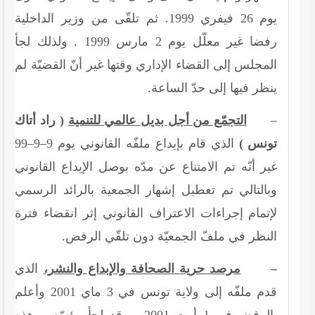
يوم
26
فيفري
1999
. ثم تلقّى من وزير الداخلية
رفضا غير معلّل يوم
2
مارس
1999
. ولذلك لجأ
المجلس إلى القضاء الإداري وقتها غير أنّ القضيّة لم
ينظر فيها إلى حدّ الساعة.
–
التجمّع من أجل بديل عالمي للتنمية
( راد أتاك
تونس )
الذي قام بإيداع ملفّه القانوني يوم
9
–
9
–
99
غير أنّه تم الامتناع عن مدّه بوصل الإيداع القانوني
وبالتالي تم تعطيل إشهار الجمعية بالرائد الرسمي
لإتمام إجراءات الاعتراف القانوني إثر انقضاء فترة
النظر في ملفّ الجمعيّة دون تلقّي الرفض.
–
مرصد حرية الصحافة والإبداع والنشر،
الذي
قدم ملفّه إلى ولاية تونس في 3 ماي 2001 وأعلم
بالرفض في 1 أوت 2001 . وقد لجأ مؤسّسو هذه