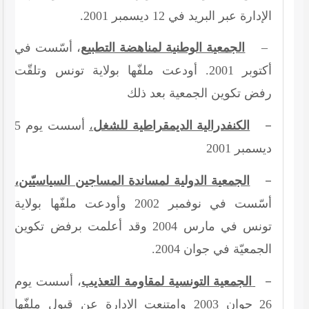
الإدارة عبر البريد في
12
ديسمبر
2001
.
–
الجمعية الوطنية لمناهضة التطبيع
، أسّست في
أكتوبر
2001
. أودعت ملفّها بولاية تونس وتلقّت
رفض تكوين الجمعية بعد ذلك
–
الكنفدرالية الديمقراطية للشغل
،
أسست يوم
5
ديسمبر
2001
–
الجمعية الدولية لمساندة المساجين السياسيّين،
أسّست في نوفمبر
2002
وأودعت ملفّها بولاية
تونس في مارس
2004
وقد أعلمت برفض تكوين
الجمعيّة في جوان
2004
.
–
الجمعية التونسية لمقاومة التعذيب
، أسست يوم
26
جوان
2003
وامتنعت الإدارة عن قبول ملفّها