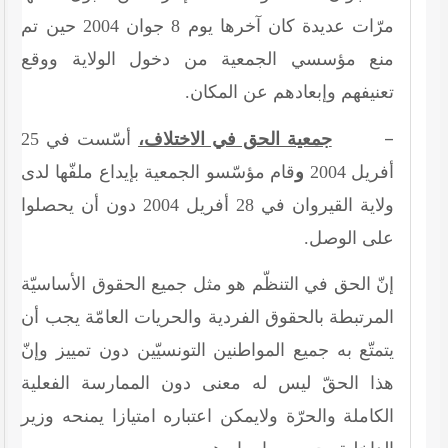
مرّات عديدة كان آخرها يوم
8
جوان
2004
حين تم
منع مؤسسي الجمعية من دخول الولاية ووقع
تعنيفهم وإبعادهم عن المكان.
–
جمعية الحق في الاختلاف،
أسّست في
25
أفريل
2004
و
قام مؤسّسو الجمعية بإيداع ملفّها لدى
ولاية القيروان في
28
أفريل
2004
دون أن يحصلوا
على الوصل.
إنّ الحق في التنظّم هو مثل جميع الحقوق الأساسيّة
المرتبطة بالحقوق الفردية والحريات العامّة يجب أن
يتمتّع به جميع المواطنين التونسيّين دون تمييز وإنّ
هذا الحقّ ليس له معنى دون الممارسة الفعلية
الكاملة والحرّة ولايمكن اعتباره امتيازا يمنحه وزير