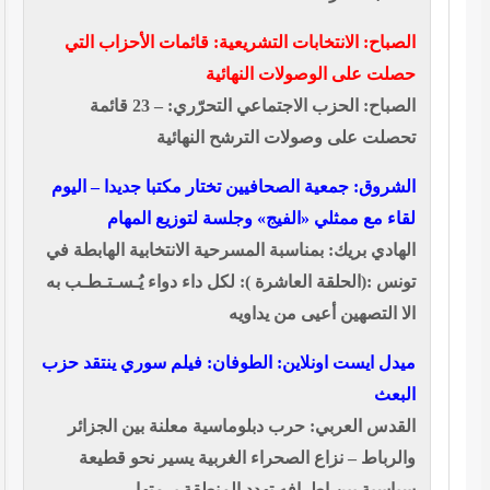
الصباح: الانتخابات التشريعية: قائمات الأحزاب التي
حصلت على الوصولات النهائية
الصباح: الحزب الاجتماعي التحرّري: – 23 قائمة
تحصلت على وصولات الترشح النهائية
الشروق: جمعية الصحافيين تختار مكتبا جديدا – اليوم
لقاء مع ممثلي «الفيج» وجلسة لتوزيع المهام
الهادي بريك: بمناسبة المسرحية الانتخابية الهابطة في
تونس :(الحلقة العاشرة ): لكل داء دواء يُـسـتـطـب به
الا التصهين أعيى من يداويه
ميدل ايست اونلاين: الطوفان: فيلم سوري ينتقد حزب
البعث
القدس العربي: حرب دبلوماسية معلنة بين الجزائر
والرباط – نزاع الصحراء الغربية يسير نحو قطيعة
سياسية بين اطرافه تهدد المنطقة برمتها