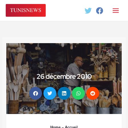
Aller
au
contenu
26 décembre 2010
Home
– Accuei
l