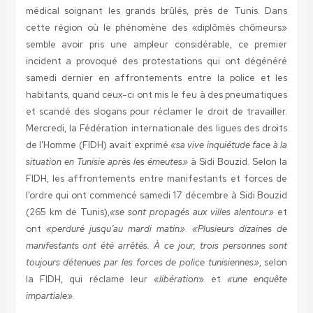
médical soignant les grands brûlés, près de Tunis. Dans
cette région où le phénomène des «diplômés chômeurs»
semble avoir pris une ampleur considérable, ce premier
incident a provoqué des protestations qui ont dégénéré
samedi dernier en affrontements entre la police et les
habitants, quand ceux-ci ont mis le feu à des pneumatiques
et scandé des slogans pour réclamer le droit de travailler.
Mercredi, la Fédération internationale des ligues des droits
de l’Homme (FIDH) avait exprimé
«sa vive inquiétude face à la
situation en Tunisie après les émeutes»
à Sidi Bouzid. Selon la
FIDH, les affrontements entre manifestants et forces de
l’ordre qui ont commencé samedi 17 décembre à Sidi Bouzid
(265 km de Tunis),
«se sont propagés aux villes alentour»
et
ont
«perduré jusqu’au mardi matin»
.
«Plusieurs dizaines de
manifestants ont été arrêtés. À ce jour, trois personnes sont
toujours détenues par les forces de police tunisiennes»
, selon
la FIDH, qui réclame leur «
libération
» et
«une enquête
impartiale».