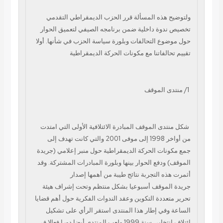
ولتوضيح هذه المسألة قرر الحزب الديمقراطي التقدمي
تخصيص ندوة داخلية ضمن برنامجه
الصيفي لتعميق الحوار
حول موضوع التحالفات وبلورة سياسة الحزب في شأنها. أولا
تقييم
تحالفاتنا مع مكونات الحركة الديمقراطية
1/ منتدى الموقف
شكل منتدى الموقف المبادرة
الائتلافية الأولى التي امتدت
من أواخر 1998 إلى موفى 2001 والتي كانت تهدف إلى
جمع
مكونات الحركة الديمقراطية حول منبر إعلامي (جريدة
الموقف) ودفع الحوار بينها
وبلورة المبادرات المشتركة. وقد
أثمرت هذه التجربة نتائج طيبة من أهمها إصدار
جريدة
الموقف أسبوعيا بشكل منتظم وتحت إشراف هيئة
تحرير متعددة التكوين وعقد الندوات
الفكرية حول أهم قضايا
الساعة وفي إطار هذا المنتدى استقر الرأي على تشكيل
ائتلاف
انتخابي سنة 1999 ولعب المنتدى أيضا دورا فعالا في