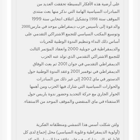
على أرضية هذه الأفكار البسيطة
تحققت العديد من
المبادرات السياسية الهامة التي نذكر منها بعث منتدى
الموقف سنة
وتشكيل ائتلاف انتخابي سنة 1999
1998
والدعوة إلى تأسيس حزب ديمقراطي موحد في مارس
2000
وتوسيع المكتب السياسي للتجمع الاشتراكي التقدمي على
أساس ذلك النداء وتنظيم
الندوة الوطنية للحريات
والديمقراطية في جويلية 2000 وانعقاد المؤتمر الثالث
للتجمع
الاشتراكي التقدمي الذي تولد عنه الحزب
الديمقراطي التقدمي في جوان 2001 ثم بعث
الوفاق
الديمقراطي في نوفمبر 2001 وعقد الندوة الوطنية حول
الدستور في ماي 2002 إلى
غير ذلك من المبادرات
والحوارات السياسية التي شارك فيها الحزب ومن أهمها
الحوار
الجاري مع حركة التجديد وحضور ندوة باريس حول
الاستفتاء في ماي المنقضي والموقف
الموحد من الاستفتاء.
ولئن شكلت أسس هذا التمشي ومنطلقاته الفكرية
(أولوية
الديمقراطية وعلوية السياسي) محل إجماع لدى كل
الأطراف التي شاركت فيه فان علاقة
هذا المسار بالحركة