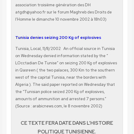
association troisième génération des DH
atgdh@yahoo.fr sur le forum Maghreb des Droits de
l’Homme le dimanche 10 novembre 2002 à 18h03)
Tunisia denies seizing 200 Kg of explosives
Tunisia, Local, 11/8/2002 An official source in Tunisia
on Wednesday denied information stated by the ”
LOcctadian De Tunise” on seizing 200 Kg of explosives
in Qasreen ( the two palaces, 300 Km to the southern
west of the capital Tunisia, near the borders with
Algeria ). The said paper reported on Wednesday that
the “Tunisian police seized 200 Kg of explosives,
amounts of ammunition and arrested 7 persons.”
(Source : arabicnews.com, le 8 novembre 2002)
CE TEXTE FERA DATE DANS L’HISTOIRE
POLITIQUE TUNISIENNE.