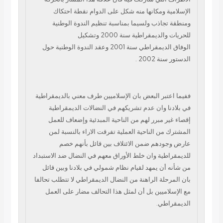
الإسلامية ومكانها منه شكل على الدوام نقطة احتكاك
ومنطقة تجاذب
ولسيما بمناسبة تنظيم الندوة الوطنية
للحريات والديمقراطية سنة 2000 وتشكيل
الوفاق
الديمقراطي سنة 2001 وعقد الندوة الوطنية حول
الدستور سنة 2002 .
ففيما اعتبر البعض
بان الإسلاميين طرف معني بالديمقراطية
في بلادنا وان عدم تشريكهم في النضالات
الديمقراطية
إقصاء غير مبرر لهم من الناحية المبدئية وإضعاف للعمل
المشترك من
الناحية العملية تفرقت الاراء بالنسبة لمن
عارض وجودهم ضمن الائتلاف بين قائل بأنهم
خصم
للديمقراطية وان خلط الأوراق معهم في النضال ضد الاستبداد
من شأنه أن يمهد
لقيام نظام شمولي في بلادنا وبين قائل
بان المرحلة الراهنة من النضال الديمقراطي لا
تتطلب تحالفا
مع الإسلاميين بل أن لمثل هذا التحالف مضار على العمل
الديمقراطي.