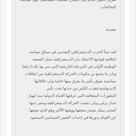
التحالفات.
مقدمة
لقد
نشأ الحزب الديمقراطي التقدمي في سياق سياسة
ائتلافية قوامها الاعتقاد بان
الديمقراطية تمثل القضية
الوطنية الأولى في المرحلة التاريخية التي تمر بها بلادنا
راهنا
وبان ما يجمع بن مكونات الحركة الديمقراطية من اتفاقات
سياسية يفوق بكثير ما
يفرق بينها خاصة وان خلافاتها
الايديولجية فقدت الكثير من حدتها تحت تأثير
التطورات
المتعاقبة التي عرفتها الحياة الدولية مند انهيار
جدار برلين وبان تشتت الحركة
الديمقراطية وتشر ذمها
أضحى يمثل مصدر ضعفها ووهنها الأكبر وهو الذي يعيقها
عن
القيام بدورها في إحداث التغيير السياسي المنشود .