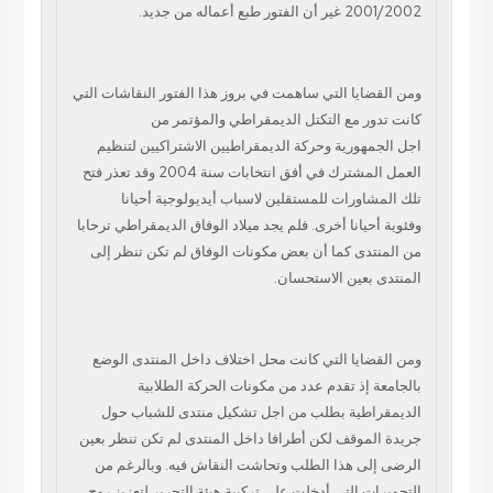
2001/2002 غير أن الفتور طبع أعماله من جديد.
ومن القضايا التي ساهمت
في بروز هذا الفتور النقاشات التي
كانت تدور مع التكتل الديمقراطي والمؤتمر من
اجل
الجمهورية وحركة الديمقراطيين الاشتراكيين لتنظيم
العمل المشترك في أفق انتخابات
سنة 2004 وقد تعذر فتح
تلك المشاورات للمستقلين لاسباب أيديولوجية أحيانا
وفئوية
أحيانا أخرى. فلم يجد ميلاد الوفاق الديمقراطي ترحابا
من المنتدى كما أن بعض مكونات
الوفاق لم تكن تنظر إلى
المنتدى بعين الاستحسان.
ومن القضايا التي كانت محل اختلاف
داخل المنتدى الوضع
بالجامعة إذ تقدم عدد من مكونات الحركة الطلابية
الديمقراطية
بطلب من اجل تشكيل منتدى للشباب حول
جريدة الموقف لكن أطرافا داخل المنتدى لم تكن
تنظر بعين
الرضى إلى هذا الطلب وتحاشت النقاش فيه. وبالرغم من
التحويرات التي أدخلت
على تركيبة هيئة التحرير لتعزيز روح