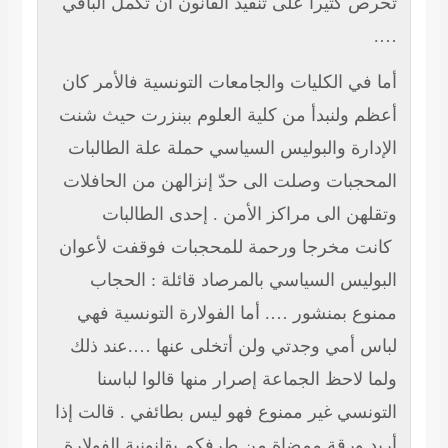
تحرص كثيرا على تنفيذ القانون أن تكمل الباقي
….
أما في الكليات والجامعات التونسية فالأمر كان
أعظم ولنبدأ من كلية العلوم ببنزرت حيث شنت
الإدارة والبوليس السياسي حملة علة الطالبات
المحجبات وصلت الى حدّ إنزالهن من الحافلات
وتقلهن الى مراكز الأمن . إحدى الطالبات
كانت مخرجا ورحمة للمحجبات فوقفت لأعوان
البوليس السياسي بالمرصاد قائلة : الحجاب
ممنوع بمنشور …. أما الفولارة التونسية فهي
لباس أمي وجدتي ولن أتخلى عنها ….عند ذلك
ولما لاحظ الجماعة إصرار منها قالوا لباسنا
التونسي غير ممنوع فهو ليس بطائفي . قالت إذا
أريد ورقة ممضاة من طرفكم بقانونية الفولارة