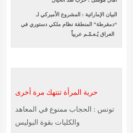
آمال موسى : حرب ضد الخيال
البيان الإماراتية : المشروع الأميركي لـ
“دمقرطة” المنطقة نظام ملكي دستوري في
العراق يُـعـمّـم عربياً
حرية المرأة تنتهك مرة أخرى
تونس : الحجاب ممنوع في المعاهد
والكليات بقوة البوليس