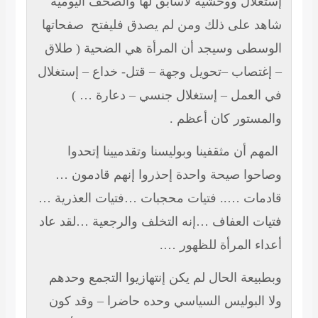
إستغلال ووحشية لاسابق لها والصحف اليومية
شاهد على ذلك ومن لم يصدق فليفتح صفحاتها
الوسطى وسيجد أن المرأة هي الضحية ( طلاق
– إغتصاب –تحويل وجهة – قتل- خداع – إستغلال
في العمل – إستغلال جنسي – دعارة … )
والمستور كان أعظم .
المهم أن مثقفينا وبوليسنا وتقدميينا إتحدوا
وصاحوا صيحة واحدة إحذروا إنهم قادمون …
قادمات ….. فتيات محجبات …فتيات العذرية …
فتيات العفاف …إنه التخلف والرجعية …لقد عاد
أعداء المرأة للظهور ….
وبطبيعة الحال لم يكن إنتهازيوا التجمع وحدهم
ولا البوليس السياسي وحده حاضرا – وقد كون