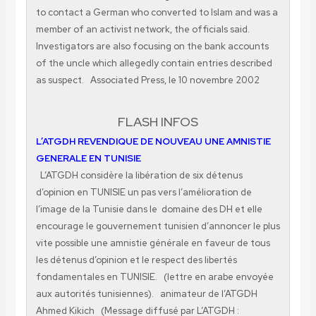
to contact a German who converted to Islam and was a
member of an activist network, the officials said.
Investigators are also focusing on the bank accounts
of the uncle which allegedly contain entries described
as suspect. Associated Press, le 10 novembre 2002
FLASH INFOS
L’ATGDH REVENDIQUE DE NOUVEAU UNE AMNISTIE
GENERALE EN TUNISIE
L’ATGDH considère la libération de six détenus
d’opinion en TUNISIE un pas vers l’amélioration de
l’image de la Tunisie dans le domaine des DH et elle
encourage le gouvernement tunisien d’annoncer le plus
vite possible une amnistie générale en faveur de tous
les détenus d’opinion et le respect des libertés
fondamentales en TUNISIE. (lettre en arabe envoyée
aux autorités tunisiennes). animateur de l’ATGDH
Ahmed Kikich
(Message diffusé par L’ATGDH :