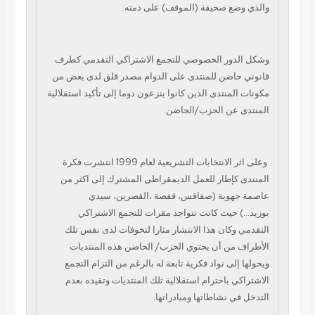
والذي وضع صحيفة (الموقف) على ذمته.
وشكل الدور الخصوصي للتجمع
الاشتراكي التقدمي كطرف
قانوني حاضن للمنتدى على الدوام مصدر قلق لدى بعض من
مكونات
المنتدى الذين كانوا ينزعون دوما إلى تأكيد استقلالية
المنتدى عن الحزب/الحاضن.
وعلى اثر الانتخابات التشريعية لعام 1999 انتشرت فكرة
المنتدى كإطار للعمل
الديمقراطي المشترك إلى اكثر من
عاصمة جهوية (صفاقس، قفصة ،القصرين، سيدي
بوزيد…)
حيث كانت تتواجد مقرات للتجمع الاشتراكي
التقدمي وكان هذا الانتشار مثارا لتخوفات
لدى نفس تلك
الأطراف من أن يحتوي الحزب/ الحاضن هذه المنتديات
ويحولها إلى نواد
فكرية تابعة له بالرغم من التزام التجمع
الاشتراكي باحترام استقلالية تلك المنتديات
وتقيده بعدم
التدخل في نشاطاتها ومبادراتها.