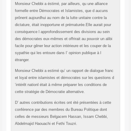
Monsieur Chebbi a éstimé, par ailleurs, qu une alliance
formelle entre Démocrates et Islamistes, que d aucuns
prônent aujourdhui au nom de la lutte unitaire contre la
dictature, était inopportune et prématurée.Elle aurait pour
conséquence l approfondissement des divisions au sein
des démocrates eux-mêmes et offrirait au pouvoir un alibi
facile pour gêner leur action intérieure et les couper de la
sypathie qui les entoure dans l’ opinion publique à l
étranger.
Monsieur Chebbi a estimé qu’ un rapport de dialogue franc
et loyal entre islamistes et démocrates sur les questions d
‘intérêt nationl était à même préparer les conditions de
cette stratégie de Démocratie alternative.
D’ autres contributions écrites ont été présentées à cette
conférence par des membres du Bureau Politique dont
celles de messieurs Belgacem Hassan, Issam Chebbi,
Abdelmajid Haouachi et Fethi Touzri.