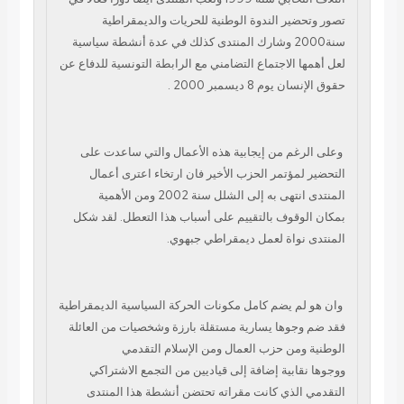
تصور وتحضير الندوة الوطنية
للحريات والديمقراطية
سنة2000 وشارك المنتدى كذلك في عدة أنشطة سياسية
لعل أهمها
الاجتماع التضامني مع الرابطة التونسية للدفاع عن
حقوق الإنسان يوم 8 ديسمبر 2000 .
وعلى الرغم من إيجابية هذه الأعمال والتي ساعدت على
التحضير لمؤتمر الحزب الأخير
فان ارتخاء اعترى أعمال
المنتدى انتهى به إلى الشلل سنة 2002 ومن الأهمية
بمكان
الوقوف بالتقييم على أسباب هذا التعطل. لقد شكل
المنتدى نواة لعمل ديمقراطي جبهوي.
وان هو لم يضم كامل مكونات الحركة السياسية الديمقراطية
فقد ضم وجوها يسارية مستقلة
بارزة وشخصيات من العائلة
الوطنية ومن حزب العمال ومن الإسلام التقدمي
ووجوها
نقابية إضافة إلى قياديين من التجمع الاشتراكي
التقدمي الذي كانت مقراته تحتضن
أنشطة هذا المنتدى