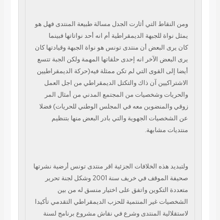
ومن النقاط التي أثارت الجدل مسالة
طبيعة المنتدى فهل هو
يمثل نواة للجبهة الديمقراطية أم انه أحد نواتاتها فبينما
كان
يرى البعض أن منتدى تونس هو نواة الجبهة وقيادتها كان
يرى البعض الآخر انه إحدى
حلقاتها المهمة ولكن الجبة تتسع
أيضا إلى القوى التي لم تكن ممثلة فيه(حركة
الديمقراطيين
الاشتراكيين آن ذاك والتكتل الديمقراطي من اجل العمل
والحريات وشخصيات
من المجتمع المدني من أمثال المر
زوقي والمنضوين معه في المجلس الوطني للحريات)
فضلا
عن الشخصيات الجهوية والتي بادر البعض منها بتنظيم
منتديات مشابهة.
ولتبديد
هذه الخلافات الجزئية اقر منتدى تونس أرضية نشرتها
صحيفة الموقف في خريف سنة 2001
وشكل لجنة تحرير
متعددة التكوين واتفق على اختيار منسق له من بين
الشخصيات غير
المنتمية للحزب الديمقراطي التقدمي تأكيدا
لاستقلالية المنتدى وشرع في نقاش مشروع
برنامج لسنة