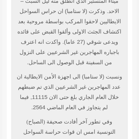
ميناء المنستير الذي انطلق منه ليل السبت –
الاحد. وذكرت (لا ستامبا) ان حراس السواحل
الايطاليين لاحقوا المركب بواسطة مروحية بعد
اكتشاف الجثث الاولى وألقوا القبض على قائده
ويدعى شوقي (27 عاما). واكدت انه اعترف
باجباره المهاجرين غير الشرعيين على النزول
من السفينة قبل الوصول الى الساحل.
ونسبت (لا ستامبا) الى اجهزة الأمن الايطالية ان
عدد المهاجرين غير الشرعيين الذي تم ضبطهم
خلال العام الجاري بلغ حتى الان 11115, فيما
لم يتجاوز في العام الماضي 2564.
وفي تطور آخر أفادت صحيفة (الصباح)
التونسية امس ان قوات حراسة السواحل