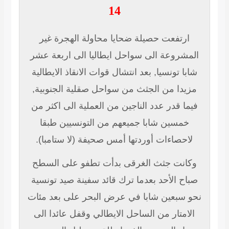
14
ارتفعت حصيلة ضحايا محاولة الهجرة غير
المشروعة الى سواحل ايطاليا الى اربعة عشر
شابا تونسيا, بعد انتشال قوات الانقاذ الايطالية
مزيدا من الجثث من سواحل صقلية الجنوبية,
فيما قدر عدد الناجين من العملية الى اكثر من
خمسين شابا جميعهم من التونسيين طبقا
لاحصاءات أوردتها أمس صحيفة (لا ستامبا).
وكانت جثث الغرقى بدأت تطفو على السطح
صباح الأحد بعدما ترك قائد سفينة صيد تونسية
نحو سبعين شابا في عرض البحر على بعد مئات
الامتار من الساحل الايطالي وقفل عائدا الى