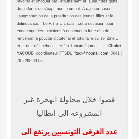
révolter et choquer par l’étouffement et la peur des gens
de parler et de s’exprimer librement. A rajouter aussi
l’augmentation de la prostitution des jeunes filles et la
délinquance. Le F.T.S.D.L saisit cette occasion pour
encourager les tuinisiens à continuer la lutte afin de
renverser le pouvoir dictatorial et totalitaire du roi Zine 1
er et de ” dézinebenaliser ” la Tunisie à jamais.
Chokri
YACOUB
coordinateur FTSDL
ftsdl@hotmail.com
0041 (
79 ) 298 03 05
قضوا خلال محاولة الهجرة غير
المشروعة الى ايطاليا
عدد الغرقى التونسيين يرتفع الى