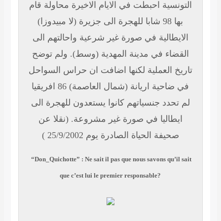
التونسية احبطت في الايام الاخيرة محاولة قام
بها 98 شابا للهجرة الى جزيرة (لا مبيدوزا)
الايطالية في صورة غير شرعية واحالتهم الى
القضاء في مدينة المهدية (وسط). ولم توضح
تاريخ العملية لكنها اضافت ان حراس السواحل
في ضاحية اريانة (شمال العاصمة) 86 افريقيا
لم تحدد جنسياتهم كانوا يستعدون للهجرة الى
ايطاليا في صورة غير مشروعة.
(نقلا عن
صحيفة الحياة الصادرة يوم 25/9/2002 )
“Don_Quichotte” : Ne sait il pas que nous savons qu’il sait
que c’est lui le premier responsable?