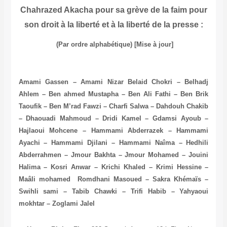
Chahrazed Akacha pour sa grève de la faim pour
son droit à la liberté et à la liberté de la presse :
(Par ordre alphabétique) [Mise à jour]
Amami Gassen – Amami Nizar Belaid Chokri – Belhadj
Ahlem – Ben ahmed Mustapha – Ben Ali Fathi – Ben Brik
Taoufik – Ben M’rad Fawzi – Charfi Salwa – Dahdouh Chakib
– Dhaouadi Mahmoud – Dridi Kamel – Gdamsi Ayoub –
Hajlaoui Mohcene – Hammami Abderrazek – Hammami
Ayachi – Hammami Djilani – Hammami Naîma – Hedhili
Abderrahmen – Jmour Bakhta – Jmour Mohamed – Jouini
Halima – Kosri Anwar – Krichi Khaled – Krimi Hessine –
Maâli mohamed
Romdhani Masoued – Sakra Khémaïs –
Swihli sami – Tabib Chawki – Trifi Habib – Yahyaoui
mokhtar – Zoglami Jalel