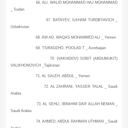
66. ALI, WALID MOHAMMAD HAJ MOHAMMAD
_
Sudan
67. BATAYEV, ILKHAM TURDBYAVICH _
Uzbekistan
68. AW AD, WAQAS MOHAMMED ALI _
Yemen
69. TSIRADZHO, POOLAD T _
Azerbaijan
70. (VAKHIDOV) SOBIT (ABDUMUKIT)
VALIKHONOVICH _Tajikistan
71. AL SALEH, ABDUL _
Yemen
72. AL ZAHRANI, YASSER TALAL _
Saudi
Arabia
73. AL SEHLI, IBRAHIM DAIF ALLAH
NEMAN
_
Saudi Arabia
74. AHMED, ABDUL RAHMAN UTHMAN _
Saudi