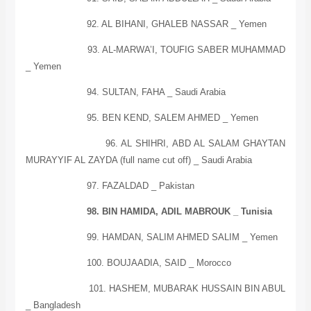
92. AL BIHANI, GHALEB NASSAR _
Yemen
93. AL-MARWA’I, TOUFIG SABER MUHAMMAD
_ Yemen
94. SULTAN, FAHA _ Saudi Arabia
95. BEN KEND, SALEM AHMED _ Yemen
96. AL SHIHRI, ABD AL SALAM GHAYTAN
MURAYYIF AL ZAYDA
(full name cut off) _
Saudi Arabia
97. FAZALDAD _
Pakistan
98. BIN HAMIDA, ADIL MABROUK _
Tunisia
99. HAMDAN, SALIM AHMED SALIM _
Yemen
100. BOUJAADIA, SAID _
Morocco
101. HASHEM, MUBARAK HUSSAIN BIN ABUL
_
Bangladesh