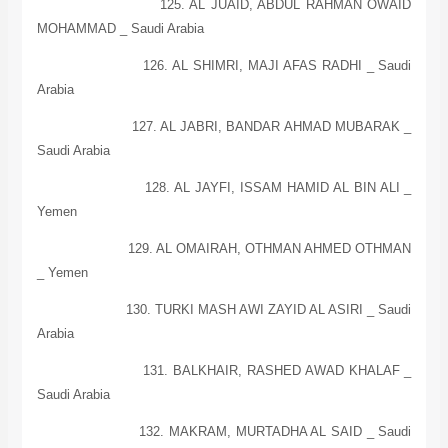
125. AL JUAID, ABDUL RAHMAN OWAID
MOHAMMAD _
Saudi Arabia
126. AL SHIMRI, MAJI AFAS RADHI _
Saudi
Arabia
127. AL JABRI, BANDAR AHMAD MUBARAK _
Saudi Arabia
128. AL JAYFI, ISSAM HAMID
AL
BIN ALI _
Yemen
129. AL OMAIRAH, OTHMAN AHMED OTHMAN
_
Yemen
130. TURKI MASH AWI ZAYID AL ASIRI _
Saudi
Arabia
131. BALKHAIR, RASHED AWAD KHALAF _
Saudi Arabia
132. MAKRAM, MURTADHA
AL
SAID _
Saudi