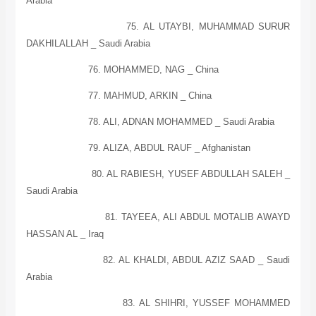
Arabia
75. AL UTAYBI, MUHAMMAD SURUR
DAKHILALLAH _
Saudi Arabia
76. MOHAMMED, NAG _
China
77. MAHMUD, ARKIN _
China
78. ALI, ADNAN MOHAMMED _
Saudi Arabia
79. ALIZA, ABDUL RAUF _
Afghanistan
80. AL RABIESH, YUSEF ABDULLAH SALEH _
Saudi Arabia
81. TAYEEA, ALI ABDUL MOTALIB AWAYD
HASSAN
AL
_
Iraq
82. AL KHALDI, ABDUL AZIZ SAAD _
Saudi
Arabia
83. AL SHIHRI, YUSSEF MOHAMMED