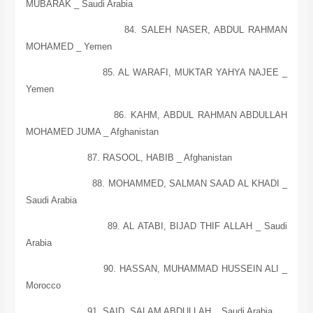
MUBARAK _
Saudi Arabia
84. SALEH NASER, ABDUL RAHMAN
MOHAMED _
Yemen
85. AL WARAFI, MUKTAR YAHYA NAJEE _
Yemen
86. KAHM, ABDUL RAHMAN ABDULLAH
MOHAMED JUMA _
Afghanistan
87. RASOOL, HABIB _
Afghanistan
88. MOHAMMED, SALMAN SAAD AL KHADI _
Saudi Arabia
89. AL ATABI, BIJAD THIF ALLAH _
Saudi
Arabia
90. HASSAN, MUHAMMAD HUSSEIN ALI _
Morocco
91. SAID, SALAM ABDULLAH _
Saudi Arabia