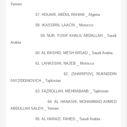
Yemen
57. HOUARI, ABDUL RAHAM _ Algeria
58. IKASSRIN, LAACIN _ Morocco
59. NUR, YUSIF KHALIL ABDALLAH _ Saudi
Arabia
60. AL RASHID, MESH ARSAD _
Saudi Arabia
61. LAHASSIHI, NAJEB _
Morocco
62. (SHARIPOV), RUKNIDDIN
FAYZIDDINOVICH _
Tajikistan
63. FAZROLLAH, MEHRABANB _
Tajikistan
64. AL HANASHI, MOHAMMAD AHMED
ABDULLAH SALEH _
Yemen
65. AL HARAZI, FAHED _
Saudi Arabia