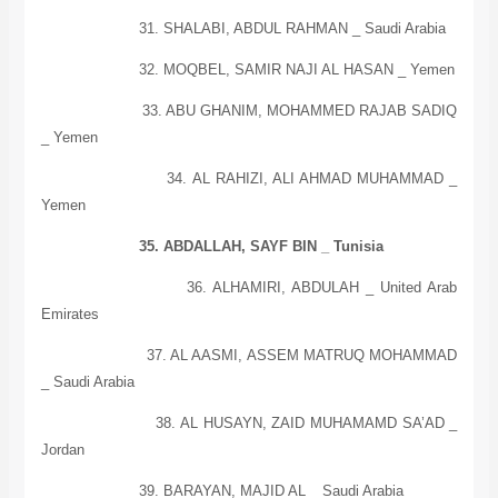
31. SHALABI, ABDUL RAHMAN _
Saudi Arabia
32. MOQBEL, SAMIR NAJI AL HASAN _
Yemen
33. ABU GHANIM, MOHAMMED RAJAB SADIQ
_
Yemen
34. AL RAHIZI, ALI AHMAD MUHAMMAD _
Yemen
35. ABDALLAH, SAYF BIN _
Tunisia
36. ALHAMIRI, ABDULAH _
United Arab
Emirates
37. AL AASMI, ASSEM MATRUQ MOHAMMAD
_
Saudi Arabia
38.
AL
HUSAYN, ZAID MUHAMAMD SA’AD _
Jordan
39. BARAYAN, MAJID AL _
Saudi Arabia