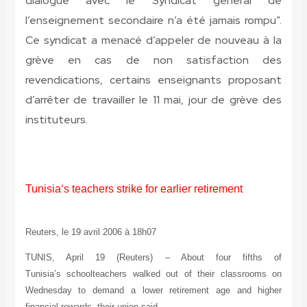
dialogue avec le Syndicat général de
l’enseignement secondaire n’a été jamais rompu”.
Ce syndicat a menacé d’appeler de nouveau à la
grève en cas de non satisfaction des
revendications, certains enseignants proposant
d’arrêter de travailler le 11 mai, jour de grève des
instituteurs.
Tunisia
‘s teachers strike for earlier retirement
Reuters, le 19 avril 2006 à 1
8
h
07
TUNIS, April 19 (Reuters) – About four fifths of
Tunisia’s
schoolteachers walked out of their classrooms on
Wednesday
to demand a lower retirement age and higher
financial rewards,
their union said.