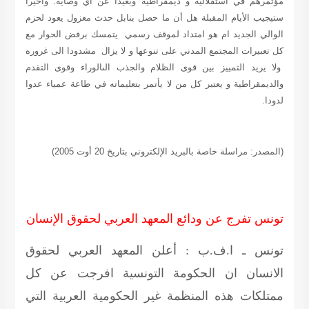
مؤتمرهم في استقلالية و ديمقراطية وبعيدا عن أي وصاية. وأخيرا
ستيجيب الأيام المقبلة هل أن ما حصل بنابل حدث معزول يعود لحزم
الوالي الجديد ام هو امتداد لموقف رسمي يتمسك برفض الحوار مع
كل تعبيرات المجتمع المدني على تنوعها و لا يزال مشدودا الى غروره
ولا يريد التمييز بين قوى الظلام والجذب الىالوراء وقوى التقدم
والديمقراطية و يعتبر كل من لا يأتمر بتعليماته في طاعة عمياء عدوا
لدودا.
(المصدر: مراسلة خاصة بالبريد الإلكتروني بتاريخ 20 أوت 2005)
تونس تفرج عن ودائع المعهد العربي لحقوق الإنسان
تونس ـ ا.ف.ب : أعلن المعهد العربي لحقوق
الانسان ان الحكومة التونسية افرجت عن كل
ممتلكات هذه المنظمة غير الحكومية العربية التي