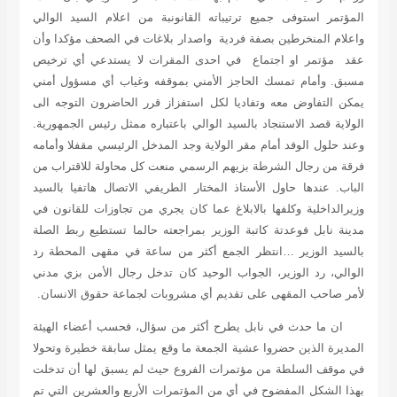
المؤتمر استوفى جميع ترتيباته القانونبة من اعلام السيد الوالي
واعلام المنخرطين بصفة فردية واصدار بلاغات في الصحف مؤكدا وأن
عقد مؤتمر او اجتماع في احدى المقرات لا يستدعي أي ترخيص
مسبق. وأمام تمسك الحاجز الأمني بموقفه وغياب أي مسؤول أمني
يمكن التفاوض معه وتفاديا لكل استفزاز قرر الحاضرون التوجه الى
الولاية قصد الاستنجاد بالسيد الوالي باعتباره ممثل رئيس الجمهورية.
وعند حلول الوفد أمام مقر الولاية وجد المدخل الرئيسي مقفلا وأمامه
فرقة من رجال الشرطة بزيهم الرسمي منعت كل محاولة للاقتراب من
الباب. عندها حاول الأستاذ المختار الطريفي الاتصال هاتفيا بالسيد
وزيرالداخلية وكلفها بالابلاغ عما كان يجري من تجاوزات للقانون في
مدينة نابل فوعدتة كاتبة الوزير بمراجعته حالما تستطيع ربط الصلة
بالسيد الوزير …انتظر الجمع أكثر من ساعة في مقهى المحطة رد
الوالي، رد الوزير، الجواب الوحيد كان تدخل رجال الأمن بزي مدني
لأمر صاحب المقهى على تقديم أي مشروبات لجماعة حقوق الانسان.
ان ما حدث في نابل يطرح أكثر من سؤال، فحسب أعضاء الهيئة
المديرة الذين حضروا عشية الجمعة ما وقع يمثل سابقة خطيرة وتحولا
في موقف السلطة من مؤتمرات الفروع حيث لم يسبق لها أن تدخلت
بهذا الشكل المفضوح في أي من المؤتمرات الأربع والعشرين التي تم