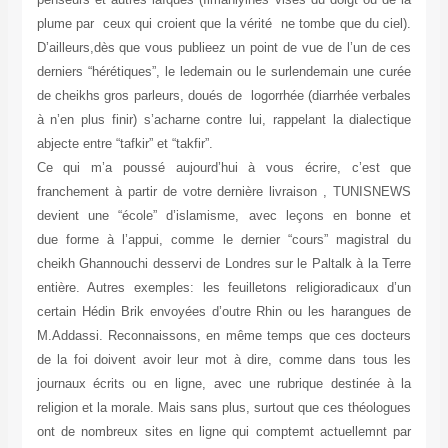
plume par ceux qui croient que la vérité ne tombe que du ciel).
D’ailleurs,dès que vous publieez un point de vue de l’un de ces
derniers “hérétiques”, le ledemain ou le surlendemain une curée
de cheikhs gros parleurs, doués de logorrhée (diarrhée verbales
à n’en plus finir) s’acharne contre lui, rappelant la dialectique
abjecte entre “tafkir” et “takfir”.
Ce qui m’a poussé aujourd’hui à vous écrire, c’est que
franchement à partir de votre dernière livraison , TUNISNEWS
devient une “école” d’islamisme, avec leçons en bonne et
due forme à l’appui, comme le dernier “cours” magistral du
cheikh Ghannouchi desservi de Londres sur le Paltalk à la Terre
entière. Autres exemples: les feuilletons religioradicaux d’un
certain Hédin Brik envoyées d’outre Rhin ou les harangues de
M.Addassi. Reconnaissons, en même temps que ces docteurs
de la foi doivent avoir leur mot à dire, comme dans tous les
journaux écrits ou en ligne, avec une rubrique destinée à la
religion et la morale. Mais sans plus, surtout que ces théologues
ont de nombreux sites en ligne qui comptemt actuellemnt par