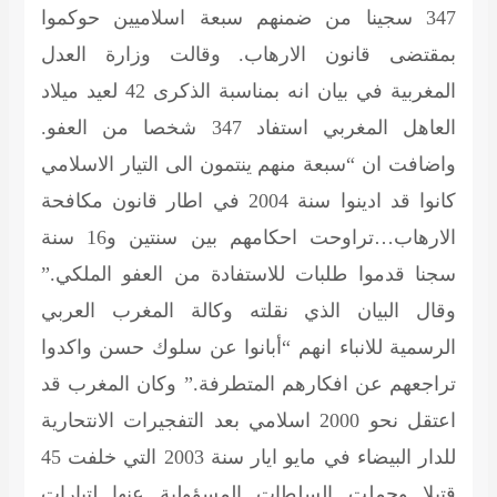
347 سجينا من ضمنهم سبعة اسلاميين حوكموا
بمقتضى قانون الارهاب. وقالت وزارة العدل
المغربية في بيان انه بمناسبة الذكرى 42 لعيد ميلاد
العاهل المغربي استفاد 347 شخصا من العفو.
واضافت ان “سبعة منهم ينتمون الى التيار الاسلامي
كانوا قد ادينوا سنة 2004 في اطار قانون مكافحة
الارهاب…تراوحت احكامهم بين سنتين و16 سنة
سجنا قدموا طلبات للاستفادة من العفو الملكي.”
وقال البيان الذي نقلته وكالة المغرب العربي
الرسمية للانباء انهم “أبانوا عن سلوك حسن واكدوا
تراجعهم عن افكارهم المتطرفة.” وكان المغرب قد
اعتقل نحو 2000 اسلامي بعد التفجيرات الانتحارية
للدار البيضاء في مايو ايار سنة 2003 التي خلفت 45
قتيلا وحملت السلطات المسؤولية عنها لتيارات