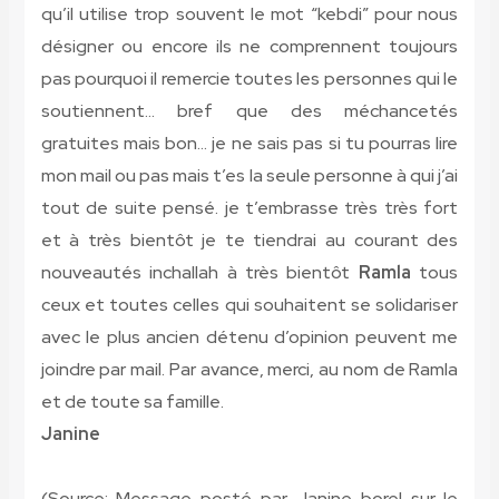
qu’il utilise trop souvent le mot “kebdi” pour nous
désigner ou encore ils ne comprennent toujours
pas pourquoi il remercie toutes les personnes qui le
soutiennent… bref que des méchancetés
gratuites mais bon… je ne sais pas si tu pourras lire
mon mail ou pas mais t’es la seule personne à qui j’ai
tout de suite pensé. je t’embrasse très très fort
et à très bientôt je te tiendrai au courant des
nouveautés inchallah à très bientôt
Ramla
tous
ceux et toutes celles qui souhaitent se solidariser
avec le plus ancien détenu d’opinion peuvent me
joindre par mail. Par avance, merci, au nom de Ramla
et de toute sa famille.
Janine
(Source: Message posté par Janine borel sur le