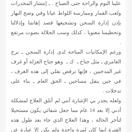
علينا النوم والراحة حتى الصباح . ـ إنتشار المخدرات
ولعب القمار وممارسة اللواط عيانا وفي وضح النهار
بإذن إدارة السجن وتشجيعها قصد إهانتنا وإذلالنا
وتحطيمنا معنويا ، كذلك وسب الجلالة بصوت مرتفع
.
ورغم الإمكانيات المتاحة لدى إدارة السجن ـ برج
العامري ـ مثل جناح ـ ك ـ وهو جناح العزلة أو غرف
غير المدخنين ، فإنها ترفض نقلي إلى هذه الغرف ،
في حين ينقل مساجين ـ الحق العام ـ بناء على
تدخلات .
ولعله يجدر بي الإشارة أنني لم أتلق العلاج لمشكلة
أذني إلا بعد 14 عام مما جعل شفائي يكون مستحيلا
لتأخر الحالة ، وهذا العلاج الذي جاء بعد طول هذه
الفترة إنما كان لمرة واحدة ولم يكن إلا عبارة عن