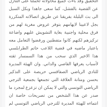
التحقيق وقد باءت جميع محاولاته لحملنا على التنازل
عن القضية بالفشل، كما سعى جاهدا وبكل السبل
الى بث البلبلة بفريقنا عن طريق اتصالاته المتكررة
بجل لاعبينا لايهامهم بتوفر عروض مغرية لهم من
فرق محلية واجنبية بغاية التشويش عليهم واضاعة
تركيزهم لكنهم كانوا متفطنين ورفضوا التعامل معه
باعتبار ماضيه في قضية اللاعب حاتم الطرابلسي
هذا الاخير الذي سحب من هذا السمسار ثقته
لأسباب يعرفها القاصي والداني. وان الهيئة المديرة
للنادي الرياضي الصفاقسي حريصة على التذكير
بحسن ومتانة العلاقة التي تجمعها بجمعية الترجي
الرياضي التونسي والتي لا يمكن ان تزعزع لمجرد ما
صدر عن هذا الشخص من تصريحات خاصة ان
انتماءه للهيئة المديرة للترجي الرياضي التونسي لم