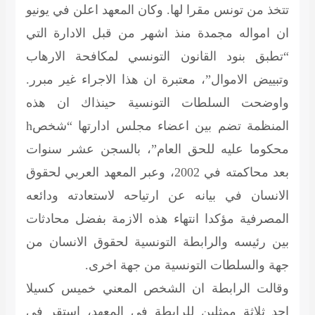
تتخذ من تونس مقرا لها. وكان المعهد اعلن في يونيو
ان امواله مجمدة منذ اشهر من قبل الادارة التي
“تطبق بنود القانون التونسي لمكافحة الارهاب
وتبييض الاموال”، معتبرة ان هذا الاجراء غير مبرر.
واوضحت السلطات التونسية حينذاك ان هذه
المنظمة تضم بين اعضاء مجلس ادارتها “شخصh
محكوما عليه للحق العام”، بالسجن عشر سنوات
بعد محاكمته في 2002، وعبر المعهد العربي لحقوق
الانسان في بيانه عن ارتياحه لاستعادته ودائعه
المصرفية مؤكدا انتهاء هذه الازمة بفضل محادثات
بين رئيسه والرابطة التونسية لحقوق الانسان من
جهة والسلطات التونسية من جهة اخرى.
وقالت الرابطة ان الشخص المعني خميس كسيلا
احد ثلاثة ممثلين للرابطة في المعهد، استقر في