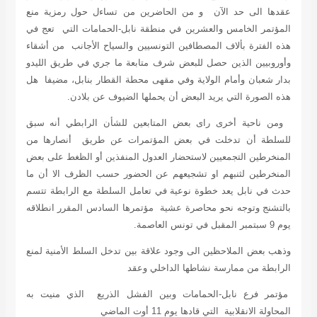
عقدها الى حد الآن و من الحاضرين من تساءل حول رمزية منع
المؤتمر الخامس والعشرين في منطقة نابل-الحمامات التي تعج في
هذه الفترة بألاف المصطافين التونسيين والسياح الأجانب من أشقاء
وأوروبيين الذين حصل للبعض شرف متابعة ما جري في طريق الليدو
بدار شعبان وأمام الولاية وفي مقهى محطة القطار بنابل، مضيفا هل
هذه الصورة التي يريد البعض أن يحملها الضيوف عن بلادن.
ومن ناحية أخرى راى بعض المتابعين للشأن الرابطي أنه سبق
للسلطة أن تدخلت في بعض المؤتمرات عن طريق أنصارها من
المنخرطين التجمعيين لاستحضار العدول المنفذين أو الظغط على بعض
المنخرطين لثنبهم او تشجيعهم عن الحضور حسب الظرف الا أن ما
حدث في نابل يعد خطوة نوعية في تعامل السلطة مع الرابطة تتسم
بالتشنج وتوجه نحو محاصرة عشية مؤتمرها السادس المقرر انطلاقه
يوم 9 سبتمبر المقبل في تونس العاصمة.
وذهب بعض الملاحظين الى وجود علاقة بين تدخل السلط الأمنية لمنع
الرابطة من ممارسة نشاطها الداخلي وعقد
مؤتمر فرع نابل-الحمامات وبين الفشل الذريع الذي منيت به
المحاولة الانقلابية التي قادها يوم 11 أوت الماضي