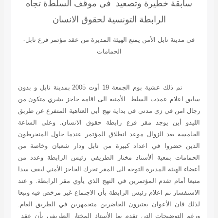
سابقة خطيرة وتصعيد في موقف السلط
ة
تجاه
الرابطة التونسية لحقوق الانسان
في مدينة نابل الأمن يمنع الهيئة المديرة من عقد مؤتمر فرع نابل-
الحمامات
تم ذلك عشية بوم الجمعة 19 أوت 2005 بمدينة نابل و بدون
سابق اعلام عمدت السلط الأمنية الى اقامة حاجز بشري متكون من
رجال امن في زي مدني في بداية نهج أبي العتاهية المتفرع عن طربق
الليدو أين يوجد مقر فرع رابطة حقوق الانسان. وعلى الساعة
الخامسة بعد الزوال موعد انطلاق المؤتمر عندما حاول المنخرطون
الذين حضروا في اعداد كبيرة من نابل ودار شعبان وخاصة من
الحمامات بمعية ألأستاذ مختار الطريفي رئيس الرابطة وعدد من
أعضاء الهيئة المديرة التوجه الى المقر تحرك الحاجز الأمني ليقف سدا
منيعا أمام تقدم المؤتمرين في النهج الذي يأوي مقر الرابطة. و عند
الاستفسار تم اعلام رئيس الرابطة بأن الاجتماع غير مرخص فيه وتبعا
لذلك فان الأعوان يعتبرون الحاضرين متجمهرين في الطريق العام.
ورغم التوضيحات التي تقدم بها الأستاذ المختار الطريفي بأن عقد