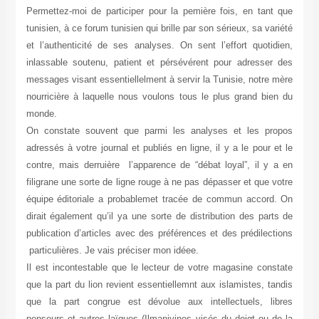
Permettez-moi de participer pour la pemière fois, en tant que
tunisien, à ce forum tunisien qui brille par son sérieux, sa variété
et l’authenticité de ses analyses. On sent l’effort quotidien,
inlassable soutenu, patient et pérsévérent pour adresser des
messages visant essentiellelment à servir la Tunisie, notre mère
nourricière à laquelle nous voulons tous le plus grand bien du
monde.
On constate souvent que parmi les analyses et les propos
adressés à votre journal et publiés en ligne, il y a le pour et le
contre, mais derruière l’apparence de “débat loyal”, il y a en
filigrane une sorte de ligne rouge à ne pas dépasser et que votre
équipe éditoriale a probablemet tracée de commun accord. On
dirait également qu’il ya une sorte de distribution des parts de
publication d’articles avec des préférences et des prédilections
particulières. Je vais préciser mon idéee.
Il est incontestable que le lecteur de votre magasine constate
que la part du lion revient essentiellemnt aux islamistes, tandis
que la part congrue est dévolue aux intellectuels, libres
penseurs et autres laïques (Ilmaniyines visés du doigt ou de la