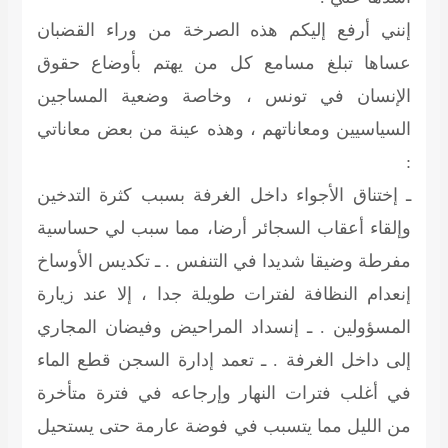
إنني أرفع إليكم هذه الصرخة من وراء القضبان
عساها تبلغ مسامع كل من يهتم بأوضاع حقوق
الإنسان في تونس ، وخاصة وضعية المساجين
السياسيين ومعاناتهم ، وهذه عينة من بعض معاناتي
:
ـ إختناق الأجواء داخل الغرفة بسبب كثرة التدخين
وإلقاء أعقاب السجائر أرضا، مما سبب لي حساسية
مفرطة وضيقا شديدا في التنفس . ـ تكديس الأوساخ
إنعدام النظافة لفترات طويلة جدا ، إلا عند زيارة
المسؤولين . ـ إنسداد المراحيض وفيضان المجاري
إلى داخل الغرفة . ـ تعمد إدارة السجن قطع الماء
في أغلب فترات النهار وإرجاعه في فترة متأخرة
من الليل مما يتسبب في فوضة عارمة حتى يستحيل