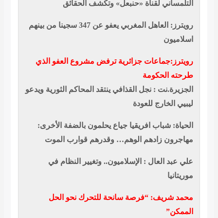
التلمساني لقناة «حنبعل» وتكشف الحقائق
رويترز: العاهل المغربي يعفو عن 347 سجينا من بينهم
اسلاميون
رويترز:جماعات جزائرية ترفض مشروع العفو الذي
طرحته الحكومة
الجزيرة.نت : نجل القذافي ينتقد المحاكم الثورية ويدعو
ليبيي الخارج للعودة
الحياة: شباب افريقيا جياع يحلمون بالضفة الأخرى:
مهاجرون زادهم الوهم… وقدرهم قوارب الموت
علي عبد العال : الإسلاميون.. وتغيير النظام في
موريتانيا
محمد شريف: “فرصة سانحة للتحرك نحو الحل
الممكن”