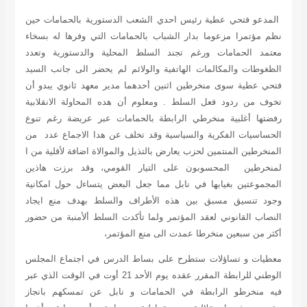
المدعو فتحي عطية رئيس احدي الشعب الدستورية بالحمامات حين
نظم مؤتمرا مزعوما بدار الشباب بالحمامات التي وفرها له بسخاء
معتمد الحمامات ورغم تجند السلط المحلية والدستورية وتعدد
الظغوطات والمكالمات الهاتفية والولائم لم يحضر الى جانب السيد
فتحي عطية سوى منخرطين اثنين أحدهما مدير معهد ثانوي يبدو أن
تخوف من ردود فعل السلط . ومعلوم أن هده المحاولة الانقلابية
رفضتها أغلبية منخرطي الرابطة بالحمامات عبر عريضة رغم تنوع
الحساسيات الفكرية والسياسية وقد تخلف عن هدا الاجماع عدد من
المنخرطين المنتمين لحزب يعارض بالتذيل والموالاة اضافة لأقلية من ا
لمنخرطين المحسوبون على التيار القومي، وقد برزت هاذين
المجموعتين بغيابها في نابل مما جعل البعض يتساءل حول امكانية
وجود تنسيق مسبق بين هذه الأطراف والسلط بهدف منع ايجاد
النصاب القانوني لعقد المؤتمر ولما تأكدت السلط ألأمنبة من حضور
أكثر من سبعين منخرطا عمدت الى منع المؤتمر،
معطيات و تساؤلات ستطرح على بساط الدرس في اجتماع المجلس
الوطني للرابطة المقرر عقده يوم الأحد 21 أوت في الوقت الذي عبر
فيه منخرطو الرابطة في الحمامات و نابل عن تمسكهم بانجاز