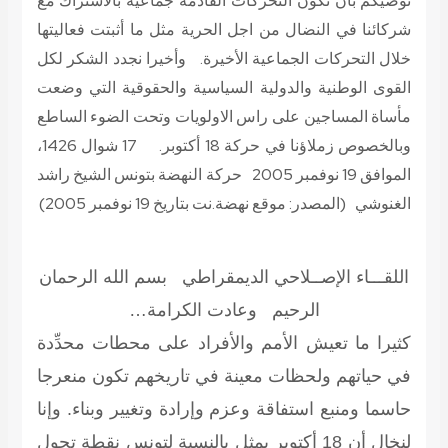
نوصيكم بأن تكون التحركات القادمة جماعية بالاشتراك مع
شركائنا في النضال من اجل الحرية مثل ما أثبتت فعاليتها
خلال التحركات الجماعية الأخيرة. وأخيرا نجدد الشكر لكل
القوى الوطنية والدولية السياسية والحقوقية التي وضعت
مأساة المساجين على راس الاولويات وتحت الضوء الساطع
وبالخصوص زملاؤنا في حركة 18 أكتوبر. 17 شوال 1426،
الموافق 19 نوفمبر 2005 حركة النهضة بتونس
الشيخ راشد
الغنوشي
(المصدر: موقع نهضة.نت بتاريخ 19 نوفمبر 2005)
اللقـــاء الإصــلاحي الديمقراطي
بسم الله الرحمان
الرحيم
وعادت الكرامة…
كثيرا ما تعيش الأمم والأفراد على محطات محدِّدة
في حياتهم ولحظات معينة في تاريخهم تكون منعرجا
حاسما ومنبع استفاقة وعزم وإرادة وتغيير وبناء. وإنا
لنخال أن 18 أكتوبر يمثل بالنسبة لتونس نقطة تحول