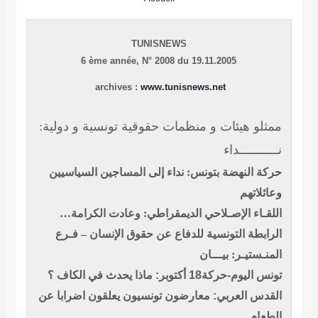
TUNISNEWS
6 ème année,
N° 2008 du 19.11.2005
archives :
www.tunisnews.net
ممثلو هيئات و منظمات حقوقية تونسية و دولية:
نـــــــــــداء
حركة النهضة بتونس: نداء إلى المساجين السياسيين
وعائلاتهم
اللقـاء الإصـلاحي الديمقراطي: وعادت الكرامة…
الرابطة التونسية للدفاع عن حقوق الإنسان – فـرع
المنـستيـر: بيـــان
تونس اليوم-حركة18
أكتوبر:
ماذا يحدث في الكاف
؟
القدس العربي: معارضون تونسيون يعلقون اضرابا عن
الطعام