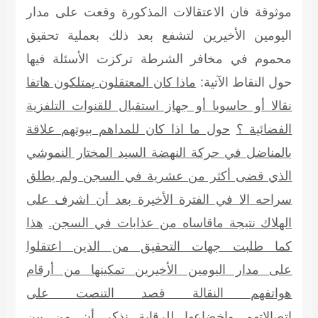
موثوقة فان الاعتقالات المذكورة وقعت على
مدار
اليومين الأخيرين لتشفع بعد ذلك بعملية تحقيق
محموم في مخافر الشرطة تركزت
الأسئلة فيها
حول النقاط الآتية:
ماذا كان المعتقلون
يمتلكون هاتفا
نقالا أو حاسوبا أو جهاز استقبال للقنوات التلفزية
الفضائية
؟
حول ما اذا كان للمداهم بيوتهم علاقة
بالمناضل في
حركة النهضة السيد المختار النموشي
الذي قضى أكثر من عشرية في السجن ولم يطلق
سراحه
الا في الفترة الأخيرة بعد أن اشرف على
الهلاك نتيجة ماقاساه من عذابات في
السجن.
هذا
كما طلبت جهات التحقيق من الذين اعتقلوا
على
مدار اليومين الأخيرين تمكينها من أرقام
هواتفهم النقالة قصد التنصت على
اتصالاتهم
واخضاعها للرقابة
نذكر أن
من بين