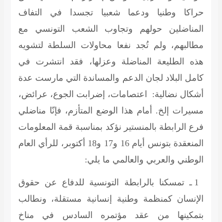
حراكا وطنيا ودعما شعبيا تجسدا في التفاف
المناضلين حولهم وتجاوب الشعب التونسي مع
مطالبهم، ولم تُجد نفعا محاولات السلطة لتشويه
هذه الطليعة المناضلة وعزلها، فقد انتشرت في
كامل البلاد لجان الدعم والمساندة التي مارست عدة
أشكال نضالية:
اعتصامات، إضرابت الجوع، عرائض،
مسيرات إلخ. أمام هذا الوضع المتأزم، فإنّا مناضلي
فرع الرابطة بالمنستير نؤكد بمناسبة قمة المعلومات
المنعقدة بتونس أيام 16 و17 و18 أكتوبر، للرأي العام
الوطني والعربي والعالمي ما يلي:
1 ـ تمسكنا بالرابطة التونسية للدفاع عن حقوق
الإنسان كمنظمة وطنية إنسانية مستقلة، ونطالب
بتمكينها من عقد مؤتمره السادس في مناخ