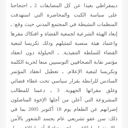
ديمقراطي بعيدا عن كل المضايقات 2 ـ احتجاجنا
على سياسة الكبت والمحاصرة التي استهدفت
المنظمات النشيطة في المجتمع المدني حيث وقع: ـ
إبعاد الهيئة الشرعية لجمعية القضاة و افتكاك مقرها
واعتماد هيئة منصبة لتمثيلهم وذلك تكريسا لتبعية
القضاء للسلطة التنفيذية. ـ الحيلولة دون انعقاد
مؤتمر نقابة الصحافيين التونسيين منعا لحرية الكلمة
وتكريسا لتبعية الإعلام. ـ تعطيل انعقاد المؤتمر
السادس للرابطة بقرار سياسي تحت غطاء قضائي
وغلق مقراتها الجهوية. 3 ـ دعمنا للمطالب
المشروعة التي أعلن من أجلها الإخوة المناضلون
إضرابهم عن الطعام يوم 18 أكتوبر 2005 بما في
ذلك: سن عفو تشريعي عام يجسد الشعور بالأمن
والاستقرار، إطلاق سراح سجناء الرأي، إطلاق سبيل