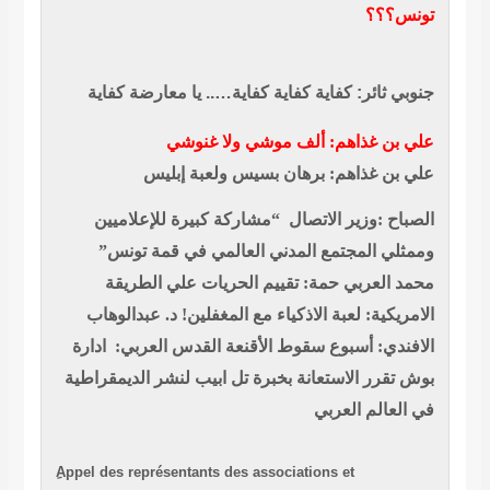
تونس؟؟؟
جنوبي ثائر:
كفاية كفاية كفاية….. يا معارضة كفاية
علي بن غذاهم: ألف موشي ولا غنوشي
علي بن غذاهم: برهان بسيس ولعبة إبليس
الصباح :وزير الاتصال “مشاركة كبيرة للإعلاميين
وممثلي المجتمع المدني العالمي في قمة تونس”
محمد العربي حمة: تقييم الحريات علي الطريقة
الامريكية: لعبة الاذكياء مع المغفلين!
د. عبدالوهاب
الافندي: أسبوع سقوط الأقنعة
القدس العربي: ادارة
بوش تقرر الاستعانة بخبرة تل ابيب لنشر الديمقراطية
في العالم العربي
ِAppel des représentants des associations et