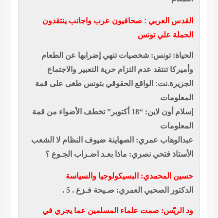
القدس العربي : صحافيون عرب واجانب ينتقدون
الحملة علي تونس
الحياة: تونس: شخصيات تنهي إضرابها عن الطعام
وأميركا تنتقد عدم التزام حرية التعبير والاجتماع
الجزيرة.نت: الواقع الحقوقي بتونس طغى على قمة
المعلومات
إسلام أون لاين: “18 أكتوبر” تخطف الأضواء من قمة
المعلومات
عبدالوهاب عمري: الصهاينة ضيوف النظام لا الشعب
الأستاذ فتحي نصري: ماذا بعـد اضـراب الجـوع ؟
حسين المحمدي: البسيكولوجيا والسياسة
الدكتور الصحبي العمري: صـيحة فـزع . 5 .
ود الريّس: صمت علماء المسلمين عما يجري في