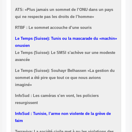
ATS: «Plus jamais un sommet de l’ONU dans un pays
qui ne respecte pas les droits de l’homme»
RTBF : Le sommet accouche d’une souris
Le Temps (Suisse): Tunis ou la mascarade du «machin»
onusien
Le Temps (Suisse): Le SMSI s’achève sur une modeste
avancée
Le Temps (Suisse): Souhayr Belhassen «La gestion du
sommet a été pire que tout ce que nous avions
imaginé»
InfoSud : Les caméras s’en vont, les policiers
resurgissent
InfoSud : Tunisie, l’arme non violente de la grève de
faim
Terraviva: L
a société civile met à nu les violations des