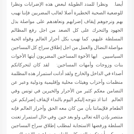
أيضا. ونظرا للمدد الطويلة لبعض هذه الإضرابات ونظرا
للوضعية الصحية الخطيرة أصلا لغالب المضربين فإننا نهيب
بهم ونرجوهم إيقاف إضرابهم ونعاهدهم على مواصلة بذل
الجهود والتحرك على كل الصعد من اجل رفع المظالم
المسلطة عليهم، كما نهيب بكل أحرار العالم وقواه الحية
مواصلة النضال والعمل من اجل إطلاق سراح كل المساجين
السياسيين. ايها الأخوة المساجين المضربون أيتها الأخوات
بنات وزوجات وأمهات المساجين: لقد كان لتحركاتكم
أصداء في الداخل والخارج ولقد أدانت استمرار هذه المظلمة
منظمات وأحزاب وهيئات محلية وإقليمية ودولية وعبر عن
التضامن معكم كثير من الأحرار والخيرين في تونس وفي
العالم. اننا اذ نتوجه إليكم اليوم بالنداء لإيقاف إضرابكم عن
الطعام فلإيماننا بأن من كان معه الحق وأحرار العالم فإنه
منتصر بإذن الله تعالى ولو بعد حين. وفي حال استمرار تعنت
السلطة ورفضها الاستجابة لمطلب إطلاق سراح المساجين