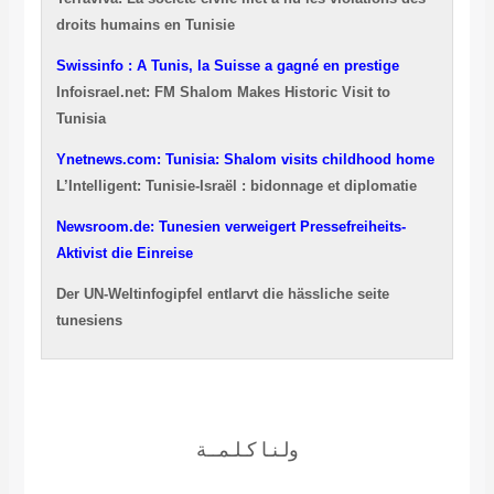
droits humains en Tunisie
Swissinfo : A Tunis, la Suisse a gagné en prestige
Infoisrael.net: FM Shalom Makes Historic Visit to
Tunisia
Ynetnews.com: Tunisia: Shalom visits childhood home
L’Intelligent: Tunisie-Israël : bidonnage et diplomatie
Newsroom.de: Tunesien verweigert Pressefreiheits-
Aktivist die Einreise
Der UN-Weltinfogipfel entlarvt die hässliche seite
tunesiens
ولـنـا كـلـمــة