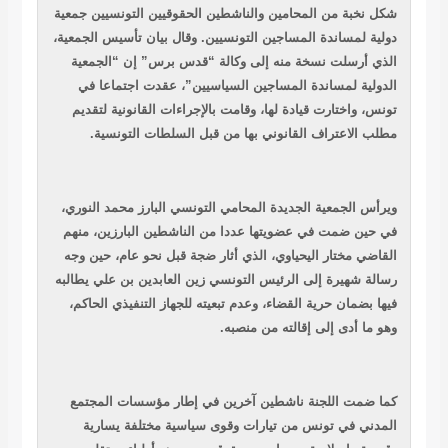
شكل نخبة من المحامين والناشطين الحقوقيين التونسيين جمعية
دولية لمساندة المساجين التونسيين. وقال بيان تأسيس الجمعية،
الذي أرسلت نسخة منه إلى وكالة “قدس برس” إن “الجمعية
الدولية لمساندة المساجين السياسيين”، عقدت اجتماعا في
تونس، واختارت قيادة لها، وقامت بالإجراءات القانونية لتقديم
مطلب الاعتراف القانوني بها من قبل السلطات التونسية.
ويرأس الجمعية الجديدة المحامي التونسي البارز محمد النوري،
في حين ضمت في عضويتها عددا من الناشطين البارزين، منهم
القاضي مختار اليحياوي، الذي أثار ضجة قبل نحو عام، حين وجه
رسالة شهيرة إلى الرئيس التونسي زين العابدين بن علي يطالبه
فيها بضمان حرية القضاء، وعدم تبعيته للجهاز التنفيذي الحاكم،
وهو ما أدى إلى إقالته من منصبه.
كما ضمت اللجنة ناشطين آخرين في إطار مؤسسات المجتمع
المدني في تونس من تيارات وقوى سياسية مختلفة يسارية