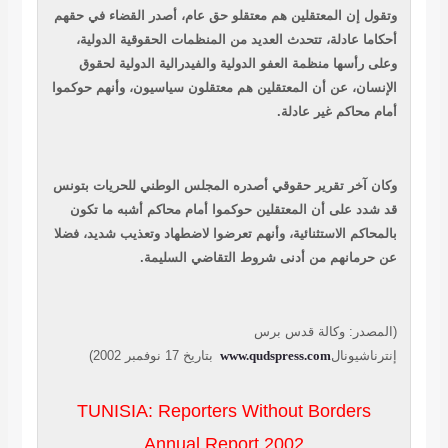
وتقول إن المعتقلين هم معتقلو حق عام، أصدر القضاء في حقهم
أحكاما عادلة، تتحدث العديد من المنظمات الحقوقية الدولية،
وعلى رأسها منظمة العفو الدولية والفيدرالية الدولية لحقوق
الإنسان، عن أن المعتقلين هم معتقلون سياسيون، وأنهم حوكموا
أمام محاكم غير عادلة.
وكان آخر تقرير حقوقي أصدره المجلس الوطني للحريات بتونس
قد شدد على أن المعتقلين حوكموا أمام محاكم أشبه ما تكون
بالمحاكم الاستثنائية، وأنهم تعرضوا لاضطهاد وتعذيب شديد، فضلا
عن حرمانهم من أدنى شروط التقاضي السليمة.
(المصدر: وكالة قدس برس
بتاريخ 17 نوفمبر 2002)
www.qudspress.com
إنترناشيونال
TUNISIA: Reporters Without Borders
Annual Report 2002