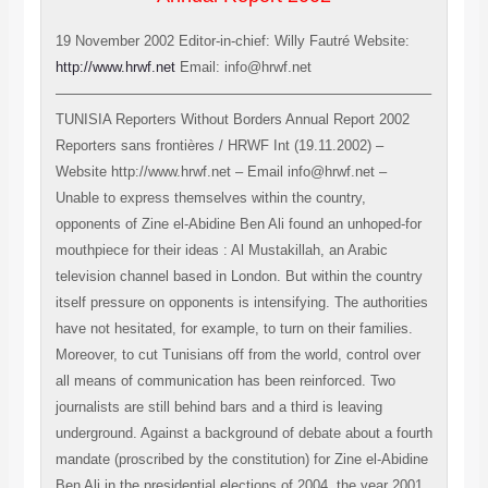
19 November 2002 Editor-in-chief: Willy Fautré Website:
http://www.hrwf.net
Email: info@hrwf.net ——————————————————————————– TUNISIA Reporters Without Borders Annual Report 2002 Reporters sans frontières / HRWF Int (19.11.2002) – Website http://www.hrwf.net – Email info@hrwf.net – Unable to express themselves within the country, opponents of Zine el-Abidine Ben Ali found an unhoped-for mouthpiece for their ideas : Al Mustakillah, an Arabic television channel based in London. But within the country itself pressure on opponents is intensifying. The authorities have not hesitated, for example, to turn on their families. Moreover, to cut Tunisians off from the world, control over all means of communication has been reinforced. Two journalists are still behind bars and a third is leaving underground. Against a background of debate about a fourth mandate (proscribed by the constitution) for Zine el-Abidine Ben Ali in the presidential elections of 2004, the year 2001 was characterised by repression. The master of Carthage, destabilised by criticism expressed publicly by several personalities of the establishment, cracked down even harder on opponents. Assisted in this task by a formidable police force (130,000 agents), he repeatedly attacked human rights activists, opposition leaders and journalists throughout the year. These opponents, unable to express themselves within the country, nevertheless found an unhoped-for mouthpiece for their ideas : Al Mustakillah. With its leading programme \”Le Grand Maghreb\”, this London-based Arabic television channel directed by a Tunisian, Mohammed Elhachmi, has managed to empty the streets every Sunday afternoon. To counteract the growing popularity of the channel, considered to be \”harmful\” to Tunisia, public sector television organised, for the first time ever, two televised debates on democracy and human rights ! The new minister in charge of human rights and communication, Slaheddine Maâoui, has tried a number of times, in vain, to show the Tunisian authorities\’ determination to improve freedom of _expression in the country. The media scene remains unchanged. Even if a few titles have dared to publish some criticism of the government, the majority have encouraged Zine el-Abidine Ben Ali to stand again in the 2004 presidential elections. The April reform to the press code disappointed many journalists who were hoping for \”an end to the existing paradox of official liberal discourse and continued censorship\”. The same journalists also asked for the lifting of restrictions on \”a number\” of their confreres \”banned from practising their profession\”. In the past few years many journalists have had to work for the foreign press, to create on-line newspapers or even to go into exile because unable to practise in their own country. Sihem Bensedrine, managing editor of the on-line newspaper Kalima, was jailed for several weeks in the summer after being subjected to various forms of pressure. Although Taoufik Ben Brik, who went on a hunger strike in April 2000, was not directly intimidated, his family was pressurised. Two journalists with Islamist leanings have been in jail since 1992 and a third has been living underground since 1998. Control over the means of communication, including the Internet, was again stepped up in 2001. All access to sites judged \”dangerous\”, whether they are Tunisian or French and belong to newspapers or human rights organisations, are blocked by \”information police\”. Message services are treated likewise, telephone lines are regularly cut and post is opened. Three journalists jailed Two journalists of Islamist persuasion have been in jail since 1992. Hamadi Jebali, managing editor of the weekly Al Fajr, the unofficial organ of the Islamist movement Ennahda, was sentenced by the Tunis military court to 16 years\’ imprisonment for \”agression with the intention to change the nature of the state\” and \”membership of an illegal organisation\”. Shortly before that the journalist had served a one-year jail sentence for publishing an article criticising the system of military courts. Abdellah Zouari, also with Al Fajr, was arrested on 12 April 1991 and sentenced to 11 years\’ imprisonment for \”membership of an illegal organisation\”. The two journalists were tried on 28 August 1992 along with 277 members of the Ennahda movement, for being involved in an \”Islamist plot\”. This trial failed to meet international standards of fairness and was characterised by vague indictments, torture, arbitrary detention, limited access to lawyers, and so on. Since then Hamadi Jebali and Abdellah Zouari have been detained in difficult conditions : overcrowded cells, lack of medication, obstacles to family visits, pressure on lawyers, etc. Sihem Bensedrine, managing editor of the on-line magazine Kalima and spokesperson for the CNLT, the Council for Freedom in Tunisia, was arrested on 26 June at Carthage airport on her return from France. She was taken to the Manouba women\’s prison in Tunis. A few days earlier the journalist had appeared on the programme \”Le Grand Maghreb\” on the London-based television channel Al Mustakillah. On that occasion she had discussed corruption, torture and the judiciary\’s lack of independence in Tunisia. She was charged with \”libel\” and \”undermining the judiciary\” and released on parole on 11 August. On 1 January 2002 her trial had still not opened. A journalist attacked On 3 February 2001 Jalel Zoghlami, managing editor of the monthly Kaws el Karama (not recognised by the authorities), was assaulted by a man in the street who hit him on the head with an iron bar. Three days later the journalist and his friends were assaulted by plainclothes policemen outside his home. Some of them were injured. At the same time about 100 plainclothes policemen blocked the road. Due to these incidents, the journalist decided to go on a hunger strike. Kaws el Karama had been launched a few days earlier at the home of Taoufik Ben Brik, Jalel Zoghlami\’s brother. The first issue of Kaws el Karama had run the headlines \”Ben Ali, 13 years, that\’s enough !\”. Pressure and obstruction Hamma Hammami, managing editor of El Badil and leader of the POCT (Tunisian Workers\’ Communist Party), has been living underground since February 1998. After being sentenced, along with his editor-in-chief, to two and a half years in jail in 1992 for \”spreading false news\”, he was again convicted in August 1999 for \”maintaining an inauthorized party\”. He was sentenced in his absence to nine years and three months in jail. In 2001 police intensified surveillance of his wife, advocate Radhia Nasraoui, his three daughters and other members of his family, who are regularly victims of intimidation. On 12 January 2001, without any explanation, the authorities seized the 198th issue of the weekly El Mawkif which contained articles on recent trials of human rights activists. El Mawkif, the organ of the legal opposition PDP, the progressive democratic party, is the only opposition newspaper deprived, because of its independent standpoint, of government subsidies and advertising allocated by the state and public-sector or para-state businesses. While four members of Reporters Without Borders were distributing copies of Kaws el Karama on 21 February in the centre of Tunis, about ten plainclothes policemen grabbed the copies of the monthly form them and confiscated the organisation\’s video camera. General secretary Robert Ménard and another member of Reporters Without Borders were taken to the airport and expelled. In March the fortnightly Salama, published in Paris, was banned. In one of the articles a journalist had highlighted \”the limits of Tunisians\’ freedom of _expression\”. In the following month, the 6 April edition of the French daily Le Monde was seized. The full-page article on Tunisia, headed \”Tunisian