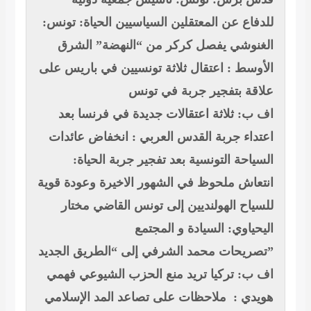
للدفاع عن المعتقلين السياسيين
الحياة: تونس:
الغنوشي يفصل كركر من “النهضة”
الشرق
الأوسط : اعتقال ثلاثة تونسيين في باريس على
علاقة بتفجير جربة في تونس
اف ب: ثلاثة اعتقالات جديدة في فرنسا بعد
اعتداء جربة
القدس العربي : انخفاض عائدات
السياحة التونسية بعد تفجير جربة
الحياة:
انتعاش ملحوظ في الشهور الاخيرة وعودة قوية
للسياح الهولنديين إلى تونس
القاضي مختار
اليحياوي: السيادة و المجتمع
تصريحات محمد الشرفي إلى “الطريق الجديد”
اف ب: تركيا تريد منع الحزب الشيوعي
فهمي
هويدي : ملاحظات على تصاعد المد الإسلامي