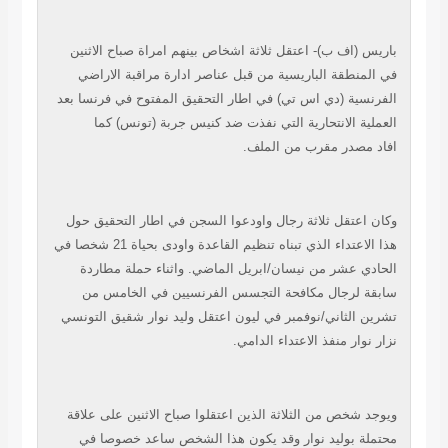
باريس (اف ب)- اعتقل ثلاثة اشخاص بينهم امراة صباح الاثنين
في المنطقة
الباريسية من قبل عناصر ادارة مراقبة الاراضي
الفرنسية (دي اس تي) في اطار التحقيق
المفتوح في فرنسا بعد
العملية الانتحارية التي نفذت ضد كنيس جربة (تونس) كما
افاد
مصدر مقرب من الملف.
وكان اعتقل ثلاثة رجال واودعوا السجن في اطار التحقيق حول
هذا الاعتداء الذي
تبناه تنظيم القاعدة واودى بحياة 21 شخصا في
الحادي عشر من نيسان/ابريل الماضي.
واثناء حملة مطاردة
سابقة لرجال مكافحة التجسس الفرنسيين في الخامس من
تشرين
الثاني/نوفمبر في ليون اعتقل وليد نوار شقيق التونسي
نزار نوار منفذ الاعتداء
الدامي.
ويوجد شخص من الثلاثة الذين اعتقلوا صباح الاثنين على علاقة
محتملة بوليد نوار
وقد يكون هذا الشخص ساعد خصوصا في