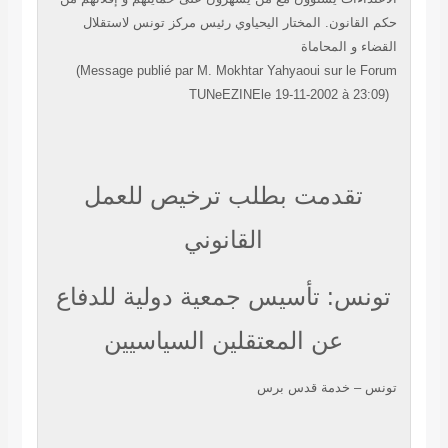
حكم القانون.
المختار اليحياوي
رئيس مركز تونس لاستقلال
القضاء و المحاماة
(Message publié par M. Mokhtar Yahyaoui sur le Forum
TUNeEZINEle 19-11-2002 à 23:09)
تقدمت بطلب ترخيص للعمل
القانوني
تونس: تأسيس جمعية دولية للدفاع
عن المعتقلين السياسيين
تونس – خدمة قدس برس