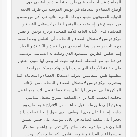
المحاماة عن احتجاجه على طرد بعثة البحث و التقصي حول
أوضاع القضاء و المحاماة في تونس المرسلة من طرف اللجنة
الدولية للحقوقيين بجينيف و ذلك للمرة الثانية في أقل من سنة و
عن الامتناع عن إجابة طلب المقرر الخاص لاستقلال القضاء و
المحاماة لدى الأمانة العامة للأمم المتحدة بزيارة تونس. و يعتبر
مركز تونس لاستقلال القضاء و المحاماة أن التعامل بهذه الصفة
مع هيئات دولية من هذا المستوى من الخبرة و الكفاءة و الحياد
إنما يعكس الطريق المسدود الذي وصلت له السياسة الرسمية
في تعاملها مع السلطة القضائية بحيث لم يبقى لها سوى التعتيم
على حقيقة الأوضاع التي تردت لها و يؤكد تمسكه بمراجعة
تنظيمها طبق المقاييس الدولية لاستقلال القضاء و المحاماة. كما
يستغرب مركز تونس لاستقلال القضاء و المحاماة من الإهانة
المتكررة التي تتعرض لها أعلى هيئة قضائية في بلادنا متمثلة في
محكمة التعقيب كلما تراءى للسلطة تسريح معتقل سياسي
بدعوتها إلى غلق ملفه قبل ساعات من الإفراج عليه بما يقوم
شاهدا إضافيا على مدى التوظيف الذي تحول إليه القضاء و ذلك
بحجز أعلى سلطة قضائية في بلادنا مؤتمنة على حسن تطبيق
القانون عن مباشرة اختصاصاتها بكل تجرد و نزاهة و استقلالية
تجسيما لقيم العدالة و علوية القانون. كما يتابع مركز تونس