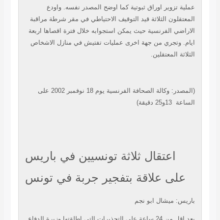
عملية تزوير اوراق ثبوتية كما اوضح المصدر نفسه.
واودع
المعتقلون الثلاثة قيد التوقيف الاحتياطي في مقر شرطة مراقبة
الاراضي
الفرنسية حيث يمكن استجوابه خلال فترة اقصاها اربعة
ايام. وتجري من جهة اخرى عمليات
تفتيش في منازل الاشخاص
الثلاثة المعتقلين.
المصدر: وكالة الصحافة الفرنسية يوم 18 نوفمبر 2002 على
(
الساعة
13و25 دقيقة)
اعتقال ثلاثة تونسيين في باريس
على علاقة بتفجير جربة في تونس
باريس: ميشال ابو نجم
بعد اقل من 24 ساعة على التحذيرات التي اطلقتها وزيرة الدفاع