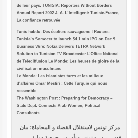
de leur pays.
TUNISIA: Reporters Without Borders
Annual Report 2002
J. A. L´Intelligent: Tunisie-France,
La confiance retrouvée
Tunis hebdo: Des écoliers sauvageons !
Reuters:
Tunisia’s Somocer to launch $4.1 mln IPO on Dec 9
Business Wire: Nokia Delivers TETRA Network
Solution to Tunisian TV Broadcaster L’Office National
de Telediffusion
Le Monde: Les heures de gloire de la
civilisation musulmane
Le Monde: Les islamistes turcs et les milieux
d’affaires
Omar Mestiri : Cette Turquie qui nous
ressemble
The Washington Post : Preparing for Democracy –
State Dept. Connects Arab Women, Political
Consultants
مركز تونس لاستقلال القضاء و المحاماة: بيان
قدس برس: تونس: تأسيس جمعية دولية