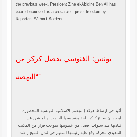
تونس: الغنوشي يفصل كركر من
“النهضة”
أفيد في اوساط حركة (النهضة) الاسلامية التونسية المحظورة
امس ان صالح كركر, احد مؤسسيها البارزين والمنشق عن
قيادتها منذ سنوات, فصل من عضويتها بموجب قرار من المكتب
التنفيذي للحركة وقع عليه رئيسها المقيم في لندن الشيخ راشد