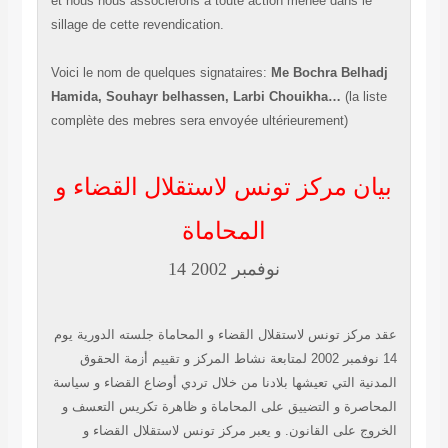
et nous nous associerons à toute action menée dans le
sillage de cette revendication.
Voici le nom de quelques signataires:
Me Bochra Belhadj
Hamida, Souhayr belhassen, Larbi Chouikha…
(la liste
complète des mebres sera envoyée ultérieurement)
بيان مركز تونس لاستقلال القضاء و
المحاماة
14 نوفمبر 2002
عقد مركز تونس لاستقلال القضاء و المحاماة جلسته الدورية يوم
14 نوفمبر 2002 لمتابعة نشاط المركز و تقييم أزمة الحقوق
المدنية التي تعيشها بلادنا من خلال تردي أوضاع القضاء و سياسة
المحاصرة و التضييق على المحاماة و ظاهرة تكريس التعسف و
الخروج على القانون. و يعبر مركز تونس لاستقلال القضاء و