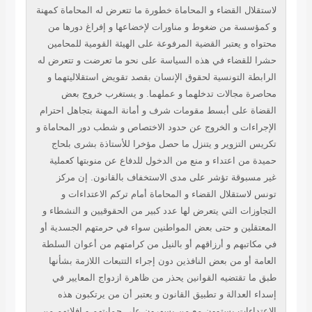
لاستقلال القضاء و المحاماة خطورة ما تتعرض له المحاماة كمهنة
و كمؤسسة من ضغوط و مناورات لإخضاعها و إفراغ دورها من
محتواه و يعتبر القضية المرفوعة على الهيئة القومية للمحامين
حشرا للقضاء في هذه السياسة على نحو ما تعرضت و تتعرض له
الرابطة التونسية لحقوق الإنسان بقصد تقويض استقلاليتهما و
محاصرة مجالات تدخلهما و عملهما. و يستغرب خروج بعض
القضاة على أبسط مقومات شرف و أمانة المهنة بتجاهل احترام
الإجراءات و الخروج عن حدود الاختصاص و شطب دور المحاماة و
تكريس التزوير و يتنزل ما حصل مؤخرا للأستاذة بشرى بلحاج
حميدة من اعتداء و منع من الدخول للدفاع عن منوبتها كعملية
غير مسبوقة تؤشر على مدى الاستخفاف بالقانون. إن مركز
تونس لاستقلال القضاء و المحاماة أمام تركم الاعتداءات و
التجاوزات التي يتعرض لها عدد كبير من الحقوقيين و النشطاء و
المعتقلين و حتى بعض المواطنين سواء في حرمتهم الجسدية أو
في مكاتبهم و أرزاقهم أو بالنيل من كرامتهم من أعوان السلطة
العامة أو من بعض النافذين دون إجراء التتبعات اللازمة بشأنها
طبق ما تقتضيه القوانين يحذر من ظاهرة ازدواج المعايير في
إسداء العدالة و تطبيق القانون و يعتبر أن من يرتكبون هذه
الاعتداءات يستوون مع من يسهرون على حمايتهم و إفلاتهم من