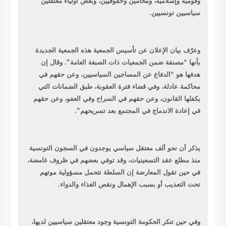
وقومية وإسلامية، ومحامين وحقوقيين، وبعض أولياء معتقلين
سياسيين تونسيين.
وعرّف بيان الإعلان عن تأسيس الجمعية هذه الجمعية الجديدة
بأنها “مصنفة ضمن الجمعيات ذات الصبغة العامة”. وقال إن
هدفها هو “الدفاع عن المساجين السياسيين، وعن حقهم في
محاكمة عادلة، وفي قضاء فترة العقوبة، طبق الضمانات التي
يكفلها القانون، وعن حقهم في السراح وفي العفو، وعن حقهم
في إعادة الاندماج في المجتمع بعد تسريحهم”.
يذكر أن نحو ألف معتقل سياسي يوجدون في السجون التونسية
منذ مطلع عقد التسعينيات، وقد توفي بعضهم في ظروف غامضة،
في حين تقول المعارضة إن السلطة تتحمل مسؤولية موتهم
تحت التعذيب أو بسبب الإهمال ونقص الغذاء والدواء.
وفي حين تنكر الحكومة التونسية وجود معتقلين سياسيين لديها،