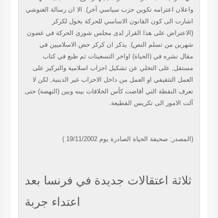
واعلان اعتزامه تكوين حزب سياسي آخر). الا ان رسالة الغنوشي
اشارت الى كون القانون الاساسي للحركة يخول لكركر
(الاعتراض على هذا القرار لدى مجلس شورى الحركة في غضون
شهرين من تسلم النص). يذكر ان كركر حض الاسلاميين في
مقال نشره في (الحياة) اواخر التسعينات ثم طبع في كتاب
مستقل, على التخلي عن تشكيل احزاب اسلامية والتركيز على
العمل التثقيفي او العمل من داخل الاحزاب غير الدينية, لكن لا
تعرف النقطة التي أفاضت كأس الخلافات بينه وبين (النهضة) حتى
آلت الامور الى تكريس القطيعة.
(المصدر: صحيفة الحياة الصادرة يوم 19/11/2002 )
ثلاثة اعتقالات جديدة في فرنسا بعد
اعتداء جربة