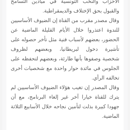
الأحزاب والنخب التونسية في ميادين التسامح
والقبول بحق الإختلاف والديمقراطية.
وقال مصدر مقرب من القناة إن الضيوف الأساسيين
للندوة اعتذروا خلال الأيام القليلة الماضية عن
الحضور، بعضهم لأسباب فنية مثل تأخر حصوله على
تأشيرة دخول لبريطانيا، وبعضهم لظروف
شخصية وصفوها بأنها طارئة، وبعضهم لتحفظه على
الجلوس في مائدة حوار واحدة مع شخصيات أخرى
تخالفه الرأي.
وقال المصدر إن تغيب هؤلاء الضيوف الأساسيين لم
يترك للقناة خيارا آخر غير إلغاء البرنامج، مع أن
جهودا كبيرة بذلت لتأمين نجاحه خلال الأسابيع الثلاثة
الماضية.