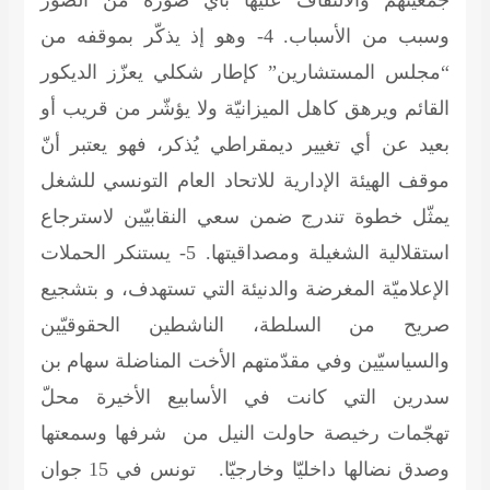
وسبب من الأسباب. 4- وهو إذ يذكّر بموقفه من
“مجلس المستشارين” كإطار شكلي يعزّز الديكور
القائم ويرهق كاهل الميزانيّة ولا يؤشّر من قريب أو
بعيد عن أي تغيير ديمقراطي يُذكر، فهو يعتبر أنّ
موقف الهيئة الإدارية للاتحاد العام التونسي للشغل
يمثّل خطوة تندرج ضمن سعي النقابيّين لاسترجاع
استقلالية الشغيلة ومصداقيتها. 5- يستنكر الحملات
الإعلاميّة المغرضة والدنيئة التي تستهدف، و بتشجيع
صريح من السلطة، الناشطين الحقوقيّين
والسياسيّين وفي مقدّمتهم الأخت المناضلة سهام بن
سدرين التي كانت في الأسابيع الأخيرة محلّ
تهجّمات رخيصة حاولت النيل من شرفها وسمعتها
وصدق نضالها داخليّا وخارجيّا. تونس في 15 جوان