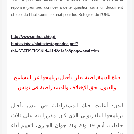
Voici – pour les lecteurs et lectrices de TUNISNEWS – la
réponse (très peu connue) à cette question dans un document
officiel du Haut Commissariat pour les Réfugiés de l’ONU :
http://www.unhcr.ch/cgi-
bin/texis/vtx/statistics/opendoc.pdf?
tbl=STATISTICS&id=41d2c1a3c&page=statistics
قناة الديمقراطية تعلن تأجيل برنامجها عن التسامح
والقبول بحق الإختلاف والديمقراطية في تونس
لندن: أعلنت قناة الديمقراطية في لندن تأجيل
برنامجها التلفزيوني الذي كان مقررا بثه على ثلاث
حلقات، أيام 19 و20 و21 جوان الجاري، لتقييم أداء