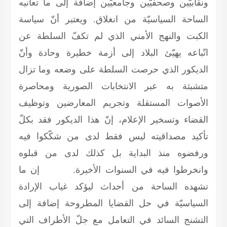
ونقابيّين وصحفيّين وجامعيّين إضافة إلى ما تعانيه
الساحة السياسيّة من انغلاق. ويعتبر أنّ سياسة
الكبت والنهج الأمني الذي لم تكفّ السلطة عن
اتّباعه يهيّئ البلاد إلى أزمة خطيرة وحادة وأنّ
الديكور الذي حرصت السلطة على وضعه وما تزال
متشبثة به عبر الانتخابات الصورية ومحاصرة
الأصوات المستقلة وتجريم المعارضين وتوظيف
القضاء وتسخير الإعلام، إنّ هذا الديكور فقد بكلّ
تأكيد مصداقيته ليس فقط لدى من شكّكوا فيه
ورفضوه منذ البداية بل كذلك لدى من قبلوه
وانخرطوا فيه في السنوات الأخيرة. إن ما
تشهده الساحة من أحداث ليؤكد غياب الإرادة
السياسيّة في حل القضايا المطروحة إضافة إلى
التشنج السائد في التعامل مع جلّ الأطراف التي