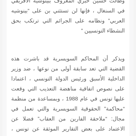
وطالت حسين حبري المعروف ببينوشيه الأفريقي
في السنغال ، فإنها لن تستثني بن على “بينوشيه
العربي” ونظامه على الجرائم التي ترتكب بحق
النشطاء التونسيين ”
ويذكر أن المحاكم السويسرية قد باشرت هذه
القضية التي تعد سابقة أولى من نوعها ، ضد وزير
الداخلية الأسبق ورئيس الدولة التونسي ، اعتمادا
على نصوص اتفاقية مناهضة التعذيب التي وقعت
عليها تونس في عام 1988 ، وبمساعدة من منظمة
“محاكمة” الحقوقية السويسرية والتي تعمل في
مجال: “ملاحقة الفارين من العقاب” فضلا عن
الاعتماد على بعض التقارير الموثقة عن تونس ،