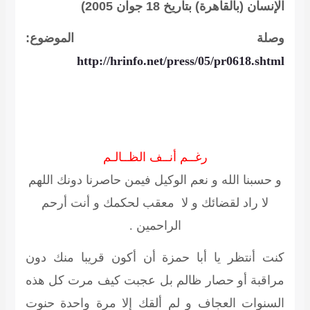
الإنسان (بالقاهرة) بتاريخ 18 جوان 2005)
وصلة الموضوع:
http://hrinfo.net/press/05/pr0618.shtml
رغــم أنــف الظــالـم
و حسبنا الله و نعم الوكيل فيمن حاصرنا دونك اللهم
لا راد لقضائك و لا معقب لحكمك و أنت أرحم
الراحمين .
كنت أنتظر يا أبا حمزة أن أكون قريبا منك دون
مراقبة أو حصار ظالم بل عجبت كيف مرت كل هذه
السنوات العجاف و لم ألقك إلا مرة واحدة حنوت