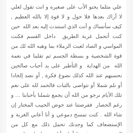
علي مثلما يحنو الأب على صغيره و انت تقول لعلي
لا أراك بعدها فلا حول و لا قوة إلا بالله العظيم ,
كيف سأنساك و أنت الذي استندت إليه بعد الله حين
كنت أتحمل غربة الطريق داخل القسم فكنت
المواسي و الصاد لعبث الزملاء بما وهبه الله لك من
قوة الشخصية و بسطة الجسم ثم تقلبنا في نعمة
الله من الهداية و التأطير على يد أحباب صالحين
نحسبهم عند الله كذلك نصوغ فكرة , أو نصد إلحادا
أو نلم شملا أو نتواصى بالثبات فالحمد لله على نعم
تلك الأيام نرجو من الله أن يجمع شملنا بأحبابنا … و
رغم الحصار ففرصتنا عند حوض الحبيب المختار إن
شاء الله . كنت تمسح دموعي و أنا أعاني الغربة و
الإستضعاف كما وجدتك تحمل ذلك مع كل من