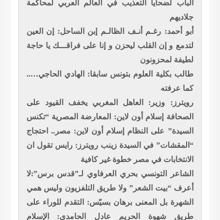
الباب لضحايا التعذيب في العالم العربي لمحاكمة
جلاديهم
أبو أحمد: رغـم أنـف الظالـم
إبن الساحل: إن العين
لتدمع و إن القلب ليحزن و إنا على فراقـــك يا حاجة
لطيفة لمحزونون
طالب بكلية العلوم بتونس سابقا: الهادي الحاجي…..
كما عرفته
رويترز: وزير: العاهل المغربي يخفف القيود على
الصحافة
إسلام أون لاين: المعارضة المصرية “تكنس
السيدة” على النظام
إسلام أون لاين: مصر.. احتجاج
“المقشات” في السيدة زينب
رويترز: رايس تقول ان
الانتخابات في مصر خطوة غير كافية
الشاعر التونسي بحري العرفاوي لـ”قدس برس”:لا
أعرف “بيت الشعر” ولا طريق التلفزيون وليس همي
الشهرة بل المعنى
برهان بسيّس: التقدم للوراء على
طريق شهوة الحريم
عادل الحامدي: الإسلام