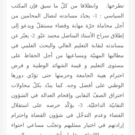
تطرحها. وانطلاقا من كلّ ما سبق فإن المكتب
السياسي : 1- يجدّد مساندته لنضال المحامين من
أجل محاماة حرّة مهابة وقضاء مستقلّ ويدعو إلى
إطلاق سراح الأستاذ المناضل محمد عبّو. 2- يعبّر عن
مساندته لنقابة التعليم العالي والبحث العلمي في
مطالبها المهنيّة ومساعيها من أجل الحفاظ على
مستوى التعليم و قيمة الشهائد الوطنية و فرض
احترام هيبة الجامعة وحرمتها حتى تؤدّي دورها
الوطني على أفضل وجه. كما يندّد بكلّ محاولات
اختراق الصفّ النقابي وإقحام العدالة في الشؤون
النقابيّة الداخليّة. 3- يؤكّد حرصه على استقلال
القضاء وعدم التدخّل في شؤون القضاة واحترام
إرادتهم في اختيار ممثليهم وتجنّب مساعي احتواء
جمعيتهم والالتفاف عليها بأيّ صورة من الصور