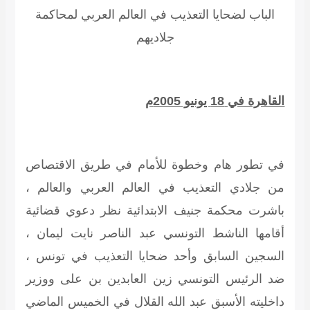
الباب لضحايا التعذيب في العالم العربي لمحاكمة
جلاديهم
القاهرة في 18 يونيو 2005م
في تطور هام وخطوة للأمام في طريق الاقتصاص
من جلادي التعذيب في العالم العربي والعالم ،
باشرت محكمة جنيف الابتدائية نظر دعوي قضائية
أقامها الناشط التونسي عبد الناصر نايت ليمان ،
السجين السابق وأحد ضحايا التعذيب في تونس ،
ضد الرئيس التونسي زين العابدين بن على ووزير
داخليته الأسبق عبد الله القلال في الخميس الماضي