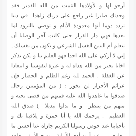
أرجو لها و لأولادها التثبيت من الله القدير فقد
وجدتك صابرا غير راجع على دربك زاهدا في دنيا
تردد دوما أنها معدودة الأيام و توصي بالتزود لما
بعدها فهي دار القرار حتى كانت آخر الوصايا أن
تتعلم أم البنين الغسل الشرعي و تكون من يغسلك ,
إني لا أزكي على الله احدا فهو العليم بنا و لكن نذكر
اخانا بخير من الله هداه له و عبرة لنفوسنا و ابتعادا
عن الغفلة . الحمد لله رغم الظلم و الحصار فإن
عزائم الأحرار لن تخور : ( من المؤمنين رجال
صدقوا ما عاهدوا الله عليه فمنهم من قضى نحبه و
منهم من ينتظر و ما بدلوا تبديلا ) صدق الله
العظيم . يرحمك الله يا أبا حمزة و يلاقينا بك و
بأحبابنا عند حوض رسولنا الكريم جازاه عنا أحسن ما
يجازى نبي عن أمته أدى الأمانة و نصح الأمة و جاهد