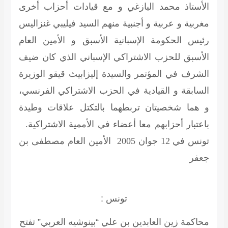
الأستاذ محمد اليازغي و مع قيادات أحزاب أخرى
مغربية و عربية و أجنبية منهم السيد فيليبي غنزاليس
رئيس الحكومة الإسبانية الأسبق و الأمين العام
الأسبق للحزب الاشتراكي الإسباني الذي كان ضيف
الشرف في المؤتمر والسيدة إليزابيث قيقو الوزيرة
السابقة و القيادية في الحزب الاشتراكي الفرنسي،
و هما شخصيتان تربطهما بالتكتل علاقات وطيدة
باعتبار أحزابهم معا أعضاء في الأممية الاشتراكية.
تونس في 12 جوان ‏2005 الأمين العام
مصطفى بن
جعفر
تونس :
محاكمة زين العابدين بن علي “بينوشيه العربي” تفتح