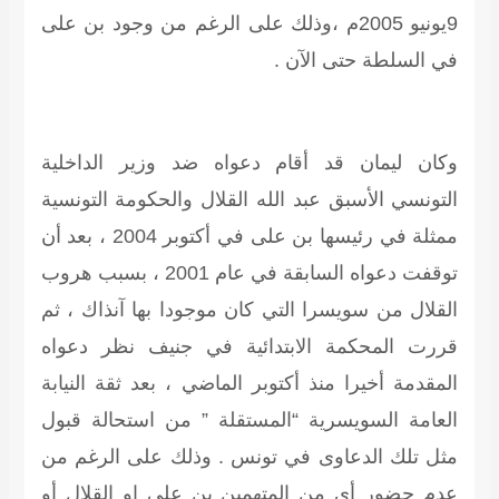
9يونيو 2005م ،وذلك على الرغم من وجود بن على
في السلطة حتى الآن .
وكان ليمان قد أقام دعواه ضد وزير الداخلية
التونسي الأسبق عبد الله القلال والحكومة التونسية
ممثلة في رئيسها بن على في أكتوبر 2004 ، بعد أن
توقفت دعواه السابقة في عام 2001 ، بسبب هروب
القلال من سويسرا التي كان موجودا بها آنذاك ، ثم
قررت المحكمة الابتدائية في جنيف نظر دعواه
المقدمة أخيرا منذ أكتوبر الماضي ، بعد ثقة النيابة
العامة السويسرية “المستقلة ” من استحالة قبول
مثل تلك الدعاوى في تونس . وذلك على الرغم من
عدم حضور أي من المتهمين بن على او القلال أو