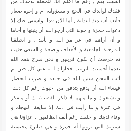
التقيت بهم , رغم ما أعلم أنك تتحمله لوحدك من
فقدك لوالدك في الحج و مسؤولية أم و إخوة صغار
فأنت أب منذ البداية , أما الآن فما يواسيني فيك إلا
دعوات حمزة و خولة التي أرجو الله أن يثبتها و أخاها
و أن أراهم في عز من الله و تأييد . و انطلقنا
للمرحلة الجامعية و الأهداف واضحة و السعي حثيث
ثم حرصت أن نكون قريبين و نحن نفرح بنعم الله
بعدما أحسنت الترتيب فجازاك الله عني كل خير. ثم
أتت المحن سنن الله في خلقه و ضرب الحصار
فيشاء الله أن يدفع بتدفق من احبوك رغم كل ذلك
و يشيعوك و ما منهم إلا ذاكر لفضيلة لك أو متفكر
في عبرة و ما رأيت في ذلك إلا مبايعة لنهجك و
وفاء لدينك و خلقك رغم أنف الظالمين . عزاؤنا هي
سيرتك التي ترويها أم حمزة و هي صابرة محتسبة