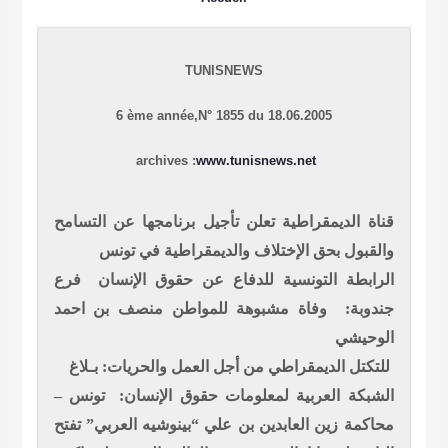
TUNISNEWS
6 ème année,
N° 1855 du 18.06.2005
archives :
www.tunisnews.net
قناة الديمقراطية تعلن تأجيل برنامجها عن التسامح
والقبول بحق الإختلاف والديمقراطية في تونس
الرابطة التونسية للدفاع عن حقوق الإنسان فرع
جندوبة: وفاة مشبوهة للمواطن منصف بن احمد
الوحيشي
للتكتل الديمقراطي من أجل العمل والحريات: بـلاغ
الشبكة العربية لمعلومات حقوق الإنسان: تونس –
محاكمة زين العابدين بن علي “بينوشيه العربي” تفتح