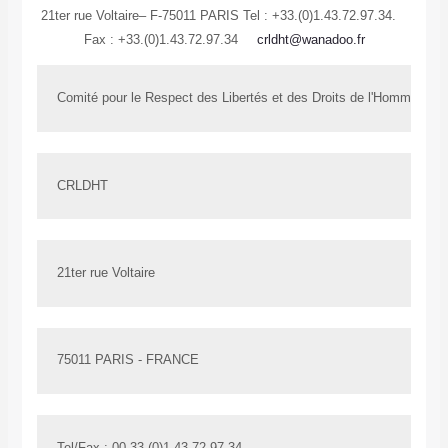
21ter rue Voltaire– F-75011 PARIS
Tel : +33.(0)1.43.72.97.34.
Fax : +33.(0)1.43.72.97.34
crldht@wanadoo.fr
Comité pour le Respect des Libertés et des Droits de l'Homme en T
CRLDHT
21ter rue Voltaire
75011 PARIS - FRANCE
Tel/Fax : 00.33.(0)1.43.72.97.34.