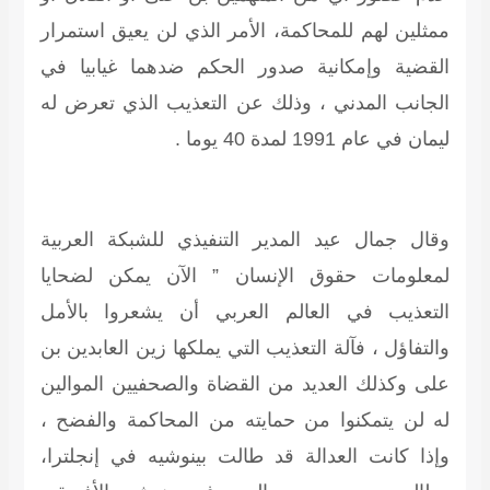
ممثلين لهم للمحاكمة، الأمر الذي لن يعيق استمرار
القضية وإمكانية صدور الحكم ضدهما غيابيا في
الجانب المدني ، وذلك عن التعذيب الذي تعرض له
ليمان في عام 1991 لمدة 40 يوما .
وقال جمال عيد المدير التنفيذي للشبكة العربية
لمعلومات حقوق الإنسان ” الآن يمكن لضحايا
التعذيب في العالم العربي أن يشعروا بالأمل
والتفاؤل ، فآلة التعذيب التي يملكها زين العابدين بن
على وكذلك العديد من القضاة والصحفيين الموالين
له لن يتمكنوا من حمايته من المحاكمة والفضح ،
وإذا كانت العدالة قد طالت بينوشيه في إنجلترا،