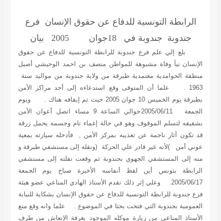
الرابطة التونسية للدفاع عن حقوق الإنسان فرع
جندوبة
جندوبة في 18جوان 2005
بيان
بلغ إلي علم فرع جندوبة للرابطة التونسية للدفاع عن حقوق
الإنسان نبأ وفاة مشبوهة للمواطن
منصف بن احمد الوحيشي
أصيل
منطقة الحوامدية معتمدية طبرقة من ولاية جندوبة من مواليد سنة
1963 . علما أن المتوفى وقع استدعاءه إلى أحد مراكز الأمن
بطبرقة يوم الخميس 10 جوان 2005 حيث تم إيقافه هناك . ويوم
الجمعة 2005/06/11حوالي الساعة 9 مساء اتصل أعوان الأمن
بشقيقه لتسلم الموقوف وهو في حالة إغماء تام وجسمه يحمل زرقة
قد تكون آثار ناجمة عن تعذيبه بمركز الأمن , فأدخله سيارته بمعية
عوني أمن )لأنه غير قادر علي الحركة (ونقله إلى مستشفي طبرقة و
منه إلى المستشفي الجهوي بجندوبة ثم وقعت نقلته إلى مستشفي
الرابطة بتونس أين لفظ أنفاسه الأخيرة صباح يوم الجمعة
2005/06/17. وعلي إثر ذلك تقدم الأستاذ الهادي المناعي عضو هيئة
فرع جندوبة للرابطة التونسية للدفاع عن حقوق الإنسان بشكاية للنيابة
العمومية بجندوبة التي فتحت بحثا في الموضوع . علما وانه وقع منع
الأستاذ المناعي من زيارة موكله الموجود بغرفة الإنعاش من طرف