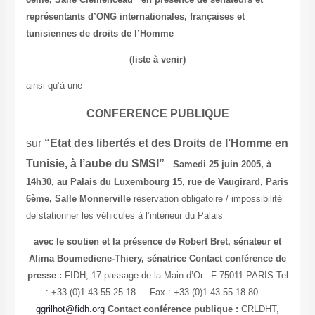
représentants d’ONG internationales, françaises et
tunisiennes de droits de l’Homme
(liste à venir)
ainsi qu’à une
CONFERENCE PUBLIQUE
sur
“Etat des libertés et des Droits de l’Homme en
Tunisie,
à l’aube du SMSI”
Samedi 25 juin 2005, à
14h30,
au Palais du Luxembourg
15, rue de Vaugirard, Paris
6ème,
Salle Monnerville
réservation obligatoire / impossibilité
de stationner les véhicules à l’intérieur du Palais
avec le soutien et la présence de Robert Bret, sénateur et
Alima Boumediene-Thiery, sénatrice
Contact conférence de
presse :
FIDH, 17 passage de la Main d’Or– F-75011 PARIS
Tel
: +33.(0)1.43.55.25.18.
Fax : +33.(0)1.43.55.18.80
ggrilhot
@fidh.org
Contact conférence publique :
CRLDHT,