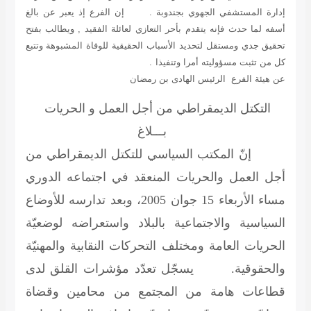
إدارة المستشفي الجهوي بجندوبة . إن الفرع إذ يعبر عن بالغ
أسفه لما حدث فإنه يتقدم بأحر التعازي لعائلة الفقيد , ويطالب بفتح
تحقيق جدي ومستقل لتحديد الأسباب الحقيقية للوفاة المشبوهة وتتبع
كل من تثبت مسؤوليته أمرا وتنفيذا .
عن هيئة الفرع الرئيس
الهادى بن رمضان
التكتل الديمقراطي من أجل العمل و الحريات
بـــلاغ
إنّ المكتب السياسي للتكتل الديمقراطي من
أجل العمل والحريات المنعقد في اجتماعه الدوري
مساء الأربعاء 15 جوان 2005، وبعد تدارسه للأوضاع
السياسية والاجتماعية بالبلاد واستعراضه لوضعيّة
الحريات العامة ومختلف التحركات النقابية والمهنيّة
والحقوقية. يسجّل تعدّد مؤشرات القلق لدى
قطاعات هامة من المجتمع من محامين وقضاة