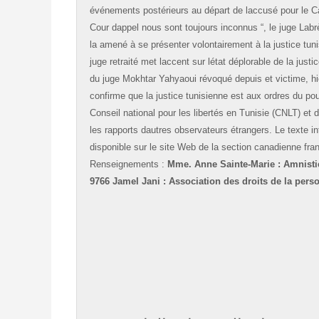
événements postérieurs au départ de laccusé pour le Ca
Cour dappel nous sont toujours inconnus “, le juge Labr
la amené à se présenter volontairement à la justice tuni
juge retraité met laccent sur létat déplorable de la just
du juge Mokhtar Yahyaoui révoqué depuis et victime, hier
confirme que la justice tunisienne est aux ordres du pou
Conseil national pour les libertés en Tunisie (CNLT) et
les rapports dautres observateurs étrangers. Le texte in
disponible sur le site Web de la section canadienne fr
Renseignements :
Mme. Anne Sainte-Marie : Amnistie
9766 Jamel Jani : Association des droits de la per