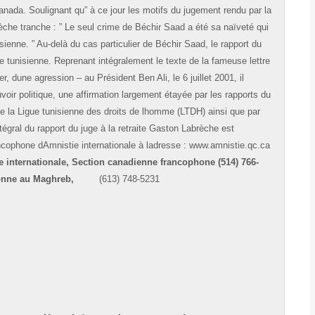
nada. Soulignant qu” à ce jour les motifs du jugement rendu par la
èche tranche : ” Le seul crime de Béchir Saad a été sa naïveté qui
sienne. ” Au-delà du cas particulier de Béchir Saad, le rapport du
ice tunisienne. Reprenant intégralement le texte de la fameuse lettre
, dune agression – au Président Ben Ali, le 6 juillet 2001, il
voir politique, une affirmation largement étayée par les rapports du
 de la Ligue tunisienne des droits de lhomme (LTDH) ainsi que par
tégral du rapport du juge à la retraite Gaston Labrèche est
ancophone dAmnistie internationale à ladresse : www.amnistie.qc.ca
 internationale, Section canadienne francophone (514) 766-
sonne au Maghreb,
(613) 748-5231