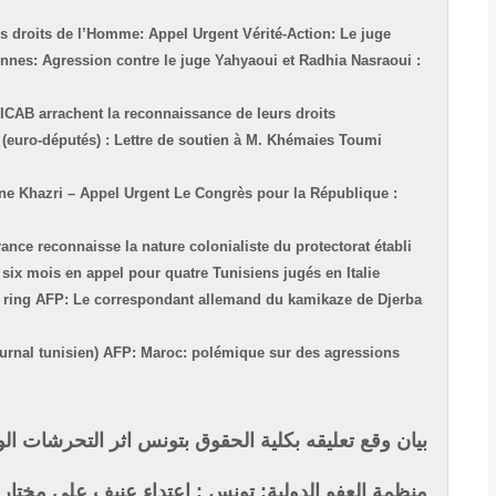
es droits de l’Homme: Appel Urgent
Vérité-Action: Le juge
nnes: Agression contre le juge Yahyaoui et Radhia Nasraoui :
 dICAB arrachent la reconnaissance de leurs droits
(euro-députés) : Lettre de soutien à M. Khémaies Toumi
ane Khazri – Appel Urgent
Le Congrès pour la République :
ance reconnaisse la nature colonialiste du protectorat établi
 six mois en appel pour quatre Tunisiens jugés en Italie
p ring
AFP: Le correspondant allemand du kamikaze de Djerba
ournal tunisien)
AFP: Maroc: polémique sur des agressions
بيان وقع تعليقه بكلية الحقوق بتونس اثر التحرشات الوا
منظمة العفو الدولية: تونس : اعتداء عنيف على مختا