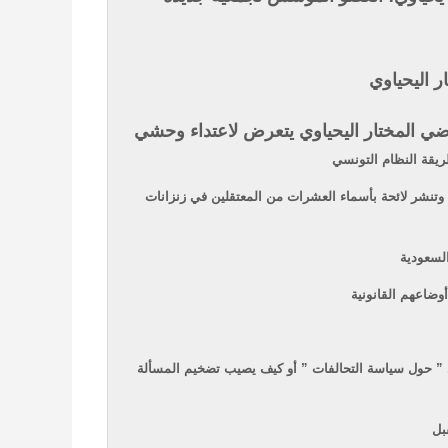
ر اليحياوي
اضي المختار اليحياوي يتعرض لاعتداء وحشي
ريقة النظام التونسي
شر لائحة بأسماء العشرات من المعتقلين في زنزانات
السعودية
بي ” حول سياسة التحالفات ” أو كيف يصيب تضخيم المسألة
بل