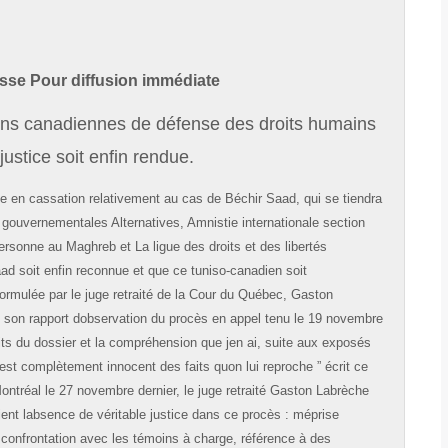
se Pour diffusion immédiate
ions canadiennes de défense des droits humains
stice soit enfin rendue.
en cassation relativement au cas de Béchir Saad, qui se tiendra
 gouvernementales Alternatives, Amnistie internationale section
rsonne au Maghreb et La ligue des droits et des libertés
d soit enfin reconnue et que ce tuniso-canadien soit
ormulée par le juge retraité de la Cour du Québec, Gaston
 son rapport dobservation du procès en appel tenu le 19 novembre
aits du dossier et la compréhension que jen ai, suite aux exposés
est complètement innocent des faits quon lui reproche ” écrit ce
ontréal le 27 novembre dernier, le juge retraité Gaston Labrèche
ent labsence de véritable justice dans ce procès : méprise
e confrontation avec les témoins à charge, référence à des