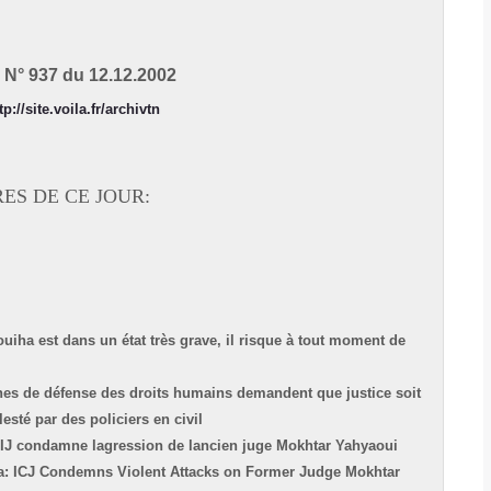
N° 937 du 12.12.2002
tp://site.voila.fr/archivtn
RES DE CE JOUR:
iha est dans un état très grave, il risque à tout moment de
nes de défense des droits humains demandent que justice soit
sté par des policiers en civil
 CIJ condamne lagression de lancien juge Mokhtar Yahyaoui
sia: ICJ Condemns Violent Attacks on Former Judge Mokhtar