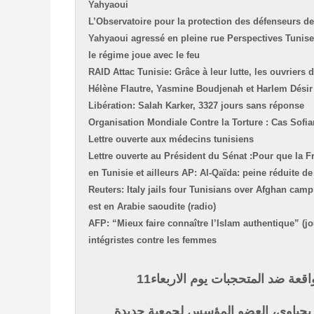
Yahyaoui
L’Observatoire pour la protection des défenseurs d
Yahyaoui agressé en pleine rue
Perspectives Tunise
le régime joue avec le feu
RAID Attac Tunisie: Grâce à leur lutte, les ouvriers
Hélène Flautre, Yasmine Boudjenah et Harlem Désir 
Libération: Salah Karker, 3327 jours sans réponse
Organisation Mondiale Contre la Torture : Cas Sofi
Lettre ouverte aux médecins tunisiens
Lettre ouverte au Président du Sénat :Pour que la Fr
en Tunisie et ailleurs
AP: Al-Qaïda: peine réduite de
Reuters: Italy jails four Tunisians over Afghan cam
est en Arabie saoudite (radio)
AFP: “Mieux faire connaître l’Islam authentique” (j
intégristes contre les femmes
قعة ضد المتحجبات يوم الاربعاء11
ر يحياوي، العضو المؤسس لجمعية جديدة