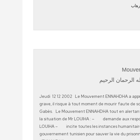
إرهاب
Mouve
ه الرحمان الرحيم
Jeudi 12 12 2002 Le Mouvement ENNAHDHA a appris 
grave, il risque à tout moment de mourir faute de so
Gabès. Le Mouvement ENNAHDHA tout en alertant lop
la situation de Mr LOUIHA : – demande aux respons
LOUIHA – incite toutes les instances humanitaires
gouvernement tunisien pour sauver la vie du prisonn