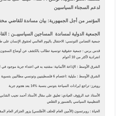
لدعم السجناء السياسيين
المؤتمر من أجل الجمهورية: بيان مساندة للقاضي مختا
الجمعية الدولية لمساندة المساجين السياسييــن : الق
جمعية التضامن التونسي: الاحتفال باليوم العالمي لحقوق الإنسان على ط
قدس برس : جمعية حقوقية تونسية تطالب بالكشف عن أوضاع السجون وتن
انفرادية لأكثر من 10 أعوام
الشرق الأوسط : الإذاعة الألمانية: مشتبه به في اعتداء جربة موجود في 
الشرق الأوسط : مليلية :اعتصام 6 فلسطينيين وتونسي مطالبين بتسوية أوضاعهم القانونية
رويترز: تراجع ايرادات السياحة بتونس بنسبة %14 بعد هجوم جربة
الأستاذ عبد الرؤوف العيادي: تعليق على مقال الأستاذ أحمد نجيب الشا
التنظيمية السياسي بالضمور و التقلص
الحياة : روبرتسون (الأمين العام للحلف الأطلسي) يزور الجزائر العام المق