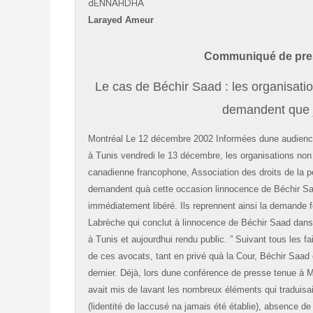
dENNAHDHA
Larayed Ameur
Communiqué de pres
Le cas de Béchir Saad : les organisat
demandent que ju
Montréal Le 12 décembre 2002 Informées dune audience 
à Tunis vendredi le 13 décembre, les organisations non
canadienne francophone, Association des droits de la pe
demandent quà cette occasion linnocence de Béchir Saa
immédiatement libéré. Ils reprennent ainsi la demande f
Labrèche qui conclut à linnocence de Béchir Saad dans
à Tunis et aujourdhui rendu public. ” Suivant tous les f
de ces avocats, tant en privé quà la Cour, Béchir Saad 
dernier. Déjà, lors dune conférence de presse tenue à M
avait mis de lavant les nombreux éléments qui traduisai
(lidentité de laccusé na jamais été établie), absence d