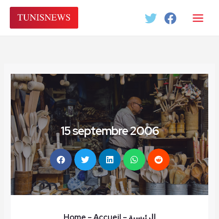
Aller
au
contenu
15 septembre 2006
Home
– Accueil
–
الرئيسية