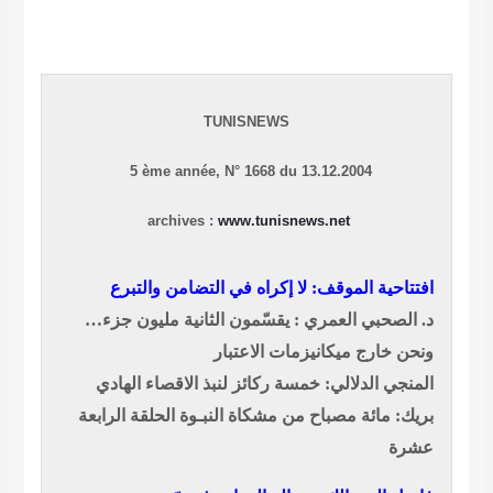
TUNISNEWS
5 ème année, N° 1668 du 13.12.2004
archives :
www.tunisnews.net
افتتاحية الموقف: لا إكراه في التضامن والتبرع
د. الصحبي العمري : يقسّمون الثانية مليون جزء…
ونحن خارج ميكانيزمات الاعتبار
المنجي الدلالي: خمسة ركائز لنبذ الاقصاء
الهادي
بريك: مائة مصباح من مشكاة النبـوة الحلقة الرابعة
عشرة