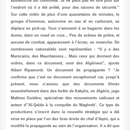
authenticité est confirmée. Je ne peux pas en dire plus sur
l’endroit où il a été arrêté, pour des raisons de sécurité.”
Sur cette vidéo de plus d’une quarantaine de minutes, le
groupe d’hommes, autonome en eau et en carburant, se
déplace en pick-up. Tous s’amusent à se bagarrer dans les
dunes, dans un oued en crue… Peu de scènes de prière, et
aucune de combat, apparaissent à l’écran, en revanche. De
nombreuses nationalités sont représentées : “Il y a des
Marocains, des Mauritaniens… Mais ceux qui donnent des
ordres, dans ce document, sont des Algériens”, ajoute
Albert Ripamonti.
Un document de propagande ?
“Je
confirme que c’est un document exceptionnel car, jusqu’à
présent, nous n’avions que des documents filmés
essentiellement dans des forêts de Kabylie, en Algérie, juge
Mathieu Guidère, spécialiste des mouvements radicaux et
auteur d’’Al-Qaïda à la conquête du Maghreb’. Ce type de
productions s’inscrit dans la nouvelle stratégie qui a été
mise en place par l’un des bras droits du chef d’Aqmi, qui a
modifié la propagande au sein de l’organisation. Il a dit que