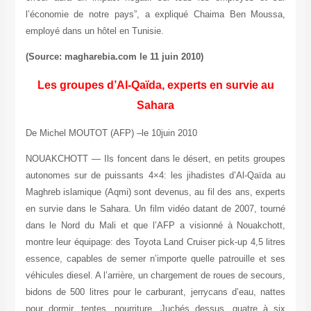
l’économie de notre pays”, a expliqué Chaima Ben Moussa,
employé dans un hôtel en Tunisie.
(Source: magharebia.com le 11 juin 2010)
Les groupes d’Al-Qaïda, experts en survie au
Sahara
De Michel MOUTOT (AFP) –
le 10juin 2010
NOUAKCHOTT — Ils foncent dans le désert, en petits groupes
autonomes sur de puissants 4×4: les jihadistes d’Al-Qaïda au
Maghreb islamique (Aqmi) sont devenus, au fil des ans, experts
en survie dans le Sahara. Un film vidéo datant de 2007, tourné
dans le Nord du Mali et que l’AFP a visionné à Nouakchott,
montre leur équipage: des Toyota Land Cruiser pick-up 4,5 litres
essence, capables de semer n’importe quelle patrouille et ses
véhicules diesel. A l’arrière, un chargement de roues de secours,
bidons de 500 litres pour le carburant, jerrycans d’eau, nattes
pour dormir, tentes, nourriture. Juchés dessus, quatre à six