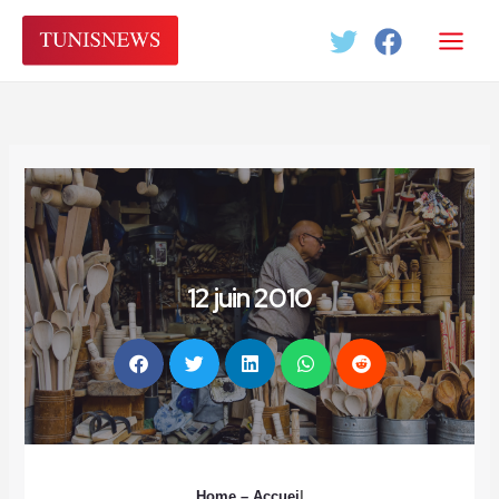
Aller
au
contenu
12 juin 2010
Home
– Accuei
l