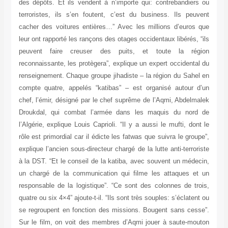
des dépôts. Et ils vendent à n’importe qui: contrebandiers ou
terroristes, ils s’en foutent, c’est du business. Ils peuvent
cacher des voitures entières…” Avec les millions d’euros que
leur ont rapporté les rançons des otages occidentaux libérés, “ils
peuvent faire creuser des puits, et toute la région
reconnaissante, les protègera”, explique un expert occidental du
renseignement. Chaque groupe jihadiste – la région du Sahel en
compte quatre, appelés “katibas” – est organisé autour d’un
chef, l’émir, désigné par le chef suprême de l’Aqmi, Abdelmalek
Droukdal, qui combat l’armée dans les maquis du nord de
l’Algérie, explique Louis Caprioli. “Il y a aussi le mufti, dont le
rôle est primordial car il édicte les fatwas que suivra le groupe”,
explique l’ancien sous-directeur chargé de la lutte anti-terroriste
à la DST. “Et le conseil de la katiba, avec souvent un médecin,
un chargé de la communication qui filme les attaques et un
responsable de la logistique”. “Ce sont des colonnes de trois,
quatre ou six 4×4” ajoute-t-il. “Ils sont très souples: s’éclatent ou
se regroupent en fonction des missions. Bougent sans cesse”.
Sur le film, on voit des membres d’Aqmi jouer à saute-mouton