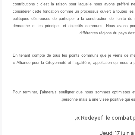
contributions : c’est la raison pour laquelle nous avons préféré n
considérer cette fondation comme un processus ouvert à toutes les c
politiques désireuses de participer à la construction de l’unité 
démarche et les principes et objectifs communs. Nous avons pour
différentes régions du pays dest
En tenant compte de tous les points communs que je viens de ment
« Alliance pour la Citoyenneté et l’Egalité », appellation qui nous a
Pour terminer, j’aimerais souligner que nous sommes optimistes et
personne mais a une visée positive qui est
»,
Redeyef: le combat p
Jeudi 17 juin 