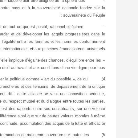
e – laquelle doit être éloignée de la sphère des
–
 notre pays et à la souveraineté nationale fondée sur la
souveraineté du Peuple ;
e tout ce qui est positif, rationnel et éclairé
–
arder et de développer les acquis progressistes dans le
ier l’égalité entre les femmes et les hommes conformément
 internationales et aux principes émancipateurs universels ;
elle implique d’égalité des chances, d’équilibre entre les
–
 droit au travail et aux conditions d’une vie digne pour tous.
er la politique comme « art du possible », ce qui
4)
surenchères et des tensions, de dépassement de la critique
ent dit : cette alliance se veut une opposition sérieuse,
 du respect mutuel et du dialogue entre toutes les parties,
 est des rapports entre ses constituants, sur une volonté
la différence ainsi que sur de hautes valeurs morales à même
continuité, accumulation des acquis de la lutte et efficacité.
rmination de maintenir l’ouverture sur toutes les
5)