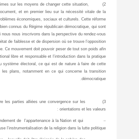
nimes sur les moyens de changer cette situation,
2)
 document, et en premier lieu sur la nécessité vitale de la
problèmes économiques, sociaux et culturels. Cette réforme
s bien connus du Régime républicain démocratique, qui sont
oi nous nous inscrivons dans la perspective du rendez-vous
tat de faiblesse et de dispersion où se trouve l’opposition
ue. Ce mouvement doit pouvoir peser de tout son poids afin
ional libre et responsable et l’introduction dans la pratique
 système électoral, ce qui est de nature à faire de cette
s les plans, notamment en ce qui concerne la transition
démocratique.
tre les parties alliées une convergence sur les
3)
orientations et les valeurs :
ondement de l’appartenance à la Nation et qui
–
use l’instrumentalisation de la religion dans la lutte politique ;