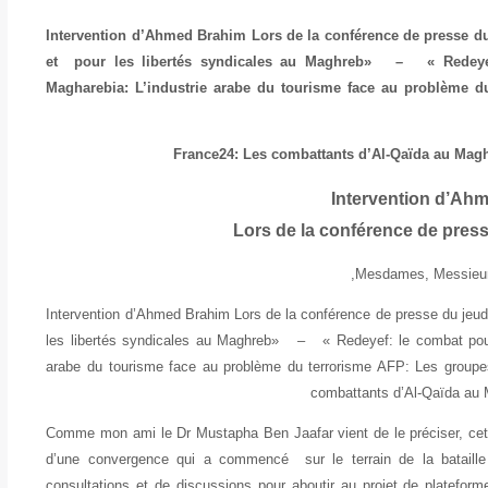
Intervention d’Ahmed Brahim Lors de la conférence de presse du
et pour les libertés syndicales au Maghreb» – « Redeyef
Magharebia: L’industrie arabe du tourisme face au problème d
France24: Les combattants d’Al-Qaïda au Magh
Intervention d’Ah
Lors de la conférence de press
Mesdames, Messieurs 
Intervention d’Ahmed Brahim Lors de la conférence de presse du jeudi 
les libertés syndicales au Maghreb» – « Redeyef: le combat pour l
arabe du tourisme face au problème du terrorisme AFP: Les groupe
combattants d’Al-Qaïda au M
Comme mon ami le Dr Mustapha Ben Jaafar vient de le préciser, cette
d’une convergence qui a commencé sur le terrain de la bataille é
consultations et de discussions pour aboutir au projet de plateform