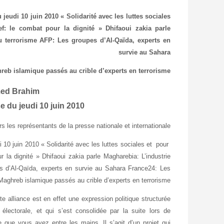
 jeudi 10 juin 2010
« Solidarité avec les luttes sociales
: le combat pour la dignité »
Dhifaoui zakia parle
u terrorisme
AFP: Les groupes d’Al-Qaïda, experts en
survie au Sahara
reb islamique passés au crible d’experts en terrorisme
med Brahim
e du jeudi 10 juin 2010
les représentants de la presse nationale et internationale,
10 juin 2010 « Solidarité avec les luttes sociales et pour
a dignité » Dhifaoui zakia parle Magharebia: L’industrie
s d’Al-Qaïda, experts en survie au Sahara France24: Les
aghreb islamique passés au crible d’experts en terrorisme
 alliance est en effet une expression politique structurée
lectorale, et qui s’est consolidée par la suite lors de
e que vous avez entre les mains. Il s’agit d’un projet qui