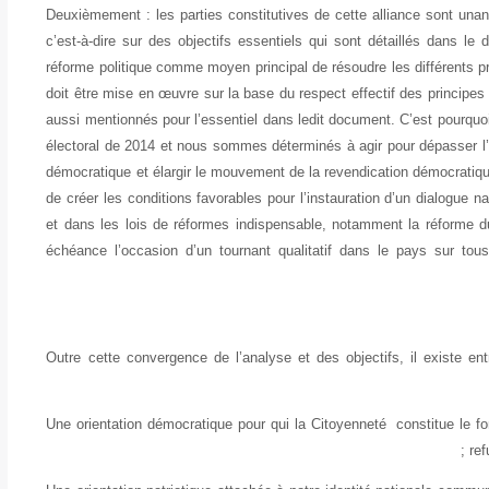
Deuxièmement : les parties constitutives de cette alliance sont una
c’est-à-dire sur des objectifs essentiels qui sont détaillés dans le
réforme politique comme moyen principal de résoudre les différents 
doit être mise en œuvre sur la base du respect effectif des principe
aussi mentionnés pour l’essentiel dans ledit document. C’est pourqu
électoral de 2014 et nous sommes déterminés à agir pour dépasser l’é
démocratique et élargir le mouvement de la revendication démocratiq
de créer les conditions favorables pour l’instauration d’un dialogue nat
et dans les lois de réformes indispensable, notamment la réforme du
échéance l’occasion d’un tournant qualitatif dans le pays sur tou
Outre cette convergence de l’analyse et des objectifs, il existe en
Une orientation démocratique pour qui la Citoyenneté constitue le f
ref