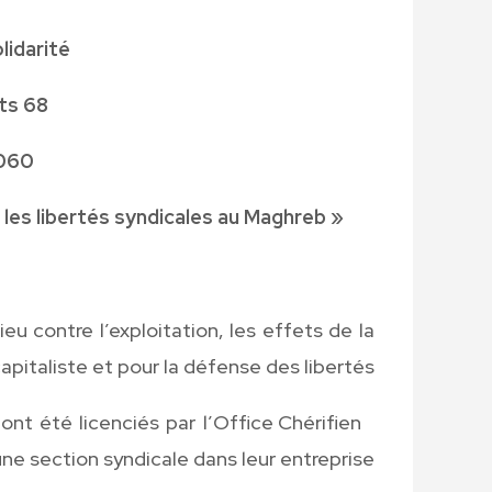
lidarité
68 rue Coenraets
 Bruxelles
 les libertés syndicales au Maghreb»
« Solidarité avec les luttes sociales
eu contre l’exploitation, les effets de la
apitaliste et pour la défense des libertés.
ont été licenciés par l’Office Chérifien
A Khourigba (
e section syndicale dans leur entreprise.