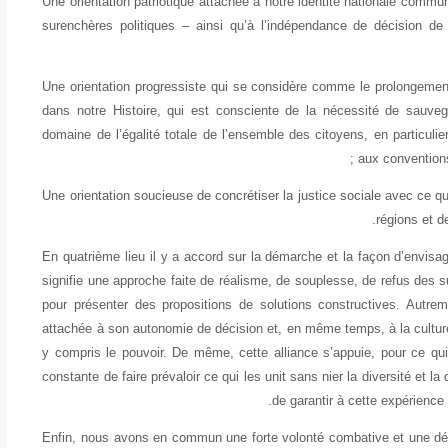
Une orientation patriotique attachée à notre identité nationale commun
surenchères politiques – ainsi qu’à l’indépendance de décision de
Une orientation progressiste qui se considère comme le prolongement d
dans notre Histoire, qui est consciente de la nécessité de sauveg
domaine de l’égalité totale de l’ensemble des citoyens, en particul
aux conventions
Une orientation soucieuse de concrétiser la justice sociale avec ce qu’
régions et de
En quatrième lieu il y a accord sur la démarche et la façon d’envisag
signifie une approche faite de réalisme, de souplesse, de refus des 
pour présenter des propositions de solutions constructives. Autrem
attachée à son autonomie de décision et, en même temps, à la culture
y compris le pouvoir. De même, cette alliance s’appuie, pour ce qui
constante de faire prévaloir ce qui les unit sans nier la diversité et 
de garantir à cette expérience 
Enfin, nous avons en commun une forte volonté combative et une déte