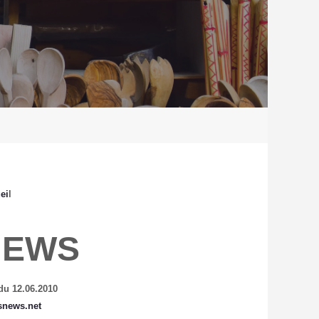
ei
l
NEWS
du 12.06.2010
snews.net
archives :