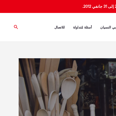
البحث
بي النسيان
أسئلة مُتداولة
للاتصال