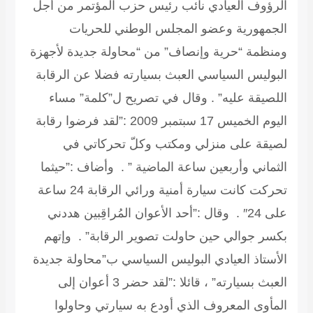
الرؤوف العيادي نائب رئيس حزب المؤتمر من أجل
الجمهورية وعضو المجلس الوطني للحريات
ومنظمة “حرية وإنصاف” من “محاولة جديدة لأجهزة
البوليس السياسي العبث بسيارته فضلا عن الرقابة
اللصيقة عليه” . وقال في تصريح ل”كلمة” مساء
اليوم الخميس 17 سبتمبر 2009 :”لقد فرضوا رقابة
لصيقة على منزلي ومكتب وكلّ تحركاتي في
الثماني وأربعين ساعة الماضية ” . وأضاف :”حيثما
تحركت كانت سيارة أمنية ورائي الرقابة 24 ساعة
على 24″ . وقال :”أحد الأعوان المُراقِبين هددني
بكسر جوالي حين حاولت تصوير الرقابة” . وإتهم
الأستاذ العيادي البوليس السياسي ب”محاولة جديدة
العبث بسيارته” ، قائلا :”لقد حضر 3 أعوان إلى
المأوى المعروف الذي أودع به سيارتي وحاولوا