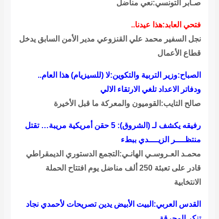
صـابر التونسي:نعي مناضل
فتحي العابد:هذا عيدنا..
نجل السفير محمد علي القنزوعي مدير الأمن السابق يدخل
قطاع الأعمال
الصباح:وزير التربية والتكوين:لا (للسيزيام) هذا العام..
ودفاتر الاعداد تلغي الارتقاء الالي
صالح التايب:القوميون والمعركة ما قبل الأخيرة
رفيقه يكشف لـ (الشروق): 5 حقن أمريكية مريبة… تقتل
منتظــــر الزيــــدي ببطء
محمـد العـروسـي الهانـي:التجمع الدستوري الديمقراطي
قادر على تعبئة 250 ألف مناضل يوم افتتاح الحملة
الانتخابية
القدس العربي:البيت الأبيض يدين تصريحات لأحمدي نجاد
تنكر المحرقة