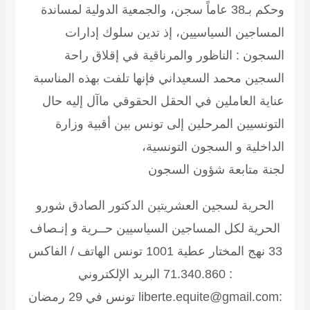
وحكم بـ38 عاماً سجن، والجمعية الدولية لمساندة
المساجين السياسيين، إذ تدين سلوك إدارات
السجون : الناظور والمرناقية في إقلاق راحة
السجين محمد السعيداني فإنها تلفت بهذه المناسبة
عناية العاملين في الحقل الحقوقي ماآل إليه حال
التونسيين المرحلين إلى تونس بين أقبية وزارة
الداخلية و السجون التونسية،
لجنة متابعة شؤون السجون
الحرية لسجين العشريتين الدكتور الصادق شورو
الحرية لكل المساجين السياسيين
حــرية و إنـصاف
33 نهج المختار عطية 1001 تونس الهاتف / الفاكس
: 71.340.860 البريد الإلكتروني
:liberte.equite@gmail.com تونس في 29 رمضان