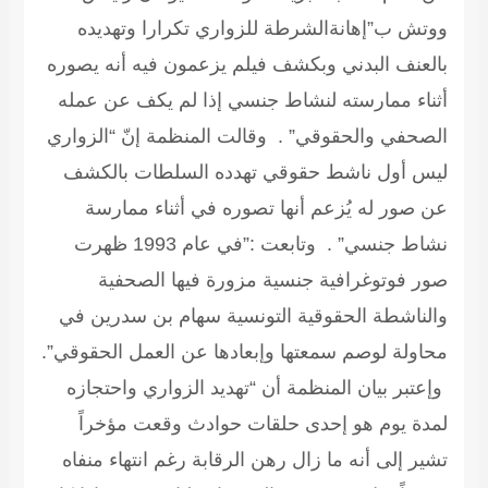
ووتش ب”إهانةالشرطة للزواري تكرارا وتهديده
بالعنف البدني وبكشف فيلم يزعمون فيه أنه يصوره
أثناء ممارسته لنشاط جنسي إذا لم يكف عن عمله
الصحفي والحقوقي” . وقالت المنظمة إنّ “الزواري
ليس أول ناشط حقوقي تهدده السلطات بالكشف
عن صور له يُزعم أنها تصوره في أثناء ممارسة
نشاط جنسي” . وتابعت :”في عام 1993 ظهرت
صور فوتوغرافية جنسية مزورة فيها الصحفية
والناشطة الحقوقية التونسية سهام بن سدرين في
محاولة لوصم سمعتها وإبعادها عن العمل الحقوقي”.
وإعتبر بيان المنظمة أن “تهديد الزواري واحتجازه
لمدة يوم هو إحدى حلقات حوادث وقعت مؤخراً
تشير إلى أنه ما زال رهن الرقابة رغم انتهاء منفاه