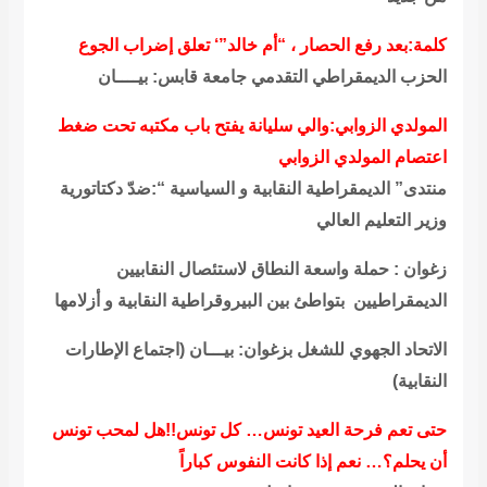
كلمة:بعد رفع الحصار ، “أم خالد”‘ تعلق إضراب الجوع
الحزب الديمقراطي التقدمي جامعة قابس: بيــــان
المولدي الزوابي:والي سليانة يفتح باب مكتبه تحت ضغط
اعتصام المولدي الزوابي
منتدى” الديمقراطية النقابية و السياسية “:ضدّ دكتاتورية
وزير التعليم العالي
زغوان : حملة واسعة النطاق لاستئصال النقابيين
الديمقراطيين بتواطئ بين البيروقراطية النقابية و أزلامها
الاتحاد الجهوي للشغل بزغوان: بيـــان (اجتماع الإطارات
النقابية)
حتى تعم فرحة العيد تونس… كل تونس!!هل لمحب تونس
أن يحلم؟… نعم إذا كانت النفوس كباراً