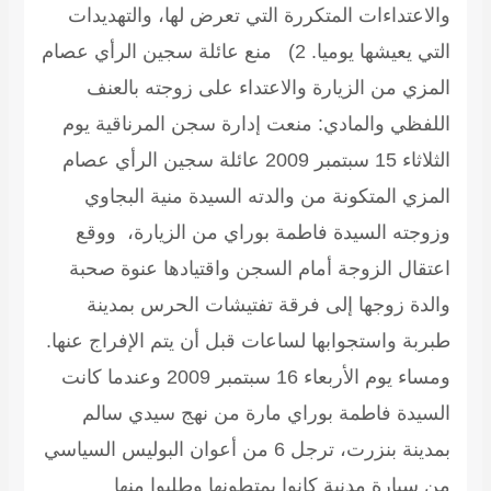
والاعتداءات المتكررة التي تعرض لها، والتهديدات
التي يعيشها يوميا.
2) منع عائلة سجين الرأي عصام
المزي من الزيارة والاعتداء على زوجته بالعنف
اللفظي والمادي:
منعت إدارة سجن المرناقية يوم
الثلاثاء 15 سبتمبر 2009 عائلة سجين الرأي عصام
المزي المتكونة من والدته السيدة منية البجاوي
وزوجته السيدة فاطمة بوراي من الزيارة، ووقع
اعتقال الزوجة أمام السجن واقتيادها عنوة صحبة
والدة زوجها إلى فرقة تفتيشات الحرس بمدينة
طبربة واستجوابها لساعات قبل أن يتم الإفراج عنها.
ومساء يوم الأربعاء 16 سبتمبر 2009 وعندما كانت
السيدة فاطمة بوراي مارة من نهج سيدي سالم
بمدينة بنزرت، ترجل 6 من أعوان البوليس السياسي
من سيارة مدنية كانوا يمتطونها وطلبوا منها