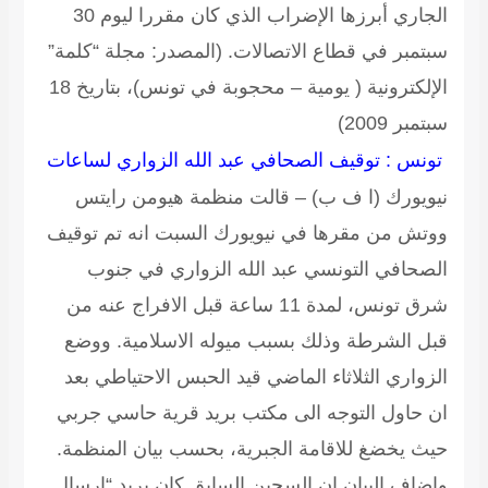
الجاري أبرزها الإضراب الذي كان مقررا ليوم 30
سبتمبر في قطاع الاتصالات.
(المصدر: مجلة “كلمة”
الإلكترونية ( يومية – محجوبة في تونس)، بتاريخ 18
سبتمبر 2009)
تونس : توقيف الصحافي عبد الله الزواري لساعات
نيويورك (ا ف ب) – قالت منظمة هيومن رايتس
ووتش من مقرها في نيويورك السبت انه تم توقيف
الصحافي التونسي عبد الله الزواري في جنوب
شرق تونس، لمدة 11 ساعة قبل الافراج عنه من
قبل الشرطة وذلك بسبب ميوله الاسلامية. ووضع
الزواري الثلاثاء الماضي قيد الحبس الاحتياطي بعد
ان حاول التوجه الى مكتب بريد قرية حاسي جربي
حيث يخضغ للاقامة الجبرية، بحسب بيان المنظمة.
واضاف البيان ان السجين السابق كان يريد “ارسال