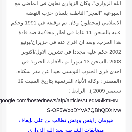
الله الزواري”. وكان الزواري تعاون في الماضي مع
اسبوعية “الفجر” الناطقة بلسان حزب النهضة
الاسلامي (محظور) وكان تم توقيفه في 1991 وحكم
عليه بالسجن 11 عاما في اطار محاكمة ضد قادة
هذا الحزب. وبعد ان افرج عنه في حزيران/يونيو
2002 حكم عليه مجددا في تشرين الاول/اكتوبر
2003 بالسجن 13 شهرا ثم بالاقامة الجبرية في
احدى قرى الجنوب التونسي بعيدا عن مقر سكناه.
(المصدر : وكالة الأنباء الفرنسية بتاريخ السبت 19
سبتمبر 2009 ).
الرابط :
.google.com/hostednews/afp/article/ALeqM5ikmHN-
S-OF5WboDYVA7QBhQDXiVw
هيومان رايتس ووتش تطالب بن علي بإيقاف
مضايقات الشرطة لعبد الله الزواري