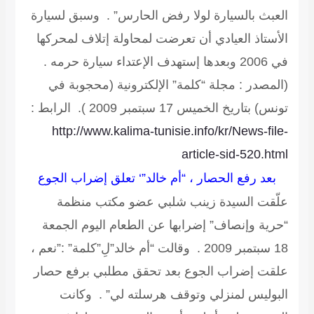
العبث بالسيارة لولا رفض الحارس” . وسبق لسيارة
الأستاذ العيادي أن تعرضت لمحاولة إتلاف لمحركها
في 2006 وبعدها إستهدف الإعتداء سيارة حرمه .
(المصدر : مجلة “كلمة” الإلكترونية (محجوبة في
تونس) بتاريخ الخميس 17 سبتمبر 2009 ).
الرابط :
http://www.kalima-tunisie.info/kr/News-file-
article-sid-520.html
بعد رفع الحصار ، “أم خالد”‘ تعلق إضراب الجوع
علّقت السيدة زينب شلبي عضو مكتب منظمة
“حرية وإنصاف” إضرابها عن الطعام اليوم الجمعة
18 سبتمبر 2009 . وقالت “أم خالد”لِ”كلمة” :”نعم ،
علقت إضراب الجوع بعد تحقق مطلبي برفع حصار
البوليس لمنزلي وتوقف هرسلته لي” . وكانت