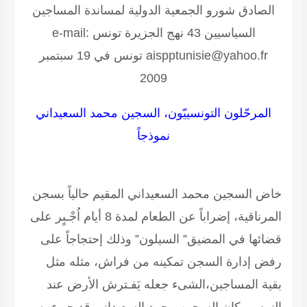
الصادق شورو
الجمعية الدولية لمساندة المساجين
السياسيين
43 نهج الجزيرة تونس e-mail:
aispptunisie@yahoo.fr تونس في 19 سبتمبر
2009
المرحّلون التونسييّون، السجين محمد السعيداني
نموذجاً
خاض السجين محمد السعيداني المقيم حالياً بسجن
المرناقية، إضراباً عن الطعام لمدة 8 أيام اُجْـبٍر على
قضائها في المضيق” السيلون” وذلك إحتجاجاً على
رفض إدارة السجن تمكينه من فراش، مثله مثل
بقية المساجين،الشىء جعله يَفـترش الأرض عند
النوم، وكان السجين محمد السعيداني قد جيء به