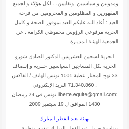
ومدونين و سياسيين ونقابيين… لكل هؤلاء و لجميع
المقهورين و المظلومين و المحرومين من فرحة
العيد : أعاد الله عليكم العيد بموفور الصحة و كامل
الحرية مرفوعي الرؤوس محفوظي الكرامة .
عن
الجمعية الهيئـة المديـرة
الحرية لسجين العشريتين الدكتور الصادق شورو
الحرية لكل المساجين السياسيين
حــرية و إنـصاف
33 نهج المختار عطية 1001 تونس الهاتف / الفاكس
: 71.340.860 البريد الإلكتروني
:liberte.equite@gmail.com تونس في 29 رمضان
1430 الموافق ل 19 سبتمبر 2009
تهنئة بعيد الفطر المبارك
بمناسبة حلول عيد الفطر المبارك تتقدم منظمة