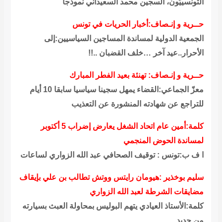
التونسييّون، السجين محمد السعيداني نموذجاً
حــرية و إنـصاف:أخبار الحريات في تونس
الجمعية الدولية لمساندة المساجين السياسيين:إلى
الأحرار..عيد آخر …خلف القضبان ..!!
حــرية و إنـصاف: تهنئة بعيد الفطر المبارك
معزّ الجماعي:القضاء يمهل سجينا سياسيا سابقا 10 أيام
للتراجع عن شهادته المنشورة عن التعذيب
كلمة:أمين عام اتحاد الشغل يعارض إضراب 5 أكتوبر
لمساندة الحوض المنجمي
ا ف ب:تونس : توقيف الصحافي عبد الله الزواري لساعات
سليم بوخذير :هيومان رايتس ووتش تطالب بن علي بإيقاف
مضايقات الشرطة لعبد الله الزواري
كلمة:الأستاذ العيادي يتهم البوليس بمحاولة العبث بسيارته
من جديد