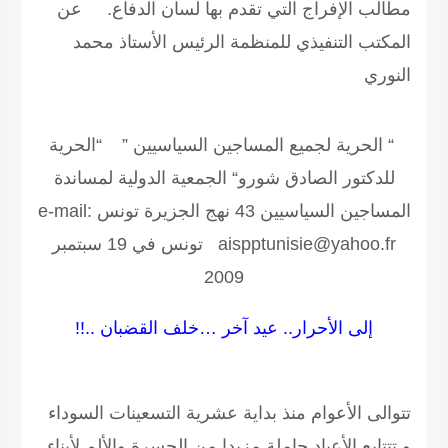
مطالب الإفراج التي تقدم بها لسان الدفاع.
عن
المكتب التنفيذي للمنظمة الرئيس الأستاذ محمد
النوري
“ الحرية لجميع المساجين السياسيين ” “الحرية
للدكتور الصادق شورو“
الجمعية الدولية لمساندة
المساجين السياسيين
43 نهج الجزيرة تونس e-mail:
aispptunisie@yahoo.fr تونس في 19 سبتمبر
2009
إلى الأحرار.. عيد آخر …خلف القضبان ..!!
تتوالى الأعوام منذ بداية عشرية التسعينات السوداء
و تتتابع الأعياد حاملة مزيدا من الحسرة والألم لأبناء