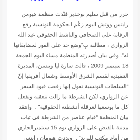
حرر من قبل سليم بوخذير
فنّدت منظمة هيومن
رايتس ووتش اليوم زعْم الحكومة التونسية رفع
الرقابة على الصحافي والناشط الحقوقي عبد الله
الزواري ، مطالبة بِ”وضع حد على الفور لمضايقاتها
له”. وفي بيان أصدرته المنظمة مساء اليوم الجمعة
18 سبتمبر 2009 ، قالت سارة ليا ويتسن، المديرة
التنفيذية لقسم الشرق الأوسط وشمال أفريقيا إنّ
“السلطات التونسية تقول إنها رفعت قيود السفر
عن الزواري، لكن الشرطة ما زالت تتعقبه وتفعل
كل ما بوسعها لعرقلة أنشطته الحقوقية” . وإنتقد
بيان المنظمة “قيام عناصر من الشرطة في ثياب
مدنية بالقبض على الزواري يوم 15 سبتمبرالجاري
من أمام مكتب للبريد” . ونددت هيومان رايتس