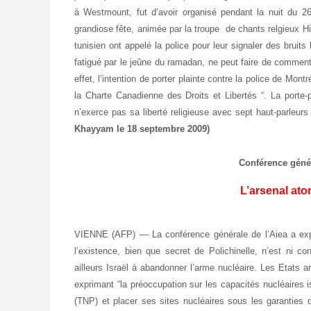
à Westmount, fut d’avoir organisé pendant la nuit du
grandiose fête, animée par la troupe de chants relgieux Hiz
tunisien ont appelé la police pour leur signaler des bruit
fatigué par le jeûne du ramadan, ne peut faire de commenta
effet, l’intention de porter plainte contre la police de Montr
la Charte Canadienne des Droits et Libertés “. La porte-
n’exerce pas sa liberté religieuse avec sept haut-parleur
Khayyam le 18 septembre 2009)
Conférence génér
L’arsenal ato
VIENNE (AFP) — La conférence générale de l’Aiea a expri
l’existence, bien que secret de Polichinelle, n’est ni co
ailleurs Israël à abandonner l’arme nucléaire. Les Etats a
exprimant “la préoccupation sur les capacités nucléaires is
(TNP) et placer ses sites nucléaires sous les garanties 