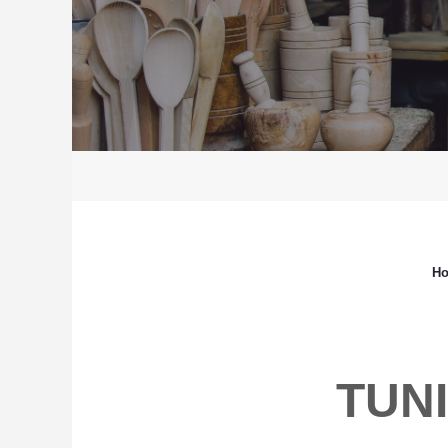
H
TUN