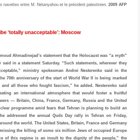
r les navettes entre M. Nétanyahou et le président palestinien.
2009 AFP
be ‘totally unacceptable’: Moscow
oud Ahmadinejad’s statement that the Holocaust was “a myth”
ry said in a statement Saturday. “Such statements, wherever they
acceptable,” ministry spokesman Andrei Nesterenko said in the
 the 70th anniversary of the start of World War II is being marked
ms and all those who fought fascism,” he added. Nesterenko said
ting an international atmosphere that would foster a fruitful
owers — Britain, China, France, Germany, Russia and the United
clear programme amid fears that Tehran is planning to build an
e addressed the annual Quds Day rally in Tehran on Friday,
 around the world. The United States, Britain, France and Germany
smissing the killing of some six million Jews of occupied Europe
e of this regime is an insult to the dignity of the people,” the