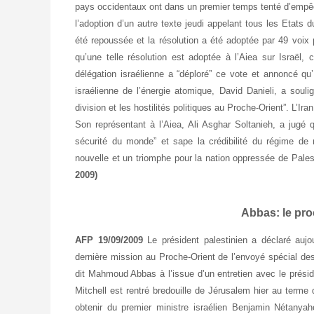
pays occidentaux ont dans un premier temps tenté d’empêch
l’adoption d’un autre texte jeudi appelant tous les Etats
été repoussée et la résolution a été adoptée par 49 voix 
qu’une telle résolution est adoptée à l’Aiea sur Israël
délégation israélienne a “déploré” ce vote et annoncé qu
israélienne de l’énergie atomique, David Danieli, a soulig
division et les hostilités politiques au Proche-Orient”. L’I
Son représentant à l’Aiea, Ali Asghar Soltanieh, a jugé q
sécurité du monde” et sape la crédibilité du régime de no
nouvelle et un triomphe pour la nation oppressée de Pales
2009)
Abbas: le pr
AFP 19/09/2009
Le président palestinien a déclaré aujo
dernière mission au Proche-Orient de l’envoyé spécial des
dit Mahmoud Abbas à l’issue d’un entretien avec le prési
Mitchell est rentré bredouille de Jérusalem hier au terme 
obtenir du premier ministre israélien Benjamin Nétanyah