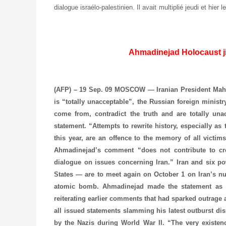
dialogue israélo-palestinien. Il avait multiplié jeudi et hie
Ahmadinejad Holocaust ji
(AFP) – 19 Sep. 09
MOSCOW — Iranian President Mahm
is “totally unacceptable”, the Russian foreign minist
come from, contradict the truth and are totally un
statement. “Attempts to rewrite history, especially as
this year, are an offence to the memory of all victi
Ahmadinejad’s comment “does not contribute to crea
dialogue on issues concerning Iran.” Iran and six p
States — are to meet again on October 1 on Iran’s nu
atomic bomb. Ahmadinejad made the statement as h
reiterating earlier comments that had sparked outrage
all issued statements slamming his latest outburst di
by the Nazis during World War II. “The very existenc