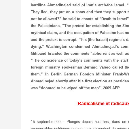
hardline Ahmadinejad said of Iran’s arch-foe Israel.
They lied, they put on a show and then they support t
not be allowed?” he said to chants of “Death to Israel”
the Palestinians. “The pretext for establishing the Zio
mythical claim, and the occupation of Palestine has no
and the pretext is corrupt. This (the Israeli) regime’s
dying.” Washington condemned Ahmadinejad’s commen
Miliband branded the comments “abhorrent as well as i
“The coincidence of today’s comments with the start
foreign ministry spokesman Bernard Valero called t
them.” In Berlin German Foreign Minister Frank-W
Ahmadinejad shortly after his first election as presiden
was “doomed to be wiped off the map”.
2009 AFP
Radicalisme et radicau
15 septembre 09 – Plongés depuis huit ans, dans ce qu’
responsables politiques occidentaux se rendent de mieux e