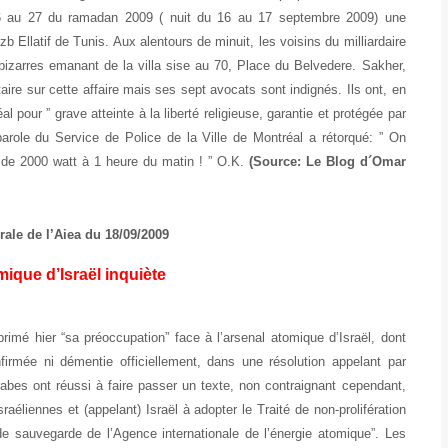
 26 au 27 du ramadan 2009 ( nuit du 16 au 17 septembre 2009) une
b Ellatif de Tunis. Aux alentours de minuit, les voisins du milliardaire
s bizarres emanant de la villa sise au 70, Place du Belvedere. Sakher,
ire sur cette affaire mais ses sept avocats sont indignés. Ils ont, en
éal pour ” grave atteinte à la liberté religieuse, garantie et protégée par
parole du Service de Police de la Ville de Montréal a rétorqué: ” On
s de 2000 watt à 1 heure du matin ! ” O.K.
(Source: Le Blog d´Omar
ale de l’Aiea du 18/09/2009
mique d’Israël inquiète
mé hier “sa préoccupation” face à l’arsenal atomique d’Israël, dont
nfirmée ni démentie officiellement, dans une résolution appelant par
rabes ont réussi à faire passer un texte, non contraignant cependant,
raéliennes et (appelant) Israël à adopter le Traité de non-prolifération
de sauvegarde de l’Agence internationale de l’énergie atomique”. Les