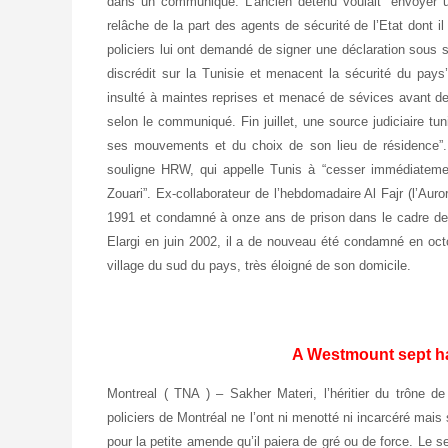
dans un communiqué. L’ancien détenu voulait “envoyer une
relâche de la part des agents de sécurité de l’Etat dont il 
policiers lui ont demandé de signer une déclaration sous ser
discrédit sur la Tunisie et menacent la sécurité du pays’
insulté à maintes reprises et menacé de sévices avant de l
selon le communiqué. Fin juillet, une source judiciaire tu
ses mouvements et du choix de son lieu de résidence”. Son
souligne HRW, qui appelle Tunis à “cesser immédiatement
Zouari”. Ex-collaborateur de l’hebdomadaire Al Fajr (l’Aur
1991 et condamné à onze ans de prison dans le cadre des p
Elargi en juin 2002, il a de nouveau été condamné en oct
village du sud du pays, très éloigné de son domicile.
A Westmount sept ha
Montreal ( TNA ) – Sakher Materi, l’héritier du trône d
policiers de Montréal ne l’ont ni menotté ni incarcéré mais 
pour la petite amende qu’il paiera de gré ou de force. Le se