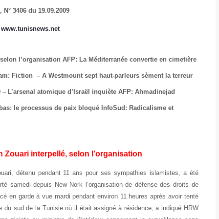
e,
N° 3406 du 19.09.2009
:
www.tunisnews.net
, selon l’organisation
AFP: La Méditerranée convertie en cimetière
: Fiction – A Westmount sept haut-parleurs sèment la terreur
 – L’arsenal atomique d’Israël inquiète
AFP: Ahmadinejad
as: le processus de paix bloqué
InfoSud: Radicalisme et
h Zouari interpellé, selon l’organisation
ouari, détenu pendant 11 ans pour ses sympathies islamistes, a été
porté samedi depuis New Nork l’organisation de défense des droits de
é en garde à vue mardi pendant environ 11 heures après avoir tenté
e du sud de la Tunisie où il était assigné à résidence, a indiqué HRW