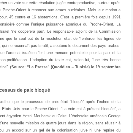
er un vote sur cette résolution jugée contreproductive, surtout après
 du Proche-Orient à renoncer aux armes nucléaires. Mais leur motion a
pour, 45 contre et 16 abstentions. C’est la première fois depuis 1991
, considéré comme l’unique puissance atomique du Proche-Orient. La
’Israël “ne coopèrera pas”. Le responsable adjoint de la Commission
né que le seul but de la résolution était de “renforcer les lignes de
ran, qui ne reconnaît pas Israël, a soutenu le document des pays arabes.
ue l’arsenal israélien “est une menace potentielle pour la paix et la
n-prolifération. L’adoption du texte est, selon lui, “une très bonne
tine”.
(Source: “La Presse” (Quotidien – Tunisie) le 19 septembre
ocessus de paix bloqué
urd’hui que le processus de paix était “bloqué” après l’échec de la
 Etats-Unis pour le Proche-Orient. “La voie est à présent bloquée”, a
dent égyptien Hosni Moubarak au Caire. L’émissaire américain George
d’une nouvelle mission de quatre jours dans la région, sans réussir à
ou un accord sur un gel de la colonisation juive ni une reprise du