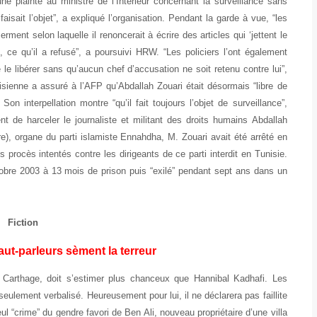
 plainte au ministre de l’Intérieur concernant la surveillance sans
faisait l’objet”, a expliqué l’organisation. Pendant la garde à vue, “les
ment selon laquelle il renoncerait à écrire des articles qui ‘jettent le
, ce qu’il a refusé”, a poursuivi HRW. “Les policiers l’ont également
e libérer sans qu’aucun chef d’accusation ne soit retenu contre lui”,
nisienne a assuré à l’AFP qu’Abdallah Zouari était désormais “libre de
 interpellation montre “qu’il fait toujours l’objet de surveillance”,
 de harceler le journaliste et militant des droits humains Abdallah
ore), organe du parti islamiste Ennahdha, M. Zouari avait été arrêté en
rocès intentés contre les dirigeants de ce parti interdit en Tunisie.
obre 2003 à 13 mois de prison puis “exilé” pendant sept ans dans un
Fiction
ut-parleurs sèment la terreur
e Carthage, doit s’estimer plus chanceux que Hannibal Kadhafi. Les
seulement verbalisé. Heureusement pour lui, il ne déclarera pas faillite
ul “crime” du gendre favori de Ben Ali, nouveau propriétaire d’une villa