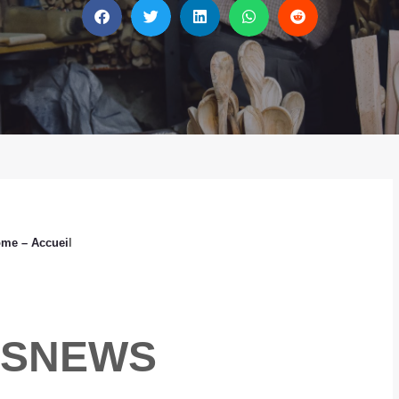
ome
– Accuei
l
ISNEWS