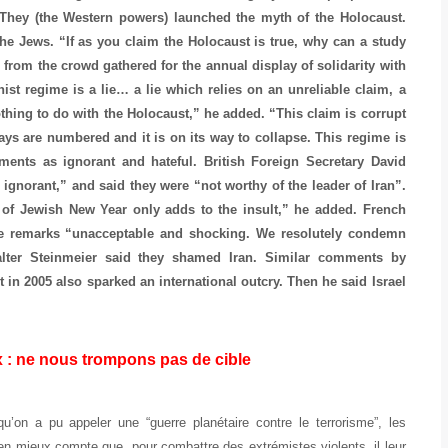
 “They (the Western powers) launched the myth of the Holocaust.
he Jews. “If as you claim the Holocaust is true, why can a study
 from the crowd gathered for the annual display of solidarity with
nist regime is a lie… a lie which relies on an unreliable claim, a
thing to do with the Holocaust,” he added. “This claim is corrupt
 days are numbered and it is on its way to collapse. This regime is
ts as ignorant and hateful. British Foreign Secretary David
gnorant,” and said they were “not worthy of the leader of Iran”.
 of Jewish New Year only adds to the insult,” he added. French
he remarks “unacceptable and shocking. We resolutely condemn
alter Steinmeier said they shamed Iran. Similar comments by
t in 2005 also sparked an international outcry. Then he said Israel
x : ne nous trompons pas de cible
on a pu appeler une “guerre planétaire contre le terrorisme”, les
n mieux compte que, pour combattre des extrémistes violents, il leur