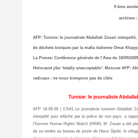
9 ème anné
archives
AFP: Tunisie: le journaliste Abdallah Zouari interpellé
de déchets toxiques par la mafia italienne
Omar Khayyam
La Presse: Conférence générale de l’Aiea du 18/09/2009
Holocaust jibe ‘totally unacceptable’: Moscow
AFP: Abb
radicaux : ne nous trompons pas de cible
Tunisie: le journaliste Abdalla
AFP 19.09.09 | 17h41 Le journaliste tunisien Abdallah Z
interpellé puis relâché par la police de son pays, a rap
l’homme Human Rights Watch (HRW). M. Zouari a été plac
de se rendre au bureau de poste de Hassi Djerbi, le villag