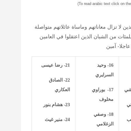
(To read
arabic text click on t
ن لا تزال معاناتهم وماساة عائلاتهم متواصلة
لمئات من الشبان الذين اعتقلوا في العامين
عاجلا- آمين
16- وحيد
21- رضا عيسى
السرايري
22- الصادق
17-
بوراوي
العكاري
مخلوف
23- هشام بنور
18- وصفي
ب
24- منير غيث
الزغلامي