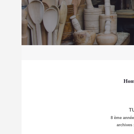
Hom
T
8 ème anné
archives