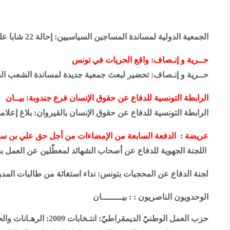
الجمعية الدولية لمساندة المساجين السياسيين: إحالة 22 شابا على القضاء .. بتهمة الإرهاب ..!
حــرية و إنـصاف: واقع الحريات في تونس
حــرية و إنـصاف: تحضير لبعث جمعية جديدة لمساندة الشعب ا
الرابطة التونسية للدفاع عن حقوق الإنسان فرع جندوبة: بيــان
الرابطة التونسية للدفاع عن حقوق الإنسان بالقيروان: بلاغ إعلام
عريضة : الدفعة السابعة من الإمضاءات من أجل حق علي بن سالم
اللجنة الجهوية للدفاع عن أصحاب الشهائد لمعطّلين عن العمل بقف
لجنة الدفاع عن المحجبات بتونس: نداء استغاثة من طالبات المدرس
الوحدويون الناصريون : : بيــــــــان
حزب العمل الوطنيّ الديمقراطيّ: انتـخابات 2009: الرهـانات والحسـابات