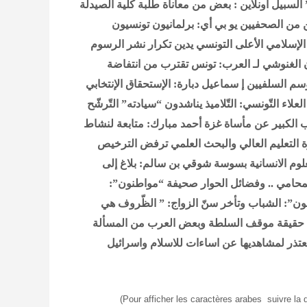
”
السبيل أونلاين : بعض من معاناة طلبة كلية الصيدلة
ن من الصحفيين
يو بي أي: برلمانيون تونسيون
لإسلامي الأعلى التونسي يدين تكرار نشر الرسوم
الغنوشي لـ العرب: تونس تقترب من انتفاضة
سم السلفيين
إ سماعيل دبارة: الإستحقاق الإنتخابي
 العلاء التّونسي: التّلاميذ يناشدون “سيادته” التّرشّح
ئب الكبير عن مأساة غزة
أحمد مبارك: متابعة لنشاط
ة التعليم العالي والبحث العلمي ترفض الترخيص
لعلوم الانسانية بسوسة
شوقي بن سالم: بلاغ إلى
حامي .. وفضائل الحوار
صحيفة “مواطنون”:
”: الشباب وتأخر سنّ الزواج: ” الظّروف هي
 حقيقة موقف السلطة وبعض العرب من المسألة
عتذر لمشاهديها عن اساءات للاسلام واسرائيل
(Pour afficher les caractères arabes suivre la