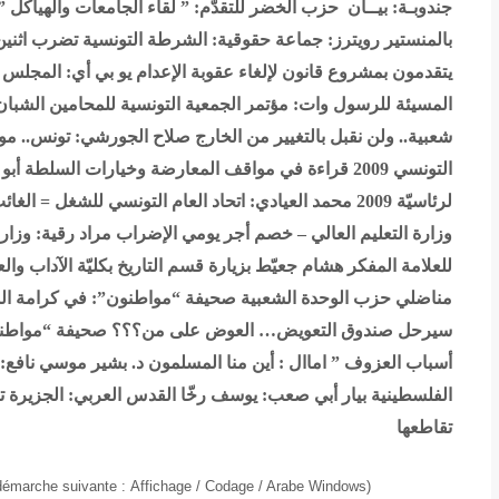
جندوبـة: بيــان
حزب الخضر للتقدّم: ” لقاء الجامعات والهياكل 
بالمنستير
رويترز: جماعة حقوقية: الشرطة التونسية تضرب اثني
يتقدمون بمشروع قانون لإلغاء عقوبة الإعدام
يو بي أي: المجلس ا
المسيئة للرسول
وات: مؤتمر الجمعية التونسية للمحامين الشبان
شعبية.. ولن نقبل بالتغيير من الخارج
صلاح الجورشي: تونس.. مو
التونسي 2009 قراءة في مواقف المعارضة وخيارات السلطة
أبو
لرئاسيّة 2009
محمد العيادي: اتحاد العام التونسي للشغل = الغا
وزارة التعليم العالي – خصم أجر يومي الإضراب
مراد رقية: وزار
للعلامة المفكر هشام جعيّط بزيارة قسم التاريخ بكليّة الآداب وا
مناضلي حزب الوحدة الشعبية
صحيفة “مواطنون”: في كرامة الم
سيرحل صندوق التعويض… العوض على من؟؟؟
صحيفة “مواطنون
أسباب العزوف ”
اماال : أين منا المسلمون
د. بشير موسي نافع:
الفلسطينية
بيار أبي صعب: يوسف رخّا
القدس العربي: الجزيرة ت
تقاطعها
 démarche suivante
:
Affichage / Codage / Arabe Windows
(