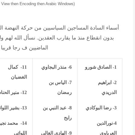
he View then Encoding then Arabic Windows)
أسماء السادة المساجين السياسيين من حركة النهضة الذي
بدون انقطاع منذ ما يقارب العقدين. نسأل الله لهم ول
الماضيين ف رجا قريبا 
1-
الصادق شورو
6-
منذر البجاوي
11-
كمال
الغضبان
2- ابراهيم
7- الياس بن
الدريدي
رمضان
12- منير الحناشي
3- رضا البوكادي
8-
عبد النبي بن
13- بشير اللواتي
رابح
4-نورالدين
14-
محمد نجي
العرباوي
9- الهادي الغالي
اللواتي