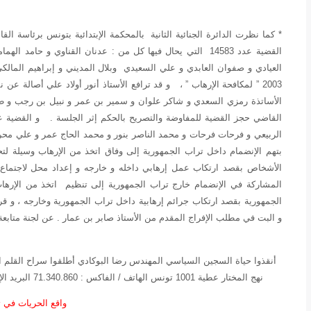
القضية عدد 14583 التي يحال فيها كل من : عدنان القناوي و حا
2003 ” لمكافحة الإرهاب ” ، و قد ترافع الأستاذ أنور أولاد علي أصالة 
الأساتذة رمزي السعدي و شاكر علوان و سمير بن عمر و نبيل بن رجب و ط
الربيعي و فرحات فرحات و محمد الناصر بنور و محمد الحاج عمر و علي مح
بتهم الإنضمام داخل تراب الجمهورية إلى وفاق اتخذ من الإرهاب وسيلة ل
الأشخاص بقصد ارتكاب عمل إرهابي داخله و خارجه و إعداد محل لاجتماع و 
المشاركة في الإنضمام خارج تراب الجمهورية إلى تنظيم اتخذ من الإرها
الجمهورية بقصد ارتكاب جرائم إرهابية داخل تراب الجمهورية وخارجه ، و ق
و البت في مطلب الإفراج المقدم من الأستاذ صابر بن عمار . عن لجنة متا
أنقذوا حياة السجين السياسي المهندس رضا البوكادي أطلقوا سراح القلم 
نهج المختار عطية 1001 تونس الهاتف / الفاكس : 71.340.860 البريد الإلكتروني :liberte_equite@yahoo.fr تونس في 06/03/2008
واقع الحريات في 