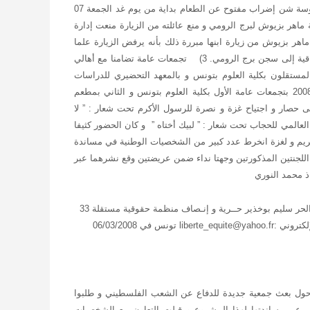
تعتزم لجنة المساندة للطلبة الموقوفين بسوسة شن إضراب مفتوح عن الطعام بداية من يوم غد الجمعة 07
منعت إدارة
200 عائلة سجين الرأي الشاب ماهر بزيوش من زيارة ابنها مبررة ذلك بأنه يرفض الزيارة علما
3) تجمعات عامة تضامنا مع أهالي
لمستقلون بكلية العلوم بتونس و بالمعهد التحضيري للدراسات
الهندسية بمونفلوري أيام الثلاثاء والأربعاء والخميس 04 و 05 و 06 مارس 2008 بتجمعات عامة الأول بكلية العلوم بتونس و الثاني بمطعم
 حصار و اجتياح غزة و نصرة للرسول الأكرم تحت شعار : ” لا
 العالمي للحجاب تحت شعار : ” لبيك أختاه ” و كان الحضور كثيفا
انخرط عدد كبير من الشخصيات الوطنية في مساندة
اللجنتين المذكورتين وجهتا نداء ضمن عريضتين وقع نشرهما عبر
اذ محمد النوري
الحر سليم بوخذير
حــرية و إنـصاف
منظمة حقوقية مستقلة 33
حول بعث جمعية جديدة للدفاع عن الشعب الفلسطيني و طلبوا
 عن مساندتها لهذا المشروع و قبلت التعاون مع الشخصيات