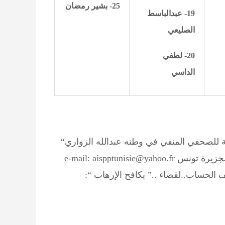
25- بشير رمضان
19- عبدالباسط
الصليعي
20- لطفي
الداسي
 للصحفي المنفي في وطنه عبدالله الزواري“
43 نهج الجزيرة تونس e-mail: aispptunisie@yahoo.fr