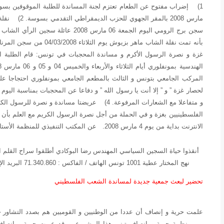
1) إضراب مفتوح عن الطعام
مارس 2008 بالمقر الجهوي للحزب الديمقراطي التقدمي بسوسة.
2) نقلة ماهر بزيوش لبرج الرومي و منع عائلته من الزيارة
سجن برج الرومي اليوم الجمعة 06 مارس 8
بأنه تمت نقلة الشاب ماهر بزيوش يوم الثلاثاء 04/03/2008 من سجن المرناقية إلى سجن برج الرومي.
غزة و نصرة الرسول الأكرم و مساندة المحجبات في تونس:
قام الطلبة ا
المركب الجامعي بتونس و الثالث بالمطعم الجامعي بمونفلوري احتجاجا على
لحصار غزة ” و ” إلا أنت يا رسول الله ” و دفاعا عن المحجبات بمناسبة اليوم
و متفاعلا مع الشعارات المرفوعة.
4) عريضتا مساندة و نصرة للرسول الكريم و لغزة
الفلسطينيين بغزة و في الحملة من أجل نصرة الرسول الكريم مع العلم بأن 
الانترنت بداية من يوم 4 مارس 2008. عن المكتب التنفيذي للمنظمة
الأست
أنقذوا حياة السجين السياسي المهندس رضا البوكادي أطلقوا سراح القلم 
نهج المختار عطية 1001 تونس الهاتف / الفاكس : 71.340.860 البريد الإلكتروني :liberte_equite@yahoo.fr تونس في 06/03/2008
تحضير لبعث جمعية جديدة لمساندة الشعب الفلسطيني
علمت حرية و إنصاف أن عددا من الوطنيين و القوميين هم بصدد التشاور 
من منظمة حرية و إنصاف تبني هذا المشروع. و قد عبرت حرية و إنصاف