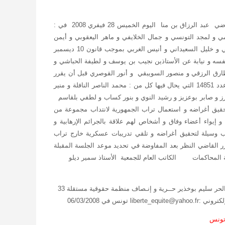
* كما نظرت الدائرة الجنائية الثانية بالمحكمة الإبتدائية بتونس برئاسة القاضي عبد الرزاق بن منا اليوم الخميس 28 فيفري 2008 في :
مد الهمامي و لمجد التونسي و جمال الخلايفي و ماهر اليعقوبي و أيمن
العيادي و صفوان العابدي و علي السعيدي وبلال المديني و إبراهيم المالكي و خليل السعيداني و أنيس الغربي بموجب قانون 10 ديسمبر
عن نفسه و نيابة عن الأستاذين نجيب بن يوسف و لطيفة الحباشي و
ارق الرزقي و منصور السويبقي و أنور القوصري قبل أن يقرر
القاضي حجز القضية للمفاوضة والتصريح بالحكم إثر الجلسة . و القضية عدد 14851 التي يحال فيها كل من : محمد الناصر النافلة و منير
رز و صابر بوعزيز و رشيد النوي و بنور كساب و لطفي بلقاسم
تحقيق أغراضه و استعمال تراب الجمهورية لانتداب مجموعة من
إيواء أعضاء وفاق و أشخاص لهم علاقة بالجرائم الإرهابية و
ب وسيلة لتحقيق أغراضه و تلقي تدريبات عسكرية خارج تراب
رر القاضي النظر بعد المفاوضة في تحديد موعد الجلسة المقبلة
بعة المحاكمات الكاتب العام للجمعية
الأستاذ سمير ديلو
الحر سليم بوخذير
حــرية و إنـصاف
منظمة حقوقية مستقلة 33
تونس