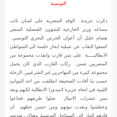
التونسية
ذكرت جريدة الوفد المصرية على لسان نائب
مساعد وزير الخارجية للشؤون القنصلية السفير
هشام خليل أن أعوان الحرس البحري التونسي
كشفوا النقاب عن عملية ابحار خلسة الى الشواطئ
الايطاليـــــة على متن قارب وانقذت مجموعة من
المصريين ضمن ركاب القارب الذي كان يحمل
مجموعة كبيرة من المهاجرين غير الشرعيين. الرحلة
حسب ما أفادت الصحيفة انطلقت من احد الموانئ
الليبية في اتجاه جزيرة لامبدوزا الايطالية لكنهم وبعد
سير عشرات الاميال ضلوا طريقهم فجاعوا
وعطشوا ونفدت مؤنهم ومن حسن حظهم ان
قادهم التيار الى السواحل التونسية وهناك رصدتهم