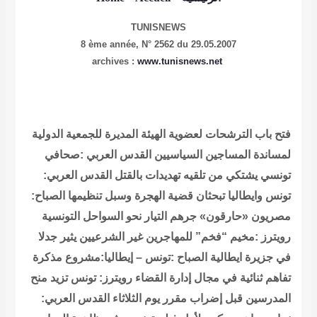
TUNISNEWS
8 ème année,
N° 2562 du 29.05.2007
www.tunisnews.net
archives :
فتح باب الترشحات لعضوية الهيئة المديرة للجمعية الدولية
لمساندة المساجين السياسيين
القدس العربي :صحافي
تونسي يشتكي من تلقيه تهديدات بالقتل
القدس العربي:
تونس وايطاليا تبحثان قضية الهجرة وسبل تنظيمها
الصباح:
مصريون «حارقون» جرهم التيار نحو السواحل التونسية
رويترز :مخيم “فخم” للمهاجرين غير الشرعيين يثير جدلا
في جزيرة ايطالية
الصباح :تونس – إيطاليا:مشروع مذكرة
تفاهم ثنائية في مجال إدارة القضاء
رويترز: تونس تزيد منح
المدرسين قبل إضراب مقرر يوم الثلاثاء
القدس العربي: