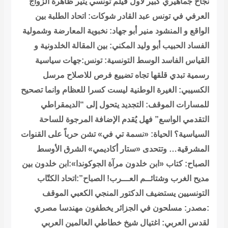
نجاح جماهيري كبير لأول فيلم تونسي يثير ظاهرة الزواج
العرفي في تونس
عبد القادر شوكات: اتحاد الطلبة بين
الواقع و المنشود
منير أبو جهاد: نخبوية المعارضة وشمولية
الفساد
الحبيب أبو وليد المكني: بين المقالة الخلدونية و
القياس الفاسد
الوسط التونسية: تونس:جهات سياسية
رسمية تبدي قلقها تجاه تضييع فرص للاصلاح
مرسل
الكسيبي: الغيرة الوطنية ليست كسرا للعظام وانما تصحيح
للمسارات
الموقف: التجديد يتحول إلى “الديمقراطي
التقدمي الواسع” فهل يُقدم الإضافة المرجوة للساحة
السياسية؟
الحياة: «نسمة تي في» تشن حرباً على القنوات
المشرقية… وتتحدى «ستار أكاديمي» الشرق الأوسط
الصباح: كتاب «ابن خلدون مرآة الجوكوندا»:ابن خلدون بين
مديح الغرب وشتائــم العـــرب!
الصباح”:اتحاد الكتّاب
التونسيين يستضيف الدكتور المنجي الكعبي
الموقف
:مصدر: مسلحون في الجزائر يخطفون مهندسا مصري
لقدس العربي: اغتيال شيخ خطاطي العالمين العربي