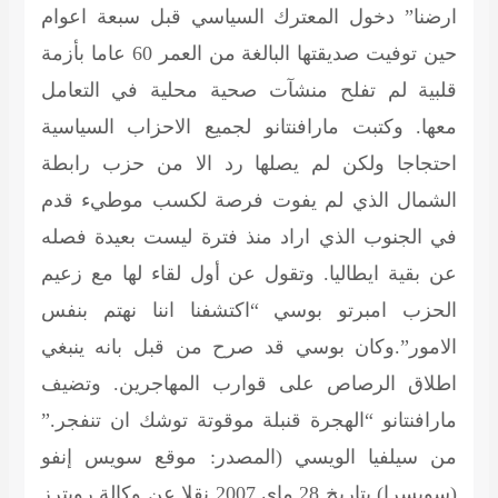
ارضنا” دخول المعترك السياسي قبل سبعة اعوام
حين توفيت صديقتها البالغة من العمر 60 عاما بأزمة
قلبية لم تفلح منشآت صحية محلية في التعامل
معها. وكتبت مارافنتانو لجميع الاحزاب السياسية
احتجاجا ولكن لم يصلها رد الا من حزب رابطة
الشمال الذي لم يفوت فرصة لكسب موطيء قدم
في الجنوب الذي اراد منذ فترة ليست بعيدة فصله
عن بقية ايطاليا. وتقول عن أول لقاء لها مع زعيم
الحزب امبرتو بوسي “اكتشفنا اننا نهتم بنفس
الامور”.وكان بوسي قد صرح من قبل بانه ينبغي
اطلاق الرصاص على قوارب المهاجرين. وتضيف
مارافنتانو “الهجرة قنبلة موقوتة توشك ان تنفجر.”
من سيلفيا الويسي
(المصدر: موقع سويس إنفو
(سويسرا) بتاريخ 28 ماي 2007 نقلا عن وكالة رويترز