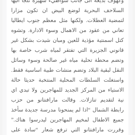
وكهوف بديعة الى جانب شواطيء شهيرة تلجأ اليها
السلاحف البحرية لوضع البيض ان تكون مزارا
لتمضية العطلات. ولكنها مثل معظم جنوب ايطاليا
تعاني من عقود من الاهمال وسوء الادارة. وتشوه
كتل اسمنتية مؤذية للعين ومبان شيدت بشكل غير
قانوني الجزيرة التي تفتقر لمياه شرب خاصة بها
وتضم محطة تحلية مياه غير صالحة وسوء وسائل
النقل لبقية البلاد وتضم منشات طبية اساسية فقط.
واستغلت السلطات المحلية المنتخبة حديثا حالة
الاستياء من المركز الجديد للمهاجرين ولا تبدي اي
نية لتقديم تنازلات. وقالت مارافنتانو من حزب
رابطة الشمال “اذا لم يمنحونا مدرسة جديدة سأخذ
جميع الاطفال لمخيم المهاجرين ليدرسوا هناك.”
وقررت مارافنتانو التي ترفع شعار “سادة على