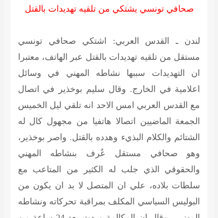
صحافي تونسي يشتكي من تلقيه تهديدات بالقتل
لندن ـ القدس العربي: اشتكي صحافي تونسي
مستقل من تلقيه تهديدات بالقتل عبر الهاتف، معتبرا
ان التهديدات سببها نشاطه المهني في وسائل
اعلامية في الخارج. وقال سليم بوخذير في اتصال
مع القدس العربي امس الاحد انه تلقي ليل الخميس
الجمعة الماضيين اتصالا هاتفيا من مجهول كال له
الشتائم والكلام البذيء وهدده بالقتل. واصر بوخذير،
وهو صحافي مستقل عُرف بنشاطه المهني
والحقوقي الذي جلب له الكثير من المتاعب مع
سلطات بلاده، علي ان المتصل لا بد ان يكون من
البوليس السياسي المكلف بمراقبة تحركاته ونشاطه
المهني . وقال ان المكالمة وردت بعد 24 ساعة من