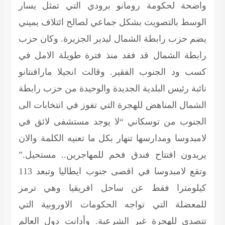
واضحة لحكومة رومانو برودي التي تمثل يسار
الوسط بالتصويت بشكل جماعي لصالح ائتلاف يميني
يضم حزب رابطة الشمال ليدير الجزيرة. وكان حزب
رابطة الشمال قد فقد منذ فترة طويلة الامل في
كسب ود الجنوب الفقير. وقالت انجيلا مارافنتانو
نائبة رئيس البلدية الجديدة والوحيدة من حزب رابطة
الشمال المناهض للهجرة التي تفوز في انتخابات الى
الجنوب من توسكاني “لا يوجد مستشفى لائق في
لامبدوسا ومدارسها تنهار بكل ما تعنيه الكلمة والان
يريدون افتتاح فندق فخم للمهاجرين.. مستحيل.”
وتقع لامبدوسا في اقصى جنوب ايطاليا وتبعد 113
كيلومترا فقط عن ساحل افريقيا وهي ترمز
للمعضلة التي تواجه الحكومات الاوروبية التي
تتصدى للهجرة غير الشرعية. وأدانت دول العالم