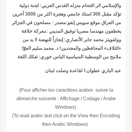
والإسلامي اثر اقتحام منزله
القدس العربي: لجنة دولية
تؤكد مقتل 300 استاذ جامعي وهجرة اكثر من 3000 آخرين
من العراق
موقع سويس إنفو:مصدر : مسلحون في الجزائر
يخطفون مهندسا مصريا
توفيق المديني :معركة خلافة
وولفويتز
محمد جابر الأنصاري: إنجازاً للنهضة لا بد من
«ائتلاف» المحافظين والمجددين!
د. محمد سليم العوّا:
ملامح من الوسطية السياسية
الياس خوري: تفكك اللغة
عبد الباري عطوان:ا لقاعدة وصلت لبنان
(Pour afficher les caractères arabes suivre la
démarche suivante
:
Affichage / Codage / Arabe
Windows
(
(To read
arabic text click on the View then Encoding
then Arabic Windows
(