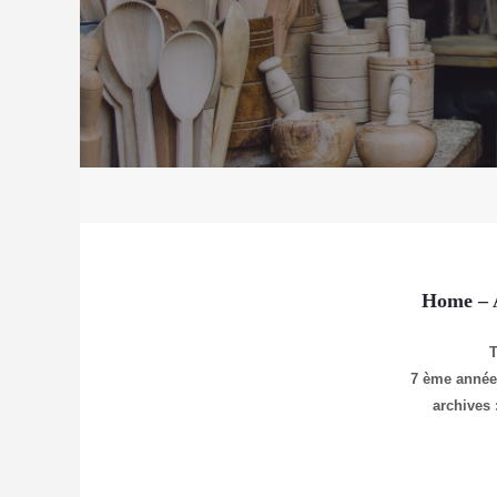
Home
– 
7 ème anné
archives 