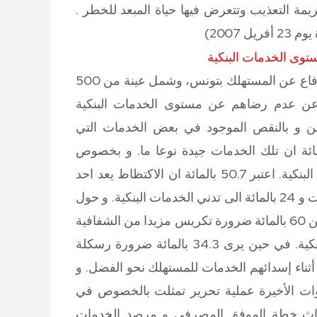
مة التعذيب وتتعرض فيها حياة المبعد للخطر .
2007)
خلص استبيان أجرته منظمة الدفاع عن المستهلك بتونس، وشمل عينة من 500
وبين عبروا عن عدم رضاهم عن مستوى الخدمات البنكية
فين و بالنقص الموجود في بعض الخدمات التي
زيدا من العناية والاهتمام، فيما اعتبر 1.5 بالمائة ان تلك الخدمات جيدة نوعا ما. و بخصوص
النقائص التي لاحظها المستهلكون على مستوى الخدمات البنكية. اعتبر 50.7 بالمائة ان الاكتظاظ يعد احد
النقائص الأساسية مقابل يرجعون ذلك الى ارتفاع التعريفات و 24 بالمائة الى تدني الخدمات البنكية. و حول
تطلعات المستهلكين لتحسين الخدمات البنكية.يرى أكثر من 60 بالمائة ضرورة تكريس مزيدا من الشفافية
على مستوى التعريفات المعمول بها لإسداء الخدمات البنكية. في حين يرى 34.3 بالمائة ضرورة رسكلة
أثناء إسدائهم الخدمات للمستهلك نحو الفضل. و
ات الأخيرة عملية تحرير تمثلت بالخصوص في
حداث خطة الموفق المصرفي و مرصد الخدمات