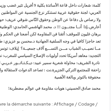
كلمة: شعارات داخل قاعة الأساتذة بكلية 9 أفريل تثير غضب وزير التعليم العالي… والعميد يرفض محوها
العربي: لجنة حقوقية عربية تستنكر نزع الجنسية عن المواطنين 
ولا رصاص بل دفاعا عن الوطن وحقوق النّاس
شوقي عريف: حول ا
أعارض..إذا أنــا مجنــون !!!
د. محمد الهاشمي الحامدي: الوطني
برهان غليون للموقف: أتقنا فن المقاومة لكن أضعنا فن الحكم 
تعد حاجزا كافيا في وجه السلفية الجهادية
د.محسن بو عزيزي: ط
مــا نصيــب الشباب مـــن التســـع آلاف جمعيــة؟
إيلاف: تونس: 60 % غير راضين عن مستوى الخدمات 
التجديد: معاهد أمريكا تحدد أولويات الإصلاح السياسي للمغرب
نادرة الشريف: محاولة شعرية
سمير عبيد: ديـكـتـاتــور عـربـي
ا
زاحفة للمجتمع التركي
الجزيرة.نت : تصاعد الدعوات لاستقالة ول
محفوفة بالتوتر وبالغة الأهمية
محمد صادق الحسيني: هويات مقاومة في عوالم مضطربة!
ivre la démarche suivante
:
Affichage / Codage /