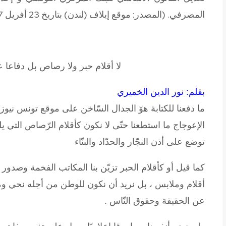
المصرفي.
(المصدر: موقع إيلاف (لندن) بتاريخ 23 أفريل 2007)
لا أقلام حبر ولا رصاص بل دفاعا 
بقلم: نور الدين الخميري
ما دفعنا للكتابة هوّ الجدال السّاخن على موقع تونس نيوز 
الإعوجاج ما استطعنا حتّى لا نكون
كأقلام الرّصاص التي ي
توضع على أذن النجّار والحدّاد والبنّاء
كما قيل
أو كأقلام الحبر تزيّن بنا المكاتب الفخمة وصدور ا
أقلام وملابس
، بل نريد أن نكون للوطن من أجله نحي وم
عن الحقيقة وحقوق النّاس .