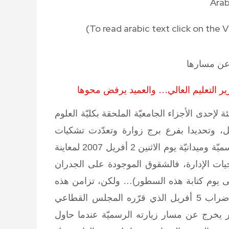
Ara
(To read
arabic text click on the
عن مسارها
حدى الأجزاء الجامعيّة الملحقة بكليّة العلوم
ة والإنسانيّة بتونس أو ما تعرف بكليّة 9 أفريل، وتحديدا بفرع برج زوارة وتعدّدت تشكيات
الإدارة، قام وزير التعليم العالي والبحث العلمي بزيارة رسميّة وميدانيّة يوم الاثنين 2 أفريل 2007 لمعاينة
يات الإدارة، فالشقوق الموجودة على الجدران
إلى يوم كتابة هذه السطور)… ولكن، تزامن هذه
الزيارة مع اقتراب موعد إضراب نقابة التعليم العالي لإضراب 5 أفريل الذي قرّره المجلس القطاعي
ير يخرج عن مسار زيارته الرسميّة عندما حاول