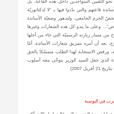
ا نحو الثقبين المتواجدين داخل هذه القاعة، بل
ذة قاعتهم والتي ندّدوا فيها بـ “لا لدكتاتوريّة
تخصّ الحرم الجامعي، ولتدهور وضعيّة الأساتذة
وض”… وعلى ما يبدو كل هذه الشعارات وغيرها
ج من مسار زيارته الرسميّة التي جاء من أجلها
 هذا الخروج، بعد أن أمره بتمزيق شعارات الأساتذة. أمّا
 له، ورفض الاستجابة لهذا الطلب متمسّكا بالحق
شيء الذي جعل السيد الوزير يتوخّى معه أسلوب
ريل 2007)
عرب في البوسنة
 عمليات نزع الجنسية التي قالت إنها طالت أكثر