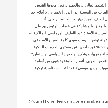
القدس
العرب في البوسنة
نور الدين الخميري: لا أقلام حبر
لعنف المبرر دينيا
خــالد الطــراولي: أنــا
ة والوفاق والمشاركة في خطاب الرئيس بن علي
والسياسة
الأستاذ عبد اللطيف الهرماسي: المالكية لم
فولة تونس.. ليست سوى كلمة
الصباح الأسبوعي:
البنكية
: نساء مغربيات يشكين وضعهن السياسي لواشنطن!!
لقدس العربي: أنصار العلمنة يخشون من أسلمة
فويتز
بشير موسى نافع: انتخابات رئاسية تركية
(Pour afficher les caractères arabes su