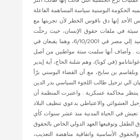
سميه الحكومة البوسنية سياسة المساهمة الفاعلة
س الأحد إنها دق ناقوس الخطر لأن تجربتها مع
أيلول (سبتمبر) تجربة سيئة في ملفات حقوق الإنسان، حيث رحلّت
السلطات البوسنية أسامة فرج الله والشريف حسن السيد إلي مصر في 6/10/2001، وهما يقبعان في
ت . وأضاف أنها سلمت ستة مواطنين من أصل
نتانامو (في كوبا)، وهم شلنة الحاج، آية إيدير
بلقاسم بن سايح، مع أن القضاء البوسني برّأ
بيان الي ترحيل طالب اللجوء السياسي بدر الدين
واعتبرت المنظمة أن
حيل العشوائي والاعتباطي بدعوي تنظيف البلاد
ة تعيش في الحياة المدنية منذ عشر سنوات كأي
 الطفل وتوقيعها العهد الدولي الخاص بالحقوق
 والحقوق الأساسية واتفاقية مناهضة التعذيب،