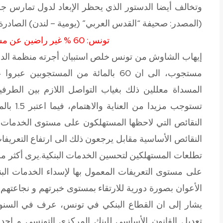
وتخالف أيضا الدستور الذي يحظر الإبعاد لدول تمارس جري
(المصدر: صحيفة “القدس العربي” (يومية – لندن) الصادرة يوم 23 أفريل 
تونس: 60 % غير راضين عن مستوى الخدمات البنكية
إيهاب الشاوش من تونس
مستجوب، الى ان 60 بالمائة من المستج
المسداة معللين ذلك بغياب التواصل اللازم بين الطر
تستوجب م
الأعوان بصورة دورية للارتقاء بمستوى خبرتهم و نجاعتهم 
يشار إلى ان القطاع البنكي في تونس، عرف في السنو
تعديل القانون الأساسي للبنك المركزي التونسي و إ