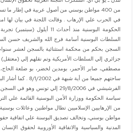
من 400 مواطن بوسني من أصول عربية في إطار ما ت
في الحرب علي الإرهاب . وقالت اللجنة في بيان لها ام
الحكومة البوسنية منذ أحداث 11 
السجن بحكم من محكمة استثنائية بالسجن لعشر سنوا
جزائري إلي السلطات الأمريكية وتم نقلهم إلي (معتقل) غوا
مصطفي، صابر الأحمر، بومدين لخضر، بو ضلعة الحاج، و
ساحتهم جميعا من أية شبهة في 8/1/2002 .
كما أشار ال
الفرشيشي في 29/8/2006 إلي تونس وهو في السجن ينتظر محاكمة عسكرية .
سياسة الحكومة ووزارة الأمن البوسنية القائمة علي التر
من الإرهابيين الإسلاميين تطال مواطنين وعائلات بوسني
مواطن بوسني، وتخالف تصديق البوسنة علي اتفاقية حقوق
المدنية والسياسية والاتفاقية الأوروبية لحقوق الإنسان