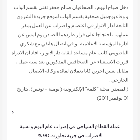
دخل صباح اليوم ، الصحافيان صالح جعفر تقني بقسم الواب
و وفاء بوجميل صحفية بقسم الواب لموقع جريدة الشروق
التابعة لدار الانوار في اعتصام و اضراب عن العمل بمقر
عملهما ، احتجاجا على قرار طردهما الصادر يوم امس عن
ادارة المؤسسة الاعلامية . و في اتصال هاتفي مع شكري
الباصومي كاتب عام مساعد لنقابة دار الانوار ، افاد ان الادراة
قررت الاستغناء عن الصحافيين المذكورين بعد سنة عمل ،
مقابل تعيين اخرين كانا يعملان لفائدة وكالة الاتصال
الخارجي .
(المصدر: مجلة “كلمة” الإلكترونية ( يومية – تونس)، بتاريخ
01 نوفمبر 2011)
<
عملة القطاع السياحي في إضراب عام اليوم و نسبة
الاضراب في جربة تجاوزت 90 %