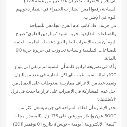
إلى إقرار الإضراب. يذكر ان عدد كبير من عملة قطاع
السياحة رفعوا امس الشارات الحمراء في انتظار دخولهم
اليوم في الإضراب.
في جربة ، افاد كاتب عام الفرع الجامعي للسياحة
والصناعات التقليدية بجربة السيد “نوالردين العلوي” صباح
اليوم أن نسبة الإضراب العام الذي دعت له الجامعة العامة
للصناعات التقليدية و سياحة تجاوزت في جزيرة جربة 90
بالمائة.
وأكد في تصريحه لراديو كلمة أن النسبة لم ترتقي إلى بلوغ
100 بالمائة بسبب غياب الهياكل النقابية في عدد من النزل
وتعمد عدد من الأعراف ممارسة ضغوطات على العمال من
أجل عدم المشاركة في الإضراب على غرار ما حدث في نزل
“الأطلنتيك”.
تجدر الإشارة أن قطاع السياحة في جربة يشغل أكثر من
5000 عون وإطار موزعين على 135 نزل.
(المصدر: مجلة
“كلمة” الإلكترونية ( يومية – تونس)، بتاريخ 01 نوفمبر 2011)