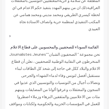
المطلقة عن سلامة و حريةالمعتقليين التونسين بالمعتقلات
العراقيةذلك ان من بينهم المهدد بتنفيذ حكم الاعدام في اي
لحظة كيسري الطريقي ومحمد مديني ومحمد همامي
عن
المكتب التنفيذي لمنظمة حرية وانصاف الاستاذة نجاة
العبيدي
<
القائمة السوداء للصحفيين والمحسوبين على قطاع الاعلام
نحن مجموعة ” الصحفيون الشبان””Journalistes Jeunes
المنخرطون في النقابية الوطنية للصحفيين ، نعلن أن قطاع
الاعلام والبلاد ككل في حاجة إلى شحذ كل الطاقات لبناء
مستقبل أفضل لتونس وفاء لدماء الشهداء والجرحى
ونضالات أجيال من التونسيات والتونسيين الذي عذبوا في
السجون والمعتقلات وعرفوا ألوانا من المضايقات وبينهم
مئات من الاعلاميين والمثقفين النزهاء وزملاء اضطروا
للعمل في المؤسسات الحزبية والحكومية ولكتابات ومواقف