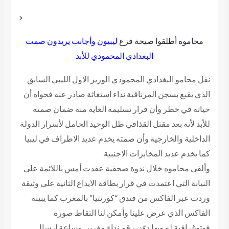
<
محاموه أطلقوا صيحة فزع
ليبيون وأجانب يريدون صمت
البغدادي المحمودي للأبد
نقل محامو البغدادي المحمودي الوزير الاول الليبي السابق
الذي يقبع بسجن المرناقية نداء استغاثة صادر عنه فحواه أن
حياته في خطر وأن قرار تسليمه الغاية منه ضمان صمته
للأبد لأنه بعد مقتل القذافي ظل الوحيد الحامل لأسرار الدولة
الداخلية والخارجية وأن صمته يخدم عديد الاطراف في ليبيا
كما يخدم عديد المخابرات الاجنبية.
وألقى محاموه خلال ندوة صحفية عقدت أمس باللائمة على
النيابة التي اعتمدت في قرار بطاقة الايداع الثانية على وثيقة
وردت عبر الفاكس من فندق “كورنتيا” بالمغرب كما يبينه
الفاكس الذي عرض علينا وأمكن لنا التقاط صورة
فوتوغرافية له وبها دوّن رقم نداء مغربي وساعة إرسال