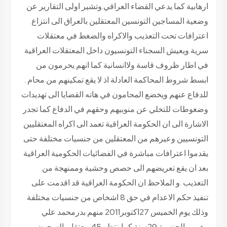
ارهابية كما يدعي القضاء العراقي.وتشير اولى التقارير عن
وضعية المساجين التونسين المعتقلين بالعراق الى انتزاع
اعترافات تحت التعذيب والاكراه والضغط في معتقلات
سرية ويعيش السجناء التونسيون داخل المعتقلات العراقية
في اطار ظروف قاسة ولاانسانية كما انهم يحرمون من
ابسط شروط المحاكمة العادلة اذ لا يقع تمكينهم من محام .
للدفاع عنهم ويخضع المحامون في هاته القضايا الى تهديدات
وضغوطات للتخلي عن منوبيهم وحقهم في الدفاع كما تجدر
الاشارة الى ان الحكومة العراقية تعمد الى اكراه المعتقليين
التونسيين وعيرهم من المعتقلين من جنسيات مختلفة حتى
يقدموا اعترافات مباشرة في الفضائيات الحكومية العراقية
بعد ان يقع تعريضهم الى حصص وحشية وممنهجة من
التعذيب .و الملاحظ ان الحكومة العراقية قد اقدمت على
تنفيذ حكم الاعدام في حق 8 اشخاص من جنسيات مختلفة
وذلك يوم الخميس 27اكتوبر2011 منهم بدرمحمد علي
مغربي الجنسية 29سنة كماينتظر 45 معتقل بالسجون