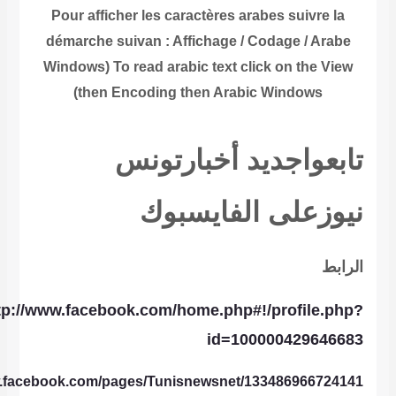
Pour afficher les caractères arabes suivre la
démarche suivan : Affichage / Codage / Arabe
Windows) To read arabic text click on the View
then Encoding then Arabic Windows)
تابعوا
جديد
أخبار
تونس
نيوز
على
الفايس
بوك
الرابط
tp://www.facebook.com/home.php#!/profile.php?
id=100000429646683
w.facebook.com/pages/Tunisnewsnet/133486966724141