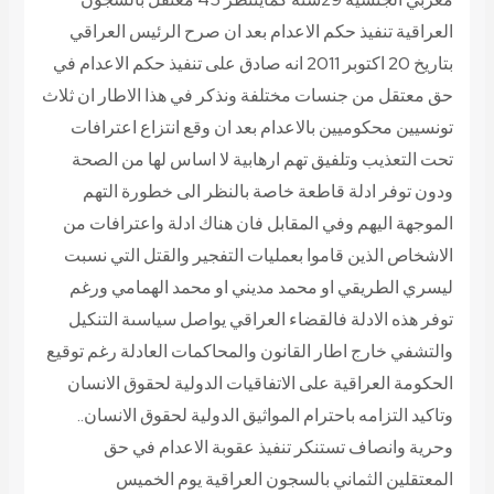
العراقية تنفيذ حكم الاعدام بعد ان صرح الرئيس العراقي
بتاريخ 20 اكتوبر 2011 انه صادق على تنفيذ حكم الاعدام في
حق معتقل من جنسات مختلفة ونذكر في هذا الاطار ان ثلاث
تونسيين محكوميين بالاعدام بعد ان وقع انتزاع اعترافات
تحت التعذيب وتلفيق تهم ارهابية لا اساس لها من الصحة
ودون توفر ادلة قاطعة خاصة بالنظر الى خطورة التهم
الموجهة اليهم وفي المقابل فان هناك ادلة واعترافات من
الاشخاص الذين قاموا بعمليات التفجير والقتل التي نسبت
ليسري الطريقي او محمد مديني او محمد الهمامي ورغم
توفر هذه الادلة فالقضاء العراقي يواصل سياسىة التنكيل
والتشفي خارج اطار القانون والمحاكمات العادلة رغم توقيع
الحكومة العراقية على الاتفاقيات الدولية لحقوق الانسان
وتاكيد التزامه باحترام المواثيق الدولية لحقوق الانسان..
وحرية وانصاف
تستنكر تنفيذ عقوبة الاعدام في حق
المعتقلين الثماني بالسجون العراقية يوم الخميس