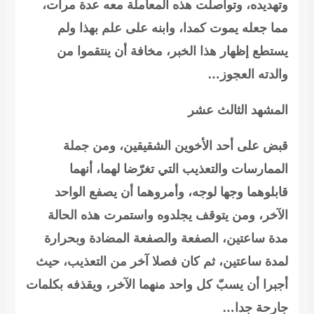
وتهديده، وتواصلت هذه المعاملة معه عدة مرات،
مما جعله يموت كمدا، وابنه على علم بهذا ولم
يستطع إظهار هذا الخبر، مخافة أن ينتقموا من
والدته العجوز…
المشهد الثالث عشر
قبض على أحد الأخوين الشقيقين، ومن جملة
الممارسات والتعذيب التي تغرّضا لهما، أنهما
قابلوهما وجها لوجه،
وأمروهما أن يصفع الواحد
الآخر، ومن يتوقف يجلدوه واستمرت هذه الحالة
مدة ساعتين،
الصفعة والصفعة المضادة وبحرارة
لمدة ساعتين، ثم كان فصلا آخر من التعذيب، حيث
أجبرا أن يسبّ كل واحد منهما الآخر، ويقذفه بكلمات
جارحة جدا…