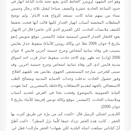
وهو أحد الشهود لرويترز “الحائط الذي يقبع تحته عادة الباعة انهار في
حدود الساعة الحادية عشرة والنصف صباحا ليقتل ثلاثة رجال وخمس
نساء من بينهم شابة كانت تستعد للزواج هذه الايام”. ولم توضح
السلطات المختصة أسباب انهيار الجدار لكنها قالت أنها فتحت تحقيقا
لكشف ملابسات الحادث. لكن العمري الذي كان حاضرا قال ان الانهيار
يعود لافتقار الجدار لاسس اسمنتية صلبة. (المصدر: موقع سويس إنفو
بتاريخ 4 جوان 2006 نقلا عن وكالة رويترز للأنباء) سقوط جدار بقابس
يتسبب في وفاة ثمانية أشخاص وجرح خمسة آخرين قابس 4 جوان
2006 (وات) جد ظهر يوم الاحد حادث سقوط جدار قرب احد اسواق
مدينة قابس ادى الى وفاة ثمانية اشخاص وجرح خمسة اخرين. وقد
تسنى للجرحى مبارحة المستشفى الجهوى بقابس بعد تلقيهم العلاج.
وفور حصول الحادث تدخلت وحدات الحماية المدنية ومصالح الطب
الاستعجالي بالجهة لتقديم الاسعافات والاحاطة بالمتضررين. كما تعهدت
النيابة العمومية بالموضوع وفتحت بحثا في الغرض لتحديد أسباب
وملابسات الحادث.
(المصدر: موقع وكالة تونس إفريقيا للأنباء بتاريخ 4
جوان 2006)
الحُـفــر
اشتكى الزميل قال: «كتبت كم من مرّة عن طريق كثرت بها
الحفر… كانت هذه الحفر تزداد عمقا كلّما نزل المطر؟.. «كنت أظنّ
أنّ كتاباتي ستلفت انتباه البلدية لكن هيهات! الحفر مازالت! فقل لي: