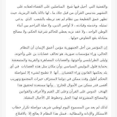
والقضية التي أحيل فيها شيخ المناضلين على القضاء،لعقابه على
التشهير بتدنيس القرآن من قبل جلاد ما ، لها دلالة بالغة الرمزية، حيث
تظهر عمق القطيعة بين نظام لم تعد تربطه بالشعب الذي يدعي
تمثيله وخدمته وقيادته ، لا أواصر الدين، ولا صلة التراحم بين أبناء
الوطن الواحد ، ولا عقد نزيه يعطي للحاكم شرعية الحكم، ولا مصالح
متبادلة يقع التفاوض حولها .
إن المؤتمر من أجل الجمهورية مؤمن أعمق الإيمان أن النظام
الحالي، وراء مؤسسات صورية، هو تحالف عصابات بن علي وأخوته،
وليلى الطرابلسي وأخوتها، والعصابات المصاهرة والقريبة والمتمعشة
بحماية فلول البوليس السياسي ،وأن مكان مثل هذه العصابات في أي
بلد يحكمها القانون وراء القضبان…أنها لا تطمح لشيء إلا لمواصلة
التحكم أطول وقت ممكن في دولتنا لاستنزاف خيرات المجتمع وتهريب
أقصى قدر ممكن من الأموال للخارج …وأنها مستعدة لتحقيق هذا
الهدف الدوس على القرآن وعلى كل القيم والأعراف والقوانين
والمصالح المشروعة لهذا الجيل وحظوظ كل الأجيال المقبلة.
لذلك لم يعد من المسموح اليوم لوطني شريف مواصلة تكرار خطاب
الاستنكار والإدانة والمطالبة . فمثل هذا النظام لا يعالج إلا بالاقتلاع