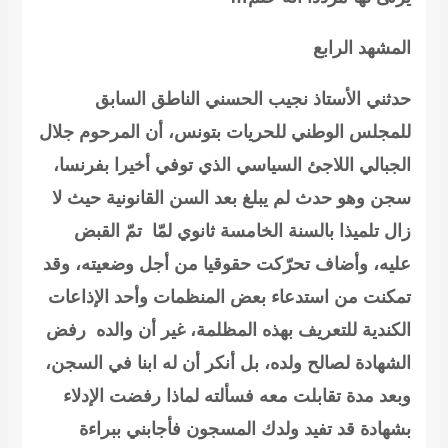
المشهد الرابع
حدثني الأستاذ نجيب الحسني الناطق السابق
للمجلس الوطني للحريات بتونس، أن
المرحوم جلال
الجبالي
اللاجئ السياسي الذي توفي أخيرا بفرنسا،
سجن وهو حدث لم يبلغ بعد السن القانونية حيث لا
زال تلميذا بالسنة الخامسة ثانوي لمّا تمّ القبض
عليه، وأضاف تحرّكت حقوقيا من أجل وضعيته، وقد
تمكنت من استدعاء بعض المنظمات وأحد الإذاعات
الكندية للتعريف بهذه المظلمة، غير أن والده رفض
الشهادة
لصالح ولده، بل أنكر أن له ابنا في السجن،
وبعد مدة تقابلت معه فسألته لماذا رفضت الإدلاء
بشهادة قد تفيد ولدك المسجون فأجابني ببراءة