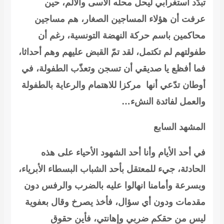
تبدّد استغرابي ليحل محله الأسى والألم، حين
عرفت أن هؤلاء المساجين الصغار، هم مساجين
محاكمين باسم حركة النهضة التونسية، رغم أن
طفولتهم لم تكتمل، لقد تمّ القبض عليهم وهم أحداثا،
فما أفظع يا صديقي أن تسجن وتعذّب الطفولة، في
أوطان تدّعي أنها مركزا للاهتمام والرعاية بالطفولة
والعمل لفائدة النشء…
المشهد السابع
في أحد الأيام وأنا أحد الشهود الأحياء على هذه
الحادثة، جيء للمعتقل بأحد الشباب البسطاء الأبرياء،
وبسرعة وأمامنا انهالوا عليه بالضرب والرفس دون
مقدمات ودون أي سؤال، فأخذ يصرخ وقال بعفوية
ليس من حقكم ضربي وإهانتي، فأين حقوق