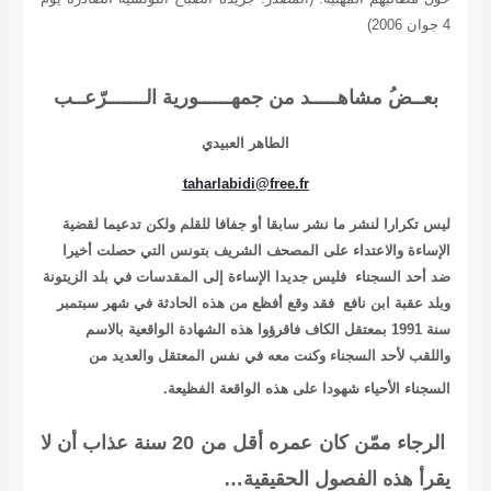
4 جوان 2006)
بعــض
مشاهـــــد من جمهــــــورية الـــــــرّع
ــ
ب
الطاهر العبيدي
taharlabidi@free.fr
ليس تكرارا لنشر ما نشر سابقا أو جفافا للقلم ولكن تدعيما لقضية
الإساءة والاعتداء على المصحف الشريف بتونس التي حصلت أخيرا
ضد أحد السجناء فليس جديدا الإساءة إلى المقدسات في بلد الزيتونة
وبلد عقبة ابن نافع فقد وقع أفظع من هذه الحادثة في شهر سبتمبر
سنة 1991 بمعتقل الكاف فاقرؤوا هذه الشهادة الواقعية بالاسم
واللقب لأحد السجناء وكنت معه في نفس المعتقل والعديد من
السجناء الأحياء شهودا على هذه الواقعة الفظيعة.
الرجاء ممّن كان عمره أقل من 20 سنة عذاب أن لا
يقرأ هذه الفصول الحقيقية…