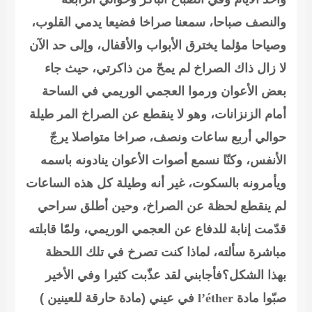
والنصف صباحا، سمعنا صراخا فضيعا يدمي القلوب،
وصياحا مؤلما يخترق الأبواب والأقفال، وإلى حد الآن
لا زال ذاك الصراخ لم يمحّ من ذاكرتي، حيث جاء
بعض الأعوان ورموا
العجمي الوريمي
في الساحة
أمام الزنزانات، وهو لا ينقطع عن الصراخ المر طيلة
حوالي أربع ساعات ونصف، صراخا متواصلا يرجّ
الأنفس، وكنّا نسمع أصوات الأعوان ينادونه باسمه
ويأمرونه بالسكوت، غير أنه وطيلة كل هذه الساعات
لم ينقطع لحظة عن الصراخ، وحين أطلق سراحي
قدّمت إنابة للدفاع عن
العجمي الوريمي
، ولمّا قابلته
مباشرة سألته، لماذا كنت تصرخ في تلك اللحظة
بهذا الشكل؟فأجابني لقد عذّبت كثيرا وفي الأخير
صبّوا مادة
l’éther
في عيني
(مادة حارقة للعينين )