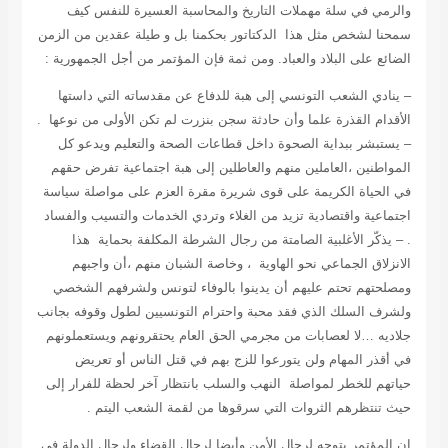
والرمي في سلة مهملات التاريخ والمحاسبة العسيرة للنفس كيف
سمحنا لشخص مثل هذا الدكتاتور بحكمنا بل و طيلة عقدين من الزمن
الضائع على البلاد والعباد. ومن ثمة فإن المؤتمر من أجل الجمهورية :
– ينادي الشعب التونسي إلى هبة للدفاع عن مقدساته التي داستها
الأقدام القذرة علما وأن حادثة سجن بنزرت لم تكن الأولى من نوعها .
– يستبشر ببداية الصحوة داخل قطاعات الصحة والتعليم ويدعو كل
المواطنين ،العاملين منهم والعاطلين إلى هبة اجتماعية تفرض حقهم
في الحياة الكريمة على قوى شريرة مقرة العزم على مواصلة سياسة
اجتماعية واقتصادية تزيد من الغلاء وتردي الخدمات والتسيب والفساد
. – يذكّر الأغلبية الصامتة من رجال الشرطة المكلفة بحماية هذا
الانزلاق الجماعي نحو الهاوية ، وخاصة الشبان منهم ،أن واجبهم
ومصلحتهم تحتم عليهم أن يدينوا بالوفاء لتونس ولشرفهم الشخصي
ولشرف السلك الذي فقد محبة واحترام التونسيين لطول وقوفه بجانب
جلاديه …لا لعصابات من مجرمي الحق العام يحتقرونهم ويستعملونهم
في أقذر المهام ولن يتورعوا للزج بهم في قتل الناس أو تعريض
حياتهم للخطر لمواصلة النهب والسلب بانتظار آخر لحظة للفرار إلى
حيث تنتظرهم الثروات التي سرقوها من لقمة الشعب اليتم .
إن المؤتمر يتوجه لرجال الأمن وأيضا لرجال القضاء ولرجال الدولة في