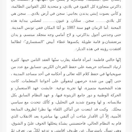
ذاكرتي متجاوزة كل القيود في بلادي، و متحدية لكل القوانين الظالمة،
و كأني بصوت إبنتي يدندن بجانبي: سجن في أرض بلادي… سجن هي
كل بلادي…….. سجن.. سجّان. و عيون………. لتصلني ببداية هذه
المحنة :أما الزمان فهو سنة 1987 ،و أمّا المكان ففي تونس المدينة.
حتى وجدتني أجول بذاكرتي، و لاح أمامي وجه متجعّد مبتسم، و يدان
مرتعشتان،و قامة طويلة يكسوها غطاء أبيض “السفساري”- لطالما
افتقدت رؤيته في هذه الديار-.
إنّها خالتي فاطمة: امرأة فاضلة يقارب سنّها العقد الثامن حينها. كثيرة
ارتياد المساجد حريصة على حفظ القرءان الكريم، تتسابق مع عدد من
صويحباتها في حفظ كلام الله تعالى و أحكامه في أحد مساجد المدينة ،
حتى إنّهن من شدة حرصهن ليتفوقّن على أخواتنا المتعلمات. كانت
هذه الشخصية متميزة، لها تجربة نوعية. عايشت عهد الاستعمار، و
الحركة الوطنية و دور جامع الزيتونة فيها، و عهد النظام السابق بكل
ملابساته. و لها وضوح شديد في التحليل، و كأنّك تتحدث مع سياسي
محنّك.
وكنت قد ابتعدت عن أماكن اللقاء بها نظرا لظروف المتابعة
الأمنية، إلاّ أن الأقدار شاءت أن ألتقي بها مباشرة بعد الانقلاب الذي
قام به النظام الحالي، فاحتضنتني بشدّة يتخللها الخوف عليّ و الشوق،
وهي تسأل باسترسال عن ظروف إقامتي و تدعو لكلّ من تعرف ثمّ