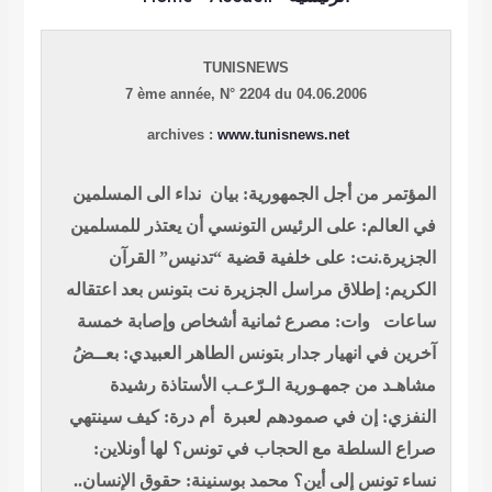
TUNISNEWS
7 ème année,
N° 2204 du 04.06.2006
archives :
www.tunisnews.net
المؤتمر من أجل الجمهورية: بيان
نداء الى المسلمين
في العالم: على الرئيس التونسي أن يعتذر للمسلمين
الجزيرة.نت: على خلفية قضية “تدنيس” القرآن
الكريم: إطلاق مراسل الجزيرة نت بتونس بعد اعتقاله
ساعات
وات: مصرع ثمانية أشخاص وإصابة خمسة
آخرين في انهيار جدار بتونس
الطاهر العبيدي: بعــضُ
مشاهـد من جمهـورية الـرّعـب
الأستاذة رشيدة
النفزي: إن في صمودهم لعبرة
أم درة: كيف سينتهي
صراع السلطة مع الحجاب في تونس؟
لها أونلاين:
نساء تونس إلى أين؟
محمد بوسنينة: حقوق الإنسان..