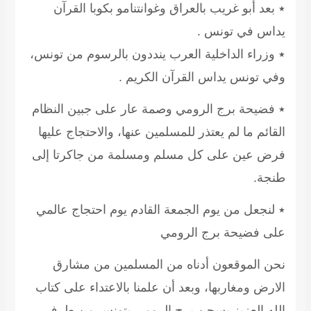
٭ بعد أبو غريب بالعراق وغوانتنامو بكوبا القرآن
يداس في تونس .
٭ وزراء الداخلية العرب ينددون بالرسوم من تونس،
وفي تونس يداس القرآن الكريم .
٭ فضيحة برج الرومي وصمة عار على جبين النظام
القائم ما لم يعتذر للمسلمين عنها، والاحتجاج عليها
فرض عين على كل مسلم ومسلمة من جاكرتا إلى
طنجة.
٭ لنجعل من يوم الجمعة القادم يوم احتجاج عالمي
على فضيحة برج الرومي
نحن الموقعون أدناه من المسلمين من مشارق
الارض ومغاربها، وبعد أن علمنا بالاعتداء على كتاب
الله العزيز بسجن برج الرومي بتونس من طرف