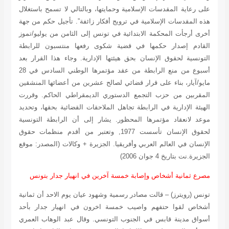
على رعاية المقدسات الإسلامية وحمايتها، وبالتالي لا تسمح باستغلال
هذه المقدسات الإسلامية في ترويج أفكار زائفة”.
تأجيل حكم
من جهة
أخرى أرجأت المحكمة الابتدائية في تونس إلى الثامن من يوليو/تموز
القادم إصدار حكمها في قضية شكوى رفعها منتسبون للرابطة
التونسية لحقوق الإنسان بحق هيئتها الإدارية. وجاء هذا القرار بعد
أسبوع من منع الرابطة من عقد مؤتمرها الوطني السادس في 28
مايو/آيار، بناء على قرار قضائي لصالح عشرين من أعضائها المنشقين
المقربين من حزب التجمع الدستوري الديمقراطي الحاكم. وقررت
الهيئة الإدارية في الرابطة تجاهل الملاحقات القضائية بحقها، وتحديد
موعد لانعقاد مؤتمرها المحظور. يشار إلى أن الرابطة التونسية
لحقوق الإنسان تأسست 1977, وتعتبر من أقدم منظمات حقوق
الإنسان في العالم العربي وأفريقيا. الجزيرة + وكالات
(المصدر: موقع
الجزيرة.نت بتاريخ 4 جوان 2006)
مصرع ثمانية أشخاص وإصابة خمسة آخرين في انهيار جدار بتونس
تونس (رويترز) – قالت مصادر رسمية وشهود عيان يوم الاحد أن ثمانية
أشخاص لقوا حتفهم واصيب خمسة اخرون في انهيار جدار بأحد
أسواق مدينة قابس في الجنوب التونسي. وقال عبد الوهاب العمري