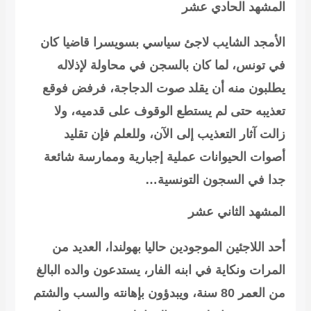
المشهد الحادي عشر
الأمجد الشايب لاجئ سياسي بسويسرا قاضيا كان
في تونس، لما كان بالسجن في محاولة لإذلاله
يطلبون منه أن يقلد صوت الدجاجة، فرفض فوقع
تعذيبه حتى لم يستطع الوقوف على قدميه، ولا
زالت آثار التعذيب إلى الآن، وللعلم فإن
تقليد
أصوات الحيوانات عملية إجبارية وممارسة شائعة
جدا في السجون التونسية…
المشهد الثاني عشر
أحد اللاجئين الموجودين حاليا بهولندا، العديد من
المرات ونكاية في ابنه الفار، يستدعون والده البالغ
من العمر 80 سنة، ويبدؤون بإهانته والسب والشتم