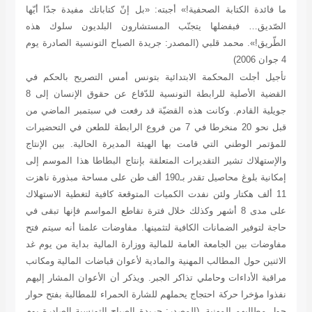
ما فائدة الكتابة الصحفية!» أجبته: «بل إنّ كتاباتك مفيدة جدّا أيّها
الصّديق… فبفضلها يتجنّب المستشارون البلديون سلوك هذه
الطّريق!».
محمد قلبي
(المصدر: جريدة الصباح التونسية الصادرة يوم
4 جوان 2006)
تأجيل
أجلت المحكمة الابتدائية بتونس أمس التصريح بالحكم في
القضية الأصلية للرابطة التونسية للدّفاع عن حقوق الإنسان إلى 8
جويلية القادم. وكانت هذه القضيّة قد رفعت في سبتمبر الماضي من
قبل نحو 20 منخرطا في 7 من فروع الرابطة للطعن في التحضيرات
للمؤتمر الوطني التي قامت بها الهيئة المديرة الحالية.
بين الإنتاج
والإستهلاك
تشير التقديرات المتعلقة بإنتاج البطاطا هذا الموسم إلى
إمكانية بلوغ محاصيل تقدر بـ190 ألف طن على مساحة مبذورة ناهزت
11 ألف هكتار ولئن نفدت الكميات المتوقعة كافية لتغطية الاستهلاك
على مدى 8 أشهر وكذلك خلال فترة تقاطع المواسم فإنها تبقى في
حاجة لتوفير الضمانات الكافية لتثمينها.
مفاوضات
علمنا أنه سيتم فتح
مفاوضات بين الجامعة العامة للمالية ووزارة المالية بداية من يوم غد
الاثنين حول المطالب المهنية والمادية لأعوان قباضات المالية ومكاتب
مراقبة الأداءات وحاملي تذاكر الجبر. ويذكر أن الأعوان المشار إليهم
نفذوا مؤخرا حركة احتجاج يحملهم للشارة الحمراء للمطالبة بفتح حوار
حول مطالبهم المهنية.
(المصدر: جريدة الصباح التونسية الصادرة يوم