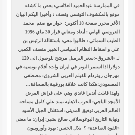
في الممارسة
عبدالحميد العدّاسي: بعض ما كشفه
موقع بالمكشوف
التونسي ونصف : وأخيرا اليكم البيان
الأغر
محرر صفحة 18 أكتوبر: حوار مع صنم
محمد
العروسي الهاني : أبعاد ومعاني قرار 30 ماي 1956
الطيب السماتي : طالبوا معي: باستقالة الرئيس بن
علي و اسقاط النظام السياسي
الخبير منصف الكعبي
لـ «الشروق»:سعر البرميل مرشح للوصول الى 120
دولارا اذا استمر التوتر في ايران
وات: أفلام تونسية في
مهرجان روتردام للفيلم العربي
الشروق: مصطفى
المصمودي:هكذا كانت علاقة بورقيبة بالصحافة…
ولهذا قابلت أنديرا غاندي وهي على فراش المرض
الأمجد الباجي: الحرب الاهلية تمتد علي كامل مساحة
العالم العربي
توفيق المديني: استقلال الجبل الأسود
ونهاية التاريخ اليوغوسلافي
صالح بشير: إيران: ما معنى
«القوة الصاعدة» ؟
بلال الحسن: يهود وأوروبيون