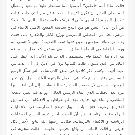
قالت: ماذا أنتم فاعلون؟ أعلمتها بأننا سننتظر قليلا ثم نعود و نسأل
الله العلي القدير أن تكون الأيام القادمة أفضل من التي خلت.
قالت
:أفضل !! مع هذا؟ انتبهي بنيّتي لا يغرنّكم كلامه وخطابه الذي يتلكأ فيه؟
من أين أتى؟ أليس هو من ابتدع سياسة المسح الأمني للأحياء في
تونس، بحثا عن المصلين الملتزمين وروّع الكبار والصّغار؟ متى جفت
يداه من دماء المؤمنين الذين قتلوا تحت التعذيب؟ بنيتي لا تنسي أنه
وزير الداخلية في النظام السابق… بنيتي سيفعل كما فعل من سبقه
مع” الزواتنة “عندما قام بتصفيتهم ، الواحد تلو الآخر. إنه أخطر على
البلاد من الذي سبق .
ظلت كلماتها ترنّ في أذنيّ إلى أن عدت من
حيث أتيت . وكنت أذكر كلامها في بعض “الدردشات” التي تحلّل الوضع
السياسي وقتها.. و انهمكنا في العمل بالوتيرة العادية نأمل أن يتغير
الوضع… ونسعى لأن نحسن الظنّ رغم التخوفات،. إلى أن التقيت بها
مرة بعد الخطاب الذي ألقاه الرئيس الحالي، ووعد فيه بطي صفحة
الماضي، و بناء عهد جديد، عهد الديمقراطية و الاحتكام إلى صناديق
الاقتراع، وعزمه فتح الباب لقبول ترشح المعارضة في الانتخابات
البرلمانية و الرئاسية. غير أنّ الجميع اختار عدم الترشح للانتخابات
الرئاسية و الاكتفاء بالبرلمانية. فكانت رحمها الله تتابع الأخبار بكل
حرص، و قالت كلمات من واقع تجربتها الطويلة ، ظلت منحوتة في