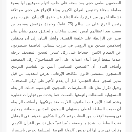
الصحفيين لطفي حجي بعد سجنه على خلفية اتهام حقوقيين لها بسوء
معاملة سجناء وتدنيس القرآن الكريم. وجاء الإفراج عن حجي مع ثلاثة
نشطاء آخرين من فرع رابطة الدفاع عن حقوق الإنسان ببنزرت، وهم
رئيس الفرع علي بن سالم (75 عاما) وحمدة مزغيش ومحمد بن
سعيد، بعد اعتقالهم أمس السبت ساعات والتحقيق معهم بشأن بيان
صدر عن الرابطة على خلفية القضية. وأشار البيان إلى أن معتقلين
إسلاميين بسجن برج الرومي في بنزرت شمالي العاصمة سيضربون
عن الطعام الاثنين احتجاجا على ركل “مدير السجن المصحف برجله
عندما سقط أرضا أثناء اعتدائه على أحد المساجين”.
ركل المصحف
وأضاف البيان أن “السجين السياسي أيمن بن بلقاسم الدريدي
المسجون بمقتضى قانون مكافحة الإرهاب، تعرض للتعذيب من قبل
مدير السجن عماد العجمي” قبل أن يقدم الأخير على “ركل المصحف”.
وحول تكرار مثل تلك الممارسات بالسجون التونسية، حملت الرابطة
المسؤولية للسلطات واتهمتها بالصمت عما يحدث من تجاوزات خطيرة
وعدم اتخاذ الإجراءات القانونية اللازمة ضد مرتكبيها. وأضافت الرابطة
أن صمت السلطة أعطى مسؤولي السجون المذنبين حصانة، وجعلهم
في وضعية الإفلات من العقاب رغم تكرر الشكاوى ضدهم. في المقابل
نفت السلطات بشدة ما وصفته بـ”مزاعم” حول تدنيس القرآن الكريم.
وقالت في بيان لها إن تونس “الدولة العربية المسلمة تحرص باستمرار