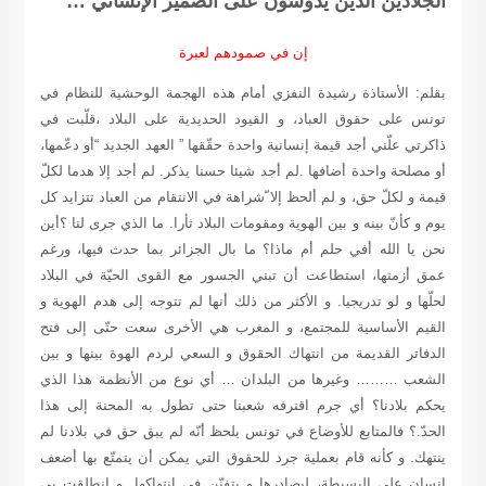
الجلادين الذين يدوسون على الضمير الإنساني …
إن في صمودهم لعبرة
بقلم: الأستاذة رشيدة النفزي
أمام هذه الهجمة الوحشية للنظام في
تونس على حقوق العباد، و القيود الحديدية على البلاد ،قلّبت في
ذاكرتي علّني أجد قيمة إنسانية واحدة حقّقها ” العهد الجديد “أو دعّمها،
أو مصلحة واحدة أضافها .لم أجد شيئا حسنا يذكر. لم أجد إلا هدما لكلّ
قيمة و لكلّ حق، و لم ألحظ إلا ّشراهة في الانتقام من العباد تتزايد كل
يوم و كأنّ بينه و بين الهوية ومقومات البلاد ثأرا. ما الذي جرى لنا ؟أين
نحن يا الله أفي حلم أم ماذا؟ ما بال الجزائر بما حدث فيها، ورغم
عمق أزمتها، استطاعت أن تبني الجسور مع القوى الحيّة في البلاد
لحلّها و لو تدريجيا. و الأكثر من ذلك أنها لم تتوجه إلى هدم الهوية و
القيم الأساسية للمجتمع، و المغرب هي الأخرى سعت حتّى إلى فتح
الدفاتر القديمة من انتهاك الحقوق و السعي لردم الهوة بينها و بين
الشعب ……… وغيرها من البلدان … أي نوع من الأنظمة هذا الذي
يحكم بلادنا؟ أي جرم اقترفه شعبنا حتى تطول به المحنة إلى هذا
الحدّ.؟ فالمتابع للأوضاع في تونس يلحظ أنّه لم يبق حق في بلادنا لم
ينتهك. و كأنه قام بعملية جرد للحقوق التي يمكن أن يتمتّع بها أضعف
إنسان على البسيطة، ليصادرها و يتفنّن في انتهاكها. و انطلقت بي