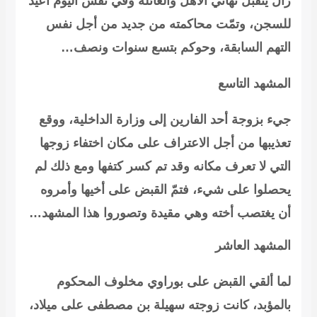
زال يتقبل تهاني الأهل والعائلة وفي نفس اليوم أعيد
للسجن، وتمّت محاكمته من جديد من أجل نفس
التهم السابقة، وحوكم بتسع سنوات ونصف…
المشهد التاسع
جيء بزوجة أحد الفارين إلى وزارة الداخلية، ووقع
تعذيبها من أجل الاعتراف على مكان اختفاء زوجها
التي لا تعرف مكانه وقد تم كسر كتفها ومع ذلك لم
يحصلوا على شيء،
فتمّ القبض على أخيها وأمروه
أن يغتصب أخته وهي مقيدة
وتصوروا هذا المشهد…
المشهد العاشر
لما ألقي القبض على بوراوي مخلوف المحكوم
بالمؤبد، كانت زوجته سهيلة بن مصطفى على ميلاد،