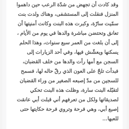
وقد كادت أن تجهض من شدّة الرعب حين داهموا
المنزل فنقلت إلى المستشفى، وهناك ولدت بنت
سمّيت سارّة، وكبرت هذه البنت وكانت أمنيتها أن
تعانق وتحتضن مباشرة والدها في يوم من الأيام ،
إلى أن بلغت من العمر سبع سنوات، وهذا الحلم
يسكنها ويعشّش فيها، وفي أحد الزيارات إلى
السجن مع أمها رأت والدها من خلف القضبان،
فبدأت تلحّ على العون الذي رقّ حاله لها، فسمح
للسجين من مدّ إصبعه الصغير من وراء القضبان
لتقبّله البنت سارة،
وظلت هذه البنت تحكي
لصديقاتها ولكل من تعرفهم أني قبلت أبي عانقت
إصبع أبي
، وهي فرحة وتروي فرحة حكايتها حتى
للعبها…