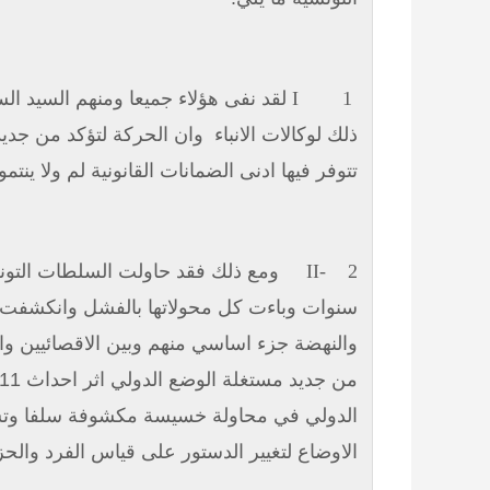
I
1
لقد نفى هؤلاء جميعا ومنهم السيد ال
ذلك لوكالات الانباء
وان الحركة لتؤكد من جديد
تتوفر فيها ادنى الضمانات القانونية لم ولا ينتمون
2
II-
ومع ذلك فقد حاولت السلطات التونس
سنوات وباءت كل محولاتها بالفشل وانكشفت حق
والنهضة جزء اساسي منهم وبين الاقصائيين والا
من جديد مستغلة الوضع الدولي اثر احداث 11 سبتمبر للزج
الدولي في محاولة خسيسة مكشوفة سلفا وتست
الاوضاع لتغيير الدستور على قياس الفرد والح