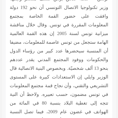
وزير تكنولوجيا الاتصال التونسي أن نحو 192 دولة
وافقت على حضور القمة الخاصة بمجتمع
المعلومات المقررة في تونس. وقال خلال مناقشة
ميزانية تونس لسنة 2005 إن هذه القمة العالمية
الهامة ستجعل من تونس عاصمة للمعلومات، مضيفا
أن المنسبة سيحضرها عدد كبير من رؤساء الدول
والحكومات ووفود المجتمع المدني يقدر عددهم
بنحو 13 ألف شخصيّة. وبخصوص البنية الاتصالية قال
الوزير وايلي إن الاستعدادات كبيرة على المستوى
التشريعي والتقني، وأن نجاح قمة مجتمع المعلومات
في تونس مضمون، حسب تعبيره. ولاحظ أن النية
تتجه إلى تغطية البلاد بنسبة 80 في المائة من
الهواتف في غضون عام 2009، فيما تصل النسبة