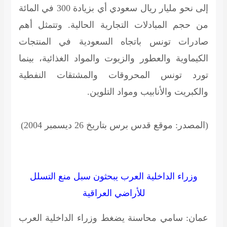
إلى نحو مليار ريال سعودي أي بزيادة 300 في المائة
من حجم المبادلات التجارية الحالية. وتتمثل أهم
صادرات تونس باتجاه السعودية في المنتجات
الكيماوية والعطور والزيوت والمواد الغذائية، بينما
تورد تونس المحروقات والمشتقات النفطية
والكبريت والأنابيب ومواد التلوين.
(المصدر: موقع قدس برس بتاريخ 26 ديسمبر 2004)
وزراء الداخلية العرب يبحثون سبل منع التسلل
للأراضي العراقية
عمان: سامي محاسنة يضغط وزراء الداخلية العرب