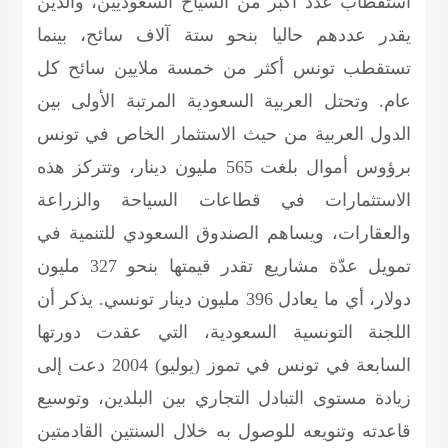
استقطاب عدد أكبر من السياح السعوديين، والذين
يقدر عددهم حاليا بنحو ستة آلاف سائح، بينما
تستقطب تونس أكثر من خمسة ملايين سائح كل
عام. وتحتل العربية السعودية المرتبة الأولى بين
الدول العربية من حيث الاستثمار الخاص في تونس
برؤوس أموال بلغت 565 مليون دينار، وتتركز هذه
الاستثمارات في قطاعات السياحة والزراعة
والعقارات، ويساهم الصندوق السعودي للتنمية في
تمويل عدّة مشاريع تقدر قيمتها بنحو 327 مليون
دولار، أي ما يعادل 396 مليون دينار تونسي. يذكر أن
اللجنة التونسية السعودية، التي عقدت دورتها
السابعة في تونس في تموز (يوليو) 2004 دعت إلى
زيادة مستوى التبادل التجاري بين البلدين، وتوسيع
قاعدته وتنويعه للوصول به خلال السنتين القادمتين