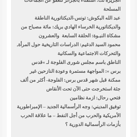
الجزيرة نت: استفتاء بالجزائر للعفو عن الجماعات
المسلحة
عبد الله البكوش: تونس-الديكتاتورية الناطقة
والديكتاتورية الخرساء
الهادي بريك: مائة مصباح من
مشكاة النبـوة: الحلقة السابعة والعشرون
محمود السيد الدغيم: الدراسات التاريخية حول المرأة,
والتحركات الاجتماعية والسكانية
الناطق باسم مجلس شورى الفلوجة لـ »قدس
برس »: المواجهة مستمرة وعودة النازحين غير
ممكنة قبل شهر
قدس برس: الفلوجة- أكثر من ألف
جثة استخرجت حتى الآن تحت الأنقاض
فتحي رحال: ازمة نظامين
توفيق المديني: وجه الرأسمالية الجديد – الإمبراطورية
الأمريكية والحرب من أجل النفط – ما علاقة الحرب
بأزمات الرأسمالية الدورية ؟