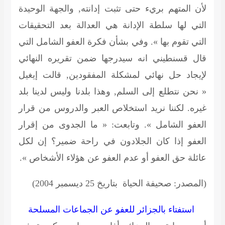
لأن المتهم بريء حتى تثبت إدانته, والجهة الوحيدة
التي لها سلطة الإدانة هي العدالة بعد التحقيقات
التي تقوم بها ». وفي بشأن فكرة العفو الشامل التي
قال قسنطيني انه سيدرجها ضمن تقريره النهائي
لإيجاد حل نهائي لمشكلة المفقودين, قالت إيغيل
« نحن نتطلع إلى السلم, وهذا بلدنا وليس لدينا بلد
غيره. لكننا نريد استخلاص العبر والدروس من قرار
العفو الشامل ». وتابعت: « ما الجدوى من إقرار
العفو إذا كان الجلادون في راحة ضمير؟ إن لكل
عائلة حق العفو أو عدم العفو عن هؤلاء الأشخاص ».
(المصدر: صحيفة الحياة بتاريخ 25 ديسمبر 2004)
استفتاء بالجزائر للعفو عن الجماعات المسلحة