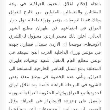
باتجاه إحكام اغلاق الحدود العراقية في وجه
المقاتلين والمتسللين المقبلين من خارج العراق
وذلك تنفيذا لتوصيات مؤتمر وزراء داخلية دول جوار
العراق في اجتماعهم في طهران مطلع الشهر
الحالي. اعلن ذلك مصدر اردني مسؤول لـ«الشرق
الاوسط»، موضحا ان الاردن سيبذل قصارى جهده
في مؤتمر وزراء الداخلية العرب الذي سيعقد في
تونس مطلع العام المقبل لتنفيذ توصيات طهران
المتعلقة بمنع تسلل العناصر الخارجية المسلحة الى
العراق. وتأتي هذه الخطوة في وضع معقد بعض
الشيء في المرحلة الراهنة خاصة بعد اغلاق ايران
لحدودها مع العراق واتهام الحكومة العراقية لسورية
بالعمل على زعزعة الاستقرار في العراق. وقال
المصدر ان من ابرز الموضوعات التي سيناقشها