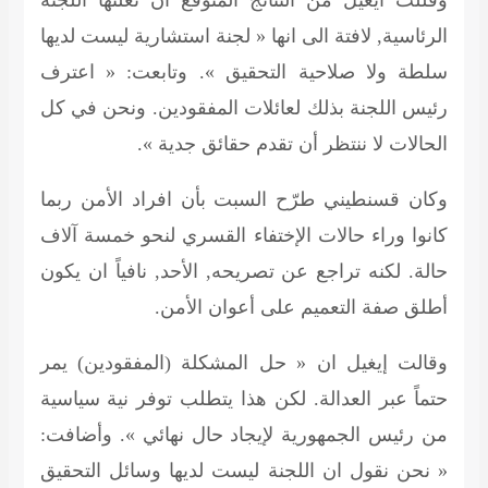
وقللت ايغيل من النتائج المتوقع أن تعلنها اللجنة
الرئاسية, لافتة الى انها « لجنة استشارية ليست لديها
سلطة ولا صلاحية التحقيق ». وتابعت: « اعترف
رئيس اللجنة بذلك لعائلات المفقودين. ونحن في كل
الحالات لا ننتظر أن تقدم حقائق جدية ».
وكان قسنطيني طرّح السبت بأن افراد الأمن ربما
كانوا وراء حالات الإختفاء القسري لنحو خمسة آلاف
حالة. لكنه تراجع عن تصريحه, الأحد, نافياً ان يكون
أطلق صفة التعميم على أعوان الأمن.
وقالت إيغيل ان « حل المشكلة (المفقودين) يمر
حتماً عبر العدالة. لكن هذا يتطلب توفر نية سياسية
من رئيس الجمهورية لإيجاد حال نهائي ». وأضافت:
« نحن نقول ان اللجنة ليست لديها وسائل التحقيق