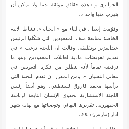
الجزائري و »هذه حقائق موثقة لدينا ولا يمكن أن
يتهرب منها واحد ».
وقوّمت إيغيل, في لقاء مع « الحياة », نشاط الآلية
الخاصة بمتابعة ملف المفقودين التي شكّلها الرئيس
عبدالعزيز بوتفليقة. وقالت ان اللجنة ترغب « في
تقديم تعويضات مادية لعائلات المفقودين وهو ما
نرفضه تماماً لأنه ينطلق من فكرة التعويض في
مقابل النسيان ». ومن المقرر أن تقدم اللجنة التي
يرأسها محمد فاروق قسنطيني, وهو أيضاً رئيس
اللجنة الاستشارية لحقوق الإنسان التابعة لرئاسة
الجمهورية, تقريرها النهائي وتوصياتها مع نهاية شهر
اذار (مارس) 2005.