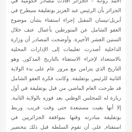
أحمد روابة – الجزائر أفادت مصادر حكومية في
الجزائر بأن الرئيس عبد العزيز بوتفليقة سيطرح في
أبريل/نيسان المقبل إجراء استفتاء بشأن موضوع
العفو الشامل عن المتورطين بأعمال عنف خلال
السنين العشر الأخيرة. وأوضحت المصادر أن وزارة
الداخلية أصدرت تعليمات إلى الإدارات المحلية
بالاستعداد لإجراء الاستفتاء بالتاريخ المذكور, وهو
التاريخ الذي يتزامن مع مرور عام على بدء الولاية
الثانية للرئيس بوتفليقة. وكانت فكرة العفو الشامل
قد طرحت العام الماضي من قبل بوتفليقة في أول
زيارة له للمجلس الوطني بعد فوزه بالولاية الثانية.
إلا أنها بقيت مستبعدة حتى وقت قريب. وربط
بوتفليقة مبادرته وقتها بموافقة الجزائريين في
استفتاء, على أن تقوم السلطة قبل ذلك بتحضير