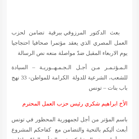
بعث
الدكتور المرزوقي
ببرقية تضامن لحزب
العمل المصري الذي يعقد مؤتمرا صحافيا احتجاجيا
يوم الاربعاء المقبل ضدّ مواصلة منعه نص الرسالة
الـمـؤتـمـر مـن أجـل الـجـمـهــوريـة – السيادة
للشعب، الشرعية للدولة الكرامة للمواطن- 33 نهج
باب بنات – تونس
الأخ ابراهيم شكري رئيس حزب العمل المحترم
باسم المؤتر من أجل لجمهورية المحظور في تونس
أبعث أليكم بالتحية والتضامن مع كفاحكم المشروع