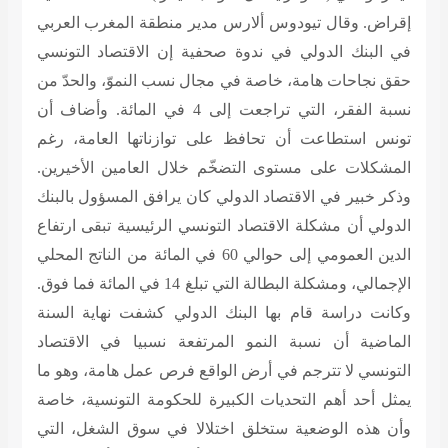
إقراض. وقال تيودوس ألارس مدير منطقة المغرب العربي
في البنك الدولي في ندوة صحفية إن الاقتصاد التونسي
حقق نجاحات هامة، خاصة في مجال نسب النموّ، والحدّ من
نسبة الفقر، التي تراجعت إلى 4 في المائة. وأضاف أن
تونس استطاعت أن تحافظ على توازناتها العامة، رغم
المشكلات على مستوى التضخّم خلال العامين الأخيرين.
وذكر خبير في الاقتصاد الدولي كان يرافق المسؤول بالبنك
الدولي أن مشكلة الاقتصاد التونسي الرئيسية تبقى ارتفاع
الدين العمومي إلى حوالي 60 في المائة من الناتج المحلي
الإجمالي، ومشكلة البطالة التي تبلغ 14 في المائة فما فوق.
وكانت دراسة قام بها البنك الدولي كشفت نهاية السنة
الماضية أن نسبة النمو المرتفعة نسبيا في الاقتصاد
التونسي لا تترجم في أرض الواقع فرص عمل هامة، وهو ما
يمثل أحد أهم التحديات الكبيرة للحكومة التونسية، خاصة
وأن هذه الوضعية ستخلق اختلالا في سوق الشغل، التي