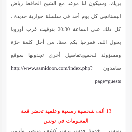
بريك،
وسيكون لنا موعد مع الشيخ الحافظ
رياض
البستانجي
كل يوم أحد في سلسلة حوارية جديدة .
كل ذلك على الساعة 20:30 بتوقيت غرب أوروبا
بحول الله. فمرحبا بكم معنا. من أجل كلمة حرّة
ومسؤولة للجميع.تفاصيل أخرى تجدونها بموقع
صامدون
http://www.samidoon.com/index.php?
page=guests
13 ألف شخصية رسمية وعلمية تحضر قمة
المعلومات في تونس
تونس – خدمة قدس برس
كشف منتصر وايلي،