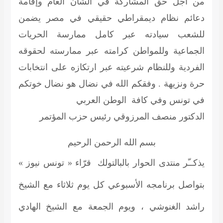
من أجل حق المشاركة في الشأن العامّ وإقامة
دعائم نظام ديمقراطي حقيقي في مصر يضمن
للشعب سيادته عبر كامل ممارسة الحريات
الجماعية وللمواطن كرامته عبر ممارسته لحقوقه
الفردية وللنظام شرعيته عبر ارتكازه على انتخابات
حرة ونزيهة . وفقكم الله في نضال هو نضال خوتكم
في تونس وفي كافة الوطن العربي
الدكتور منصف المرزوقي
رئيس حزب المؤتمر
بسم الله الرحمن الرحيم
يذكــّر منتدى الحوار بالبالتولك قرّاء « تونس نيوز »
بتواصل برنامجه الأسبوعي كل يوم ثلاثاء مع
الشيخ
راشد الغنوشي
، ويوم الجمعة مع الشيخ
الهادي