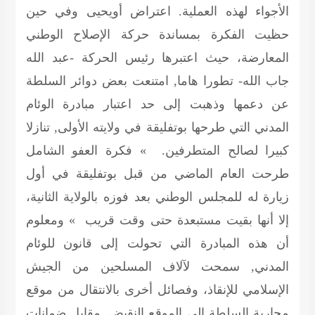
الأجواء لهذه العملية. اعتراض أويحيى وفي حين
حظيت الفكرة بمساندة حركة الإصلاح الوطني
المعارضة، حيث اعتبرها رئيس الحركة -عبد الله
جاب الله- تطورا هاما, امتنعت بعض دوائر السلطة
عن دعمها وذهبت إلى حد اعتبار مبادرة الوئام
المدني التي طرحها بوتفليقة في ولايته الأولى, تنازلا
كبيرا لصالح المتطرفين. » فكرة العفو الشامل
طرحت العام الماضي من قبل بوتفليقة في أول
زيارة له للمجلس الوطني بعد فوزه بالولاية الثانية،
إلا أنها بقيت مستبعدة حتى وقت قريب » ومعلوم
أن هذه المبادرة التي تحولت إلى قانون للوئام
المدني, سمحت لآلاف المسلحين من الجيش
الإسلامي للإنقاذ، وفصائل أخرى بالانتقال من موقع
محاربة السلطة إلى الموقع النقيض, مقابل ضمانات