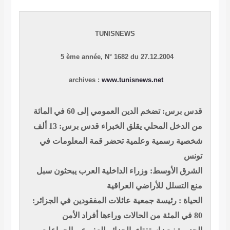
TUNISNEWS
5 ème année, N° 1682 du 27.12.2004
archives :
www.tunisnews.net
قدس برس: تضخم الدين العمومي إلى 60 في المائة
من الدخل المحلي يقلق الخبراء
قدس برس: 13 ألف
شخصية رسمية وعلمية تحضر قمة المعلومات في
تونس
الشرق الأوسط: وزراء الداخلية العرب يبحثون سبل
منع التسلل للأراضي العراقية
الحياة : رئيسة جمعية عائلات المفقودين في الجزائر:
80 في المئة من الحالات وراءها أفراد الأمن