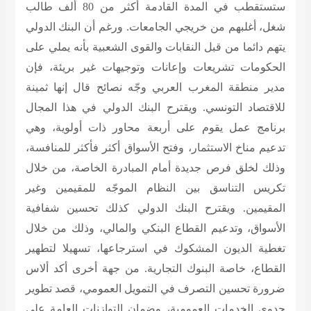
ستستقطب في المدة القادمة أكثر من 80 ألف طالب
شغل، أغلبهم من خريجي الجامعات. ورغم أن البنك الدولي
يتهم دائما من قبل النقابات والقوى الشعبية بأنه يملي على
الحكومات تشريعات وإعانات وتوجيهات غير بريئة، فإن
مدير منطقة المغرب العربي وجّه نصائح قال إنها ثمينة
للاقتصاد التونسي. ويقترح البنك الدولي في هذا المجال
برنامج عمل يقوم على أربعة محاور ذات أولوية، وهي
تدعيم مناخ الاستثمار، وفتح الأسواق أكثر فأكثر للمنافسة،
وذلك لخلق فرص جديدة أمام المبادرة الخاصة، من خلال
تكريس التناسق بين النظام الموجّه للمقيمين وغير
المقيمين. ويقترح البنك الدولي كذلك تحسين شفافية
الأسواق، وتدعيم القطاع البنكي والمالي، وذلك من خلال
تغطية الديون المشكوك في استرجاعها، تسهيلا لتطهير
القطاع، خاصة البنوك التجارية. من جهة أخرى أكد ألاس
ضرورة تحسين التصرف في التمويل العمومي، قصد تطوير
جدوى الخدمات العمومية، وضمان التوازنات العامة على