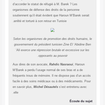
d’accorder le statut de réfugié à M. Barek ? Les
organismes de défense des droits de la personne
soutiennent qu’il était évident que Haroun M’Barek 
arrêté et torturé à son retour en Tunisie.
Selon les organismes de promotion des droits hum
gouvernement du président tunisien Zine El ‘Abid
‘Ali exerce une répression brutale et excessive s
opposants au pouvoir.
Aux dires de son avocate,
Rahdic Nasraoui
, Haro
M’Barek a perdu l’usage normal de ses bras et a d
fréquents trous de mémoire. Il ne dispose pas d’u
facile à des soins médicaux ou à des médicament
en savoir plus,
Michel Désautels
s’est entretenu 
elle.
Écoute d