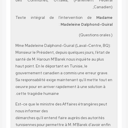
des Communes, Ottawa, (Parlement F
Can
Texte intégral de l’intervention de
M
:
Madeleine Dalphond
Mme Madeleine Dalphond-Guiral (Laval-Centre
Monsieur le Président, depuis quelques jours, l’é
santé de M. Haroun M’Barek nous inquiète au p
haut point. En le déportant en Tunisie, le
gouvernement canadien a commis une erreur g
Sa responsabilité exige maintenant qu’il mette 
oeuvre pour en arriver rapidement à une soluti
cette tragédie humaine.
Est-ce que le ministre des Affaires étrangères
nous informer des
démarches qu’il entend faire auprès des autori
tunisiennes pour permettre à M. M’Barek d’avoir