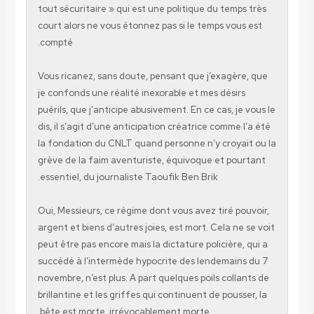
tout sécuritaire » qui est une politique du temp
court alors ne vous étonnez pas si le temps vous
compté.
Vous ricanez, sans doute, pensant que j’exagèr
je confonds une réalité inexorable et mes désir
puérils, que j’anticipe abusivement. En ce cas, je
dis, il s’agit d’une anticipation créatrice comme 
la fondation du CNLT quand personne n’y croyai
grève de la faim aventuriste, équivoque et pou
essentiel, du journaliste Taoufik Ben Brik.
Oui, Messieurs, ce régime dont vous avez tiré po
argent et biens d’autres joies, est mort. Cela ne
peut être pas encore mais la dictature policière,
succédé à l’intermède hypocrite des lendemain
novembre, n’est plus. A part quelques poils colla
brillantine et les griffes qui continuent de pouss
bête est morte, irrévocablement morte.