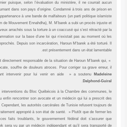
en janvier dernier puisque, selon l’évaluation du ministère, il ne courra
risque en retournant dans son pays d’origine. Condamné à trois ans de p
Tunisie pour appartenance à une bande de malfaiteurs (un parti politique i
modéré du nom de Mouvement Ennahdha), M. M’barek a subi un procès in
inéquitable : aveux arrachés sous la torture à un coaccusé qui s’est rétract
suite et condamnation sur la base d’une loi qui n’existait pas au momen
faits ont été reprochés. Depuis son incarcération, Haroun M’barek a été tor
est présentement dans un état lam
» Le Canada est directement responsable de la situation de Haroun M’barek
selon son avocate, souffre de douleurs atroces. Pour corriger sa grave er
doit maintenant intervenir pour lui venir en aide » a soutenu
Ma
.
Dalphond
À la suite des interventions du Bloc Québécois à la Chambre des comm
prisonnier a pu enfin rencontrer son avocate et un médecin qui lui a pres
médicaments. Cependant, les autorités carcérales de Tunisie refusent tou
lui donner le traitement approprié à son état de santé. » Plutôt que de fe
yeux devant ces faits troublants, le gouvernement fédéral doit s’ass
Haroun M’barek sera vu par un médecin indépendant et qu’il sera trans