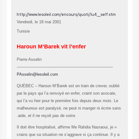
http://www.lesoleil.com/encours/quoti/lu4
__self
Vendredi, le 18 mai 2001
Tunisie
Haroun M’Barek vit l’enfer
Pierre Asselin
——————————-
————————————
PAsselin@lesoleil.com
QUÉBEC – Haroun M’Barek est en train de crever, 
par le pays qui l’a renvoyé en enfer, craint son avo
qui l’a vu hier pour le première fois depuis deux mo
malheureux est paralysé, ne peut ni manger ni écri
aide, et il ne reçoit pas de soins.
« Il doit être hospitalisé, affirme Me Rahdia Nasraoui,
crains que sa situation ne s’aggrave si ça continue.