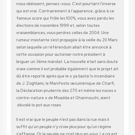
nous obéissent, pensez-vous. C’est pourtant l’i
qui est vrai. Contrairement à l’apparence, grâce
fameux score qui frôle les 100%, vous avez perd
élections de novembre 1999 et, selon toutes
vraisemblances, vous perdrez celles de 2004. U
rumeur insistante s’est propagée à la veille du 
selon laquelle un référendum allait être annon
cette occasion pour autoriser notre président à
briguer un 3ème mandat. La nouvelle était san
vraie comme il est probable également que le pr
dû être reporté après que le « ya basta !» incen
de J. Zoghlami, le Manifeste œcuménique de Ch
la Déclaration prudente des 270 et même les n
contre-nature » de Moadda et Ghannouchi, ai
dévoilé le pot aux roses.
Il est vrai que le peuple n’est pas dans la rue mais
suffit qu’un peuple n’y croie plus pour qu’un ré
s’affaisse. Or le peuple ne croit plus en vous. Le 