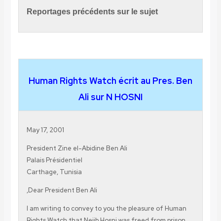
Reportages précédents sur le sujet
Human Rights Watch écrit au Pres
Ali sur N HOSNI
May 17, 2001
President Zine el-Abidine Ben Ali
Palais Présidentiel
Carthage, Tunisia
Dear President Ben Ali,
I am writing to convey to you the pleasure of 
Rights Watch that Nejib Hosni was freed from p