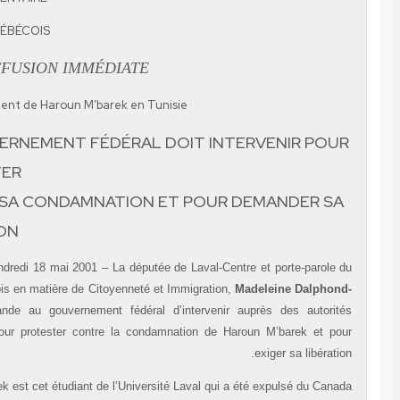
DU BLOC QUÉBÉCOIS
POUR DIFFUSION IMMÉDIATE
Emprisonnement de Haroun M’barek en Tunisie
LE GOUVERNEMENT FÉDÉRAL DOIT INTERVENIR 
PROTESTER
CONTRE SA CONDAMNATION ET POUR DEMANDE
LIBÉRATION
Ottawa, le vendredi 18 mai 2001 – La députée de Laval-Centre et porte-p
Bloc Québécois en matière de Citoyenneté et Immigration,
Madeleine Da
Guiral
, demande au gouvernement fédéral d’intervenir auprès des au
tunisiennes pour protester contre la condamnation de Haroun M’barek
exiger sa li
Haroun M’barek est cet étudiant de l’Université Laval qui a été expulsé d