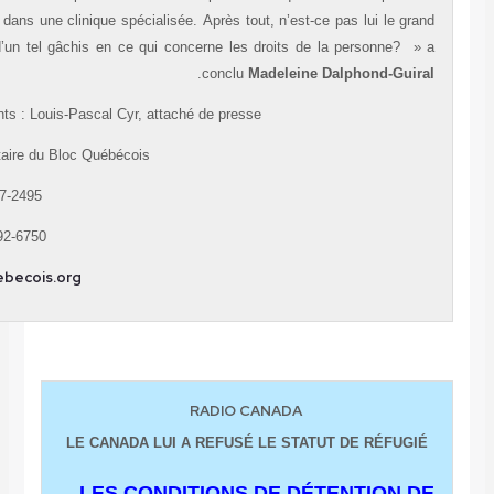
toute urgence dans une clinique spécialisée. Après tout, n’est-ce pas lui 
responsable d’un tel gâchis en ce qui concerne les droits de la perso
.
conclu
Madeleine Dalphond
Renseignements : Louis-Pascal Cyr, attaché de presse
Aile parlementaire du Bloc Québécois
Tél. : (613) 947-2495
Cell. : (613) 292-6750
www.blocquebecois.org
RADIO CANADA
LE CANADA LUI A REFUSÉ LE STATUT DE R
LES CONDITIONS DE DÉTENTI