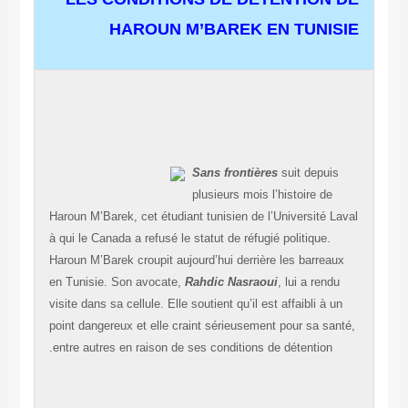
HAROUN M’BAREK EN TU
Sans frontières
suit de
plusieurs mois l’histoire
Haroun M’Barek, cet
étudiant tunisien de l’Universi
à qui le Canada a refusé le statut de réfugié politiq
Haroun M’Barek croupit aujourd’hui derrière les bar
en Tunisie. Son avocate,
Rahdic Nasraoui
, lui a 
visite dans sa cellule. Elle soutient qu’il est affaibl
point dangereux et elle craint sérieusement pour sa
entre autres en raison de ses conditions de détenti